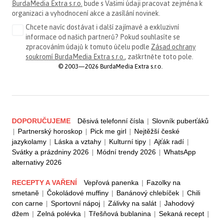
BurdaMedia Extra s.r.o.
bude s Vašimi údaji pracovat zejména k
organizaci a vyhodnocení akce a zasílání novinek.
Chcete navíc dostávat i další zajímavé a exkluzivní
informace od našich partnerů? Pokud souhlasíte se
zpracováním údajů k tomuto účelu podle
Zásad ochrany
soukromí BurdaMedia Extra s.r.o.
, zaškrtněte toto pole.
© 2003—2026 BurdaMedia Extra s.r.o.
DOPORUČUJEME
Děsivá telefonní čísla
|
Slovník puberťáků
|
Partnerský horoskop
|
Pick me girl
|
Nejtěžší české
jazykolamy
|
Láska a vztahy
|
Kulturní tipy
|
Ajťák radí
|
Svátky a prázdniny 2026
|
Módní trendy 2026
|
WhatsApp
alternativy 2026
RECEPTY A VAŘENÍ
Vepřová panenka
|
Fazolky na
smetaně
|
Čokoládové muffiny
|
Banánový chlebíček
|
Chili
con carne
|
Sportovní nápoj
|
Zálivky na salát
|
Jahodový
džem
|
Zelná polévka
|
Třešňová bublanina
|
Sekaná recept
|