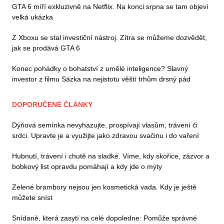
GTA 6 míří exkluzivně na Netflix. Na konci srpna se tam objeví
velká ukázka
Z Xboxu se stal investiční nástroj. Zítra se můžeme dozvědět,
jak se prodává GTA 6
Konec pohádky o bohatství z umělé inteligence? Slavný
investor z filmu Sázka na nejistotu věští trhům drsný pád
DOPORUČENÉ ČLÁNKY
Dýňová semínka nevyhazujte, prospívají vlasům, trávení či
srdci. Upravte je a využijte jako zdravou svačinu i do vaření
Hubnutí, trávení i chutě na sladké. Víme, kdy skořice, zázvor a
bobkový list opravdu pomáhají a kdy jde o mýty
Zelené brambory nejsou jen kosmetická vada. Kdy je ještě
můžete sníst
Snídaně, která zasytí na celé dopoledne: Pomůže správné