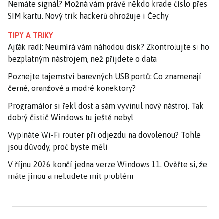
Nemáte signál? Možná vám právě někdo krade číslo přes
SIM kartu. Nový trik hackerů ohrožuje i Čechy
TIPY A TRIKY
Ajťák radí: Neumírá vám náhodou disk? Zkontrolujte si ho
bezplatným nástrojem, než přijdete o data
Poznejte tajemství barevných USB portů: Co znamenají
černé, oranžové a modré konektory?
Programátor si řekl dost a sám vyvinul nový nástroj. Tak
dobrý čistič Windows tu ještě nebyl
Vypínáte Wi-Fi router při odjezdu na dovolenou? Tohle
jsou důvody, proč byste měli
V říjnu 2026 končí jedna verze Windows 11. Ověřte si, že
máte jinou a nebudete mít problém