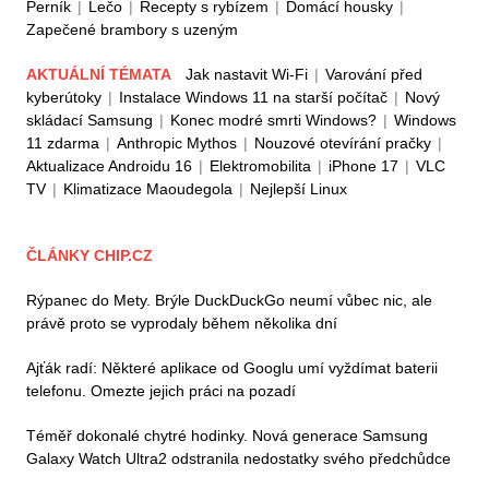
Perník
|
Lečo
|
Recepty s rybízem
|
Domácí housky
|
Zapečené brambory s uzeným
AKTUÁLNÍ TÉMATA
Jak nastavit Wi-Fi
|
Varování před
kyberútoky
|
Instalace Windows 11 na starší počítač
|
Nový
skládací Samsung
|
Konec modré smrti Windows?
|
Windows
11 zdarma
|
Anthropic Mythos
|
Nouzové otevírání pračky
|
Aktualizace Androidu 16
|
Elektromobilita
|
iPhone 17
|
VLC
TV
|
Klimatizace Maoudegola
|
Nejlepší Linux
ČLÁNKY CHIP.CZ
Rýpanec do Mety. Brýle DuckDuckGo neumí vůbec nic, ale
právě proto se vyprodaly během několika dní
Ajťák radí: Některé aplikace od Googlu umí vyždímat baterii
telefonu. Omezte jejich práci na pozadí
Téměř dokonalé chytré hodinky. Nová generace Samsung
Galaxy Watch Ultra2 odstranila nedostatky svého předchůdce