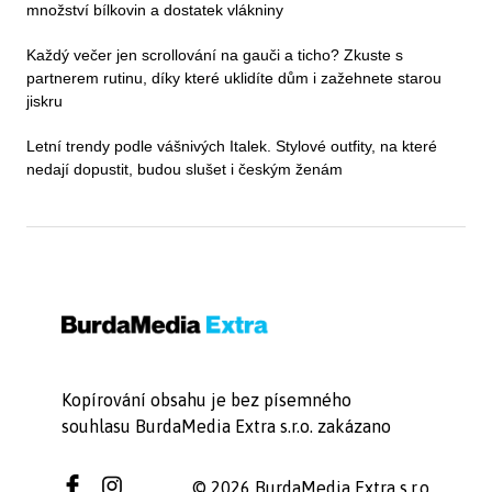
množství bílkovin a dostatek vlákniny
Každý večer jen scrollování na gauči a ticho? Zkuste s
partnerem rutinu, díky které uklidíte dům i zažehnete starou
jiskru
Letní trendy podle vášnivých Italek. Stylové outfity, na které
nedají dopustit, budou slušet i českým ženám
Kopírování obsahu je bez písemného
souhlasu BurdaMedia Extra s.r.o. zakázano
© 2026 BurdaMedia Extra s.r.o.