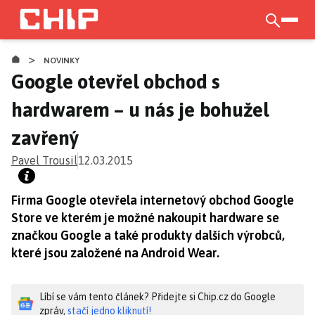
Přejít
k
otevří
hlavnímu
>
obsahu
NOVINKY
Google otevřel obchod s
hardwarem – u nás je bohužel
zavřený
Pavel Trousil
12.03.2015
Firma Google otevřela internetový obchod Google
Store ve kterém je možné nakoupit hardware se
značkou Google a také produkty dalších výrobců,
které jsou založené na Android Wear.
Líbí se vám tento článek? Přidejte si Chip.cz do Google
zpráv,
stačí jedno kliknutí!