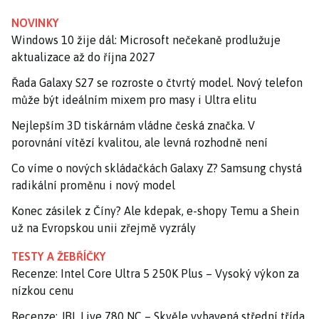
NOVINKY
Windows 10 žije dál: Microsoft nečekaně prodlužuje
aktualizace až do října 2027
Řada Galaxy S27 se rozroste o čtvrtý model. Nový telefon
může být ideálním mixem pro masy i Ultra elitu
Nejlepším 3D tiskárnám vládne česká značka. V
porovnání vítězí kvalitou, ale levná rozhodně není
Co víme o nových skládačkách Galaxy Z? Samsung chystá
radikální proměnu i nový model
Konec zásilek z Číny? Ale kdepak, e-shopy Temu a Shein
už na Evropskou unii zřejmě vyzrály
TESTY A ŽEBŘÍČKY
Recenze: Intel Core Ultra 5 250K Plus – Vysoký výkon za
nízkou cenu
Recenze: JBL Live 780 NC – Skvěle vybavená střední třída