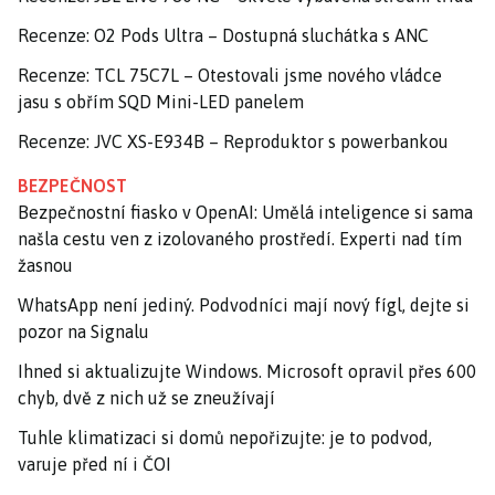
Recenze: O2 Pods Ultra – Dostupná sluchátka s ANC
Recenze: TCL 75C7L – Otestovali jsme nového vládce
jasu s obřím SQD Mini-LED panelem
Recenze: JVC XS-E934B – Reproduktor s powerbankou
BEZPEČNOST
Bezpečnostní fiasko v OpenAI: Umělá inteligence si sama
našla cestu ven z izolovaného prostředí. Experti nad tím
žasnou
WhatsApp není jediný. Podvodníci mají nový fígl, dejte si
pozor na Signalu
Ihned si aktualizujte Windows. Microsoft opravil přes 600
chyb, dvě z nich už se zneužívají
Tuhle klimatizaci si domů nepořizujte: je to podvod,
varuje před ní i ČOI