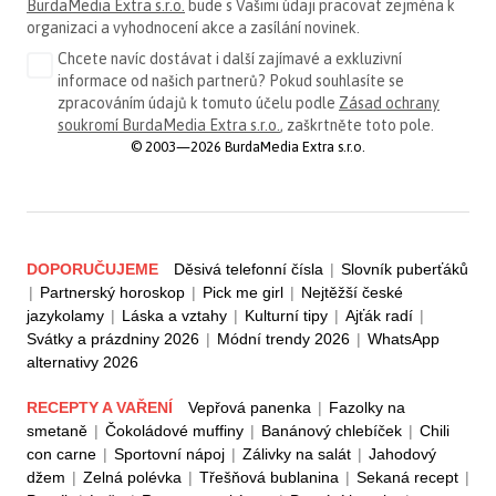
BurdaMedia Extra s.r.o.
bude s Vašimi údaji pracovat zejména k
organizaci a vyhodnocení akce a zasílání novinek.
Chcete navíc dostávat i další zajímavé a exkluzivní
informace od našich partnerů? Pokud souhlasíte se
zpracováním údajů k tomuto účelu podle
Zásad ochrany
soukromí BurdaMedia Extra s.r.o.
, zaškrtněte toto pole.
© 2003—2026 BurdaMedia Extra s.r.o.
DOPORUČUJEME
Děsivá telefonní čísla
|
Slovník puberťáků
|
Partnerský horoskop
|
Pick me girl
|
Nejtěžší české
jazykolamy
|
Láska a vztahy
|
Kulturní tipy
|
Ajťák radí
|
Svátky a prázdniny 2026
|
Módní trendy 2026
|
WhatsApp
alternativy 2026
RECEPTY A VAŘENÍ
Vepřová panenka
|
Fazolky na
smetaně
|
Čokoládové muffiny
|
Banánový chlebíček
|
Chili
con carne
|
Sportovní nápoj
|
Zálivky na salát
|
Jahodový
džem
|
Zelná polévka
|
Třešňová bublanina
|
Sekaná recept
|