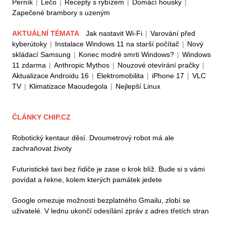
Perník
|
Lečo
|
Recepty s rybízem
|
Domácí housky
|
Zapečené brambory s uzeným
AKTUÁLNÍ TÉMATA
Jak nastavit Wi-Fi
|
Varování před
kyberútoky
|
Instalace Windows 11 na starší počítač
|
Nový
skládací Samsung
|
Konec modré smrti Windows?
|
Windows
11 zdarma
|
Anthropic Mythos
|
Nouzové otevírání pračky
|
Aktualizace Androidu 16
|
Elektromobilita
|
iPhone 17
|
VLC
TV
|
Klimatizace Maoudegola
|
Nejlepší Linux
ČLÁNKY CHIP.CZ
Robotický kentaur děsí. Dvoumetrový robot má ale
zachraňovat životy
Futuristické taxi bez řidiče je zase o krok blíž. Bude si s vámi
povídat a řekne, kolem kterých památek jedete
Google omezuje možnosti bezplatného Gmailu, zlobí se
uživatelé. V lednu ukončí odesílání zpráv z adres třetích stran