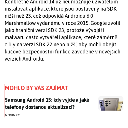
Konkrétně Android 14 už neumožňuje uživatelům
instalovat aplikace, které jsou postaveny na SDK
nižší než 23, což odpovídá Androidu 6.0
Marshmallow vydanému v roce 2015. Google zvolil
jako hraniční verzi SDK 23, protože vývojáři
malwaru často vytvářeli aplikace, které záměrně
cílily na verzi SDK 22 nebo nižší, aby mohli obejít
klíčové bezpečnostní funkce zavedené v novějších
verzích Androidu.
MOHLO BY VÁS ZAJÍMAT
Samsung Android 15: kdy vyjde a jaké telefony dostan
Samsung Android 15: kdy vyjde a jaké
telefony dostanou aktualizaci?
NOVINKY