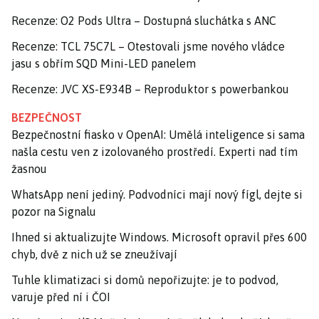
Recenze: O2 Pods Ultra – Dostupná sluchátka s ANC
Recenze: TCL 75C7L – Otestovali jsme nového vládce
jasu s obřím SQD Mini-LED panelem
Recenze: JVC XS-E934B – Reproduktor s powerbankou
BEZPEČNOST
Bezpečnostní fiasko v OpenAI: Umělá inteligence si sama
našla cestu ven z izolovaného prostředí. Experti nad tím
žasnou
WhatsApp není jediný. Podvodníci mají nový fígl, dejte si
pozor na Signalu
Ihned si aktualizujte Windows. Microsoft opravil přes 600
chyb, dvě z nich už se zneužívají
Tuhle klimatizaci si domů nepořizujte: je to podvod,
varuje před ní i ČOI