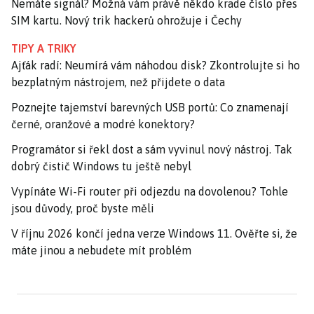
Nemáte signál? Možná vám právě někdo krade číslo přes
SIM kartu. Nový trik hackerů ohrožuje i Čechy
TIPY A TRIKY
Ajťák radí: Neumírá vám náhodou disk? Zkontrolujte si ho
bezplatným nástrojem, než přijdete o data
Poznejte tajemství barevných USB portů: Co znamenají
černé, oranžové a modré konektory?
Programátor si řekl dost a sám vyvinul nový nástroj. Tak
dobrý čistič Windows tu ještě nebyl
Vypínáte Wi-Fi router při odjezdu na dovolenou? Tohle
jsou důvody, proč byste měli
V říjnu 2026 končí jedna verze Windows 11. Ověřte si, že
máte jinou a nebudete mít problém