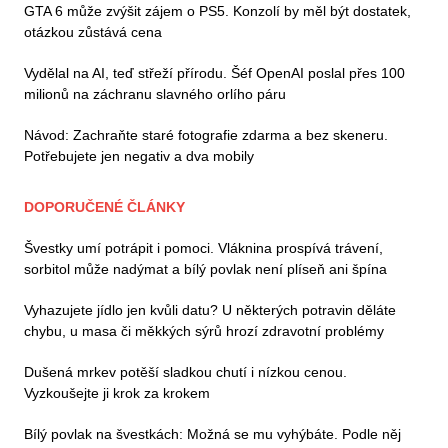
GTA 6 může zvýšit zájem o PS5. Konzolí by měl být dostatek,
otázkou zůstává cena
Vydělal na AI, teď střeží přírodu. Šéf OpenAI poslal přes 100
milionů na záchranu slavného orlího páru
Návod: Zachraňte staré fotografie zdarma a bez skeneru.
Potřebujete jen negativ a dva mobily
DOPORUČENÉ ČLÁNKY
Švestky umí potrápit i pomoci. Vláknina prospívá trávení,
sorbitol může nadýmat a bílý povlak není plíseň ani špína
Vyhazujete jídlo jen kvůli datu? U některých potravin děláte
chybu, u masa či měkkých sýrů hrozí zdravotní problémy
Dušená mrkev potěší sladkou chutí i nízkou cenou.
Vyzkoušejte ji krok za krokem
Bílý povlak na švestkách: Možná se mu vyhýbáte. Podle něj