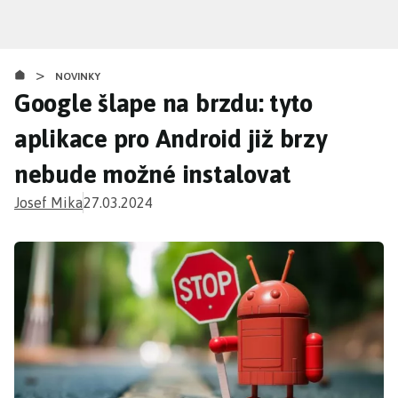
Přejít
k
hlavnímu
>
obsahu
NOVINKY
Google šlape na brzdu: tyto
aplikace pro Android již brzy
nebude možné instalovat
Josef Mika
27.03.2024