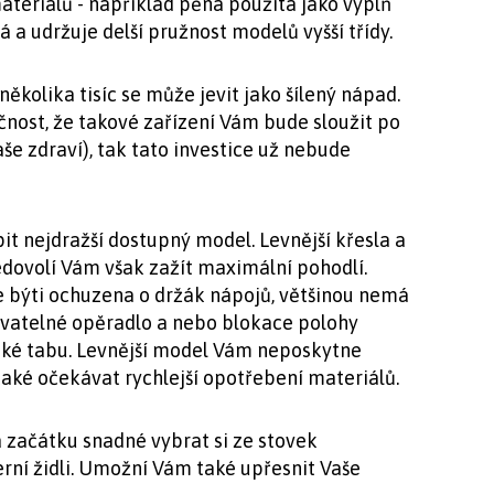
ateriálů - například pěna použitá jako výplň
á a udržuje delší pružnost modelů vyšší třídy.
několika tisíc se může jevit jako šílený nápad.
nost, že takové zařízení Vám bude sloužit po
še zdraví), tak tato investice už nebude
t nejdražší dostupný model. Levnější křesla a
Nedovolí Vám však zažít maximální pohodlí.
e býti ochuzena o držák nápojů, většinou nemá
ovatelné opěradlo a nebo blokace polohy
aké tabu. Levnější model Vám neposkytne
také očekávat rychlejší opotřebení materiálů.
začátku snadné vybrat si ze stovek
rní židli. Umožní Vám také upřesnit Vaše