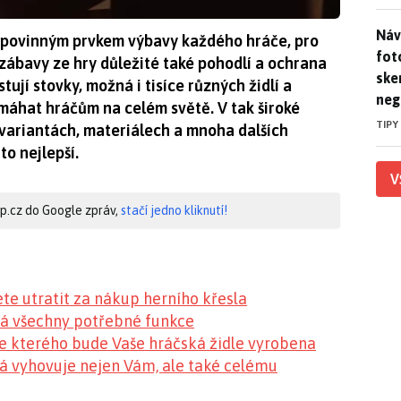
Náv
Náv
jí povinným prvkem výbavy každého hráče, pro
fot
zábavy ze hry důležité také pohodlí a ochrana
ske
tují stovky, možná i tisíce různých židlí a
neg
omáhat hráčům na celém světě. V tak široké
TIPY
 variantách, materiálech a mnoha dalších
to nejlepší.
V
hip.cz do Google zpráv,
stačí jedno kliknutí!
ete utratit za nákup herního křesla
 má všechny potřebné funkce
ze kterého bude Vaše hráčská židle vyrobena
erá vyhovuje nejen Vám, ale také celému