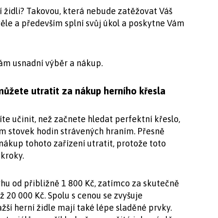
í židli? Takovou, která nebude zatěžovat Váš
ěle a především splní svůj úkol a poskytne Vám
Vám usnadní výběr a nákup.
můžete utratit za nákup herního křesla
te učinit, než začnete hledat perfektní křeslo,
 stovek hodin strávených hraním. Přesně
ákup tohoto zařízení utratit, protože toto
 kroky.
rhu od přibližně 1 800 Kč, zatímco za skutečně
až 20 000 Kč. Spolu s cenou se zvyšuje
ší herní židle mají také lépe sladěné prvky.