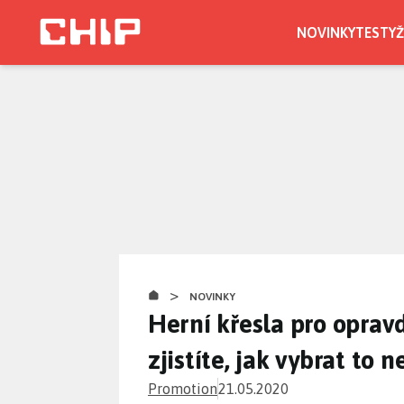
Přejít
k
NOVINKY
TESTY
Ž
hlavnímu
obsahu
>
NOVINKY
Herní křesla pro opravd
zjistíte, jak vybrat to n
Promotion
21.05.2020