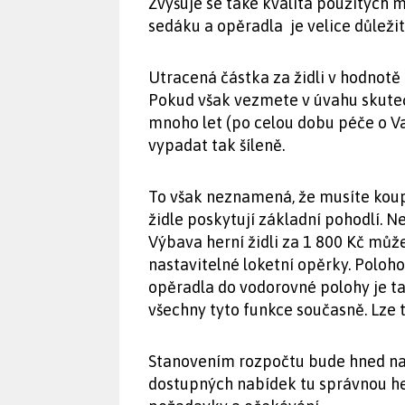
Zvyšuje se také kvalita použitých m
sedáku a opěradla je velice důležit
Utracená částka za židli v hodnotě 
Pokud však vezmete v úvahu skuteč
mnoho let (po celou dobu péče o Va
vypadat tak šíleně.
To však neznamená, že musíte koupi
židle poskytují základní pohodlí. 
Výbava herní židli za 1 800 Kč můž
nastavitelné loketní opěrky. Poloh
opěradla do vodorovné polohy je t
všechny tyto funkce současně. Lze 
Stanovením rozpočtu bude hned na 
dostupných nabídek tu správnou he