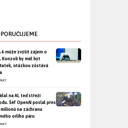
PORUČUJEME
 6 může zvýšit zájem o PS5. Konzolí by měl být dostatek, otáz
 6 může zvýšit zájem o
. Konzolí by měl být
tatek, otázkou zůstává
a
INKY
lal na AI, teď střeží přírodu. Šéf OpenAI poslal přes 100 mili
lal na AI, teď střeží
rodu. Šéf OpenAI poslal přes
 milionů na záchranu
vného orlího páru
INKY