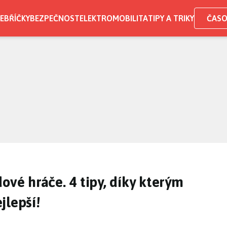
EBŘÍČKY
BEZPEČNOST
ELEKTROMOBILITA
TIPY A TRIKY
ČASO
ové hráče. 4 tipy, díky kterým
ejlepší!