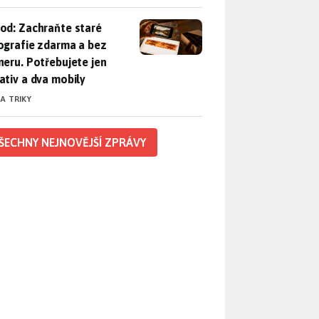
od: Zachraňte staré fotografie zdarma a bez skeneru. Potřebuje
od: Zachraňte staré
ografie zdarma a bez
neru. Potřebujete jen
ativ a dva mobily
 A TRIKY
ŠECHNY NEJNOVĚJŠÍ ZPRÁVY