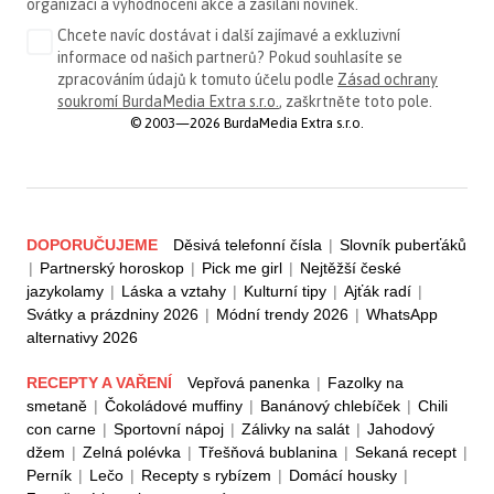
organizaci a vyhodnocení akce a zasílání novinek.
Chcete navíc dostávat i další zajímavé a exkluzivní
informace od našich partnerů? Pokud souhlasíte se
zpracováním údajů k tomuto účelu podle
Zásad ochrany
soukromí BurdaMedia Extra s.r.o.
, zaškrtněte toto pole.
© 2003—2026 BurdaMedia Extra s.r.o.
DOPORUČUJEME
Děsivá telefonní čísla
|
Slovník puberťáků
|
Partnerský horoskop
|
Pick me girl
|
Nejtěžší české
jazykolamy
|
Láska a vztahy
|
Kulturní tipy
|
Ajťák radí
|
Svátky a prázdniny 2026
|
Módní trendy 2026
|
WhatsApp
alternativy 2026
RECEPTY A VAŘENÍ
Vepřová panenka
|
Fazolky na
smetaně
|
Čokoládové muffiny
|
Banánový chlebíček
|
Chili
con carne
|
Sportovní nápoj
|
Zálivky na salát
|
Jahodový
džem
|
Zelná polévka
|
Třešňová bublanina
|
Sekaná recept
|
Perník
|
Lečo
|
Recepty s rybízem
|
Domácí housky
|