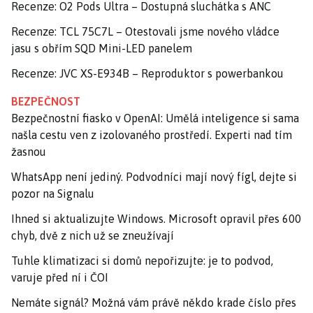
Recenze: O2 Pods Ultra – Dostupná sluchátka s ANC
Recenze: TCL 75C7L – Otestovali jsme nového vládce
jasu s obřím SQD Mini-LED panelem
Recenze: JVC XS-E934B – Reproduktor s powerbankou
BEZPEČNOST
Bezpečnostní fiasko v OpenAI: Umělá inteligence si sama
našla cestu ven z izolovaného prostředí. Experti nad tím
žasnou
WhatsApp není jediný. Podvodníci mají nový fígl, dejte si
pozor na Signalu
Ihned si aktualizujte Windows. Microsoft opravil přes 600
chyb, dvě z nich už se zneužívají
Tuhle klimatizaci si domů nepořizujte: je to podvod,
varuje před ní i ČOI
Nemáte signál? Možná vám právě někdo krade číslo přes