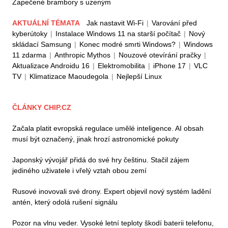
Zapečené brambory s uzeným
AKTUÁLNÍ TÉMATA
Jak nastavit Wi-Fi
|
Varování před
kyberútoky
|
Instalace Windows 11 na starší počítač
|
Nový
skládací Samsung
|
Konec modré smrti Windows?
|
Windows
11 zdarma
|
Anthropic Mythos
|
Nouzové otevírání pračky
|
Aktualizace Androidu 16
|
Elektromobilita
|
iPhone 17
|
VLC
TV
|
Klimatizace Maoudegola
|
Nejlepší Linux
ČLÁNKY CHIP.CZ
Začala platit evropská regulace umělé inteligence. AI obsah
musí být označený, jinak hrozí astronomické pokuty
Japonský vývojář přidá do své hry češtinu. Stačil zájem
jediného uživatele i vřelý vztah obou zemí
Rusové inovovali své drony. Expert objevil nový systém ladění
antén, který odolá rušení signálu
Pozor na vlnu veder. Vysoké letní teploty škodí baterii telefonu,