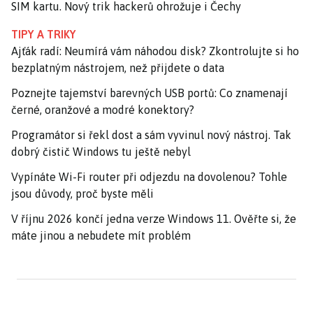
SIM kartu. Nový trik hackerů ohrožuje i Čechy
TIPY A TRIKY
Ajťák radí: Neumírá vám náhodou disk? Zkontrolujte si ho
bezplatným nástrojem, než přijdete o data
Poznejte tajemství barevných USB portů: Co znamenají
černé, oranžové a modré konektory?
Programátor si řekl dost a sám vyvinul nový nástroj. Tak
dobrý čistič Windows tu ještě nebyl
Vypínáte Wi-Fi router při odjezdu na dovolenou? Tohle
jsou důvody, proč byste měli
V říjnu 2026 končí jedna verze Windows 11. Ověřte si, že
máte jinou a nebudete mít problém