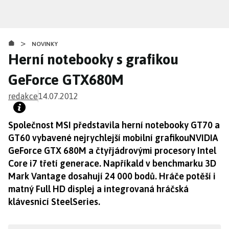
Přejít
k
hlavnímu
>
obsahu
NOVINKY
Herní notebooky s grafikou
GeForce GTX680M
redakce
14.07.2012
Společnost MSI představila herní notebooky GT70 a
GT60 vybavené nejrychlejší mobilní grafikouNVIDIA
GeForce GTX 680M a čtyřjádrovými procesory Intel
Core i7 třetí generace. Napříkald v benchmarku 3D
Mark Vantage dosahují 24 000 bodů. Hráče potěší i
matný Full HD displej a integrovaná hráčská
klávesnicí SteelSeries.