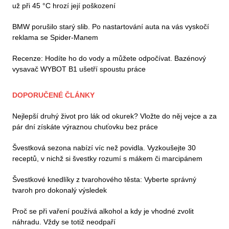
už při 45 °C hrozí její poškození
BMW porušilo starý slib. Po nastartování auta na vás vyskočí
reklama se Spider-Manem
Recenze: Hodíte ho do vody a můžete odpočívat. Bazénový
vysavač WYBOT B1 ušetří spoustu práce
DOPORUČENÉ ČLÁNKY
Nejlepší druhý život pro lák od okurek? Vložte do něj vejce a za
pár dní získáte výraznou chuťovku bez práce
Švestková sezona nabízí víc než povidla. Vyzkoušejte 30
receptů, v nichž si švestky rozumí s mákem či marcipánem
Švestkové knedlíky z tvarohového těsta: Vyberte správný
tvaroh pro dokonalý výsledek
Proč se při vaření používá alkohol a kdy je vhodné zvolit
náhradu. Vždy se totiž neodpaří