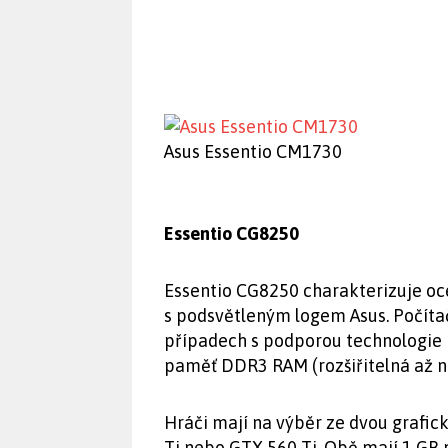
Asus Essentio CM1730
Essentio CG8250
Essentio CG8250 charakterizuje oce
s podsvětleným logem Asus. Počítač 
případech s podporou technologie I
paměť DDR3 RAM (rozšiřitelná až na 
Hráči mají na výběr ze dvou grafic
Ti nebo GTX 560 Ti. Obě mají 1 GB 