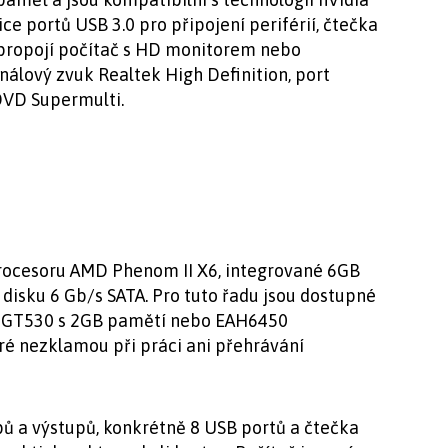
ice portů USB 3.0 pro připojení periférií, čtečka
ý propojí počítač s HD monitorem nebo
nálový zvuk Realtek High Definition, port
DVD Supermulti.
procesoru AMD Phenom II X6, integrované 6GB
sku 6 Gb/s SATA. Pro tuto řadu jsou dostupné
ce GT530 s 2GB pamětí nebo EAH6450
é nezklamou při práci ani přehrávání
pů a výstupů, konkrétně 8 USB portů a čtečka