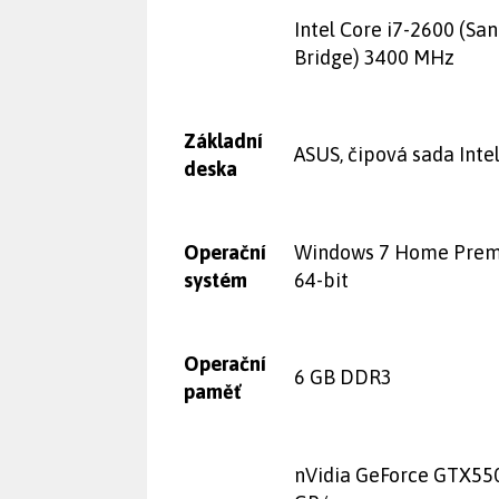
Intel Core i7-2600 (Sa
Bridge) 3400 MHz
Základní
ASUS, čipová sada Inte
deska
Operační
Windows 7 Home Pre
systém
64-bit
Operační
6 GB DDR3
paměť
nVidia GeForce GTX550