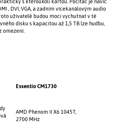
rakticky s kteroukoli kartou. Počítač je navíc
I , DVI, VGA, a zadním vícekanálovým audio
roto uživatelé budou moci vychutnat v té
evného disku s kapacitou až 1,5 TB lze hudbu,
ez omezení.
Essentio CM1730
ndy
AMD Phenom II X6 1045T,
ová
2700 MHz