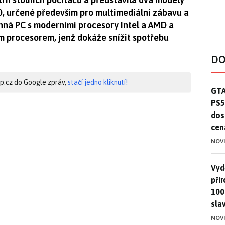
, určené především pro multimediální zábavu a
onná PC s moderními procesory Intel a AMD a
m procesorem, jenž dokáže snížit spotřebu
DO
hip.cz do Google zpráv,
stačí jedno kliknutí!
GTA
GTA
PS5
dos
cen
NOV
Vydě
Vydě
pří
100
sla
NOV