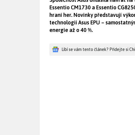
Essentio CM1730 a Essentio CG8250
hraní her. Novinky představují výk
technologií Asus EPU – samostatný
energie až o 40 %.
Líbí se vám tento článek? Přidejte si C