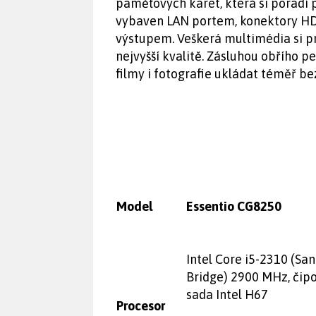
paměťových karet, která si poradí p
vybaven LAN portem, konektory HDM
výstupem. Veškerá multimédia si p
nejvyšší kvalitě. Zásluhou obřího p
filmy i fotografie ukládat téměř b
Model
Essentio CG8250
Intel Core i5-2310 (Sa
Bridge) 2900 MHz, čip
sada Intel H67
Procesor