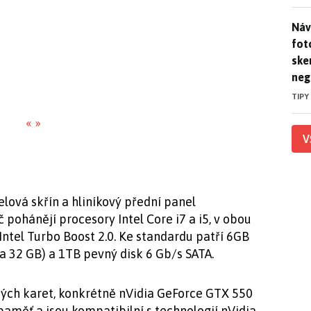
Náv
Náv
fot
ske
neg
TIPY
«
»
V
lová skřín a hliníkový přední panel
pohánějí procesory Intel Core i7 a i5, v obou
ntel Turbo Boost 2.0. Ke standardu patří 6GB
32 GB) a 1TB pevný disk 6 ​​Gb/s SATA.
kých karet, konkrétně nVidia GeForce GTX 550
paměť a jsou kompatibilní s technologií nVidia