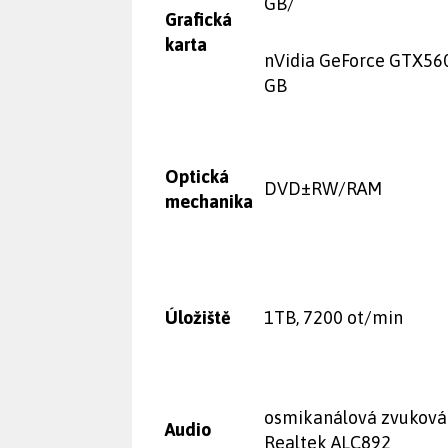
GB/
Grafická
karta
nVidia GeForce GTX560
GB
Optická
DVD±RW/RAM
mechanika
Úložiště
1TB, 7200 ot/min
osmikanálová zvuková
Audio
Realtek ALC892