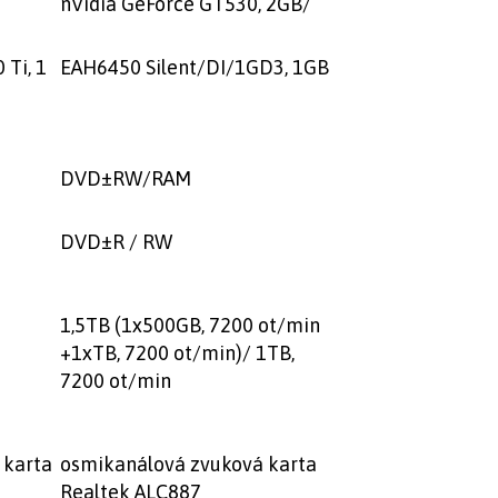
nVidia GeForce GT530, 2GB/
 Ti, 1
EAH6450 Silent/DI/1GD3, 1GB
DVD±RW/RAM
DVD±R / RW
1,5TB (1x500GB, 7200 ot/min
+1xTB, 7200 ot/min)/ 1TB,
7200 ot/min
 karta
osmikanálová zvuková karta
Realtek ALC887