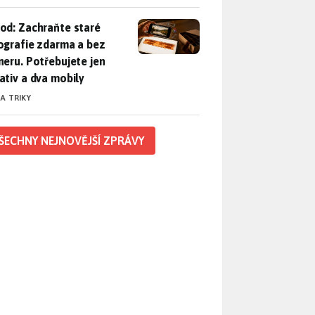
od: Zachraňte staré fotografie zdarma a bez skeneru. Potřebuje
od: Zachraňte staré
ografie zdarma a bez
neru. Potřebujete jen
ativ a dva mobily
 A TRIKY
ŠECHNY NEJNOVĚJŠÍ ZPRÁVY