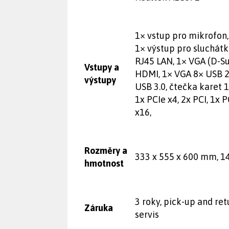
1× vstup pro mikrofon,
1× výstup pro sluchátk
RJ45 LAN, 1× VGA (D-Su
Vstupy a
HDMI, 1× VGA 8× USB 2.
výstupy
USB 3.0, čtečka karet 1
1x PCIe x4, 2x PCI, 1x P
x16,
Rozměry a
333 x 555 x 600 mm, 1
hmotnost
3 roky, pick-up and ret
Záruka
servis