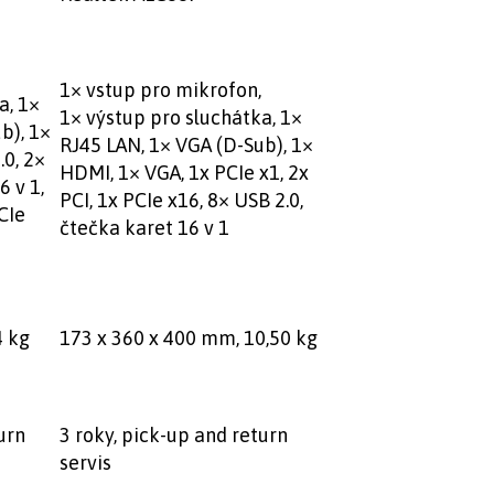
1× vstup pro mikrofon,
a, 1×
1× výstup pro sluchátka, 1×
b), 1×
RJ45 LAN, 1× VGA (D-Sub), 1×
0, 2×
HDMI, 1× VGA, 1x PCIe x1, 2x
6 v 1,
PCI, 1x PCIe x16, 8× USB 2.0,
CIe
čtečka karet 16 v 1
4 kg
173 x 360 x 400 mm, 10,50 kg
urn
3 roky, pick-up and return
servis