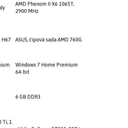
AMD Phenom II X6 1065T,
ndy
2900 MHz
l H67
ASUS, čipová sada AMD 760G
mium
Windows 7 Home Premium
64-bit
6 GB DDR3
 Ti, 1