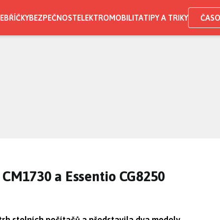
EBŘÍČKY
BEZPEČNOST
ELEKTROMOBILITA
TIPY A TRIKY
ČASO
o CM1730 a Essentio CG8250
trh stolních počítačů a představila dva modely