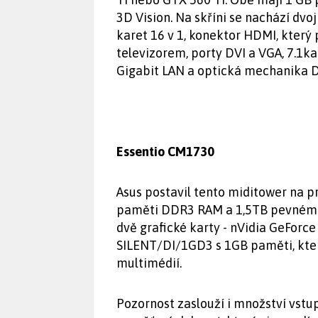
3D Vision. Na skříni se nachází dvoj
karet 16 v 1, konektor HDMI, kter
televizorem, porty DVI a VGA, 7.1ka
Gigabit LAN a optická mechanika 
Essentio CM1730
Asus postavil tento miditower na 
paměti DDR3 RAM a 1,5TB pevném di
dvě grafické karty - nVidia GeFor
SILENT/DI/1GD3 s 1GB paměti, kter
multimédií.
Pozornost zaslouží i množství vstu