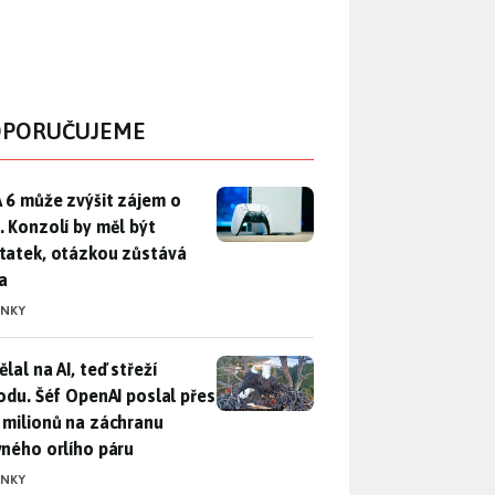
PORUČUJEME
 6 může zvýšit zájem o PS5. Konzolí by měl být dostatek, otáz
 6 může zvýšit zájem o
. Konzolí by měl být
tatek, otázkou zůstává
a
INKY
lal na AI, teď střeží přírodu. Šéf OpenAI poslal přes 100 mili
lal na AI, teď střeží
rodu. Šéf OpenAI poslal přes
 milionů na záchranu
vného orlího páru
INKY