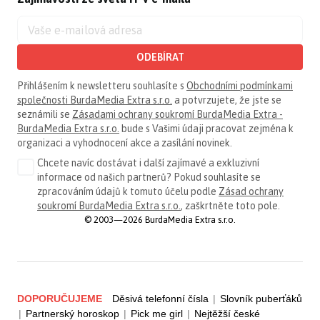
ODEBÍRAT
Přihlášením k newsletteru souhlasíte s
Obchodními podmínkami
společnosti BurdaMedia Extra s.r.o.
a potvrzujete, že jste se
seznámili se
Zásadami ochrany soukromí BurdaMedia Extra -
BurdaMedia Extra s.r.o.
bude s Vašimi údaji pracovat zejména k
organizaci a vyhodnocení akce a zasílání novinek.
Chcete navíc dostávat i další zajímavé a exkluzivní
informace od našich partnerů? Pokud souhlasíte se
zpracováním údajů k tomuto účelu podle
Zásad ochrany
soukromí BurdaMedia Extra s.r.o.
, zaškrtněte toto pole.
© 2003—2026 BurdaMedia Extra s.r.o.
DOPORUČUJEME
Děsivá telefonní čísla
|
Slovník puberťáků
|
Partnerský horoskop
|
Pick me girl
|
Nejtěžší české