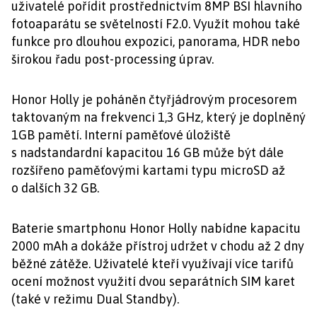
uživatelé pořídit prostřednictvím 8MP BSI hlavního
fotoaparátu se světelností F2.0. Využít mohou také
funkce pro dlouhou expozici, panorama, HDR nebo
širokou řadu post-processing úprav.
Honor Holly je poháněn čtyřjádrovým procesorem
taktovaným na frekvenci 1,3 GHz, který je doplněný
1GB pamětí. Interní paměťové úložiště
s nadstandardní kapacitou 16 GB může být dále
rozšířeno paměťovými kartami typu microSD až
o dalších 32 GB.
Baterie smartphonu Honor Holly nabídne kapacitu
2000 mAh a dokáže přístroj udržet v chodu až 2 dny
běžné zátěže. Uživatelé kteří využívají více tarifů
ocení možnost využití dvou separátních SIM karet
(také v režimu Dual Standby).