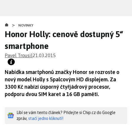
Přejít
k
hlavnímu
>
obsahu
NOVINKY
Honor Holly: cenově dostupný 5“
smartphone
Pavel Trousil
21.03.2015
Nabídka smartphonů značky Honor se rozroste o
nový model Holly s 5palcovým HD displejem. Za
3300 Kč nabízí úsporný čtyřjádrový procesor,
podporu dvou SIM karet a 16 GB paměti.
Líbí se vám tento článek? Přidejte si Chip.cz do Google
zpráv,
stačí jedno kliknutí!