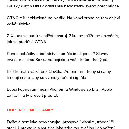
Galaxy Watch Ultra2 odstranila nedostatky svého předchůdce
GTA 6 míří exkluzivně na Netflix. Na konci srpna se tam objeví
velká ukázka
Z Xboxu se stal investiční nástroj. Zítra se můžeme dozvědět,
jak se prodává GTA 6
Konec pohádky o bohatství z umělé inteligence? Slavný
investor z filmu Sázka na nejistotu věští trhům drsný pád
Elektronická válka bez člověka. Autonomní drony si samy
hledají cestu, aby se vyhnuly rušení signálu
Lepší kopírování mezi iPhonem a Windows se blíží. Apple
zatlačil na Microsoft přes EU
DOPORUČENÉ ČLÁNKY
Dýňová semínka nevyhazujte, prospívají vlasům, trávení či
srdci. Upravte je a využijte jako zdravou svačinu i do vaření