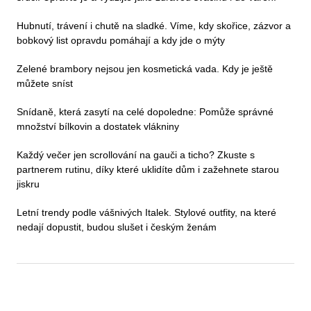
Hubnutí, trávení i chutě na sladké. Víme, kdy skořice, zázvor a
bobkový list opravdu pomáhají a kdy jde o mýty
Zelené brambory nejsou jen kosmetická vada. Kdy je ještě
můžete sníst
Snídaně, která zasytí na celé dopoledne: Pomůže správné
množství bílkovin a dostatek vlákniny
Každý večer jen scrollování na gauči a ticho? Zkuste s
partnerem rutinu, díky které uklidíte dům i zažehnete starou
jiskru
Letní trendy podle vášnivých Italek. Stylové outfity, na které
nedají dopustit, budou slušet i českým ženám