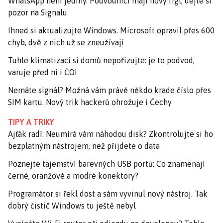
WhatsApp není jediný. Podvodníci mají nový fígl, dejte si
pozor na Signalu
Ihned si aktualizujte Windows. Microsoft opravil přes 600
chyb, dvě z nich už se zneužívají
Tuhle klimatizaci si domů nepořizujte: je to podvod,
varuje před ní i ČOI
Nemáte signál? Možná vám právě někdo krade číslo přes
SIM kartu. Nový trik hackerů ohrožuje i Čechy
TIPY A TRIKY
Ajťák radí: Neumírá vám náhodou disk? Zkontrolujte si ho
bezplatným nástrojem, než přijdete o data
Poznejte tajemství barevných USB portů: Co znamenají
černé, oranžové a modré konektory?
Programátor si řekl dost a sám vyvinul nový nástroj. Tak
dobrý čistič Windows tu ještě nebyl