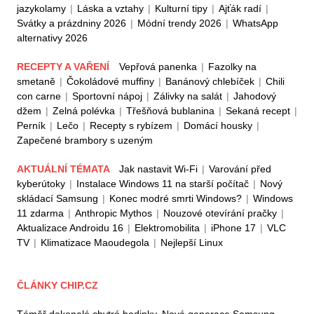
jazykolamy
|
Láska a vztahy
|
Kulturní tipy
|
Ajťák radí
|
Svátky a prázdniny 2026
|
Módní trendy 2026
|
WhatsApp
alternativy 2026
RECEPTY A VAŘENÍ
Vepřová panenka
|
Fazolky na
smetaně
|
Čokoládové muffiny
|
Banánový chlebíček
|
Chili
con carne
|
Sportovní nápoj
|
Zálivky na salát
|
Jahodový
džem
|
Zelná polévka
|
Třešňová bublanina
|
Sekaná recept
|
Perník
|
Lečo
|
Recepty s rybízem
|
Domácí housky
|
Zapečené brambory s uzeným
AKTUÁLNÍ TÉMATA
Jak nastavit Wi-Fi
|
Varování před
kyberútoky
|
Instalace Windows 11 na starší počítač
|
Nový
skládací Samsung
|
Konec modré smrti Windows?
|
Windows
11 zdarma
|
Anthropic Mythos
|
Nouzové otevírání pračky
|
Aktualizace Androidu 16
|
Elektromobilita
|
iPhone 17
|
VLC
TV
|
Klimatizace Maoudegola
|
Nejlepší Linux
ČLÁNKY CHIP.CZ
Téměř dokonalé chytré hodinky. Nová generace Samsung