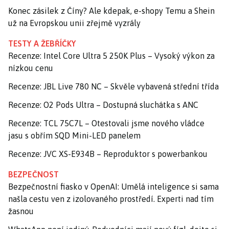
Konec zásilek z Číny? Ale kdepak, e-shopy Temu a Shein
už na Evropskou unii zřejmě vyzrály
TESTY A ŽEBŘÍČKY
Recenze: Intel Core Ultra 5 250K Plus – Vysoký výkon za
nízkou cenu
Recenze: JBL Live 780 NC – Skvěle vybavená střední třída
Recenze: O2 Pods Ultra – Dostupná sluchátka s ANC
Recenze: TCL 75C7L – Otestovali jsme nového vládce
jasu s obřím SQD Mini-LED panelem
Recenze: JVC XS-E934B – Reproduktor s powerbankou
BEZPEČNOST
Bezpečnostní fiasko v OpenAI: Umělá inteligence si sama
našla cestu ven z izolovaného prostředí. Experti nad tím
žasnou