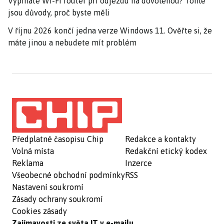
Vypínáte Wi-Fi router při odjezdu na dovolenou? Tohle
jsou důvody, proč byste měli
V říjnu 2026 končí jedna verze Windows 11. Ověřte si, že
máte jinou a nebudete mít problém
Předplatné časopisu Chip
Redakce a kontakty
Volná místa
Redakční etický kodex
Reklama
Inzerce
Všeobecné obchodní podmínky
RSS
Nastavení soukromí
Zásady ochrany soukromí
Cookies zásady
Zajímavosti ze světa IT v e-mailu