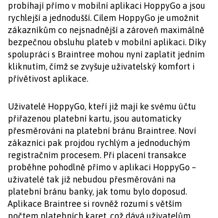
probíhají přímo v mobilní aplikaci HoppyGo a jsou
rychlejší a jednodušší. Cílem HoppyGo je umožnit
zákazníkům co nejsnadnější a zároveň maximálně
bezpečnou obsluhu plateb v mobilní aplikaci. Díky
spolupráci s Braintree mohou nyní zaplatit jedním
kliknutím, čímž se zvyšuje uživatelský komfort i
přívětivost aplikace.
Uživatelé HoppyGo, kteří již mají ke svému účtu
přiřazenou platební kartu, jsou automaticky
přesměrováni na platební bránu Braintree. Noví
zákazníci pak projdou rychlým a jednoduchým
registračním procesem. Při placení transakce
proběhne pohodlně přímo v aplikaci HoppyGo –
uživatelé tak již nebudou přesměrováni na
platební bránu banky, jak tomu bylo doposud.
Aplikace Braintree si rovněž rozumí s větším
počtem platebních karet, což dává uživatelům