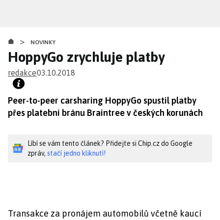
Přejít
k
hlavnímu
>
obsahu
NOVINKY
HoppyGo zrychluje platby
redakce
03.10.2018
Peer-to-peer carsharing HoppyGo spustil platby
přes platební bránu Braintree v českých korunách
Líbí se vám tento článek? Přidejte si Chip.cz do Google
zpráv,
stačí jedno kliknutí!
Transakce za pronájem automobilů včetně kaucí