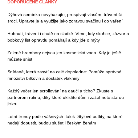
DOPORUČENÉ ČLÁNKY
Dýňová semínka nevyhazujte, prospívají vlasům, trávení či
srdci. Upravte je a využijte jako zdravou svačinu i do vaření
Hubnutí, trávení i chutě na sladké. Víme, kdy skořice, zázvor a
bobkový list opravdu pomáhají a kdy jde o mýty
Zelené brambory nejsou jen kosmetická vada. Kdy je ještě
můžete sníst
Snídaně, která zasytí na celé dopoledne: Pomůže správné
množství bílkovin a dostatek vlákniny
Každý večer jen scrollování na gauči a ticho? Zkuste s
partnerem rutinu, díky které uklidíte dům i zažehnete starou
jiskru
Letní trendy podle vášnivých Italek. Stylové outfity, na které
nedají dopustit, budou slušet i českým ženám