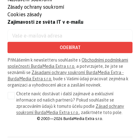
Zásady ochrany soukromí
Cookies zásady
Zajímavosti ze světa IT v e-mailu
ODEBÍRAT
Přihlášením k newsletteru souhlasíte s
Obchodními podmínkami
společnosti BurdaMedia Extra s.r.o.
a potvrzujete, že jste se
seznámili se
Zásadami ochrany soukromí BurdaMedia Extra -
BurdaMedia Extra s.r.o.
bude s Vašimi údaji pracovat zejména k
organizaci a vyhodnocení akce a zasílání novinek.
Chcete navíc dostávat i další zajímavé a exkluzivní
informace od našich partnerů? Pokud souhlasíte se
zpracováním údajů k tomuto účelu podle
Zásad ochrany
soukromí BurdaMedia Extra s.r.o.
, zaškrtněte toto pole.
© 2003—2026 BurdaMedia Extra s.r.o.