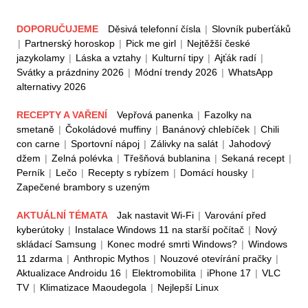
DOPORUČUJEME
Děsivá telefonní čísla
|
Slovník puberťáků
|
Partnerský horoskop
|
Pick me girl
|
Nejtěžší české
jazykolamy
|
Láska a vztahy
|
Kulturní tipy
|
Ajťák radí
|
Svátky a prázdniny 2026
|
Módní trendy 2026
|
WhatsApp
alternativy 2026
RECEPTY A VAŘENÍ
Vepřová panenka
|
Fazolky na
smetaně
|
Čokoládové muffiny
|
Banánový chlebíček
|
Chili
con carne
|
Sportovní nápoj
|
Zálivky na salát
|
Jahodový
džem
|
Zelná polévka
|
Třešňová bublanina
|
Sekaná recept
|
Perník
|
Lečo
|
Recepty s rybízem
|
Domácí housky
|
Zapečené brambory s uzeným
AKTUÁLNÍ TÉMATA
Jak nastavit Wi-Fi
|
Varování před
kyberútoky
|
Instalace Windows 11 na starší počítač
|
Nový
skládací Samsung
|
Konec modré smrti Windows?
|
Windows
11 zdarma
|
Anthropic Mythos
|
Nouzové otevírání pračky
|
Aktualizace Androidu 16
|
Elektromobilita
|
iPhone 17
|
VLC
TV
|
Klimatizace Maoudegola
|
Nejlepší Linux