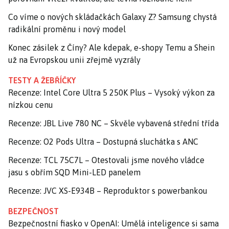
Co víme o nových skládačkách Galaxy Z? Samsung chystá
radikální proměnu i nový model
Konec zásilek z Číny? Ale kdepak, e-shopy Temu a Shein
už na Evropskou unii zřejmě vyzrály
TESTY A ŽEBŘÍČKY
Recenze: Intel Core Ultra 5 250K Plus – Vysoký výkon za
nízkou cenu
Recenze: JBL Live 780 NC – Skvěle vybavená střední třída
Recenze: O2 Pods Ultra – Dostupná sluchátka s ANC
Recenze: TCL 75C7L – Otestovali jsme nového vládce
jasu s obřím SQD Mini-LED panelem
Recenze: JVC XS-E934B – Reproduktor s powerbankou
BEZPEČNOST
Bezpečnostní fiasko v OpenAI: Umělá inteligence si sama