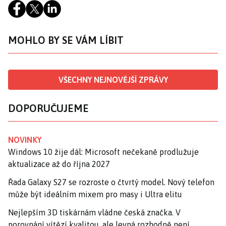
MOHLO BY SE VÁM LÍBIT
VŠECHNY NEJNOVĚJŠÍ ZPRÁVY
DOPORUČUJEME
NOVINKY
Windows 10 žije dál: Microsoft nečekaně prodlužuje
aktualizace až do října 2027
Řada Galaxy S27 se rozroste o čtvrtý model. Nový telefon
může být ideálním mixem pro masy i Ultra elitu
Nejlepším 3D tiskárnám vládne česká značka. V
porovnání vítězí kvalitou, ale levná rozhodně není