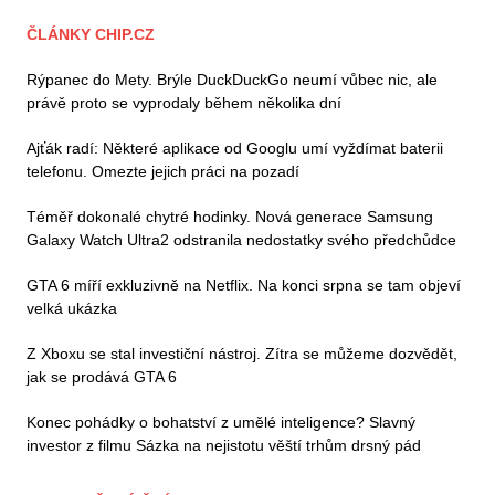
ČLÁNKY CHIP.CZ
Rýpanec do Mety. Brýle DuckDuckGo neumí vůbec nic, ale
právě proto se vyprodaly během několika dní
Ajťák radí: Některé aplikace od Googlu umí vyždímat baterii
telefonu. Omezte jejich práci na pozadí
Téměř dokonalé chytré hodinky. Nová generace Samsung
Galaxy Watch Ultra2 odstranila nedostatky svého předchůdce
GTA 6 míří exkluzivně na Netflix. Na konci srpna se tam objeví
velká ukázka
Z Xboxu se stal investiční nástroj. Zítra se můžeme dozvědět,
jak se prodává GTA 6
Konec pohádky o bohatství z umělé inteligence? Slavný
investor z filmu Sázka na nejistotu věští trhům drsný pád