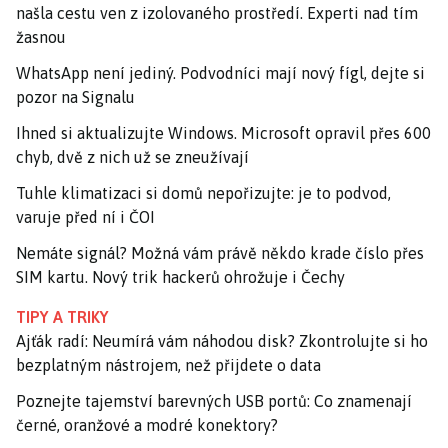
našla cestu ven z izolovaného prostředí. Experti nad tím
žasnou
WhatsApp není jediný. Podvodníci mají nový fígl, dejte si
pozor na Signalu
Ihned si aktualizujte Windows. Microsoft opravil přes 600
chyb, dvě z nich už se zneužívají
Tuhle klimatizaci si domů nepořizujte: je to podvod,
varuje před ní i ČOI
Nemáte signál? Možná vám právě někdo krade číslo přes
SIM kartu. Nový trik hackerů ohrožuje i Čechy
TIPY A TRIKY
Ajťák radí: Neumírá vám náhodou disk? Zkontrolujte si ho
bezplatným nástrojem, než přijdete o data
Poznejte tajemství barevných USB portů: Co znamenají
černé, oranžové a modré konektory?