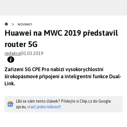
Přejít
k
hlavnímu
>
obsahu
NOVINKY
Huawei na MWC 2019 představil
router 5G
redakce
01.03.2019
Zařízení 5G CPE Pro nabízí vysokorychlostní
širokopásmové připojení a inteligentní funkce Dual-
Link.
Líbí se vám tento článek? Přidejte si Chip.cz do Google
zpráv,
stačí jedno kliknutí!