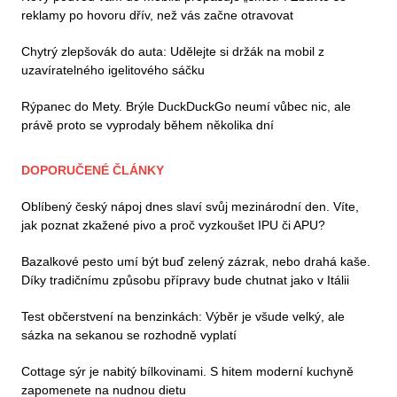
reklamy po hovoru dřív, než vás začne otravovat
Chytrý zlepšovák do auta: Udělejte si držák na mobil z
uzavíratelného igelitového sáčku
Rýpanec do Mety. Brýle DuckDuckGo neumí vůbec nic, ale
právě proto se vyprodaly během několika dní
DOPORUČENÉ ČLÁNKY
Oblíbený český nápoj dnes slaví svůj mezinárodní den. Víte,
jak poznat zkažené pivo a proč vyzkoušet IPU či APU?
Bazalkové pesto umí být buď zelený zázrak, nebo drahá kaše.
Díky tradičnímu způsobu přípravy bude chutnat jako v Itálii
Test občerstvení na benzinkách: Výběr je všude velký, ale
sázka na sekanou se rozhodně vyplatí
Cottage sýr je nabitý bílkovinami. S hitem moderní kuchyně
zapomenete na nudnou dietu