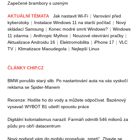
Zapečené brambory s uzeným
AKTUÁLNÍ TÉMATA
Jak nastavit Wi-Fi
|
Varování před
kyberútoky
|
Instalace Windows 11 na starší počítač
|
Nový
skládací Samsung
|
Konec modré smrti Windows?
|
Windows
11 zdarma
|
Anthropic Mythos
|
Nouzové otevírání pračky
|
Aktualizace Androidu 16
|
Elektromobilita
|
iPhone 17
|
VLC
TV
|
Klimatizace Maoudegola
|
Nejlepší Linux
ČLÁNKY CHIP.CZ
BMW porušilo starý slib. Po nastartování auta na vás vyskočí
reklama se Spider-Manem
Recenze: Hodíte ho do vody a můžete odpočívat. Bazénový
vysavač WYBOT B1 ušetří spoustu práce
Digitální kolonialismus narazil. Farmáři odmítli 546 milionů za
půdu pro obří datacentrum
Nový podvod vám do mobilu propašuje „smetí“. Zbavte se