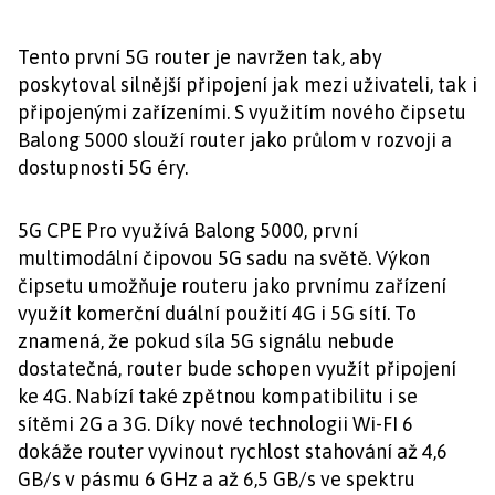
Tento první 5G router je navržen tak, aby
poskytoval silnější připojení jak mezi uživateli, tak i
připojenými zařízeními. S využitím nového čipsetu
Balong 5000 slouží router jako průlom v rozvoji a
dostupnosti 5G éry.
5G CPE Pro využívá Balong 5000, první
multimodální čipovou 5G sadu na světě. Výkon
čipsetu umožňuje routeru jako prvnímu zařízení
využít komerční duální použití 4G i 5G sítí. To
znamená, že pokud síla 5G signálu nebude
dostatečná, router bude schopen využít připojení
ke 4G. Nabízí také zpětnou kompatibilitu i se
sítěmi 2G a 3G. Díky nové technologii Wi-FI 6
dokáže router vyvinout rychlost stahování až 4,6
GB/s v pásmu 6 GHz a až 6,5 GB/s ve spektru