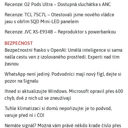
Recenze: O2 Pods Ultra – Dostupná sluchátka s ANC
Recenze: TCL 75C7L – Otestovali jsme nového vládce
jasu s obřím SQD Mini-LED panelem
Recenze: JVC XS-E934B – Reproduktor s powerbankou
BEZPEČNOST
Bezpečnostní fiasko v OpenAI: Umělá inteligence si sama
našla cestu ven z izolovaného prostředí. Experti nad tím
žasnou
WhatsApp není jediný. Podvodníci mají nový fígl, dejte si
pozor na Signalu
Ihned si aktualizujte Windows. Microsoft opravil přes 600
chyb, dvě z nich už se zneužívají
Tuhle klimatizaci si domů nepořizujte: je to podvod,
varuje před ní i ČOI
Nemáte signál? Možná vám právě někdo krade číslo přes