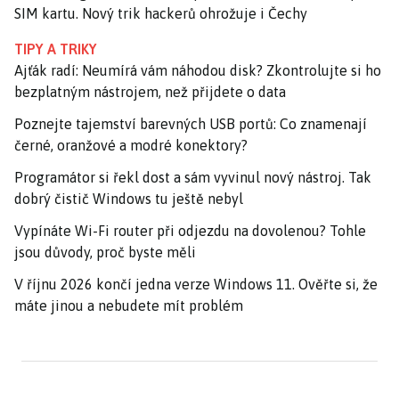
SIM kartu. Nový trik hackerů ohrožuje i Čechy
TIPY A TRIKY
Ajťák radí: Neumírá vám náhodou disk? Zkontrolujte si ho
bezplatným nástrojem, než přijdete o data
Poznejte tajemství barevných USB portů: Co znamenají
černé, oranžové a modré konektory?
Programátor si řekl dost a sám vyvinul nový nástroj. Tak
dobrý čistič Windows tu ještě nebyl
Vypínáte Wi-Fi router při odjezdu na dovolenou? Tohle
jsou důvody, proč byste měli
V říjnu 2026 končí jedna verze Windows 11. Ověřte si, že
máte jinou a nebudete mít problém