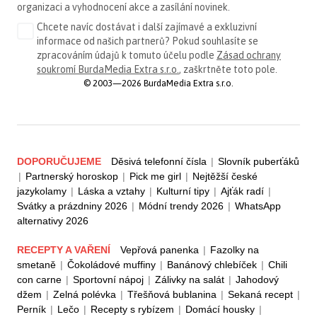
organizaci a vyhodnocení akce a zasílání novinek.
Chcete navíc dostávat i další zajímavé a exkluzivní
informace od našich partnerů? Pokud souhlasíte se
zpracováním údajů k tomuto účelu podle
Zásad ochrany
soukromí BurdaMedia Extra s.r.o.
, zaškrtněte toto pole.
© 2003—2026 BurdaMedia Extra s.r.o.
DOPORUČUJEME
Děsivá telefonní čísla
|
Slovník puberťáků
|
Partnerský horoskop
|
Pick me girl
|
Nejtěžší české
jazykolamy
|
Láska a vztahy
|
Kulturní tipy
|
Ajťák radí
|
Svátky a prázdniny 2026
|
Módní trendy 2026
|
WhatsApp
alternativy 2026
RECEPTY A VAŘENÍ
Vepřová panenka
|
Fazolky na
smetaně
|
Čokoládové muffiny
|
Banánový chlebíček
|
Chili
con carne
|
Sportovní nápoj
|
Zálivky na salát
|
Jahodový
džem
|
Zelná polévka
|
Třešňová bublanina
|
Sekaná recept
|
Perník
|
Lečo
|
Recepty s rybízem
|
Domácí housky
|