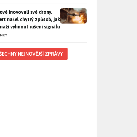
vé inovovali své drony. Expert našel chytrý způsob, jak se sna
ové inovovali své drony.
ert našel chytrý způsob, jak
snaží vyhnout rušení signálu
INKY
ŠECHNY NEJNOVĚJŠÍ ZPRÁVY