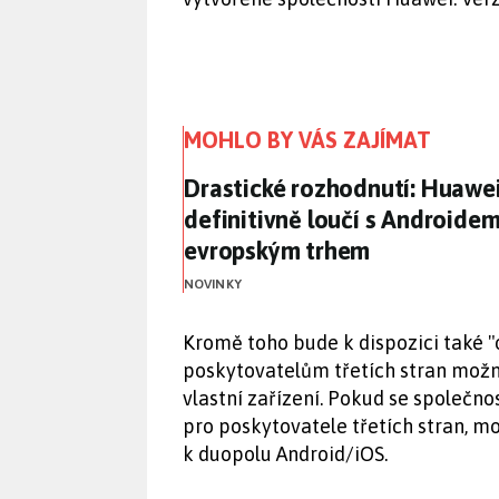
MOHLO BY VÁS ZAJÍMAT
Drastické rozhodnutí: Huawei
Drastické rozhodnutí: Huawei
definitivně loučí s Androidem
evropským trhem
NOVINKY
Kromě toho bude k dispozici také 
poskytovatelům třetích stran možn
vlastní zařízení. Pokud se společn
pro poskytovatele třetích stran, m
k duopolu Android/iOS.