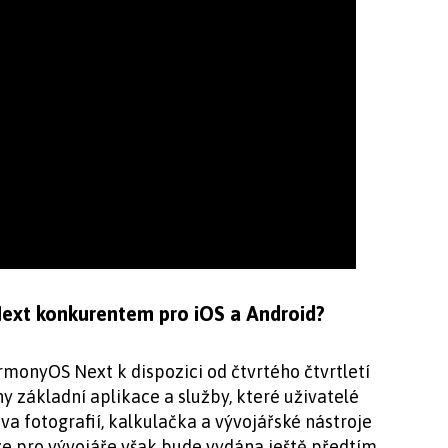
ext konkurentem pro iOS a Android?
monyOS Next k dispozici od čtvrtého čtvrtletí
 základní aplikace a služby, které uživatelé
va fotografií, kalkulačka a vývojářské nástroje
e pro vývojáře však bude vydána ještě předtím.