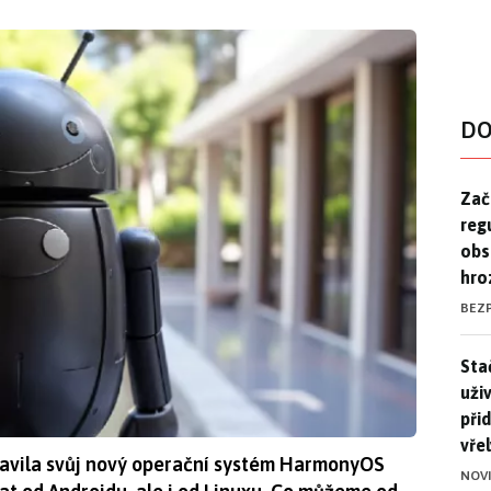
DO
Zač
Zač
reg
obs
hro
BEZ
Stač
Sta
uži
při
vře
avila svůj nový operační systém HarmonyOS
NOV