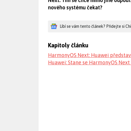
Next. Tím se chce mimo jiné odpout
nového systému čekat?
Líbí se vám tento článek? Přidejte si C
Kapitoly článku
HarmonyOS Next: Huawei představ
Huawei: Stane se HarmonyOS Next 