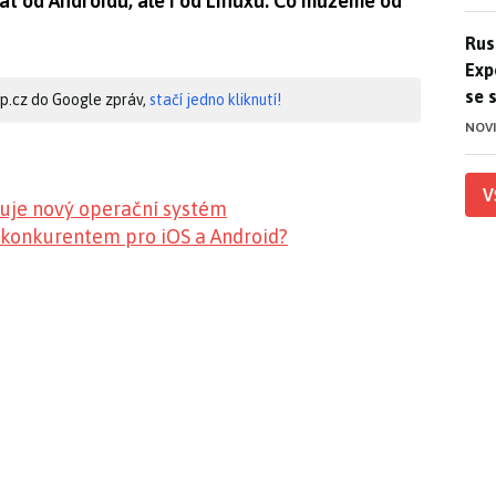
at od Androidu, ale i od Linuxu. Co můžeme od
Ruso
Rus
Exp
se 
hip.cz do Google zpráv,
stačí jedno kliknutí!
NOV
V
uje nový operační systém
konkurentem pro iOS a Android?