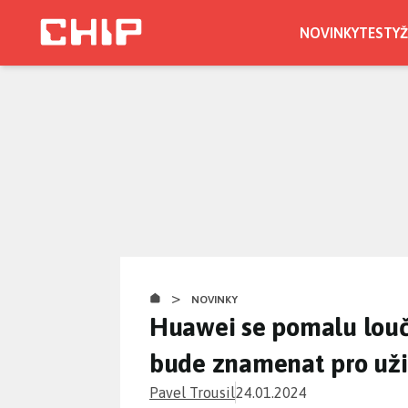
Přejít
k
NOVINKY
TESTY
Ž
hlavnímu
obsahu
>
NOVINKY
Huawei se pomalu loučí
bude znamenat pro už
Pavel Trousil
24.01.2024