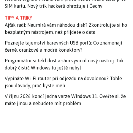
SIM kartu. Nový trik hackerů ohrožuje i Čechy
TIPY A TRIKY
Ajťák radí: Neumírá vám náhodou disk? Zkontrolujte si ho
bezplatným nástrojem, než přijdete o data
Poznejte tajemství barevných USB portů: Co znamenají
černé, oranžové a modré konektory?
Programátor si řekl dost a sám vyvinul nový nástroj. Tak
dobrý čistič Windows tu ještě nebyl
Vypínáte Wi-Fi router při odjezdu na dovolenou? Tohle
jsou důvody, proč byste měli
V říjnu 2026 končí jedna verze Windows 11. Ověřte si, že
máte jinou a nebudete mít problém