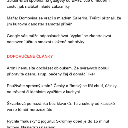
Spider-Man spoléhá na gadgety od BMW. Jde o moderní
cestu, jak nalákat mladé zákazníky
Mafia: Domovina se vrací s mladým Salierim. Tvůrci přiznali, že
jim kultovní gangster zamotal příběh
Google vás může odposlouchávat. Vyplatí se zkontrolovat
nastavení účtu a smazat uložené nahrávky
DOPORUČENÉ ČLÁNKY
Arónii nemusíte obcházet obloukem. Ze svíravých bobulí
připravíte džem, sirup, pečený čaj či domácí likér
Používáte správný kmín? Český a římský se liší chutí, účinky
na trávení či ideálním využitím v kuchyni
Škvarková pomazánka bez škvarků: Tu z cukety od klasické
verze téměř nerozeznáte
Rychlé "halušky" z jogurtu: Skromný oběd je do 15 minut
hotový. Nasladko i naslano