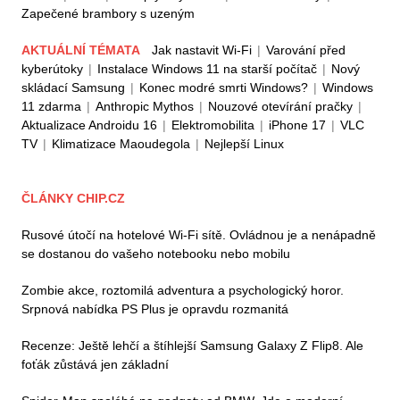
Zapečené brambory s uzeným
AKTUÁLNÍ TÉMATA
Jak nastavit Wi-Fi
|
Varování před
kyberútoky
|
Instalace Windows 11 na starší počítač
|
Nový
skládací Samsung
|
Konec modré smrti Windows?
|
Windows
11 zdarma
|
Anthropic Mythos
|
Nouzové otevírání pračky
|
Aktualizace Androidu 16
|
Elektromobilita
|
iPhone 17
|
VLC
TV
|
Klimatizace Maoudegola
|
Nejlepší Linux
ČLÁNKY CHIP.CZ
Rusové útočí na hotelové Wi-Fi sítě. Ovládnou je a nenápadně
se dostanou do vašeho notebooku nebo mobilu
Zombie akce, roztomilá adventura a psychologický horor.
Srpnová nabídka PS Plus je opravdu rozmanitá
Recenze: Ještě lehčí a štíhlejší Samsung Galaxy Z Flip8. Ale
foťák zůstává jen základní