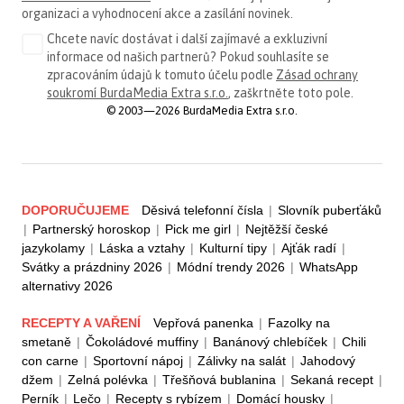
organizaci a vyhodnocení akce a zasílání novinek.
Chcete navíc dostávat i další zajímavé a exkluzivní
informace od našich partnerů? Pokud souhlasíte se
zpracováním údajů k tomuto účelu podle
Zásad ochrany
soukromí BurdaMedia Extra s.r.o.
, zaškrtněte toto pole.
© 2003—2026 BurdaMedia Extra s.r.o.
DOPORUČUJEME
Děsivá telefonní čísla
|
Slovník puberťáků
|
Partnerský horoskop
|
Pick me girl
|
Nejtěžší české
jazykolamy
|
Láska a vztahy
|
Kulturní tipy
|
Ajťák radí
|
Svátky a prázdniny 2026
|
Módní trendy 2026
|
WhatsApp
alternativy 2026
RECEPTY A VAŘENÍ
Vepřová panenka
|
Fazolky na
smetaně
|
Čokoládové muffiny
|
Banánový chlebíček
|
Chili
con carne
|
Sportovní nápoj
|
Zálivky na salát
|
Jahodový
džem
|
Zelná polévka
|
Třešňová bublanina
|
Sekaná recept
|
Perník
|
Lečo
|
Recepty s rybízem
|
Domácí housky
|