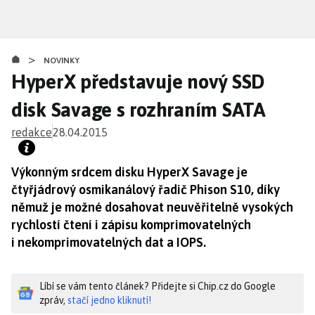
Přejít
k
hlavnímu
>
obsahu
NOVINKY
HyperX představuje nový SSD
disk Savage s rozhraním SATA
redakce
28.04.2015
Výkonným srdcem disku HyperX Savage je
čtyřjádrový osmikanálový řadič Phison S10, díky
němuž je možné dosahovat neuvěřitelně vysokých
rychlostí čtení i zápisu komprimovatelných
i nekomprimovatelných dat a IOPS.
Líbí se vám tento článek? Přidejte si Chip.cz do Google
zpráv,
stačí jedno kliknutí!