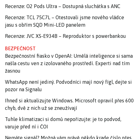
Recenze: O2 Pods Ultra – Dostupná sluchátka s ANC
Recenze: TCL 75C7L – Otestovali jsme nového vládce
jasu s obřím SQD Mini-LED panelem
Recenze: JVC XS-E934B – Reproduktor s powerbankou
BEZPEČNOST
Bezpečnostní fiasko v OpenAI: Umělá inteligence si sama
našla cestu ven z izolovaného prostředí. Experti nad tím
žasnou
WhatsApp není jediný. Podvodníci mají nový fígl, dejte si
pozor na Signalu
Ihned si aktualizujte Windows. Microsoft opravil přes 600
chyb, dvě z nich už se zneužívají
Tuhle klimatizaci si domů nepořizujte: je to podvod,
varuje před ní i ČOI
Nemáte signál? Možná vám právě někdo krade číslo přes