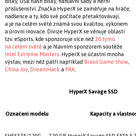
disky, USB flash disky, náhlavní sady a herní
příslušenství. Značka HyperX se zaměřuje na hráče,
nadšence a ty, kdo své počítače přetaktovávají,
a je na celém světě známá svou kvalitou, výkonem
a úrovní inovace. Divize HyperX se věnuje oblasti
tzv. eSports, kde sponzoruje více než
20 týmů
na celém světě
a je hlavním sponzorem soutěže
Intel Extreme Masters
. HyperX se účastní mnoha
výstav, mezi něž patří například
Brasil Game Show
,
China Joy
,
DreamHack
a
PAX
.
HyperX Savage SSD
Označení modelu
Kapacity a vlastnos
SHSS37A/120G
120 GB HyperX Savage SSD SATA 3 2