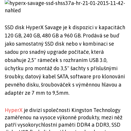
SSD disk HyperX Savage je k dispozici v kapacitách
120 GB, 240 GB, 480 GB a 960 GB. Prodává se buď
jako samostatný SSD disk nebo v kombinaci se
sadou pro snadný upgrade počítače, která
obsahuje 2,5" rámeček s rozhraním USB 3.0,
úchytku pro montáž do 3,5" šachty s příslušnými
šroubky, datový kabel SATA, software pro klonování
pevného disku
, šroubováček s výměnnou hlavou a
adaptér ze 7 mm to 9,5mm.
HyperX
je divizí společnosti Kingston Technology
zaměřenou na vysoce výkonné produkty, mezi něž
patří vysokorychlostní paměti DDR4 a DDR3, SSD