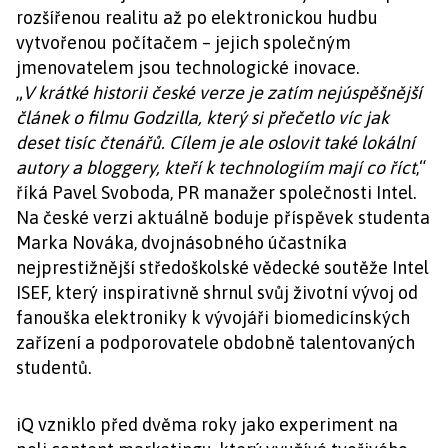
rozšířenou realitu až po elektronickou hudbu
vytvořenou počítačem – jejich společným
jmenovatelem jsou technologické inovace.
„
V krátké historii české verze je zatím nejúspěšnější
článek o filmu Godzilla, který si přečetlo víc jak
deset tisíc čtenářů. Cílem je ale oslovit také lokální
autory a bloggery, kteří k technologiím mají co říct
,“
říká Pavel Svoboda, PR manažer společnosti Intel.
Na české verzi aktuálně boduje příspěvek studenta
Marka Nováka, dvojnásobného účastníka
nejprestižnější středoškolské vědecké soutěže Intel
ISEF, který inspirativně shrnul svůj životní vývoj od
fanouška elektroniky k vývojáři biomedicínských
zařízení a podporovatele obdobně talentovaných
studentů.
iQ vzniklo před dvěma roky jako experiment na