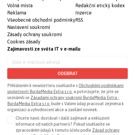
Volná místa
Redakční etický kodex
Reklama
Inzerce
Všeobecné obchodní podmínky
RSS
Nastavení soukromí
Zásady ochrany soukromí
Cookies zásady
Zajímavosti ze světa IT v e-mailu
ODEBÍRAT
Přihlášením k newsletteru souhlasíte s
Obchodními podmínkami
společnosti BurdaMedia Extra s.r.o.
a potvrzujete, že jste se
seznámili se
Zásadami ochrany soukromí BurdaMedia Extra -
BurdaMedia Extra s.r.o.
bude s Vašimi údaji pracovat zejména k
organizaci a vyhodnocení akce a zasílání novinek.
Chcete navíc dostávat i další zajímavé a exkluzivní
informace od našich partnerů? Pokud souhlasíte se
zpracováním údajů k tomuto účelu podle
Zásad ochrany