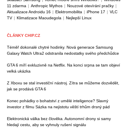
11 zdarma
|
Anthropic Mythos
|
Nouzové otevírání pračky
|
Aktualizace Androidu 16
|
Elektromobilita
|
iPhone 17
|
VLC
TV
|
Klimatizace Maoudegola
|
Nejlepší Linux
ČLÁNKY CHIP.CZ
Téměř dokonalé chytré hodinky. Nová generace Samsung
Galaxy Watch Ultra2 odstranila nedostatky svého předchůdce
GTA 6 míří exkluzivně na Netflix. Na konci srpna se tam objeví
velká ukázka
Z Xboxu se stal investiční nástroj. Zítra se můžeme dozvědět,
jak se prodává GTA 6
Konec pohádky o bohatství z umělé inteligence? Slavný
investor z filmu Sázka na nejistotu věští trhům drsný pád
Elektronická válka bez člověka. Autonomní drony si samy
hledají cestu, aby se vyhnuly rušení signálu