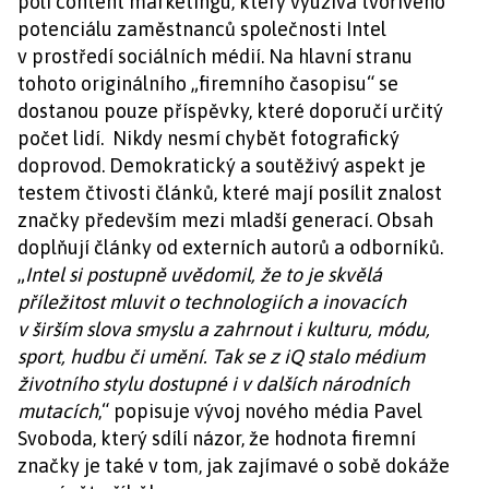
poli content marketingu, který využívá tvořivého
potenciálu zaměstnanců společnosti Intel
v prostředí sociálních médií. Na hlavní stranu
tohoto originálního „firemního časopisu“ se
dostanou pouze příspěvky, které doporučí určitý
počet lidí. Nikdy nesmí chybět fotografický
doprovod. Demokratický a soutěživý aspekt je
testem čtivosti článků, které mají posílit znalost
značky především mezi mladší generací. Obsah
doplňují články od externích autorů a odborníků.
„
Intel si postupně uvědomil, že to je skvělá
příležitost mluvit o technologiích a inovacích
v širším slova smyslu a zahrnout i kulturu, módu,
sport, hudbu či umění. Tak se z iQ stalo médium
životního stylu dostupné i v dalších národních
mutacích
,“ popisuje vývoj nového média Pavel
Svoboda, který sdílí názor, že hodnota firemní
značky je také v tom, jak zajímavé o sobě dokáže