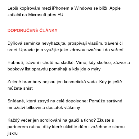
Lepší kopírování mezi iPhonem a Windows se blíží. Apple
zatlačil na Microsoft přes EU
DOPORUČENÉ ČLÁNKY
Dýňová semínka nevyhazujte, prospívají vlasům, trávení či
srdci. Upravte je a využijte jako zdravou svačinu i do vaření
Hubnutí, trávení i chutě na sladké. Víme, kdy skořice, zázvor a
bobkový list opravdu pomáhají a kdy jde o mýty
Zelené brambory nejsou jen kosmetická vada. Kdy je ještě
můžete sníst
Snídaně, která zasytí na celé dopoledne: Pomůže správné
množství bílkovin a dostatek vlákniny
Každý večer jen scrollování na gauči a ticho? Zkuste s
partnerem rutinu, díky které uklidíte dům i zažehnete starou
jiskru