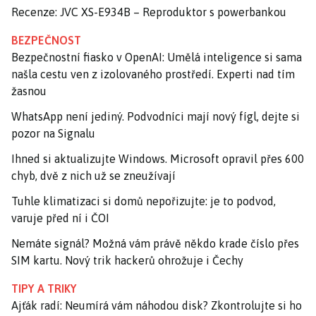
Recenze: JVC XS-E934B – Reproduktor s powerbankou
BEZPEČNOST
Bezpečnostní fiasko v OpenAI: Umělá inteligence si sama
našla cestu ven z izolovaného prostředí. Experti nad tím
žasnou
WhatsApp není jediný. Podvodníci mají nový fígl, dejte si
pozor na Signalu
Ihned si aktualizujte Windows. Microsoft opravil přes 600
chyb, dvě z nich už se zneužívají
Tuhle klimatizaci si domů nepořizujte: je to podvod,
varuje před ní i ČOI
Nemáte signál? Možná vám právě někdo krade číslo přes
SIM kartu. Nový trik hackerů ohrožuje i Čechy
TIPY A TRIKY
Ajťák radí: Neumírá vám náhodou disk? Zkontrolujte si ho