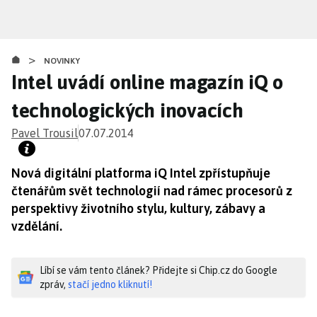
Přejít
k
hlavnímu
>
obsahu
NOVINKY
Intel uvádí online magazín iQ o
technologických inovacích
Pavel Trousil
07.07.2014
Nová digitální platforma iQ Intel zpřístupňuje
čtenářům svět technologií nad rámec procesorů z
perspektivy životního stylu, kultury, zábavy a
vzdělání.
Líbí se vám tento článek? Přidejte si Chip.cz do Google
zpráv,
stačí jedno kliknutí!