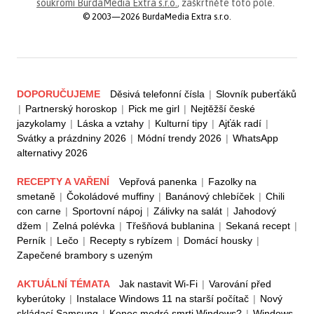
soukromí BurdaMedia Extra s.r.o.
, zaškrtněte toto pole.
© 2003—2026 BurdaMedia Extra s.r.o.
DOPORUČUJEME
Děsivá telefonní čísla
|
Slovník puberťáků
|
Partnerský horoskop
|
Pick me girl
|
Nejtěžší české
jazykolamy
|
Láska a vztahy
|
Kulturní tipy
|
Ajťák radí
|
Svátky a prázdniny 2026
|
Módní trendy 2026
|
WhatsApp
alternativy 2026
RECEPTY A VAŘENÍ
Vepřová panenka
|
Fazolky na
smetaně
|
Čokoládové muffiny
|
Banánový chlebíček
|
Chili
con carne
|
Sportovní nápoj
|
Zálivky na salát
|
Jahodový
džem
|
Zelná polévka
|
Třešňová bublanina
|
Sekaná recept
|
Perník
|
Lečo
|
Recepty s rybízem
|
Domácí housky
|
Zapečené brambory s uzeným
AKTUÁLNÍ TÉMATA
Jak nastavit Wi-Fi
|
Varování před
kyberútoky
|
Instalace Windows 11 na starší počítač
|
Nový
skládací Samsung
|
Konec modré smrti Windows?
|
Windows