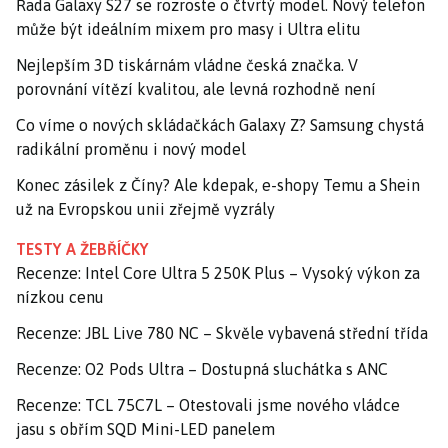
Řada Galaxy S27 se rozroste o čtvrtý model. Nový telefon
může být ideálním mixem pro masy i Ultra elitu
Nejlepším 3D tiskárnám vládne česká značka. V
porovnání vítězí kvalitou, ale levná rozhodně není
Co víme o nových skládačkách Galaxy Z? Samsung chystá
radikální proměnu i nový model
Konec zásilek z Číny? Ale kdepak, e-shopy Temu a Shein
už na Evropskou unii zřejmě vyzrály
TESTY A ŽEBŘÍČKY
Recenze: Intel Core Ultra 5 250K Plus – Vysoký výkon za
nízkou cenu
Recenze: JBL Live 780 NC – Skvěle vybavená střední třída
Recenze: O2 Pods Ultra – Dostupná sluchátka s ANC
Recenze: TCL 75C7L – Otestovali jsme nového vládce
jasu s obřím SQD Mini-LED panelem