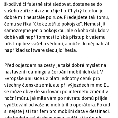
škodlivé či falešné sítě sledovat, dostane se do
vašeho zařízení a zneužije ho. Chytrý telefon je
dobré mít neustále po ruce. Předejdete tak tomu,
čemu se říká "útok zlotřilé pokojské". Nemusí jít
samozřejmě jen o pokojskou, ale o kohokoli, kdo v
době vaší nepřítomnosti získá přístup k vašemu
přístroji bez vašeho vědomí, a může do něj nahrát
například software sledující hesla.
Před odjezdem na cesty je také dobré myslet na
nastavení roamingu a čerpání mobilních dat. V
Evropské unii sice už platí jednotný ceník pro
všechny členské země, ale při výjezdech mimo EU
se může obvyklé surfování po internetu změnit v
noční můru, jakmile vám po návratu domů přijde
vyúčtování od vašeho mobilního operátora. Pokud
si nejste jisti tarifem pro mobilní data v destinaci,
kde budete trávit dovolenou, raději si je úplně