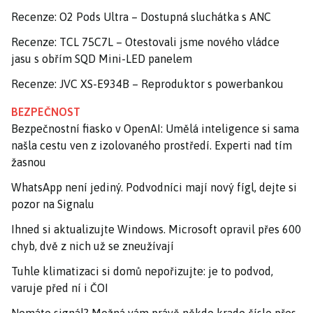
Recenze: O2 Pods Ultra – Dostupná sluchátka s ANC
Recenze: TCL 75C7L – Otestovali jsme nového vládce
jasu s obřím SQD Mini-LED panelem
Recenze: JVC XS-E934B – Reproduktor s powerbankou
BEZPEČNOST
Bezpečnostní fiasko v OpenAI: Umělá inteligence si sama
našla cestu ven z izolovaného prostředí. Experti nad tím
žasnou
WhatsApp není jediný. Podvodníci mají nový fígl, dejte si
pozor na Signalu
Ihned si aktualizujte Windows. Microsoft opravil přes 600
chyb, dvě z nich už se zneužívají
Tuhle klimatizaci si domů nepořizujte: je to podvod,
varuje před ní i ČOI
Nemáte signál? Možná vám právě někdo krade číslo přes