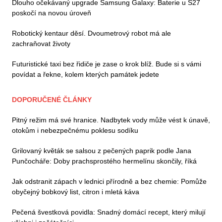
Dlouho očekávaný upgrade Samsung Galaxy: Baterie u S27
poskočí na novou úroveň
Robotický kentaur děsí. Dvoumetrový robot má ale
zachraňovat životy
Futuristické taxi bez řidiče je zase o krok blíž. Bude si s vámi
povídat a řekne, kolem kterých památek jedete
DOPORUČENÉ ČLÁNKY
Pitný režim má své hranice. Nadbytek vody může vést k únavě,
otokům i nebezpečnému poklesu sodíku
Grilovaný květák se salsou z pečených paprik podle Jana
Punčocháře: Doby prachsprostého hermelínu skončily, říká
Jak odstranit zápach v lednici přírodně a bez chemie: Pomůže
obyčejný bobkový list, citron i mletá káva
Pečená švestková povidla: Snadný domácí recept, který milují