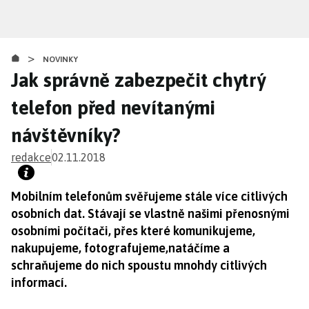
Přejít
k
hlavnímu
>
obsahu
NOVINKY
Jak správně zabezpečit chytrý
telefon před nevítanými
návštěvníky?
redakce
02.11.2018
Mobilním telefonům svěřujeme stále více citlivých
osobních dat. Stávají se vlastně našimi přenosnými
osobními počítači, přes které komunikujeme,
nakupujeme, fotografujeme,natáčíme a
schraňujeme do nich spoustu mnohdy citlivých
informací.