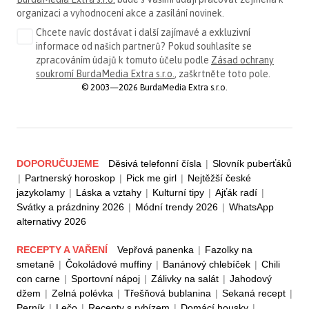
organizaci a vyhodnocení akce a zasílání novinek.
Chcete navíc dostávat i další zajímavé a exkluzivní
informace od našich partnerů? Pokud souhlasíte se
zpracováním údajů k tomuto účelu podle
Zásad ochrany
soukromí BurdaMedia Extra s.r.o.
, zaškrtněte toto pole.
© 2003—2026 BurdaMedia Extra s.r.o.
DOPORUČUJEME
Děsivá telefonní čísla
|
Slovník puberťáků
|
Partnerský horoskop
|
Pick me girl
|
Nejtěžší české
jazykolamy
|
Láska a vztahy
|
Kulturní tipy
|
Ajťák radí
|
Svátky a prázdniny 2026
|
Módní trendy 2026
|
WhatsApp
alternativy 2026
RECEPTY A VAŘENÍ
Vepřová panenka
|
Fazolky na
smetaně
|
Čokoládové muffiny
|
Banánový chlebíček
|
Chili
con carne
|
Sportovní nápoj
|
Zálivky na salát
|
Jahodový
džem
|
Zelná polévka
|
Třešňová bublanina
|
Sekaná recept
|
Perník
|
Lečo
|
Recepty s rybízem
|
Domácí housky
|