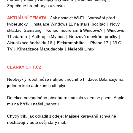
Zapečené brambory s uzeným
AKTUÁLNÍ TÉMATA
Jak nastavit Wi-Fi
|
Varování před
kyberútoky
|
Instalace Windows 11 na starší počítač
|
Nový
skládací Samsung
|
Konec modré smrti Windows?
|
Windows
11 zdarma
|
Anthropic Mythos
|
Nouzové otevírání pračky
|
Aktualizace Androidu 16
|
Elektromobilita
|
iPhone 17
|
VLC
TV
|
Klimatizace Maoudegola
|
Nejlepší Linux
ČLÁNKY CHIP.CZ
Neobvyklý robot může nahradit nočního hlídače. Balancuje na
jednom kole a dokonce cítí plyn
Detekce nevhodného obsahu rozmazala video se psem. Apple
mu na bříšku našel „nahotu“
Chytrý trik, jak odradit zloděje: Majitelé karavanů schválně
nechávají v autě svůj starý mobil