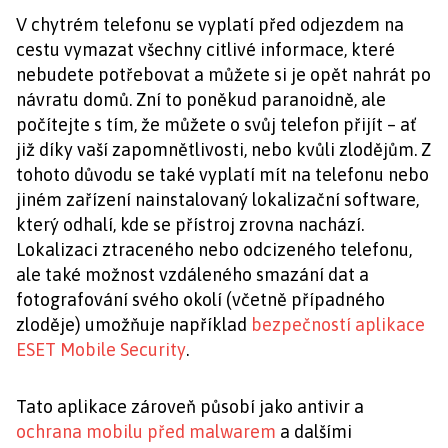
V chytrém telefonu se vyplatí před odjezdem na
cestu vymazat všechny citlivé informace, které
nebudete potřebovat a můžete si je opět nahrát po
návratu domů. Zní to poněkud paranoidně, ale
počítejte s tím, že můžete o svůj telefon přijít – ať
již díky vaší zapomnětlivosti, nebo kvůli zlodějům. Z
tohoto důvodu se také vyplatí mít na telefonu nebo
jiném zařízení nainstalovaný lokalizační software,
který odhalí, kde se přístroj zrovna nachází.
Lokalizaci ztraceného nebo odcizeného telefonu,
ale také možnost vzdáleného smazání dat a
fotografování svého okolí (včetně případného
zloděje) umožňuje například
bezpečností aplikace
ESET Mobile Security
.
Tato aplikace zároveň působí jako antivir a
ochrana mobilu před malwarem
a dalšími