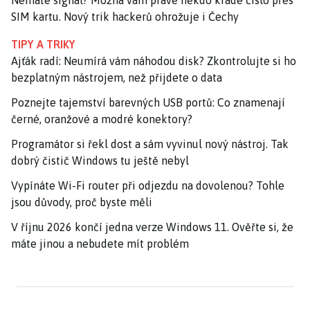
SIM kartu. Nový trik hackerů ohrožuje i Čechy
TIPY A TRIKY
Ajťák radí: Neumírá vám náhodou disk? Zkontrolujte si ho
bezplatným nástrojem, než přijdete o data
Poznejte tajemství barevných USB portů: Co znamenají
černé, oranžové a modré konektory?
Programátor si řekl dost a sám vyvinul nový nástroj. Tak
dobrý čistič Windows tu ještě nebyl
Vypínáte Wi-Fi router při odjezdu na dovolenou? Tohle
jsou důvody, proč byste měli
V říjnu 2026 končí jedna verze Windows 11. Ověřte si, že
máte jinou a nebudete mít problém