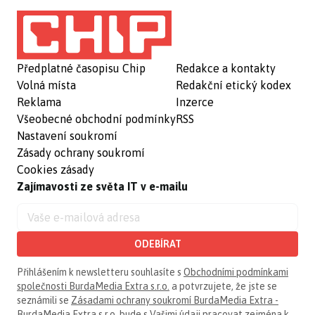
Předplatné časopisu Chip
Redakce a kontakty
Volná místa
Redakční etický kodex
Reklama
Inzerce
Všeobecné obchodní podmínky
RSS
Nastavení soukromí
Zásady ochrany soukromí
Cookies zásady
Zajímavosti ze světa IT v e-mailu
ODEBÍRAT
Přihlášením k newsletteru souhlasíte s
Obchodními podmínkami
společnosti BurdaMedia Extra s.r.o.
a potvrzujete, že jste se
seznámili se
Zásadami ochrany soukromí BurdaMedia Extra -
BurdaMedia Extra s.r.o.
bude s Vašimi údaji pracovat zejména k