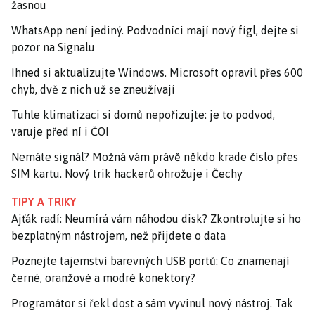
žasnou
WhatsApp není jediný. Podvodníci mají nový fígl, dejte si
pozor na Signalu
Ihned si aktualizujte Windows. Microsoft opravil přes 600
chyb, dvě z nich už se zneužívají
Tuhle klimatizaci si domů nepořizujte: je to podvod,
varuje před ní i ČOI
Nemáte signál? Možná vám právě někdo krade číslo přes
SIM kartu. Nový trik hackerů ohrožuje i Čechy
TIPY A TRIKY
Ajťák radí: Neumírá vám náhodou disk? Zkontrolujte si ho
bezplatným nástrojem, než přijdete o data
Poznejte tajemství barevných USB portů: Co znamenají
černé, oranžové a modré konektory?
Programátor si řekl dost a sám vyvinul nový nástroj. Tak