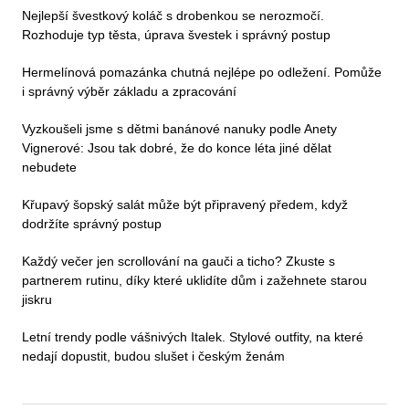
Nejlepší švestkový koláč s drobenkou se nerozmočí.
Rozhoduje typ těsta, úprava švestek i správný postup
Hermelínová pomazánka chutná nejlépe po odležení. Pomůže
i správný výběr základu a zpracování
Vyzkoušeli jsme s dětmi banánové nanuky podle Anety
Vignerové: Jsou tak dobré, že do konce léta jiné dělat
nebudete
Křupavý šopský salát může být připravený předem, když
dodržíte správný postup
Každý večer jen scrollování na gauči a ticho? Zkuste s
partnerem rutinu, díky které uklidíte dům i zažehnete starou
jiskru
Letní trendy podle vášnivých Italek. Stylové outfity, na které
nedají dopustit, budou slušet i českým ženám