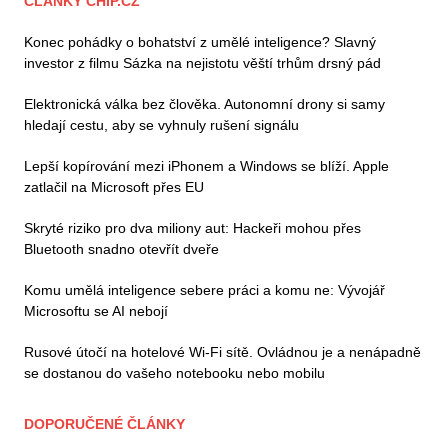
ČLÁNKY CHIP.CZ
Konec pohádky o bohatství z umělé inteligence? Slavný
investor z filmu Sázka na nejistotu věští trhům drsný pád
Elektronická válka bez člověka. Autonomní drony si samy
hledají cestu, aby se vyhnuly rušení signálu
Lepší kopírování mezi iPhonem a Windows se blíží. Apple
zatlačil na Microsoft přes EU
Skryté riziko pro dva miliony aut: Hackeři mohou přes
Bluetooth snadno otevřít dveře
Komu umělá inteligence sebere práci a komu ne: Vývojář
Microsoftu se AI nebojí
Rusové útočí na hotelové Wi-Fi sítě. Ovládnou je a nenápadně
se dostanou do vašeho notebooku nebo mobilu
DOPORUČENÉ ČLÁNKY