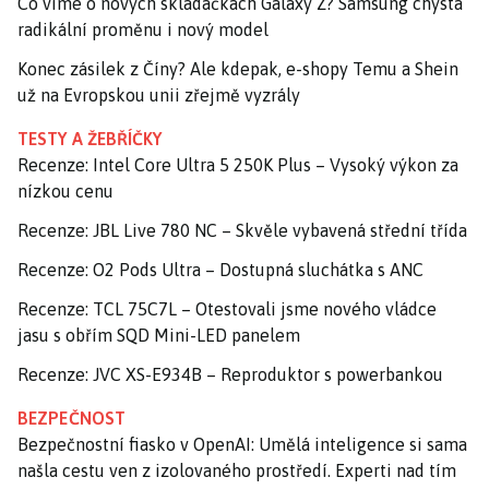
Co víme o nových skládačkách Galaxy Z? Samsung chystá
radikální proměnu i nový model
Konec zásilek z Číny? Ale kdepak, e-shopy Temu a Shein
už na Evropskou unii zřejmě vyzrály
TESTY A ŽEBŘÍČKY
Recenze: Intel Core Ultra 5 250K Plus – Vysoký výkon za
nízkou cenu
Recenze: JBL Live 780 NC – Skvěle vybavená střední třída
Recenze: O2 Pods Ultra – Dostupná sluchátka s ANC
Recenze: TCL 75C7L – Otestovali jsme nového vládce
jasu s obřím SQD Mini-LED panelem
Recenze: JVC XS-E934B – Reproduktor s powerbankou
BEZPEČNOST
Bezpečnostní fiasko v OpenAI: Umělá inteligence si sama
našla cestu ven z izolovaného prostředí. Experti nad tím