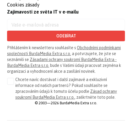
Cookies zásady
Zajímavosti ze světa IT v e-mailu
ODEBÍRAT
Přihlášením k newsletteru souhlasíte s
Obchodními podmínkami
společnosti BurdaMedia Extra s.r.o.
a potvrzujete, že jste se
seznámili se
Zásadami ochrany soukromí BurdaMedia Extra -
BurdaMedia Extra s.r.o.
bude s Vašimi údaji pracovat zejména k
organizaci a vyhodnocení akce a zasílání novinek.
Chcete navíc dostávat i další zajímavé a exkluzivní
informace od našich partnerů? Pokud souhlasíte se
zpracováním údajů k tomuto účelu podle
Zásad ochrany
soukromí BurdaMedia Extra s.r.o.
, zaškrtněte toto pole.
© 2003—2026 BurdaMedia Extra s.r.o.