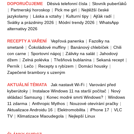
DOPORUČUJEME
Děsivá telefonní čísla
|
Slovník puberťáků
|
Partnerský horoskop
|
Pick me girl
|
Nejtěžší české
jazykolamy
|
Láska a vztahy
|
Kulturní tipy
|
Ajťák radí
|
Svátky a prázdniny 2026
|
Módní trendy 2026
|
WhatsApp
alternativy 2026
RECEPTY A VAŘENÍ
Vepřová panenka
|
Fazolky na
smetaně
|
Čokoládové muffiny
|
Banánový chlebíček
|
Chili
con carne
|
Sportovní nápoj
|
Zálivky na salát
|
Jahodový
džem
|
Zelná polévka
|
Třešňová bublanina
|
Sekaná recept
|
Perník
|
Lečo
|
Recepty s rybízem
|
Domácí housky
|
Zapečené brambory s uzeným
AKTUÁLNÍ TÉMATA
Jak nastavit Wi-Fi
|
Varování před
kyberútoky
|
Instalace Windows 11 na starší počítač
|
Nový
skládací Samsung
|
Konec modré smrti Windows?
|
Windows
11 zdarma
|
Anthropic Mythos
|
Nouzové otevírání pračky
|
Aktualizace Androidu 16
|
Elektromobilita
|
iPhone 17
|
VLC
TV
|
Klimatizace Maoudegola
|
Nejlepší Linux