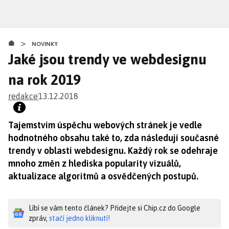
Přejít
k
hlavnímu
>
obsahu
NOVINKY
Jaké jsou trendy ve webdesignu
na rok 2019
redakce
13.12.2018
Tajemstvím úspěchu webových stránek je vedle
hodnotného obsahu také to, zda následují současné
trendy v oblasti webdesignu. Každý rok se odehraje
mnoho změn z hlediska popularity vizuálů,
aktualizace algoritmů a osvědčených postupů.
Líbí se vám tento článek? Přidejte si Chip.cz do Google
zpráv,
stačí jedno kliknutí!