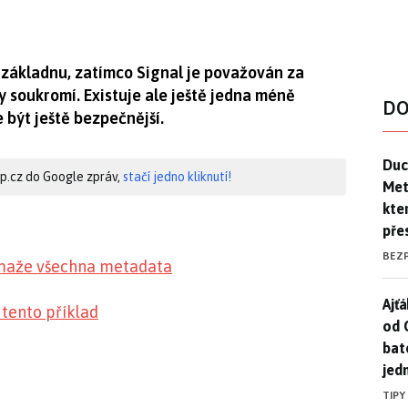
základnu, zatímco Signal je považován za
 soukromí. Existuje ale ještě jedna méně
DO
 být ještě bezpečnější.
Duck
Duc
hip.cz do Google zpráv,
stačí jedno kliknutí!
Mety
kte
pře
BEZ
 maže všechna metadata
Ajť
Ajťá
 tento příklad
od 
bat
jed
TIPY