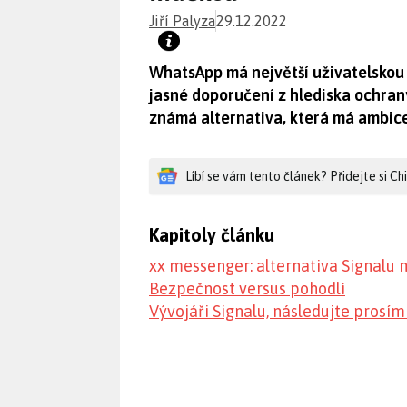
Jiří Palyza
29.12.2022
WhatsApp má největší uživatelskou 
jasné doporučení z hlediska ochrany
známá alternativa, která má ambice
Líbí se vám tento článek? Přidejte si C
Kapitoly článku
xx messenger: alternativa Signalu
Bezpečnost versus pohodlí
Vývojáři Signalu, následujte prosím