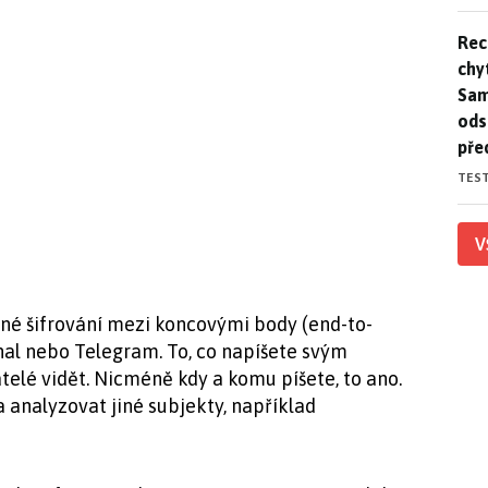
Rec
Rec
chy
Sam
ods
pře
TES
V
lné šifrování mezi koncovými body (end-to-
gnal nebo Telegram. To, co napíšete svým
elé vidět. Nicméně kdy a komu píšete, to ano.
analyzovat jiné subjekty, například