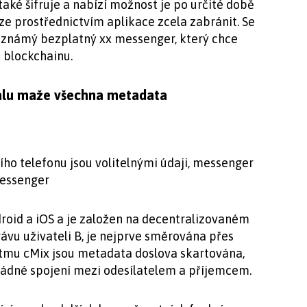
aké šifruje a nabízí možnost je po určité době
ze prostřednictvím aplikace zcela zabránit. Se
 známý bezplatný xx messenger, který chce
 blockchainu.
nalu maže všechna metadata
ího telefonu jsou volitelnými údaji, messenger
 messenger
droid a iOS a je založen na decentralizovaném
rávu uživateli B, je nejprve směrována přes
itmu cMix jsou metadata doslova skartována,
 žádné spojení mezi odesílatelem a příjemcem.