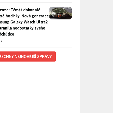
enze: Téměř dokonalé chytré hodinky. Nová generace Samsung
enze: Téměř dokonalé
tré hodinky. Nová generace
sung Galaxy Watch Ultra2
tranila nedostatky svého
dchůdce
TY
ŠECHNY NEJNOVĚJŠÍ ZPRÁVY