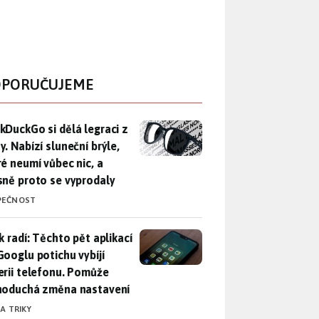
PORUČUJEME
DuckGo si dělá legraci z Mety. Nabízí sluneční brýle, které n
kDuckGo si dělá legraci z
. Nabízí sluneční brýle,
ré neumí vůbec nic, a
sně proto se vyprodaly
PEČNOST
ák radí: Těchto pět aplikací od Googlu potichu vybíjí baterii
k radí: Těchto pět aplikací
Googlu potichu vybíjí
erii telefonu. Pomůže
noduchá změna nastavení
 A TRIKY