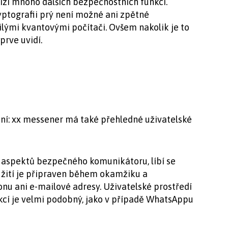
zí mnoho dalších bezpečnostních funkcí.
yptografii prý není možné ani zpětné
ilými kvantovými počítači. Ovšem nakolik je to
prve uvidí.
ání: xx messener má také přehledné uživatelské
aspektů bezpečného komunikátoru, líbí se
oužití je připraven během okamžiku a
nu ani e-mailové adresy. Uživatelské prostředí
kcí je velmi podobný, jako v případě WhatsAppu