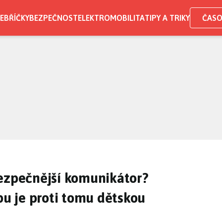
EBŘÍČKY
BEZPEČNOST
ELEKTROMOBILITA
TIPY A TRIKY
ČASO
bezpečnější komunikátor?
 je proti tomu dětskou