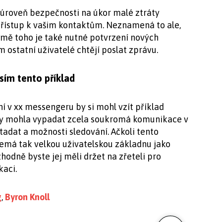
í úroveň bezpečnosti na úkor malé ztráty
přístup k vašim kontaktům. Neznamená to ale,
romě toho je také nutné potvrzení nových
m ostatní uživatelé chtějí poslat zprávu.
osím tento příklad
í v xx messengeru by si mohl vzít příklad
 by mohla vypadat zcela soukromá komunikace v
dat a možnosti sledování. Ačkoli tento
emá tak velkou uživatelskou základnu jako
odně byste jej měli držet na zřeteli pro
kaci.
g
,
Byron Knoll