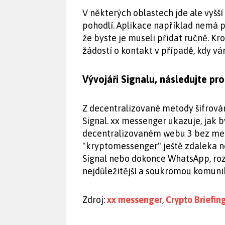
V některých oblastech jde ale vyšš
pohodlí. Aplikace například nemá 
že byste je museli přidat ručně. K
žádostí o kontakt v případě, kdy vá
Vývojáři Signalu, následujte pr
Z decentralizované metody šifrován
Signal. xx messenger ukazuje, jak
decentralizovaném webu 3 bez meta
"kryptomessenger" ještě zdaleka n
Signal nebo dokonce WhatsApp, rozh
nejdůležitější a soukromou komuni
Zdroj:
xx messenger
,
Crypto Briefin