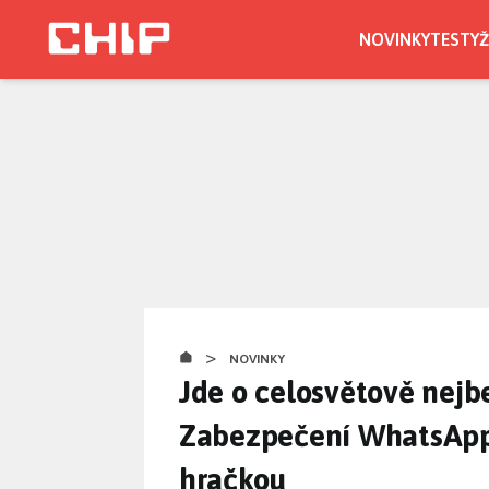
Přejít
k
NOVINKY
TESTY
Ž
hlavnímu
obsahu
>
NOVINKY
Jde o celosvětově nej
Zabezpečení WhatsAppu
hračkou