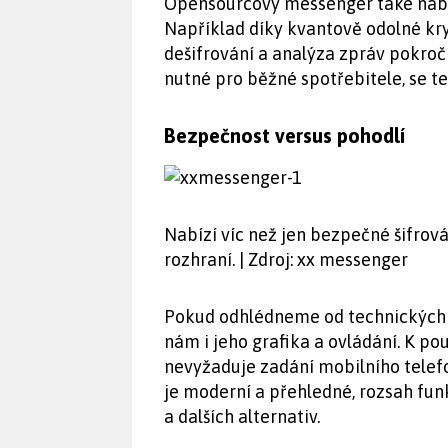
Opensourcový messenger také nabí
Například díky kvantově odolné kr
dešifrování a analýza zpráv pokroč
nutné pro běžné spotřebitele, se te
Bezpečnost versus pohodlí
Nabízí víc než jen bezpečné šifrov
rozhraní. | Zdroj: xx messenger
Pokud odhlédneme od technických 
nám i jeho grafika a ovládání. K p
nevyžaduje zadání mobilního telefo
je moderní a přehledné, rozsah fun
a dalších alternativ.