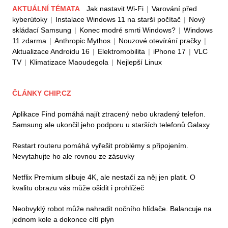
AKTUÁLNÍ TÉMATA
Jak nastavit Wi-Fi
|
Varování před
kyberútoky
|
Instalace Windows 11 na starší počítač
|
Nový
skládací Samsung
|
Konec modré smrti Windows?
|
Windows
11 zdarma
|
Anthropic Mythos
|
Nouzové otevírání pračky
|
Aktualizace Androidu 16
|
Elektromobilita
|
iPhone 17
|
VLC
TV
|
Klimatizace Maoudegola
|
Nejlepší Linux
ČLÁNKY CHIP.CZ
Aplikace Find pomáhá najít ztracený nebo ukradený telefon.
Samsung ale ukončil jeho podporu u starších telefonů Galaxy
Restart routeru pomáhá vyřešit problémy s připojením.
Nevytahujte ho ale rovnou ze zásuvky
Netflix Premium slibuje 4K, ale nestačí za něj jen platit. O
kvalitu obrazu vás může ošidit i prohlížeč
Neobvyklý robot může nahradit nočního hlídače. Balancuje na
jednom kole a dokonce cítí plyn