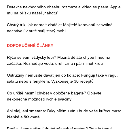
Detekce nevhodného obsahu rozmazala video se psem. Apple
mu na bříšku našel „nahotu“
Chytrý trik, jak odradit zloděje: Majitelé karavanů schválně
nechávají v autě svůj starý mobil
DOPORUČENÉ ČLÁNKY
Rýže se vám vždycky lepí? Možná děláte chybu hned na
začátku. Rozhoduje voda, druh zrna i pár minut klidu
Ostružiny nemusíte dávat jen do koláče: Fungují také v ragú,
salátu nebo s fenyklem. Vyzkoušejte 30 receptů
Co určitě nesmí chybět v obložené bagetě? Objevte
nekonečné možnosti rychlé svačiny
Ani olej, ani smetana: Díky bílému vínu bude vaše kuřecí maso
křehké a šťavnaté
Proč si ženy pořizují druhý zásnubní prsten? Toto je trend