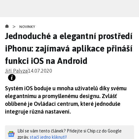
Přejít
k
hlavnímu
>
obsahu
NOVINKY
Jednoduché a elegantní prostředí
iPhonu: zajímavá aplikace přináší
funkci iOS na Android
Jiří Palyza
14.07.2020
Systém iOS boduje u mnoha uživatelů díky svému
elegantnímu a promyšlenému designu. Zvlášť
oblíbené je Ovládací centrum, které jednoduše
integruje různá nastavení.
Líbí se vám tento článek? Přidejte si Chip.cz do Google
zpráv,
stačí jedno kliknutí!