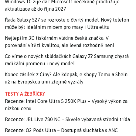
Windows 10 žije dál: Microsoft nečekaně prodlužuje
aktualizace až do října 2027
Řada Galaxy S27 se rozroste o čtvrtý model. Nový telefon
může být ideálním mixem pro masy i Ultra elitu
Nejlepším 3D tiskárnám vládne česká značka. V
porovnání vítězí kvalitou, ale levná rozhodně není
Co víme o nových skládačkách Galaxy Z? Samsung chystá
radikální proměnu i nový model
Konec zásilek z Číny? Ale kdepak, e-shopy Temu a Shein
už na Evropskou unii zřejmě vyzrály
TESTY A ŽEBŘÍČKY
Recenze: Intel Core Ultra 5 250K Plus – Vysoký výkon za
nízkou cenu
Recenze: JBL Live 780 NC – Skvěle vybavená střední třída
Recenze: O2 Pods Ultra – Dostupná sluchátka s ANC