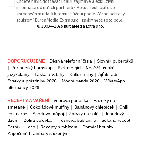
Chcete navíc dostávat i další zajímavé a exkluzivní
informace od našich partnerů? Pokud souhlasíte se
zpracováním údajů k tomuto účelu podle
Zásad ochrany
soukromí BurdaMedia Extra s.r.o.
, zaškrtněte toto pole.
© 2003—2026 BurdaMedia Extra s.r.o.
DOPORUČUJEME
Děsivá telefonní čísla
|
Slovník puberťáků
|
Partnerský horoskop
|
Pick me girl
|
Nejtěžší české
jazykolamy
|
Láska a vztahy
|
Kulturní tipy
|
Ajťák radí
|
Svátky a prázdniny 2026
|
Módní trendy 2026
|
WhatsApp
alternativy 2026
RECEPTY A VAŘENÍ
Vepřová panenka
|
Fazolky na
smetaně
|
Čokoládové muffiny
|
Banánový chlebíček
|
Chili
con carne
|
Sportovní nápoj
|
Zálivky na salát
|
Jahodový
džem
|
Zelná polévka
|
Třešňová bublanina
|
Sekaná recept
|
Perník
|
Lečo
|
Recepty s rybízem
|
Domácí housky
|
Zapečené brambory s uzeným