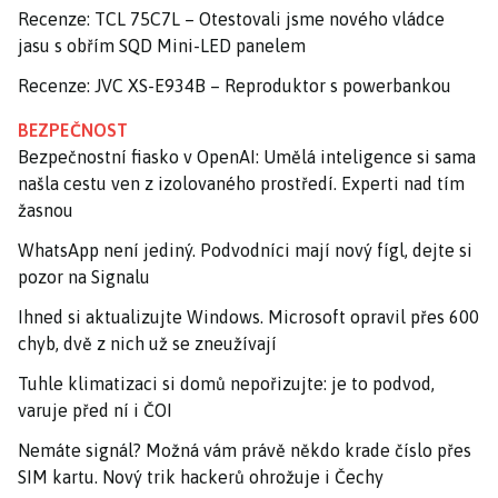
Recenze: TCL 75C7L – Otestovali jsme nového vládce
jasu s obřím SQD Mini-LED panelem
Recenze: JVC XS-E934B – Reproduktor s powerbankou
BEZPEČNOST
Bezpečnostní fiasko v OpenAI: Umělá inteligence si sama
našla cestu ven z izolovaného prostředí. Experti nad tím
žasnou
WhatsApp není jediný. Podvodníci mají nový fígl, dejte si
pozor na Signalu
Ihned si aktualizujte Windows. Microsoft opravil přes 600
chyb, dvě z nich už se zneužívají
Tuhle klimatizaci si domů nepořizujte: je to podvod,
varuje před ní i ČOI
Nemáte signál? Možná vám právě někdo krade číslo přes
SIM kartu. Nový trik hackerů ohrožuje i Čechy