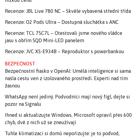
Recenze: JBL Live 780 NC – Skvěle vybavená střední třída
Recenze: O2 Pods Ultra – Dostupná sluchátka s ANC
Recenze: TCL 75C7L – Otestovali jsme nového vládce
jasu s obřím SQD Mini-LED panelem
Recenze: JVC XS-E934B – Reproduktor s powerbankou
BEZPEČNOST
Bezpečnostní fiasko v OpenAI: Umělá inteligence si sama
našla cestu ven z izolovaného prostředí. Experti nad tím
žasnou
WhatsApp není jediný. Podvodníci mají nový fígl, dejte si
pozor na Signalu
Ihned si aktualizujte Windows. Microsoft opravil přes 600
chyb, dvě z nich už se zneužívají
Tuhle klimatizaci si domů nepořizujte: je to podvod,