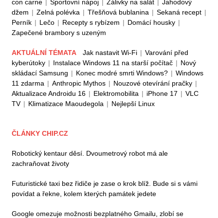
con carne
|
Sportovní nápoj
|
Zálivky na salát
|
Jahodový
džem
|
Zelná polévka
|
Třešňová bublanina
|
Sekaná recept
|
Perník
|
Lečo
|
Recepty s rybízem
|
Domácí housky
|
Zapečené brambory s uzeným
AKTUÁLNÍ TÉMATA
Jak nastavit Wi-Fi
|
Varování před
kyberútoky
|
Instalace Windows 11 na starší počítač
|
Nový
skládací Samsung
|
Konec modré smrti Windows?
|
Windows
11 zdarma
|
Anthropic Mythos
|
Nouzové otevírání pračky
|
Aktualizace Androidu 16
|
Elektromobilita
|
iPhone 17
|
VLC
TV
|
Klimatizace Maoudegola
|
Nejlepší Linux
ČLÁNKY CHIP.CZ
Robotický kentaur děsí. Dvoumetrový robot má ale
zachraňovat životy
Futuristické taxi bez řidiče je zase o krok blíž. Bude si s vámi
povídat a řekne, kolem kterých památek jedete
Google omezuje možnosti bezplatného Gmailu, zlobí se