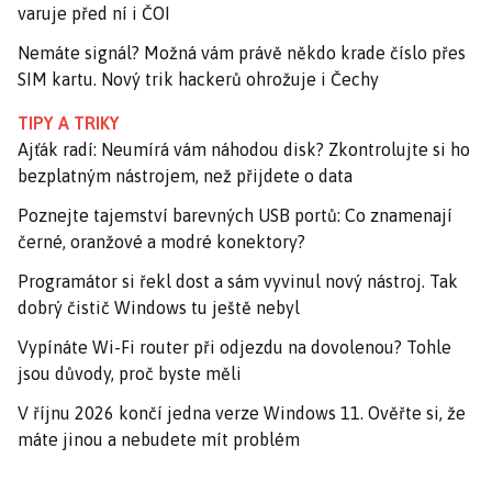
varuje před ní i ČOI
Nemáte signál? Možná vám právě někdo krade číslo přes
SIM kartu. Nový trik hackerů ohrožuje i Čechy
TIPY A TRIKY
Ajťák radí: Neumírá vám náhodou disk? Zkontrolujte si ho
bezplatným nástrojem, než přijdete o data
Poznejte tajemství barevných USB portů: Co znamenají
černé, oranžové a modré konektory?
Programátor si řekl dost a sám vyvinul nový nástroj. Tak
dobrý čistič Windows tu ještě nebyl
Vypínáte Wi-Fi router při odjezdu na dovolenou? Tohle
jsou důvody, proč byste měli
V říjnu 2026 končí jedna verze Windows 11. Ověřte si, že
máte jinou a nebudete mít problém