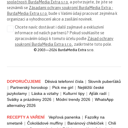
společnosti BurdaMedia Extra s.r.o.
a potvrzujete, že jste se
seznámili se
Zásadami ochrany soukromí BurdaMedia Extra -
BurdaMedia Extra s.r.o.
bude s Vašimi údaji pracovat zejména k
organizaci a vyhodnocení akce a zasílání novinek.
Chcete navíc dostávat i další zajímavé a exkluzivní
informace od našich partnerů? Pokud souhlasíte se
zpracováním údajů k tomuto účelu podle
Zásad ochrany
soukromí BurdaMedia Extra s.r.o.
, zaškrtněte toto pole.
© 2003—2026 BurdaMedia Extra s.r.o.
DOPORUČUJEME
Děsivá telefonní čísla
|
Slovník puberťáků
|
Partnerský horoskop
|
Pick me girl
|
Nejtěžší české
jazykolamy
|
Láska a vztahy
|
Kulturní tipy
|
Ajťák radí
|
Svátky a prázdniny 2026
|
Módní trendy 2026
|
WhatsApp
alternativy 2026
RECEPTY A VAŘENÍ
Vepřová panenka
|
Fazolky na
smetaně
|
Čokoládové muffiny
|
Banánový chlebíček
|
Chili