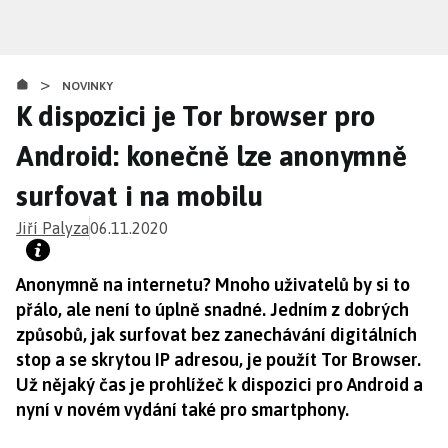
Přejít
k
hlavnímu
>
obsahu
NOVINKY
K dispozici je Tor browser pro
Android: konečně lze anonymně
surfovat i na mobilu
Jiří Palyza
06.11.2020
Anonymně na internetu? Mnoho uživatelů by si to
přálo, ale není to úplně snadné. Jedním z dobrých
způsobů, jak surfovat bez zanechávání digitálních
stop a se skrytou IP adresou, je použít Tor Browser.
Už nějaký čas je prohlížeč k dispozici pro Android a
nyní v novém vydání také pro smartphony.