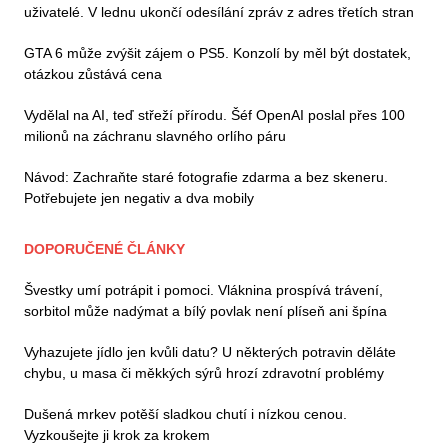
uživatelé. V lednu ukončí odesílání zpráv z adres třetích stran
GTA 6 může zvýšit zájem o PS5. Konzolí by měl být dostatek,
otázkou zůstává cena
Vydělal na AI, teď střeží přírodu. Šéf OpenAI poslal přes 100
milionů na záchranu slavného orlího páru
Návod: Zachraňte staré fotografie zdarma a bez skeneru.
Potřebujete jen negativ a dva mobily
DOPORUČENÉ ČLÁNKY
Švestky umí potrápit i pomoci. Vláknina prospívá trávení,
sorbitol může nadýmat a bílý povlak není plíseň ani špína
Vyhazujete jídlo jen kvůli datu? U některých potravin děláte
chybu, u masa či měkkých sýrů hrozí zdravotní problémy
Dušená mrkev potěší sladkou chutí i nízkou cenou.
Vyzkoušejte ji krok za krokem