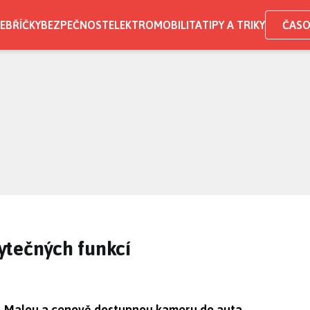
EBŘÍČKY
BEZPEČNOST
ELEKTROMOBILITA
TIPY A TRIKY
ČASO
ytečných funkcí
. Malou a cenově dostupnou kameru do auta