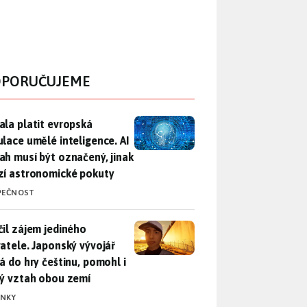
PORUČUJEME
ala platit evropská regulace umělé inteligence. AI obsah musí
ala platit evropská
ulace umělé inteligence. AI
ah musí být označený, jinak
zí astronomické pokuty
PEČNOST
il zájem jediného uživatele. Japonský vývojář přidá do hry češ
čil zájem jediného
vatele. Japonský vývojář
dá do hry češtinu, pomohl i
lý vztah obou zemí
INKY