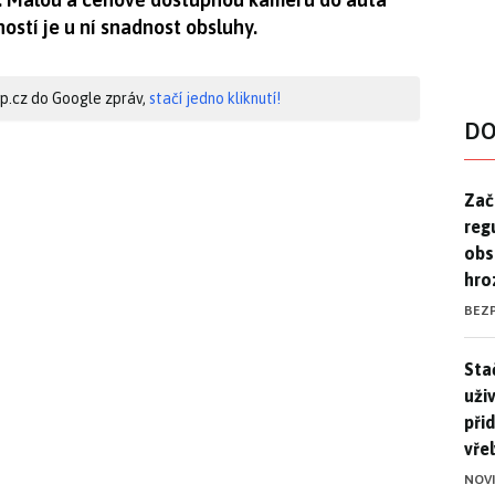
ostí je u ní snadnost obsluhy.
hip.cz do Google zpráv,
stačí jedno kliknutí!
DO
Zač
Zač
reg
obs
hro
BEZ
Stač
Sta
uži
při
vře
NOV