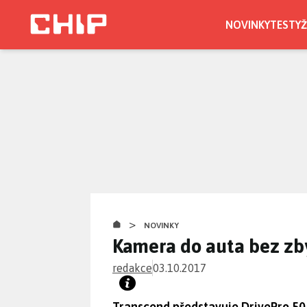
Přejít
k
NOVINKY
TESTY
Ž
hlavnímu
obsahu
>
NOVINKY
Kamera do auta bez zb
redakce
03.10.2017
Transcend představuje DrivePro 50