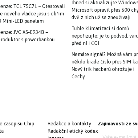
Ihned si aktualizujte Windows
enze: TCL 75C7L – Otestovali
Microsoft opravil přes 600 ch
e nového vládce jasu s obřím
dvě z nich už se zneužívají
 Mini-LED panelem
Tuhle klimatizaci si domů
enze: JVC XS-E934B –
nepořizujte: je to podvod, var
roduktor s powerbankou
před ní i ČOI
Nemáte signál? Možná vám p
někdo krade číslo přes SIM ka
Nový trik hackerů ohrožuje i
Čechy
é časopisu Chip
Redakce a kontakty
Zajímavosti ze sv
ta
Redakční etický kodex