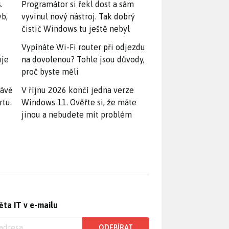
.
Programátor si řekl dost a sám
yb,
vyvinul nový nástroj. Tak dobrý
čistič Windows tu ještě nebyl
Vypínáte Wi-Fi router při odjezdu
uje
na dovolenou? Tohle jsou důvody,
proč byste měli
rávě
V říjnu 2026 končí jedna verze
rtu.
Windows 11. Ověřte si, že máte
jinou a nebudete mít problém
ěta IT v e-mailu
ODEBÍRAT