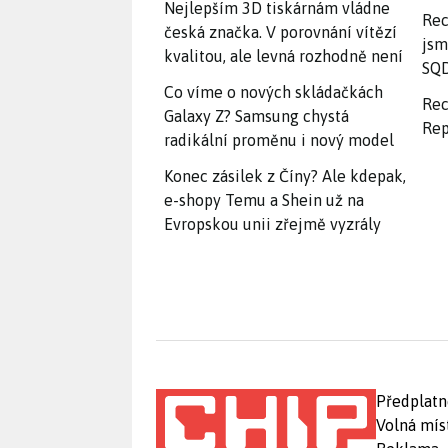
Nejlepším 3D tiskárnám vládne
Rec
česká značka. V porovnání vítězí
jsm
kvalitou, ale levná rozhodně není
SQD
Co víme o nových skládačkách
Rec
Galaxy Z? Samsung chystá
Rep
radikální proměnu i nový model
Konec zásilek z Číny? Ale kdepak,
e-shopy Temu a Shein už na
Evropskou unii zřejmě vyzrály
Předplatn
Volná mís