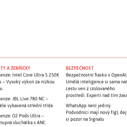
TY A ŽEBŘÍČKY
BEZPEČNOST
enze: Intel Core Ultra 5 250K
Bezpečnostní fiasko v OpenAI
s – Vysoký výkon za nízkou
Umělá inteligence si sama na
nu
cestu ven z izolovaného
prostředí. Experti nad tím ža
enze: JBL Live 780 NC –
ěle vybavená střední třída
WhatsApp není jediný.
Podvodníci mají nový fígl, dej
enze: O2 Pods Ultra –
si pozor na Signalu
tupná sluchátka s ANC