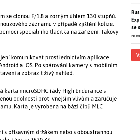
Ruso
Rus
em se clonou F/1.8 a zorným úhlem 130 stupňů.
Exp
nouzového záznamu v případě zjištění kolize.
se 
omocí speciálního tlačítka na zařízení. Takový
NOV
V
jení komunikovat prostřednictvím aplikace
 Android a iOS. Po spárování kamery s mobilním
tavení a zobrazit živý náhled.
vá karta microSDHC řády High Endurance s
enou odolností proti vnějším vlivům a zaručuje
amu. Karta je vyrobena na bázi čipů MLC
ní s přísavným držákem nebo s oboustrannou
k dostání za 2520 Kč.