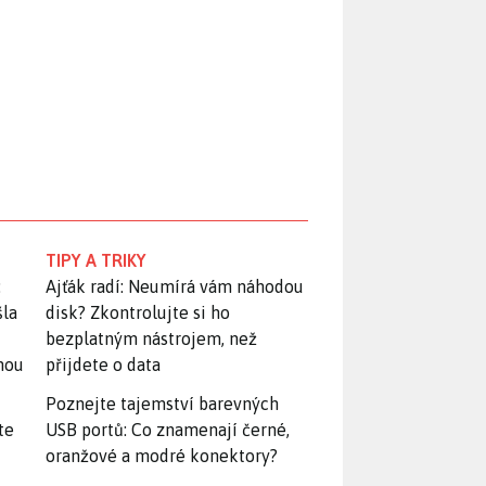
TIPY A TRIKY
:
Ajťák radí: Neumírá vám náhodou
šla
disk? Zkontrolujte si ho
bezplatným nástrojem, než
snou
přijdete o data
Poznejte tajemství barevných
te
USB portů: Co znamenají černé,
oranžové a modré konektory?