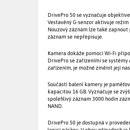
DrivePro 50 se vyznačuje objektiv
Vestavěný G-senzor aktivuje režim 
Nouzový záznam lze také zapnout p
záznam se nepřepisuje.
Kamera dokáže pomocí Wi-Fi připo
DrivePro se zařízeními se systémy
zařízením, je možné změnit její nas
Součástí balení kamery je paměťo
kapacitou 16 GB. Vyznačuje se zvýš
spolehlivý záznam 3000 hodin zázn
NAND.
DrivePro 50 je dostupná v provede
lepicí páskou. V obou případech je 