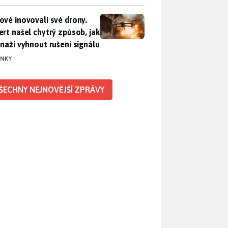
vé inovovali své drony. Expert našel chytrý způsob, jak se sna
ové inovovali své drony.
ert našel chytrý způsob, jak
snaží vyhnout rušení signálu
INKY
ŠECHNY NEJNOVĚJŠÍ ZPRÁVY