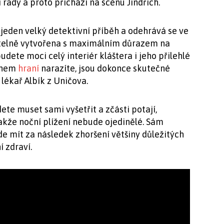
 rady a proto přichází na scénu Jindřich.
 jeden velký detektivní příběh a odehrává se ve
pitelně vytvořena s maximálním důrazem na
dete moci celý interiér kláštera i jeho přilehlé
během
hraní
narazíte, jsou dokonce skutečné
 lékař Albík z Uničova.
e muset sami vyšetřit a zčásti potají,
takže noční plížení nebude ojedinělé. Sám
e mít za následek zhoršení většiny důležitých
í zdraví.