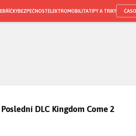
EBŘÍČKY
BEZPEČNOST
ELEKTROMOBILITA
TIPY A TRIKY
ČASO
t: Poslední DLC Kingdom Come 2