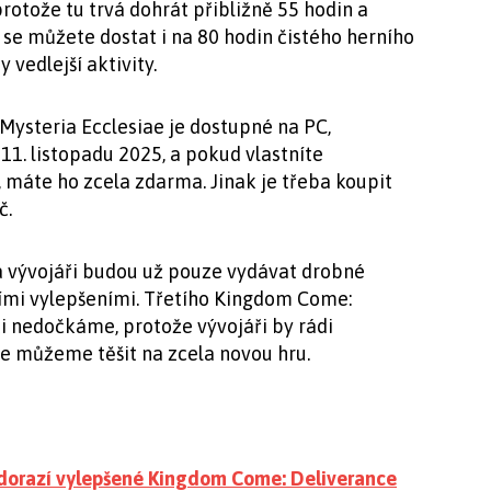
protože tu trvá dohrát přibližně 55 hodin a
 se můžete dostat i na 80 hodin čistého herního
 vedlejší aktivity.
ysteria Ecclesiae je dostupné na PC,
11. listopadu 2025, a pokud vlastníte
, máte ho zcela zdarma. Jinak je třeba koupit
č.
í a vývojáři budou už pouze vydávat drobné
ími vylepšeními. Třetího Kingdom Come:
i nedočkáme, protože vývojáři by rádi
se můžeme těšit na zcela novou hru.
, dorazí vylepšené Kingdom Come: Deliverance