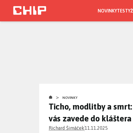
Přejít
k
NOVINKY
TESTY
Ž
hlavnímu
obsahu
>
NOVINKY
Ticho, modlitby a smr
vás zavede do kláštera
Richard Šimáček
11.11.2025