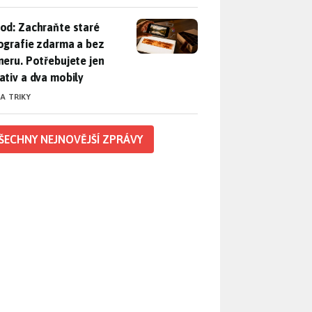
od: Zachraňte staré fotografie zdarma a bez skeneru. Potřebuje
od: Zachraňte staré
ografie zdarma a bez
neru. Potřebujete jen
ativ a dva mobily
 A TRIKY
ŠECHNY NEJNOVĚJŠÍ ZPRÁVY