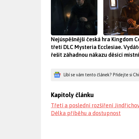
Nejúspěšnější česká hra Kingdom Co
třetí DLC Mysteria Ecclesiae. Vydát
řešit záhadnou nákazu děsící místní
Líbí se vám tento článek? Přidejte si C
Kapitoly článku
Třetí a poslední rozšíření Jindřich
Délka příběhu a dostupnost