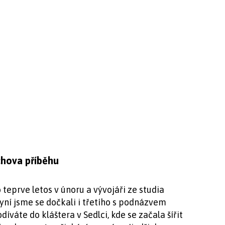
ichova příběhu
teprve letos v únoru a vývojáři ze studia
Nyní jsme se dočkali i třetího s podnázvem
íváte do kláštera v Sedlci, kde se začala šířit