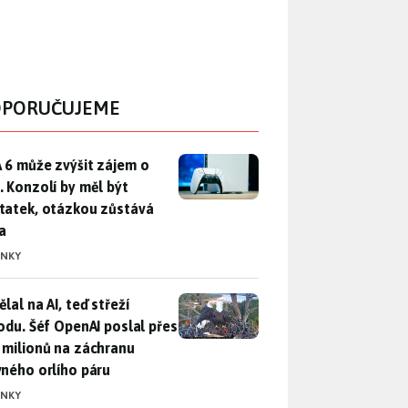
PORUČUJEME
 6 může zvýšit zájem o PS5. Konzolí by měl být dostatek, otáz
 6 může zvýšit zájem o
. Konzolí by měl být
tatek, otázkou zůstává
a
INKY
lal na AI, teď střeží přírodu. Šéf OpenAI poslal přes 100 mili
lal na AI, teď střeží
rodu. Šéf OpenAI poslal přes
 milionů na záchranu
vného orlího páru
INKY