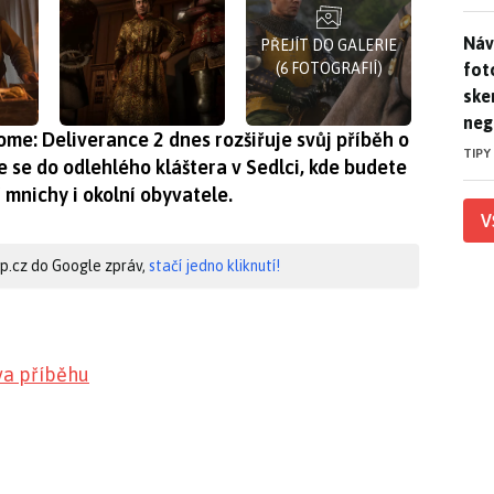
Náv
Náv
PŘEJÍT DO GALERIE
fot
(6 FOTOGRAFIÍ)
ske
neg
me: Deliverance 2 dnes rozšiřuje svůj příběh o
TIPY
e se do odlehlého kláštera v Sedlci, kde budete
 mnichy i okolní obyvatele.
V
hip.cz do Google zpráv,
stačí jedno kliknutí!
ova příběhu