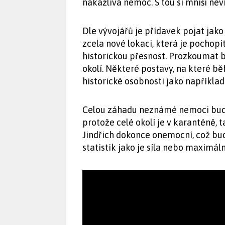
nakažlivá nemoc. S tou si mniši neví
Dle vývojářů je přídavek pojat jako
zcela nové lokaci, která je pocho
historickou přesnost. Prozkoumat bu
okolí. Některé postavy, na které 
historické osobnosti jako například
Celou záhadu neznámé nemoci budet
protože celé okolí je v karanténě, 
Jindřich dokonce onemocní, což bud
statistik jako je síla nebo maximáln