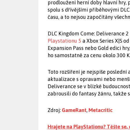
prodloužení herní doby hlavní hry, 
spolu s dřívějšími příběhovými DLC
času, a to nejsou započítány všechny
DLC Kingdom Come: Deliverance 2 M
Playstationu 5
a Xbox Series X|S od 
Expansion Pass nebo Gold edici hry
ho samostatně za cenu okolo 300 K
Toto rozšíření je nejspíše posledn
aktualizace s opravami nebo menš
Deliverance se v blízké budoucnost
zabrousili do fantasy žánru, takže 
Zdroj:
GameRant
,
Metacritic
Hrajete na PlayStationu? Těšte se