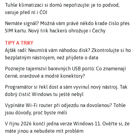
Tuhle klimatizaci si domů nepořizujte: je to podvod,
varuje před ní i ČOI
Nemáte signál? Možná vám právě někdo krade číslo přes
SIM kartu. Nový trik hackerů ohrožuje i Čechy
TIPY A TRIKY
Ajťák radí: Neumírá vám náhodou disk? Zkontrolujte si ho
bezplatným nástrojem, než přijdete o data
Poznejte tajemství barevných USB portů: Co znamenají
černé, oranžové a modré konektory?
Programátor si řekl dost a sám vyvinul nový nástroj. Tak
dobrý čistič Windows tu ještě nebyl
Vypínáte Wi-Fi router při odjezdu na dovolenou? Tohle
jsou důvody, proč byste měli
V říjnu 2026 končí jedna verze Windows 11. Ověřte si, že
máte jinou a nebudete mít problém