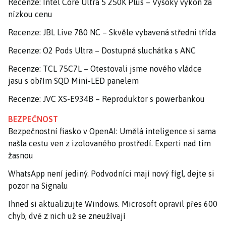
Recenze: Intel Core Ultra 5 250K Plus – Vysoký výkon za
nízkou cenu
Recenze: JBL Live 780 NC – Skvěle vybavená střední třída
Recenze: O2 Pods Ultra – Dostupná sluchátka s ANC
Recenze: TCL 75C7L – Otestovali jsme nového vládce
jasu s obřím SQD Mini-LED panelem
Recenze: JVC XS-E934B – Reproduktor s powerbankou
BEZPEČNOST
Bezpečnostní fiasko v OpenAI: Umělá inteligence si sama
našla cestu ven z izolovaného prostředí. Experti nad tím
žasnou
WhatsApp není jediný. Podvodníci mají nový fígl, dejte si
pozor na Signalu
Ihned si aktualizujte Windows. Microsoft opravil přes 600
chyb, dvě z nich už se zneužívají