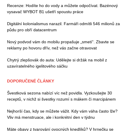
Recenze: Hodíte ho do vody a můžete odpočívat. Bazénový
vysavač WYBOT B1 ušetří spoustu práce
Digitální kolonialismus narazil. Farmáři odmítli 546 milionů za
půdu pro obří datacentrum
Nový podvod vám do mobilu propašuje „smetí“. Zbavte se
reklamy po hovoru dřív, než vás začne otravovat
Chytrý zlepšovák do auta: Udělejte si držák na mobil z
uzavíratelného igelitového sáčku
DOPORUČENÉ ČLÁNKY
Švestková sezona nabízí víc než povidla. Vyzkoušejte 30
receptů, v nichž si švestky rozumí s mákem či marcipánem
Nejhorší čas, kdy se můžete vážit. Kdy vám váha často lže?
Vliv má menstruace, ale i konkrétní den v týdnu
Máte obavy z tvarování ovocných knedlíků? V hrnečku se