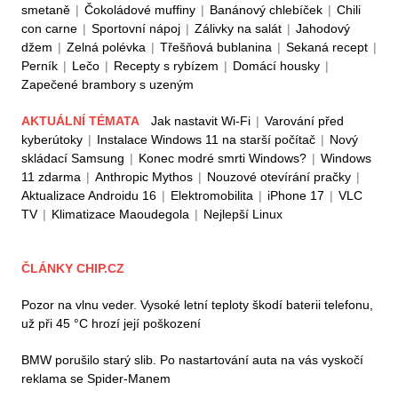
smetaně
|
Čokoládové muffiny
|
Banánový chlebíček
|
Chili
con carne
|
Sportovní nápoj
|
Zálivky na salát
|
Jahodový
džem
|
Zelná polévka
|
Třešňová bublanina
|
Sekaná recept
|
Perník
|
Lečo
|
Recepty s rybízem
|
Domácí housky
|
Zapečené brambory s uzeným
AKTUÁLNÍ TÉMATA
Jak nastavit Wi-Fi
|
Varování před
kyberútoky
|
Instalace Windows 11 na starší počítač
|
Nový
skládací Samsung
|
Konec modré smrti Windows?
|
Windows
11 zdarma
|
Anthropic Mythos
|
Nouzové otevírání pračky
|
Aktualizace Androidu 16
|
Elektromobilita
|
iPhone 17
|
VLC
TV
|
Klimatizace Maoudegola
|
Nejlepší Linux
ČLÁNKY CHIP.CZ
Pozor na vlnu veder. Vysoké letní teploty škodí baterii telefonu,
už při 45 °C hrozí její poškození
BMW porušilo starý slib. Po nastartování auta na vás vyskočí
reklama se Spider-Manem