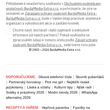
Přihlášením k newsletteru souhlasíte s
Obchodními podmínkami
společnosti BurdaMedia Extra s.r.o.
a potvrzujete, že jste se
seznámili se
Zásadami ochrany soukromí BurdaMedia Extra -
BurdaMedia Extra s.r.o.
bude s Vašimi údaji pracovat zejména k
organizaci a vyhodnocení akce a zasílání novinek.
Chcete navíc dostávat i další zajímavé a exkluzivní
informace od našich partnerů? Pokud souhlasíte se
zpracováním údajů k tomuto účelu podle
Zásad ochrany
soukromí BurdaMedia Extra s.r.o.
, zaškrtněte toto pole.
© 2003—2026 BurdaMedia Extra s.r.o.
DOPORUČUJEME
Děsivá telefonní čísla
|
Slovník puberťáků
|
Partnerský horoskop
|
Pick me girl
|
Nejtěžší české
jazykolamy
|
Láska a vztahy
|
Kulturní tipy
|
Ajťák radí
|
Svátky a prázdniny 2026
|
Módní trendy 2026
|
WhatsApp
alternativy 2026
RECEPTY A VAŘENÍ
Vepřová panenka
|
Fazolky na