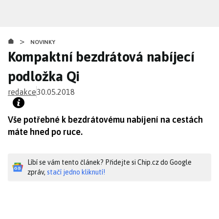
Přejít
k
hlavnímu
>
obsahu
NOVINKY
Kompaktní bezdrátová nabíjecí
podložka Qi
redakce
30.05.2018
Vše potřebné k bezdrátovému nabíjení na cestách
máte hned po ruce.
Líbí se vám tento článek? Přidejte si Chip.cz do Google
zpráv,
stačí jedno kliknutí!