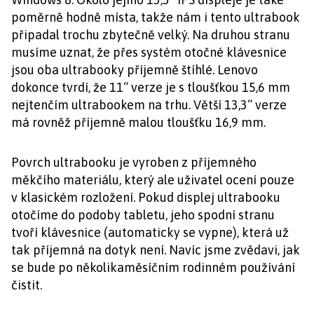
poměrně hodně místa, takže nám i tento ultrabook
připadal trochu zbytečně velký. Na druhou stranu
musíme uznat, že přes systém otočné klávesnice
jsou oba ultrabooky příjemně štíhlé. Lenovo
dokonce tvrdí, že 11“ verze je s tloušťkou 15,6 mm
nejtenčím ultrabookem na trhu. Větší 13,3“ verze
má rovněž příjemně malou tloušťku 16,9 mm.
Povrch ultrabooku je vyroben z příjemného
měkčího materiálu, který ale uživatel ocení pouze
v klasickém rozložení. Pokud displej ultrabooku
otočíme do podoby tabletu, jeho spodní stranu
tvoří klávesnice (automaticky se vypne), která už
tak příjemná na dotyk není. Navíc jsme zvědavi, jak
se bude po několikaměsíčním rodinném používání
čistit.