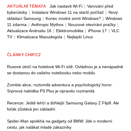
AKTUÁLNÍ TÉMATA
Jak nastavit Wi-Fi
|
Varování před
kyberútoky
|
Instalace Windows 11 na starší počítač
|
Nový
skládací Samsung
|
Konec modré smrti Windows?
|
Windows
11 zdarma
|
Anthropic Mythos
|
Nouzové otevírání pračky
|
Aktualizace Androidu 16
|
Elektromobilita
|
iPhone 17
|
VLC
TV
|
Klimatizace Maoudegola
|
Nejlepší Linux
ČLÁNKY CHIP.CZ
Rusové útočí na hotelové Wi-Fi sítě. Ovládnou je a nenápadně
se dostanou do vašeho notebooku nebo mobilu
Zombie akce, roztomilá adventura a psychologický horor.
Srpnová nabídka PS Plus je opravdu rozmanitá
Recenze: Ještě lehčí a štíhlejší Samsung Galaxy Z Flip8. Ale
foťák zůstává jen základní
Spider-Man spoléhá na gadgety od BMW. Jde o moderní
cestu, jak nalákat mladé zákazníky