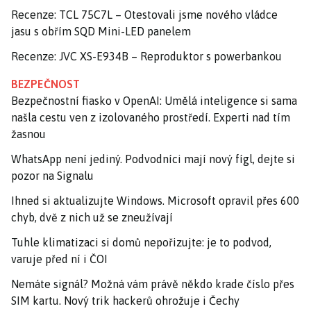
Recenze: TCL 75C7L – Otestovali jsme nového vládce
jasu s obřím SQD Mini-LED panelem
Recenze: JVC XS-E934B – Reproduktor s powerbankou
BEZPEČNOST
Bezpečnostní fiasko v OpenAI: Umělá inteligence si sama
našla cestu ven z izolovaného prostředí. Experti nad tím
žasnou
WhatsApp není jediný. Podvodníci mají nový fígl, dejte si
pozor na Signalu
Ihned si aktualizujte Windows. Microsoft opravil přes 600
chyb, dvě z nich už se zneužívají
Tuhle klimatizaci si domů nepořizujte: je to podvod,
varuje před ní i ČOI
Nemáte signál? Možná vám právě někdo krade číslo přes
SIM kartu. Nový trik hackerů ohrožuje i Čechy