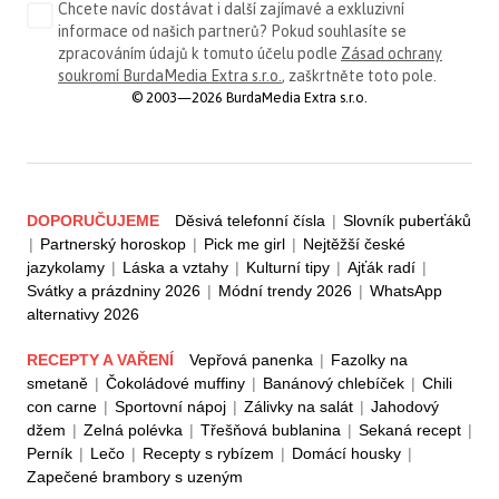
Chcete navíc dostávat i další zajímavé a exkluzivní
informace od našich partnerů? Pokud souhlasíte se
zpracováním údajů k tomuto účelu podle
Zásad ochrany
soukromí BurdaMedia Extra s.r.o.
, zaškrtněte toto pole.
© 2003—2026 BurdaMedia Extra s.r.o.
DOPORUČUJEME
Děsivá telefonní čísla
|
Slovník puberťáků
|
Partnerský horoskop
|
Pick me girl
|
Nejtěžší české
jazykolamy
|
Láska a vztahy
|
Kulturní tipy
|
Ajťák radí
|
Svátky a prázdniny 2026
|
Módní trendy 2026
|
WhatsApp
alternativy 2026
RECEPTY A VAŘENÍ
Vepřová panenka
|
Fazolky na
smetaně
|
Čokoládové muffiny
|
Banánový chlebíček
|
Chili
con carne
|
Sportovní nápoj
|
Zálivky na salát
|
Jahodový
džem
|
Zelná polévka
|
Třešňová bublanina
|
Sekaná recept
|
Perník
|
Lečo
|
Recepty s rybízem
|
Domácí housky
|
Zapečené brambory s uzeným