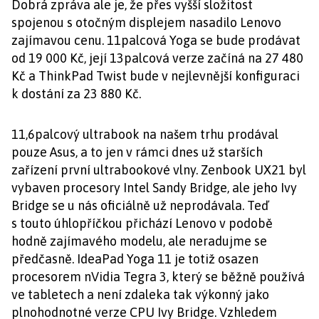
Dobrá zpráva ale je, že přes vyšší složitost
spojenou s otočným displejem nasadilo Lenovo
zajímavou cenu. 11palcová Yoga se bude prodávat
od 19 000 Kč, její 13palcová verze začíná na 27 480
Kč a ThinkPad Twist bude v nejlevnější konfiguraci
k dostání za 23 880 Kč.
11,6palcový ultrabook na našem trhu prodával
pouze Asus, a to jen v rámci dnes už starších
zařízení první ultrabookové vlny. Zenbook UX21 byl
vybaven procesory Intel Sandy Bridge, ale jeho Ivy
Bridge se u nás oficiálně už neprodávala. Teď
s touto úhlopříčkou přichází Lenovo v podobě
hodně zajímavého modelu, ale neradujme se
předčasně. IdeaPad Yoga 11 je totiž osazen
procesorem nVidia Tegra 3, který se běžně používá
ve tabletech a není zdaleka tak výkonný jako
plnohodnotné verze CPU Ivy Bridge. Vzhledem