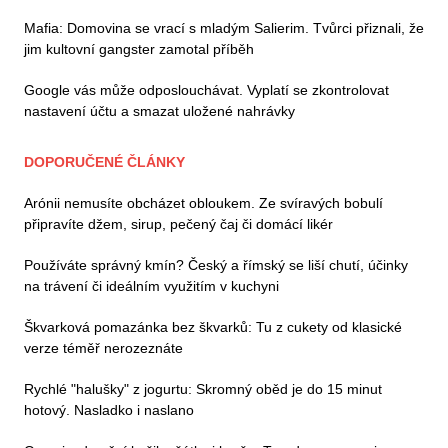
Mafia: Domovina se vrací s mladým Salierim. Tvůrci přiznali, že
jim kultovní gangster zamotal příběh
Google vás může odposlouchávat. Vyplatí se zkontrolovat
nastavení účtu a smazat uložené nahrávky
DOPORUČENÉ ČLÁNKY
Arónii nemusíte obcházet obloukem. Ze svíravých bobulí
připravíte džem, sirup, pečený čaj či domácí likér
Používáte správný kmín? Český a římský se liší chutí, účinky
na trávení či ideálním využitím v kuchyni
Škvarková pomazánka bez škvarků: Tu z cukety od klasické
verze téměř nerozeznáte
Rychlé "halušky" z jogurtu: Skromný oběd je do 15 minut
hotový. Nasladko i naslano