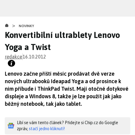
Přejít
k
hlavnímu
>
obsahu
NOVINKY
Konvertibilní ultrablety Lenovo
Yoga a Twist
redakce
16.10.2012
Lenovo začne příští měsíc prodávat dvě verze
nových ultrabooků Ideapad Yoga a od prosince k
nim přibude i ThinkPad Twist. Mají otočné dotykové
displeje a Windows 8, takže je lze použít jak jako
běžný notebook, tak jako tablet.
Líbí se vám tento článek? Přidejte si Chip.cz do Google
zpráv,
stačí jedno kliknutí!