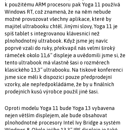
k použitému ARM procesoru pak Yoga 11 používá
Windows RT, což znamená, že na něm nebude
možné provozovat všechny aplikace, které by
majitel ultrabooku chtěl. Jinými slovy, Yoga 11 je
spíš tablet s integrovanou klávesnicí než
plnohodnotný ultrabook. Když jsme jej navíc
poprvé vzali do ruky, překvapil nás velmi široký
rámeček okolo 11,6“ displeje a uvědomili jsme si, že
tento ultrabook má vlastně šasi o rozměrech
klasického 13,3“ ultrabooku. Na tiskové konferenci
jsme sice měli k dispozici pouze předprodejní
vzorky, ale nepředpokládáme, že by u finálních
prodejních kusů výrobce použil jiné šasi.
Oproti modelu Yoga 11 bude Yoga 13 vybavena
nejen větším displejem, ale bude obsahovat
plnohodnotné procesory Intel Ivy Bridge a systém
Windows 8. Okolo jejího 13,3“ IPS displeje je také