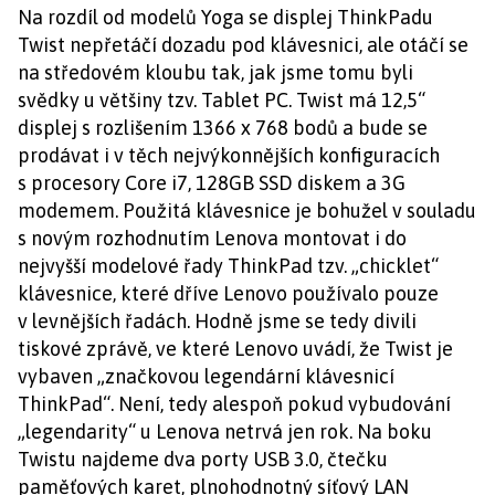
Na rozdíl od modelů Yoga se displej ThinkPadu
Twist nepřetáčí dozadu pod klávesnici, ale otáčí se
na středovém kloubu tak, jak jsme tomu byli
svědky u většiny tzv. Tablet PC. Twist má 12,5“
displej s rozlišením 1366 x 768 bodů a bude se
prodávat i v těch nejvýkonnějších konfiguracích
s procesory Core i7, 128GB SSD diskem a 3G
modemem. Použitá klávesnice je bohužel v souladu
s novým rozhodnutím Lenova montovat i do
nejvyšší modelové řady ThinkPad tzv. „chicklet“
klávesnice, které dříve Lenovo používalo pouze
v levnějších řadách. Hodně jsme se tedy divili
tiskové zprávě, ve které Lenovo uvádí, že Twist je
vybaven „značkovou legendární klávesnicí
ThinkPad“. Není, tedy alespoň pokud vybudování
„legendarity“ u Lenova netrvá jen rok. Na boku
Twistu najdeme dva porty USB 3.0, čtečku
paměťových karet, plnohodnotný síťový LAN