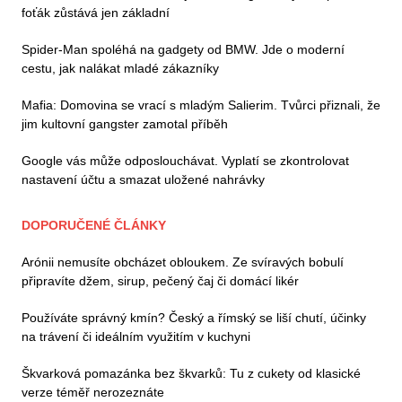
foťák zůstává jen základní
Spider-Man spoléhá na gadgety od BMW. Jde o moderní
cestu, jak nalákat mladé zákazníky
Mafia: Domovina se vrací s mladým Salierim. Tvůrci přiznali, že
jim kultovní gangster zamotal příběh
Google vás může odposlouchávat. Vyplatí se zkontrolovat
nastavení účtu a smazat uložené nahrávky
DOPORUČENÉ ČLÁNKY
Arónii nemusíte obcházet obloukem. Ze svíravých bobulí
připravíte džem, sirup, pečený čaj či domácí likér
Používáte správný kmín? Český a římský se liší chutí, účinky
na trávení či ideálním využitím v kuchyni
Škvarková pomazánka bez škvarků: Tu z cukety od klasické
verze téměř nerozeznáte