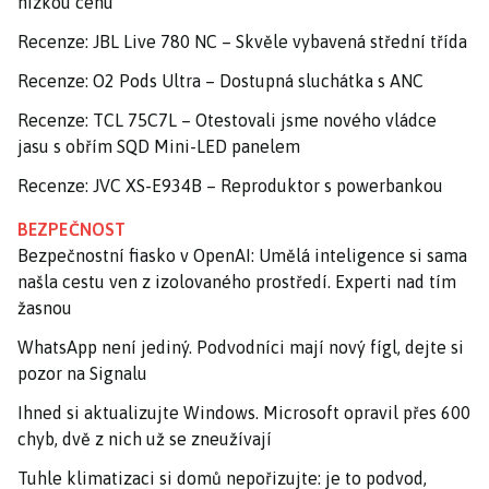
nízkou cenu
Recenze: JBL Live 780 NC – Skvěle vybavená střední třída
Recenze: O2 Pods Ultra – Dostupná sluchátka s ANC
Recenze: TCL 75C7L – Otestovali jsme nového vládce
jasu s obřím SQD Mini-LED panelem
Recenze: JVC XS-E934B – Reproduktor s powerbankou
BEZPEČNOST
Bezpečnostní fiasko v OpenAI: Umělá inteligence si sama
našla cestu ven z izolovaného prostředí. Experti nad tím
žasnou
WhatsApp není jediný. Podvodníci mají nový fígl, dejte si
pozor na Signalu
Ihned si aktualizujte Windows. Microsoft opravil přes 600
chyb, dvě z nich už se zneužívají
Tuhle klimatizaci si domů nepořizujte: je to podvod,