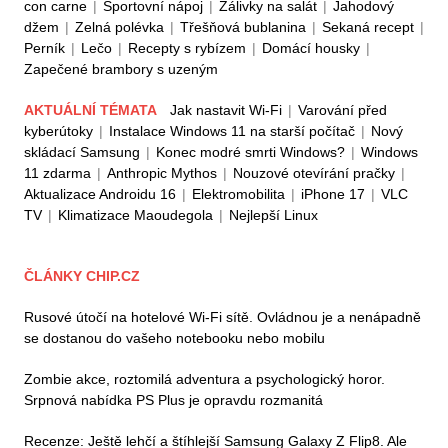
con carne
|
Sportovní nápoj
|
Zálivky na salát
|
Jahodový
džem
|
Zelná polévka
|
Třešňová bublanina
|
Sekaná recept
|
Perník
|
Lečo
|
Recepty s rybízem
|
Domácí housky
|
Zapečené brambory s uzeným
AKTUÁLNÍ TÉMATA
Jak nastavit Wi-Fi
|
Varování před
kyberútoky
|
Instalace Windows 11 na starší počítač
|
Nový
skládací Samsung
|
Konec modré smrti Windows?
|
Windows
11 zdarma
|
Anthropic Mythos
|
Nouzové otevírání pračky
|
Aktualizace Androidu 16
|
Elektromobilita
|
iPhone 17
|
VLC
TV
|
Klimatizace Maoudegola
|
Nejlepší Linux
ČLÁNKY CHIP.CZ
Rusové útočí na hotelové Wi-Fi sítě. Ovládnou je a nenápadně
se dostanou do vašeho notebooku nebo mobilu
Zombie akce, roztomilá adventura a psychologický horor.
Srpnová nabídka PS Plus je opravdu rozmanitá
Recenze: Ještě lehčí a štíhlejší Samsung Galaxy Z Flip8. Ale