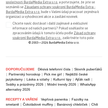
společnosti BurdaMedia Extra s.r.o.
a potvrzujete, že jste se
seznámili se
Zásadami ochrany soukromí BurdaMedia Extra -
BurdaMedia Extra s.r.o.
bude s Vašimi údaji pracovat zejména k
organizaci a vyhodnocení akce a zasílání novinek.
Chcete navíc dostávat i další zajímavé a exkluzivní
informace od našich partnerů? Pokud souhlasíte se
zpracováním údajů k tomuto účelu podle
Zásad ochrany
soukromí BurdaMedia Extra s.r.o.
, zaškrtněte toto pole.
© 2003—2026 BurdaMedia Extra s.r.o.
DOPORUČUJEME
Děsivá telefonní čísla
|
Slovník puberťáků
|
Partnerský horoskop
|
Pick me girl
|
Nejtěžší české
jazykolamy
|
Láska a vztahy
|
Kulturní tipy
|
Ajťák radí
|
Svátky a prázdniny 2026
|
Módní trendy 2026
|
WhatsApp
alternativy 2026
RECEPTY A VAŘENÍ
Vepřová panenka
|
Fazolky na
smetaně
|
Čokoládové muffiny
|
Banánový chlebíček
|
Chili