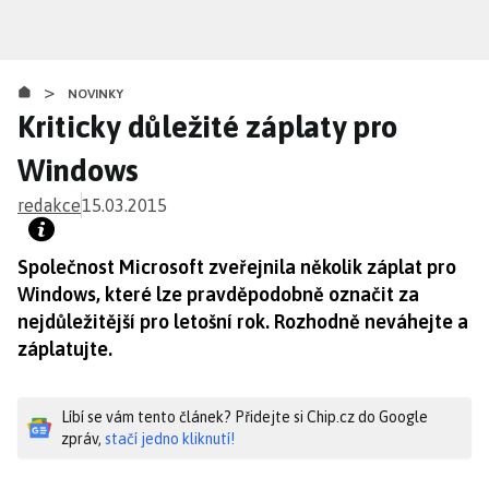
Přejít
k
hlavnímu
>
obsahu
NOVINKY
Kriticky důležité záplaty pro
Windows
redakce
15.03.2015
Společnost Microsoft zveřejnila několik záplat pro
Windows, které lze pravděpodobně označit za
nejdůležitější pro letošní rok. Rozhodně neváhejte a
záplatujte.
Líbí se vám tento článek? Přidejte si Chip.cz do Google
zpráv,
stačí jedno kliknutí!