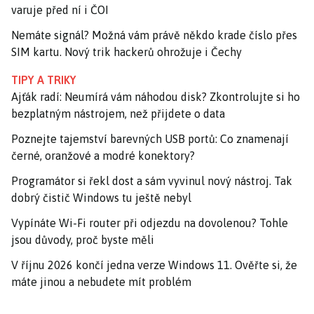
varuje před ní i ČOI
Nemáte signál? Možná vám právě někdo krade číslo přes
SIM kartu. Nový trik hackerů ohrožuje i Čechy
TIPY A TRIKY
Ajťák radí: Neumírá vám náhodou disk? Zkontrolujte si ho
bezplatným nástrojem, než přijdete o data
Poznejte tajemství barevných USB portů: Co znamenají
černé, oranžové a modré konektory?
Programátor si řekl dost a sám vyvinul nový nástroj. Tak
dobrý čistič Windows tu ještě nebyl
Vypínáte Wi-Fi router při odjezdu na dovolenou? Tohle
jsou důvody, proč byste měli
V říjnu 2026 končí jedna verze Windows 11. Ověřte si, že
máte jinou a nebudete mít problém