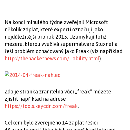
Na konci minulého týdne zveřejnil Microsoft
několik záplat, které experti označují jako
nejdůležitější pro rok 2015. Uzamykají totiž
mezeru, kterou využívá supermalware Stuxnet a
řeší problém označovaný jako Freak (viz například
http://thehackernews.com/…ability.html
).
Zda je stránka zranitelná vůči „freak“ můžete
zjistit například na adrese
https://tools.keycdn.com/freak
.
Celkem bylo zveřejněno 14 záplat řešící
43 zranitelností týkajících se například Internet