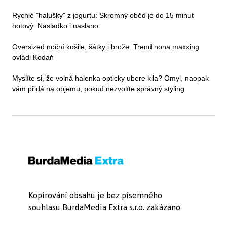
Rychlé "halušky" z jogurtu: Skromný oběd je do 15 minut
hotový. Nasladko i naslano
Oversized noční košile, šátky i brože. Trend nona maxxing
ovládl Kodaň
Myslíte si, že volná halenka opticky ubere kila? Omyl, naopak
vám přidá na objemu, pokud nezvolíte správný styling
Kopírování obsahu je bez písemného
souhlasu BurdaMedia Extra s.r.o. zakázano