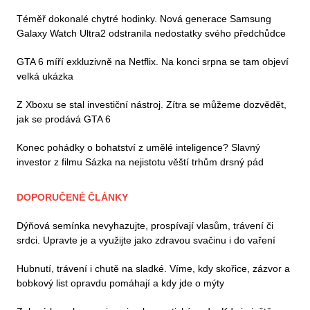
Téměř dokonalé chytré hodinky. Nová generace Samsung
Galaxy Watch Ultra2 odstranila nedostatky svého předchůdce
GTA 6 míří exkluzivně na Netflix. Na konci srpna se tam objeví
velká ukázka
Z Xboxu se stal investiční nástroj. Zítra se můžeme dozvědět,
jak se prodává GTA 6
Konec pohádky o bohatství z umělé inteligence? Slavný
investor z filmu Sázka na nejistotu věští trhům drsný pád
DOPORUČENÉ ČLÁNKY
Dýňová semínka nevyhazujte, prospívají vlasům, trávení či
srdci. Upravte je a využijte jako zdravou svačinu i do vaření
Hubnutí, trávení i chutě na sladké. Víme, kdy skořice, zázvor a
bobkový list opravdu pomáhají a kdy jde o mýty