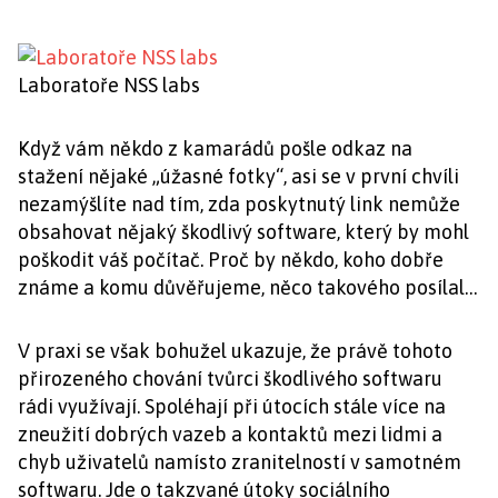
Laboratoře NSS labs
Když vám někdo z kamarádů pošle odkaz na
stažení nějaké „úžasné fotky“, asi se v první chvíli
nezamýšlíte nad tím, zda poskytnutý link nemůže
obsahovat nějaký škodlivý software, který by mohl
poškodit váš počítač. Proč by někdo, koho dobře
známe a komu důvěřujeme, něco takového posílal…
V praxi se však bohužel ukazuje, že právě tohoto
přirozeného chování tvůrci škodlivého softwaru
rádi využívají. Spoléhají při útocích stále více na
zneužití dobrých vazeb a kontaktů mezi lidmi a
chyb uživatelů namísto zranitelností v samotném
softwaru. Jde o takzvané útoky sociálního