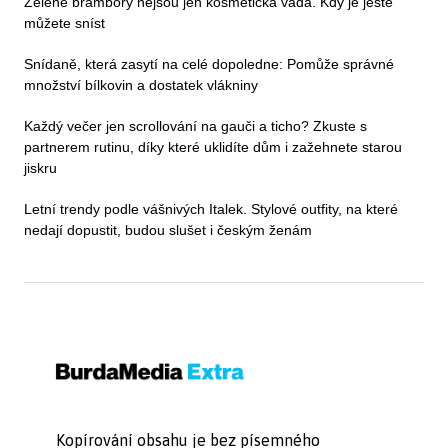
Zelené brambory nejsou jen kosmetická vada. Kdy je ještě
můžete sníst
Snídaně, která zasytí na celé dopoledne: Pomůže správné
množství bílkovin a dostatek vlákniny
Každý večer jen scrollování na gauči a ticho? Zkuste s
partnerem rutinu, díky které uklidíte dům i zažehnete starou
jiskru
Letní trendy podle vášnivých Italek. Stylové outfity, na které
nedají dopustit, budou slušet i českým ženám
Kopírování obsahu je bez písemného