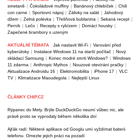
smetaně
|
Čokoládové muffiny
|
Banánový chlebíček
|
Chili
con carne
|
Sportovní nápoj
|
Zálivky na salát
|
Jahodový
džem
|
Zelná polévka
|
Třešňová bublanina
|
Sekaná recept
|
Perník
|
Lečo
|
Recepty s rybízem
|
Domácí housky
|
Zapečené brambory s uzeným
AKTUÁLNÍ TÉMATA
Jak nastavit Wi-Fi
|
Varování před
kyberútoky
|
Instalace Windows 11 na starší počítač
|
Nový
skládací Samsung
|
Konec modré smrti Windows?
|
Windows
11 zdarma
|
Anthropic Mythos
|
Nouzové otevírání pračky
|
Aktualizace Androidu 16
|
Elektromobilita
|
iPhone 17
|
VLC
TV
|
Klimatizace Maoudegola
|
Nejlepší Linux
ČLÁNKY CHIP.CZ
Rýpanec do Mety. Brýle DuckDuckGo neumí vůbec nic, ale
právě proto se vyprodaly během několika dní
Ajťák radí: Některé aplikace od Googlu umí vyždímat baterii
telefonu. Omezte jejich práci na pozadí