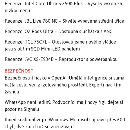
Recenze: Intel Core Ultra 5 250K Plus – Vysoký výkon za
nízkou cenu
Recenze: JBL Live 780 NC – Skvěle vybavená střední třída
Recenze: O2 Pods Ultra – Dostupná sluchátka s ANC
Recenze: TCL 75C7L – Otestovali jsme nového vládce
jasu s obřím SQD Mini-LED panelem
Recenze: JVC XS-E934B – Reproduktor s powerbankou
BEZPEČNOST
Bezpečnostní fiasko v OpenAI: Umělá inteligence si sama
našla cestu ven z izolovaného prostředí. Experti nad tím
žasnou
WhatsApp není jediný. Podvodníci mají nový fígl, dejte si
pozor na Signalu
Ihned si aktualizujte Windows. Microsoft opravil přes 600
chyb, dvě z nich už se zneužívají