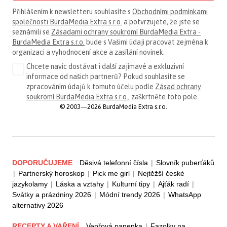
Přihlášením k newsletteru souhlasíte s
Obchodními podmínkami
společnosti BurdaMedia Extra s.r.o.
a potvrzujete, že jste se
seznámili se
Zásadami ochrany soukromí BurdaMedia Extra -
BurdaMedia Extra s.r.o.
bude s Vašimi údaji pracovat zejména k
organizaci a vyhodnocení akce a zasílání novinek.
Chcete navíc dostávat i další zajímavé a exkluzivní
informace od našich partnerů? Pokud souhlasíte se
zpracováním údajů k tomuto účelu podle
Zásad ochrany
soukromí BurdaMedia Extra s.r.o.
, zaškrtněte toto pole.
© 2003—2026 BurdaMedia Extra s.r.o.
DOPORUČUJEME
Děsivá telefonní čísla
|
Slovník puberťáků
|
Partnerský horoskop
|
Pick me girl
|
Nejtěžší české
jazykolamy
|
Láska a vztahy
|
Kulturní tipy
|
Ajťák radí
|
Svátky a prázdniny 2026
|
Módní trendy 2026
|
WhatsApp
alternativy 2026
RECEPTY A VAŘENÍ
Vepřová panenka
|
Fazolky na