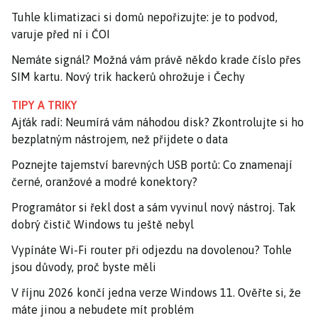
Tuhle klimatizaci si domů nepořizujte: je to podvod,
varuje před ní i ČOI
Nemáte signál? Možná vám právě někdo krade číslo přes
SIM kartu. Nový trik hackerů ohrožuje i Čechy
TIPY A TRIKY
Ajťák radí: Neumírá vám náhodou disk? Zkontrolujte si ho
bezplatným nástrojem, než přijdete o data
Poznejte tajemství barevných USB portů: Co znamenají
černé, oranžové a modré konektory?
Programátor si řekl dost a sám vyvinul nový nástroj. Tak
dobrý čistič Windows tu ještě nebyl
Vypínáte Wi-Fi router při odjezdu na dovolenou? Tohle
jsou důvody, proč byste měli
V říjnu 2026 končí jedna verze Windows 11. Ověřte si, že
máte jinou a nebudete mít problém