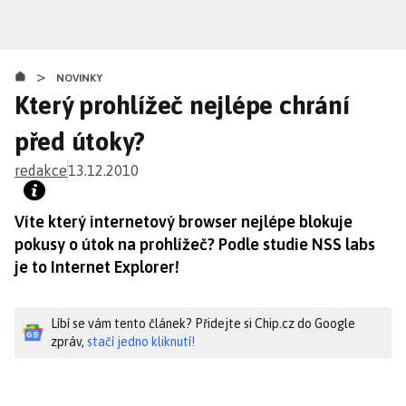
Přejít
k
hlavnímu
>
obsahu
NOVINKY
Který prohlížeč nejlépe chrání
před útoky?
redakce
13.12.2010
Víte který internetový browser nejlépe blokuje
pokusy o útok na prohlížeč? Podle studie NSS labs
je to Internet Explorer!
Líbí se vám tento článek? Přidejte si Chip.cz do Google
zpráv,
stačí jedno kliknutí!