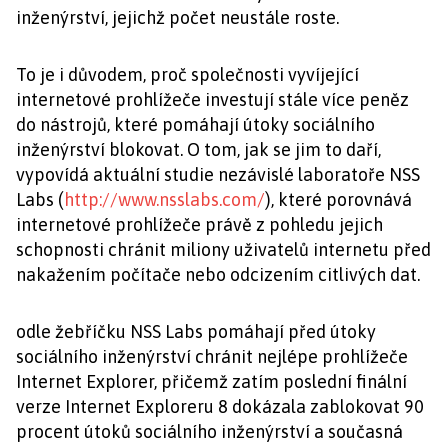
inženýrství, jejichž počet neustále roste.
To je i důvodem, proč společnosti vyvíjející
internetové prohlížeče investují stále více peněz
do nástrojů, které pomáhají útoky sociálního
inženýrství blokovat. O tom, jak se jim to daří,
vypovídá aktuální studie nezávislé laboratoře NSS
Labs (
http://www.nsslabs.com/
), které porovnává
internetové prohlížeče právě z pohledu jejich
schopnosti chránit miliony uživatelů internetu před
nakažením počítače nebo odcizením citlivých dat.
odle žebříčku NSS Labs pomáhají před útoky
sociálního inženýrství chránit nejlépe prohlížeče
Internet Explorer, přičemž zatím poslední finální
verze Internet Exploreru 8 dokázala zablokovat 90
procent útoků sociálního inženýrství a současná