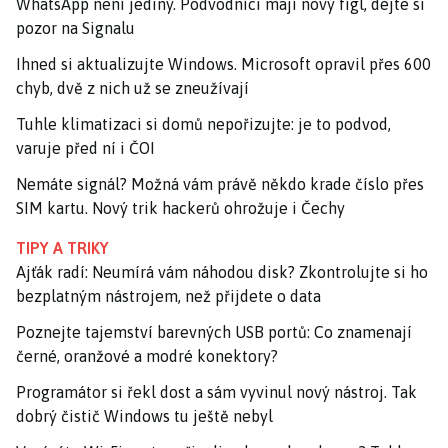
WhatsApp není jediný. Podvodníci mají nový fígl, dejte si
pozor na Signalu
Ihned si aktualizujte Windows. Microsoft opravil přes 600
chyb, dvě z nich už se zneužívají
Tuhle klimatizaci si domů nepořizujte: je to podvod,
varuje před ní i ČOI
Nemáte signál? Možná vám právě někdo krade číslo přes
SIM kartu. Nový trik hackerů ohrožuje i Čechy
TIPY A TRIKY
Ajťák radí: Neumírá vám náhodou disk? Zkontrolujte si ho
bezplatným nástrojem, než přijdete o data
Poznejte tajemství barevných USB portů: Co znamenají
černé, oranžové a modré konektory?
Programátor si řekl dost a sám vyvinul nový nástroj. Tak
dobrý čistič Windows tu ještě nebyl