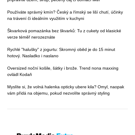
Používáte správný kmín? Český a římský se liší chutí, účinky
na trávení či ideálním využitím v kuchyni
Škvarková pomazánka bez škvarků: Tu z cukety od klasické
verze téměř nerozeznáte
Rychlé "halušky" z jogurtu: Skromný oběd je do 15 minut
hotový. Nasladko i naslano
Oversized noční košile, šátky i brože. Trend nona maxxing
ovládl Kodaň
Myslíte si, že volná halenka opticky ubere kila? Omyl, naopak
vám přidá na objemu, pokud nezvolíte správný styling