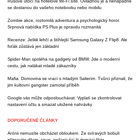
Rusové útočí na hotelové Wi-Fi sítě. Ovládnou je a nenápadně
se dostanou do vašeho notebooku nebo mobilu
Zombie akce, roztomilá adventura a psychologický horor.
Srpnová nabídka PS Plus je opravdu rozmanitá
Recenze: Ještě lehčí a štíhlejší Samsung Galaxy Z Flip8. Ale
foťák zůstává jen základní
Spider-Man spoléhá na gadgety od BMW. Jde o moderní
cestu, jak nalákat mladé zákazníky
Mafia: Domovina se vrací s mladým Salierim. Tvůrci přiznali, že
jim kultovní gangster zamotal příběh
Google vás může odposlouchávat. Vyplatí se zkontrolovat
nastavení účtu a smazat uložené nahrávky
DOPORUČENÉ ČLÁNKY
Arónii nemusíte obcházet obloukem. Ze svíravých bobulí
připravíte džem, sirup, pečený čaj či domácí likér