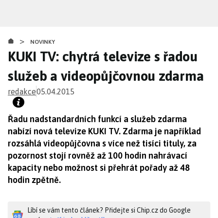
Přejít
k
hlavnímu
>
obsahu
NOVINKY
KUKI TV: chytrá televize s řadou
služeb a videopůjčovnou zdarma
redakce
05.04.2015
Řadu nadstandardních funkcí a služeb zdarma
nabízí nová televize KUKI TV. Zdarma je například
rozsáhlá videopůjčovna s více než tisíci tituly, za
pozornost stojí rovněž až 100 hodin nahrávací
kapacity nebo možnost si přehrát pořady až 48
hodin zpětně.
Líbí se vám tento článek? Přidejte si Chip.cz do Google