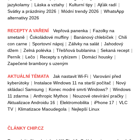
jazykolamy
|
Láska a vztahy
|
Kulturní tipy
|
Ajťák radí
|
Svátky a prázdniny 2026
|
Módní trendy 2026
|
WhatsApp
alternativy 2026
RECEPTY A VAŘENÍ
Vepřová panenka
|
Fazolky na
smetaně
|
Čokoládové muffiny
|
Banánový chlebíček
|
Chili
con carne
|
Sportovní nápoj
|
Zálivky na salát
|
Jahodový
džem
|
Zelná polévka
|
Třešňová bublanina
|
Sekaná recept
|
Perník
|
Lečo
|
Recepty s rybízem
|
Domácí housky
|
Zapečené brambory s uzeným
AKTUÁLNÍ TÉMATA
Jak nastavit Wi-Fi
|
Varování před
kyberútoky
|
Instalace Windows 11 na starší počítač
|
Nový
skládací Samsung
|
Konec modré smrti Windows?
|
Windows
11 zdarma
|
Anthropic Mythos
|
Nouzové otevírání pračky
|
Aktualizace Androidu 16
|
Elektromobilita
|
iPhone 17
|
VLC
TV
|
Klimatizace Maoudegola
|
Nejlepší Linux
ČLÁNKY CHIP.CZ