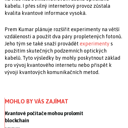
kabelu. I přes silný internetový provoz zůstala
kvalita kvantové informace vysoká.
Prem Kumar plánuje rozšířit experimenty na větší
vzdálenosti a použít dva páry propletených fotonů.
Jeho tým se také snaží provádět
experimenty
s
použitím skutečných podzemních optických
kabelů. Tyto výsledky by mohly poskytnout základ
pro vývoj kvantového internetu nebo přispět k
vývoji kvantových komunikačních metod.
MOHLO BY VÁS ZAJÍMAT
Kvantové počítače mohou prolomit blockchain
Kvantové počítače mohou prolomit
blockchain