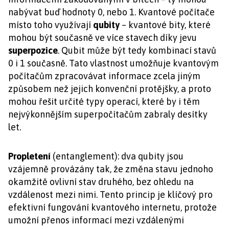
nabývat buď hodnoty 0, nebo 1. Kvantové počítače
místo toho využívají
qubity
– kvantové bity, které
mohou být současně ve více stavech díky jevu
superpozice
. Qubit může být tedy kombinací stavů
0 i 1 současně. Tato vlastnost umožňuje kvantovým
počítačům zpracovávat informace zcela jiným
způsobem než jejich konvenční protějšky, a proto
mohou řešit určité typy operací, které by i těm
nejvýkonnějším superpočítačům zabraly desítky
let.
Propletení
(entanglement): dva qubity jsou
vzájemně provázány tak, že změna stavu jednoho
okamžitě ovlivní stav druhého, bez ohledu na
vzdálenost mezi nimi. Tento princip je klíčový pro
efektivní fungování kvantového internetu, protože
umožní přenos informací mezi vzdálenými