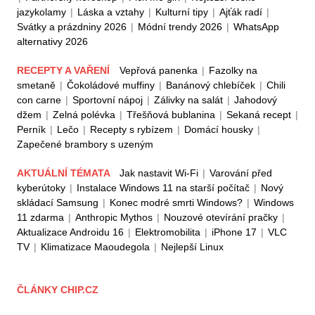
jazykolamy
|
Láska a vztahy
|
Kulturní tipy
|
Ajťák radí
|
Svátky a prázdniny 2026
|
Módní trendy 2026
|
WhatsApp
alternativy 2026
RECEPTY A VAŘENÍ
Vepřová panenka
|
Fazolky na
smetaně
|
Čokoládové muffiny
|
Banánový chlebíček
|
Chili
con carne
|
Sportovní nápoj
|
Zálivky na salát
|
Jahodový
džem
|
Zelná polévka
|
Třešňová bublanina
|
Sekaná recept
|
Perník
|
Lečo
|
Recepty s rybízem
|
Domácí housky
|
Zapečené brambory s uzeným
AKTUÁLNÍ TÉMATA
Jak nastavit Wi-Fi
|
Varování před
kyberútoky
|
Instalace Windows 11 na starší počítač
|
Nový
skládací Samsung
|
Konec modré smrti Windows?
|
Windows
11 zdarma
|
Anthropic Mythos
|
Nouzové otevírání pračky
|
Aktualizace Androidu 16
|
Elektromobilita
|
iPhone 17
|
VLC
TV
|
Klimatizace Maoudegola
|
Nejlepší Linux
ČLÁNKY CHIP.CZ