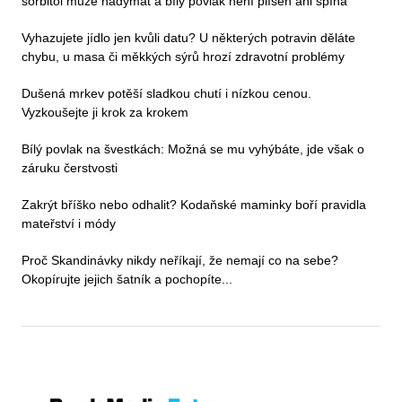
sorbitol může nadýmat a bílý povlak není plíseň ani špína
Vyhazujete jídlo jen kvůli datu? U některých potravin děláte
chybu, u masa či měkkých sýrů hrozí zdravotní problémy
Dušená mrkev potěší sladkou chutí i nízkou cenou.
Vyzkoušejte ji krok za krokem
Bílý povlak na švestkách: Možná se mu vyhýbáte, jde však o
záruku čerstvosti
Zakrýt bříško nebo odhalit? Kodaňské maminky boří pravidla
mateřství i módy
Proč Skandinávky nikdy neříkají, že nemají co na sebe?
Okopírujte jejich šatník a pochopíte...