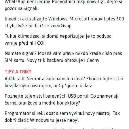
WhatsApp není jediný. Podvodníci mají nový fígl, dejte si
pozor na Signalu
Ihned si aktualizujte Windows. Microsoft opravil přes 600
chyb, dvě z nich už se zneužívají
Tuhle klimatizaci si domů nepořizujte: je to podvod,
varuje před ní i ČOI
Nemáte signál? Možná vám právě někdo krade číslo přes
SIM kartu. Nový trik hackerů ohrožuje i Čechy
TIPY A TRIKY
Ajťák radí: Neumírá vám náhodou disk? Zkontrolujte si ho
bezplatným nástrojem, než přijdete o data
Poznejte tajemství barevných USB portů: Co znamenají
černé, oranžové a modré konektory?
Programátor si řekl dost a sám vyvinul nový nástroj. Tak
dobrý čistič Windows tu ještě nebyl