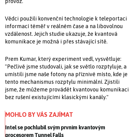
provoz.
Vědci použili konvenční technologie k teleportaci
informací téměř v reálném čase a na libovolnou
vzdálenost. Jejich studie ukazuje, že kvantová
komunikace je možná i přes stávající sítě.
Prem Kumar, který experiment vedl, vysvětluje:
"Pečlivě jsme studovali, jak se světlo rozptyluje, a
umístili jsme naše fotony na příznivé místo, kde je
tento mechanismus rozptylu minimální. Zjistili
jsme, že můžeme provádět kvantovou komunikaci
bez rušení existujícími klasickými kanály."
MOHLO BY VÁS ZAJÍMAT
Intel se pochlubil svým prvním kvantovým procesore
Intel se pochlubil svým prvním kvantovým
procesorem Tunnel Falls