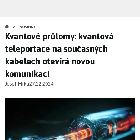
Přejít
k
hlavnímu
>
obsahu
NOVINKY
Kvantové průlomy: kvantová
teleportace na současných
kabelech otevírá novou
komunikaci
Josef Mika
27.12.2024