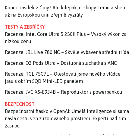
Konec zásilek z Číny? Ale kdepak, e-shopy Temu a Shein
už na Evropskou unii zřejmě vyzrály
TESTY A ŽEBŘÍČKY
Recenze: Intel Core Ultra 5 250K Plus – Vysoký výkon za
nízkou cenu
Recenze: JBL Live 780 NC – Skvěle vybavená střední třída
Recenze: O2 Pods Ultra – Dostupná sluchátka s ANC
Recenze: TCL 75C7L – Otestovali jsme nového vládce
jasu s obřím SQD Mini-LED panelem
Recenze: JVC XS-E934B – Reproduktor s powerbankou
BEZPEČNOST
Bezpečnostní fiasko v OpenAI: Umělá inteligence si sama
našla cestu ven z izolovaného prostředí. Experti nad tím
žasnou