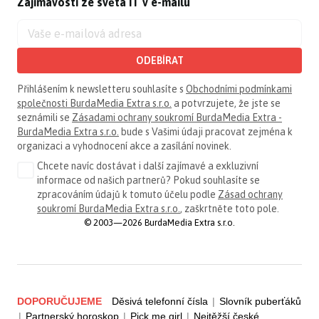
Zajímavosti ze světa IT v e-mailu
ODEBÍRAT
Přihlášením k newsletteru souhlasíte s
Obchodními podmínkami
společnosti BurdaMedia Extra s.r.o.
a potvrzujete, že jste se
seznámili se
Zásadami ochrany soukromí BurdaMedia Extra -
BurdaMedia Extra s.r.o.
bude s Vašimi údaji pracovat zejména k
organizaci a vyhodnocení akce a zasílání novinek.
Chcete navíc dostávat i další zajímavé a exkluzivní
informace od našich partnerů? Pokud souhlasíte se
zpracováním údajů k tomuto účelu podle
Zásad ochrany
soukromí BurdaMedia Extra s.r.o.
, zaškrtněte toto pole.
© 2003—2026 BurdaMedia Extra s.r.o.
DOPORUČUJEME
Děsivá telefonní čísla
|
Slovník puberťáků
|
Partnerský horoskop
|
Pick me girl
|
Nejtěžší české