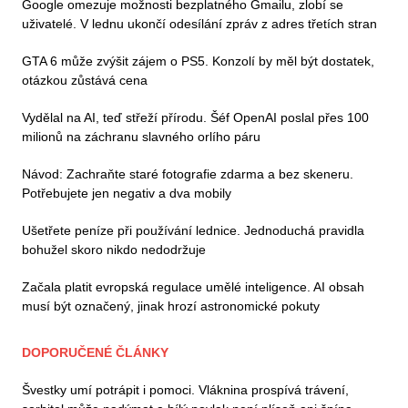
Google omezuje možnosti bezplatného Gmailu, zlobí se
uživatelé. V lednu ukončí odesílání zpráv z adres třetích stran
GTA 6 může zvýšit zájem o PS5. Konzolí by měl být dostatek,
otázkou zůstává cena
Vydělal na AI, teď střeží přírodu. Šéf OpenAI poslal přes 100
milionů na záchranu slavného orlího páru
Návod: Zachraňte staré fotografie zdarma a bez skeneru.
Potřebujete jen negativ a dva mobily
Ušetřete peníze při používání lednice. Jednoduchá pravidla
bohužel skoro nikdo nedodržuje
Začala platit evropská regulace umělé inteligence. AI obsah
musí být označený, jinak hrozí astronomické pokuty
DOPORUČENÉ ČLÁNKY
Švestky umí potrápit i pomoci. Vláknina prospívá trávení,