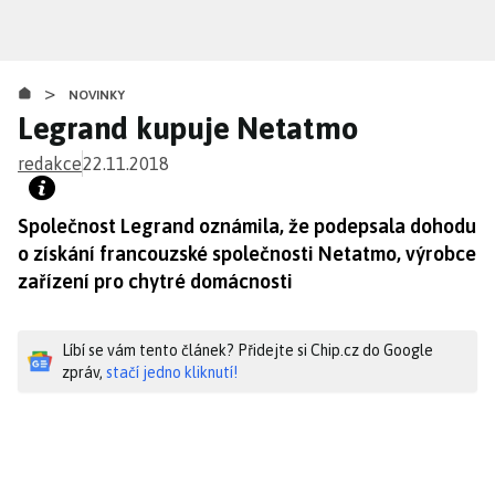
Přejít
k
hlavnímu
>
obsahu
NOVINKY
Legrand kupuje Netatmo
redakce
22.11.2018
Společnost Legrand oznámila, že podepsala dohodu
o získání francouzské společnosti Netatmo, výrobce
zařízení pro chytré domácnosti
Líbí se vám tento článek? Přidejte si Chip.cz do Google
zpráv,
stačí jedno kliknutí!