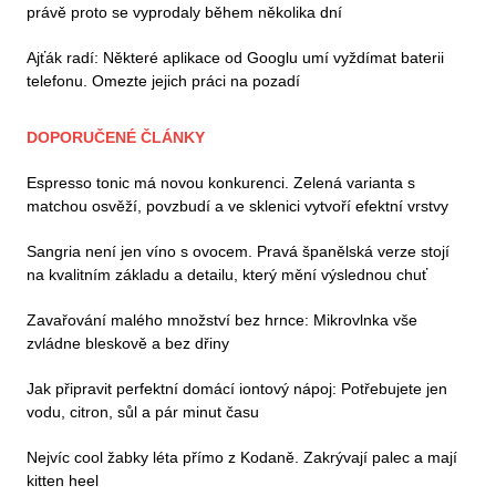
právě proto se vyprodaly během několika dní
Ajťák radí: Některé aplikace od Googlu umí vyždímat baterii
telefonu. Omezte jejich práci na pozadí
DOPORUČENÉ ČLÁNKY
Espresso tonic má novou konkurenci. Zelená varianta s
matchou osvěží, povzbudí a ve sklenici vytvoří efektní vrstvy
Sangria není jen víno s ovocem. Pravá španělská verze stojí
na kvalitním základu a detailu, který mění výslednou chuť
Zavařování malého množství bez hrnce: Mikrovlnka vše
zvládne bleskově a bez dřiny
Jak připravit perfektní domácí iontový nápoj: Potřebujete jen
vodu, citron, sůl a pár minut času
Nejvíc cool žabky léta přímo z Kodaně. Zakrývají palec a mají
kitten heel