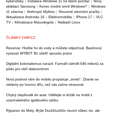
kyberútoky
|
Instalace Windows 11 na starší počítač
|
Nový
skládací Samsung
|
Konec modré smrti Windows?
|
Windows
11 zdarma
|
Anthropic Mythos
|
Nouzové otevírání pračky
|
Aktualizace Androidu 16
|
Elektromobilita
|
iPhone 17
|
VLC
TV
|
Klimatizace Maoudegola
|
Nejlepší Linux
ČLÁNKY CHIP.CZ
Recenze: Hodíte ho do vody a můžete odpočívat. Bazénový
vysavač WYBOT B1 ušetří spoustu práce
Digitální kolonialismus narazil. Farmáři odmítli 546 milionů za
půdu pro obří datacentrum
Nový podvod vám do mobilu propašuje „smetí“. Zbavte se
reklamy po hovoru dřív, než vás začne otravovat
Chytrý zlepšovák do auta: Udělejte si držák na mobil z
uzavíratelného igelitového sáčku
Rýpanec do Mety. Brýle DuckDuckGo neumí vůbec nic, ale