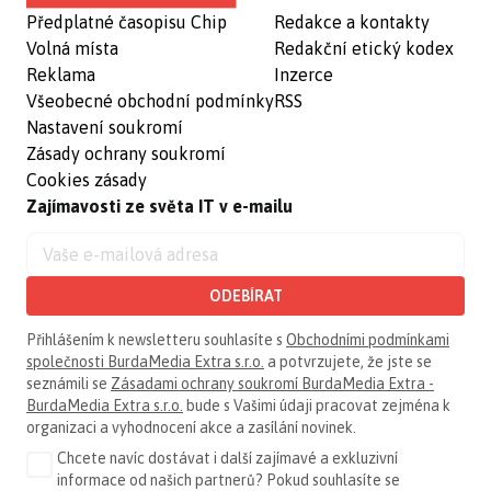
Předplatné časopisu Chip
Redakce a kontakty
Volná místa
Redakční etický kodex
Reklama
Inzerce
Všeobecné obchodní podmínky
RSS
Nastavení soukromí
Zásady ochrany soukromí
Cookies zásady
Zajímavosti ze světa IT v e-mailu
ODEBÍRAT
Přihlášením k newsletteru souhlasíte s
Obchodními podmínkami
společnosti BurdaMedia Extra s.r.o.
a potvrzujete, že jste se
seznámili se
Zásadami ochrany soukromí BurdaMedia Extra -
BurdaMedia Extra s.r.o.
bude s Vašimi údaji pracovat zejména k
organizaci a vyhodnocení akce a zasílání novinek.
Chcete navíc dostávat i další zajímavé a exkluzivní
informace od našich partnerů? Pokud souhlasíte se