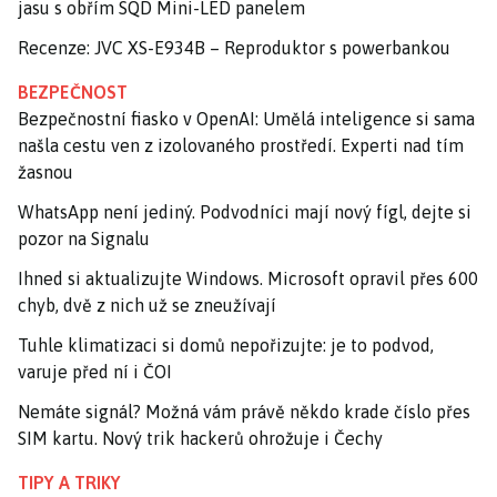
jasu s obřím SQD Mini-LED panelem
Recenze: JVC XS-E934B – Reproduktor s powerbankou
BEZPEČNOST
Bezpečnostní fiasko v OpenAI: Umělá inteligence si sama
našla cestu ven z izolovaného prostředí. Experti nad tím
žasnou
WhatsApp není jediný. Podvodníci mají nový fígl, dejte si
pozor na Signalu
Ihned si aktualizujte Windows. Microsoft opravil přes 600
chyb, dvě z nich už se zneužívají
Tuhle klimatizaci si domů nepořizujte: je to podvod,
varuje před ní i ČOI
Nemáte signál? Možná vám právě někdo krade číslo přes
SIM kartu. Nový trik hackerů ohrožuje i Čechy
TIPY A TRIKY