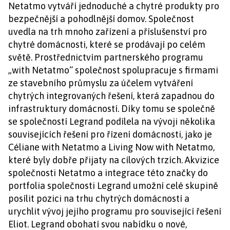
Netatmo vytváří jednoduché a chytré produkty pro
bezpečnější a pohodlnější domov. Společnost
uvedla na trh mnoho zařízení a příslušenství pro
chytré domácnosti, které se prodávají po celém
světě. Prostřednictvím partnerského programu
„with Netatmo“ společnost spolupracuje s firmami
ze stavebního průmyslu za účelem vytváření
chytrých integrovaných řešení, která zapadnou do
infrastruktury domácností. Díky tomu se společně
se společností Legrand podílela na vývoji několika
souvisejících řešení pro řízení domácnosti, jako je
Céliane with Netatmo a Living Now with Netatmo,
které byly dobře přijaty na cílových trzích. Akvizice
společnosti Netatmo a integrace této značky do
portfolia společnosti Legrand umožní celé skupině
posílit pozici na trhu chytrých domácností a
urychlit vývoj jejího programu pro související řešení
Eliot. L
egrand obohatí svou nabídku o nové,