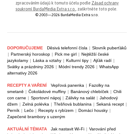
zpracováním údajů k tomuto účelu podle
Zásad ochrany
soukromí BurdaMedia Extra s.r.o.
, zaškrtněte toto pole.
© 2003—2026 BurdaMedia Extra s.r.o.
DOPORUČUJEME
Děsivá telefonní čísla
|
Slovník puberťáků
|
Partnerský horoskop
|
Pick me girl
|
Nejtěžší české
jazykolamy
|
Láska a vztahy
|
Kulturní tipy
|
Ajťák radí
|
Svátky a prázdniny 2026
|
Módní trendy 2026
|
WhatsApp
alternativy 2026
RECEPTY A VAŘENÍ
Vepřová panenka
|
Fazolky na
smetaně
|
Čokoládové muffiny
|
Banánový chlebíček
|
Chili
con carne
|
Sportovní nápoj
|
Zálivky na salát
|
Jahodový
džem
|
Zelná polévka
|
Třešňová bublanina
|
Sekaná recept
|
Perník
|
Lečo
|
Recepty s rybízem
|
Domácí housky
|
Zapečené brambory s uzeným
AKTUÁLNÍ TÉMATA
Jak nastavit Wi-Fi
|
Varování před