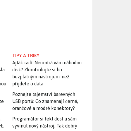
TIPY A TRIKY
:
Ajťák radí: Neumírá vám náhodou
šla
disk? Zkontrolujte si ho
bezplatným nástrojem, než
snou
přijdete o data
Poznejte tajemství barevných
te
USB portů: Co znamenají černé,
oranžové a modré konektory?
.
Programátor si řekl dost a sám
yb,
vyvinul nový nástroj. Tak dobrý