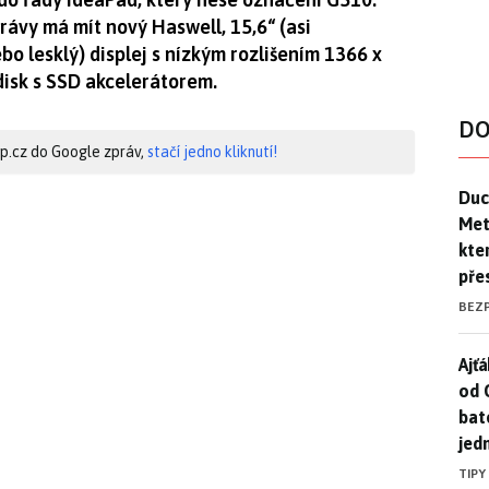
rávy má mít nový Haswell, 15,6“ (asi
o lesklý) displej s nízkým rozlišením 1366 x
isk s SSD akcelerátorem.
DO
hip.cz do Google zpráv,
stačí jedno kliknutí!
Duck
Duc
Mety
kte
pře
BEZ
Ajť
Ajťá
od 
bat
jed
TIPY