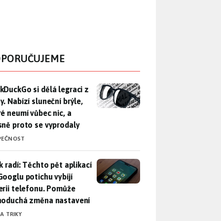
PORUČUJEME
DuckGo si dělá legraci z Mety. Nabízí sluneční brýle, které n
kDuckGo si dělá legraci z
. Nabízí sluneční brýle,
ré neumí vůbec nic, a
sně proto se vyprodaly
PEČNOST
ák radí: Těchto pět aplikací od Googlu potichu vybíjí baterii
k radí: Těchto pět aplikací
Googlu potichu vybíjí
erii telefonu. Pomůže
noduchá změna nastavení
 A TRIKY