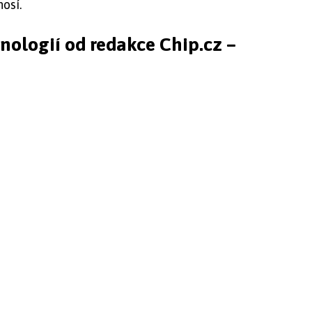
osí.
hnologií od redakce Chip.cz –