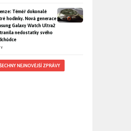
enze: Téměř dokonalé chytré hodinky. Nová generace Samsung
enze: Téměř dokonalé
tré hodinky. Nová generace
sung Galaxy Watch Ultra2
tranila nedostatky svého
dchůdce
TY
ŠECHNY NEJNOVĚJŠÍ ZPRÁVY