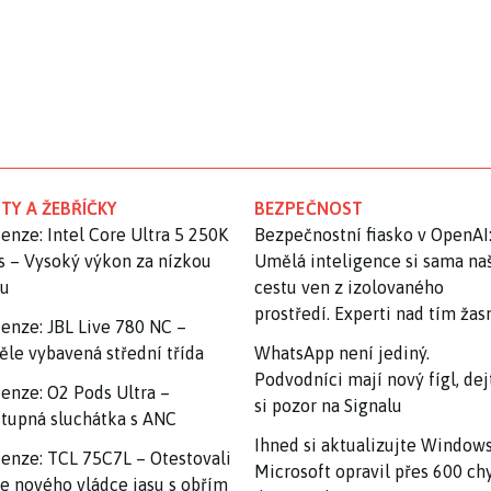
TY A ŽEBŘÍČKY
BEZPEČNOST
enze: Intel Core Ultra 5 250K
Bezpečnostní fiasko v OpenAI
s – Vysoký výkon za nízkou
Umělá inteligence si sama na
nu
cestu ven z izolovaného
prostředí. Experti nad tím ža
enze: JBL Live 780 NC –
ěle vybavená střední třída
WhatsApp není jediný.
Podvodníci mají nový fígl, dej
enze: O2 Pods Ultra –
si pozor na Signalu
tupná sluchátka s ANC
Ihned si aktualizujte Windows
enze: TCL 75C7L – Otestovali
Microsoft opravil přes 600 ch
e nového vládce jasu s obřím