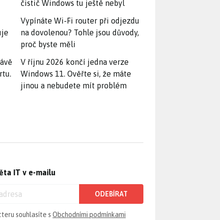
čistič Windows tu ještě nebyl
Vypínáte Wi-Fi router při odjezdu
uje
na dovolenou? Tohle jsou důvody,
proč byste měli
rávě
V říjnu 2026 končí jedna verze
rtu.
Windows 11. Ověřte si, že máte
jinou a nebudete mít problém
ěta IT v e-mailu
ODEBÍRAT
tteru souhlasíte s
Obchodními podmínkami