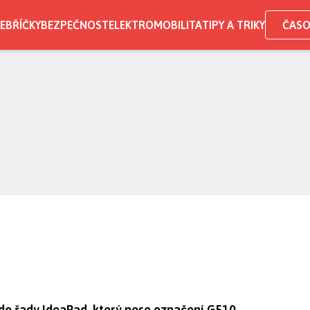
EBŘÍČKY
BEZPEČNOST
ELEKTROMOBILITA
TIPY A TRIKY
ČASO
 do řady IdeaPad, který nese označení G510.