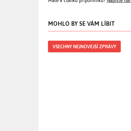
Máte k článku připomínku?
Napište ná
MOHLO BY SE VÁM LÍBIT
VŠECHNY NEJNOVĚJŠÍ ZPRÁVY