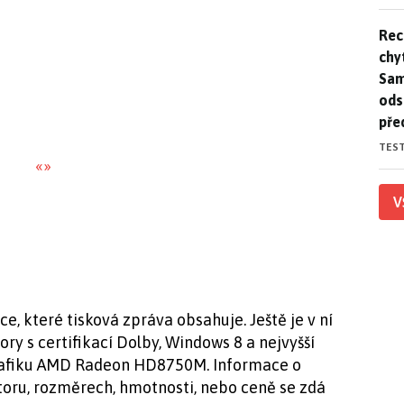
Rec
Rec
chy
Sam
ods
pře
TES
«
»
V
e, které tisková zpráva obsahuje. Ještě je v ní
y s certifikací Dolby, Windows 8 a nejvyšší
afiku AMD Radeon HD8750M. Informace o
oru, rozměrech, hmotnosti, nebo ceně se zdá