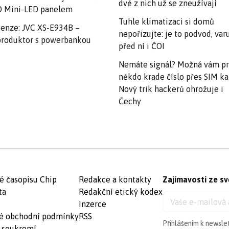
dvě z nich už se zneužívají
 Mini-LED panelem
Tuhle klimatizaci si domů
enze: JVC XS-E934B –
nepořizujte: je to podvod, var
roduktor s powerbankou
před ní i ČOI
Nemáte signál? Možná vám p
někdo krade číslo přes SIM ka
Nový trik hackerů ohrožuje i
Čechy
é časopisu Chip
Redakce a kontakty
Zajímavosti ze sv
ta
Redakční etický kodex
Inzerce
é obchodní podmínky
RSS
Přihlášením k newsle
 soukromí