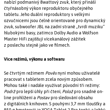
nabízí podmanivý 8wattový zvuk, který přináší
čtyřnásobný výkon reproduktoru obyčejného
tabletu. Jeho duální reproduktory s velkými
ozvučnicemi jsou čelně orientované pro dynamický
zvuk, subwoofer JBL na zadní straně „tvrdí muziku“
hlubokými basy, zatímco Dolby Audio a Wolfson
Master HiFi zajišťují vícekanálový zážitek
z poslechu stejně jako ve filmech.
Více režimů, výkonu a softwaru
Se čtvrtým režimem
Pověs
nyní mohou uživatelé
pracovat s tabletem zcela novým způsobem.
Mohou také i nadále využívat původní tři režimy:
Podrž
pro lepší úhly při čtení,
Polož
pro snadné on-
line prohlížení a
Postav
pro sledování obsahu
z digitálních knihoven. S pouhými 3,7 mm tloušťky a
950 g hmotnosti je YOGA Tablet 2 Pro tenký a lehký,