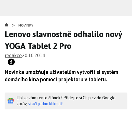
Přejít
k
hlavnímu
>
obsahu
NOVINKY
Lenovo slavnostně odhalilo nový
YOGA Tablet 2 Pro
redakce
20.10.2014
Novinka umožňuje uživatelům vytvořit si systém
domácího kina pomocí projektoru v tabletu.
Líbí se vám tento článek? Přidejte si Chip.cz do Google
zpráv,
stačí jedno kliknutí!