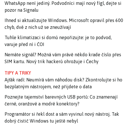
WhatsApp není jediný. Podvodníci mají nový fígl, dejte si
pozor na Signalu
Ihned si aktualizujte Windows. Microsoft opravil přes 600
chyb, dvě z nich už se zneužívají
Tuhle klimatizaci si domů nepořizujte: je to podvod,
varuje před ní i ČOI
Nemáte signál? Možná vám právě někdo krade číslo přes
SIM kartu. Nový trik hackerů ohrožuje i Čechy
TIPY A TRIKY
Ajťák radí: Neumírá vám náhodou disk? Zkontrolujte si ho
bezplatným nástrojem, než přijdete o data
Poznejte tajemství barevných USB portů: Co znamenají
černé, oranžové a modré konektory?
Programátor si řekl dost a sám vyvinul nový nástroj. Tak
dobrý čistič Windows tu ještě nebyl