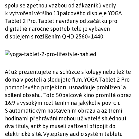
spolu se zpětnou vazbou od zákazníků vedly
k vytvoření většího 13palcového displeje YOGA
Tablet 2 Pro. Tablet navržený od začátku pro
digitálně náročné spotřebitele je vybaven
displejem s rozlišením QHD 2560×1440.
Ať už prezentujete na schůzce s kolegy nebo ležíte
doma v posteli a sledujete film, YOGA Tablet 2 Pro
pomocí svého projektoru usnadňuje prohlížení a
sdílení obsahu. Toto 50palcové kino promítá obraz
16:9 s vysokým rozlišením na jakýkoliv povrch.
S automatickým nastavením obrazu a až třemi
hodinami přehrávání mohou uživatelé shlédnout
dva tituly, aniž by museli zařízení připojit do
elektrické sítě. Vylepšený audio systém tabletu