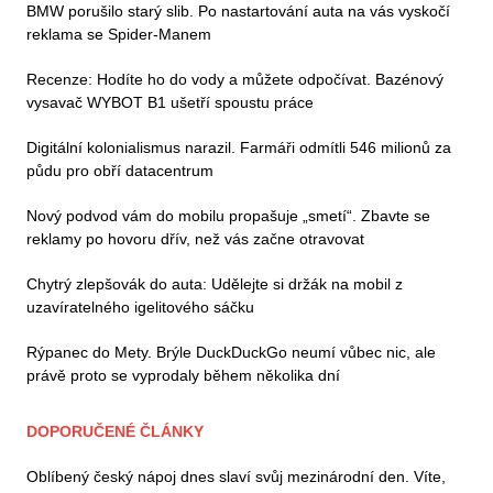
BMW porušilo starý slib. Po nastartování auta na vás vyskočí
reklama se Spider-Manem
Recenze: Hodíte ho do vody a můžete odpočívat. Bazénový
vysavač WYBOT B1 ušetří spoustu práce
Digitální kolonialismus narazil. Farmáři odmítli 546 milionů za
půdu pro obří datacentrum
Nový podvod vám do mobilu propašuje „smetí“. Zbavte se
reklamy po hovoru dřív, než vás začne otravovat
Chytrý zlepšovák do auta: Udělejte si držák na mobil z
uzavíratelného igelitového sáčku
Rýpanec do Mety. Brýle DuckDuckGo neumí vůbec nic, ale
právě proto se vyprodaly během několika dní
DOPORUČENÉ ČLÁNKY
Oblíbený český nápoj dnes slaví svůj mezinárodní den. Víte,