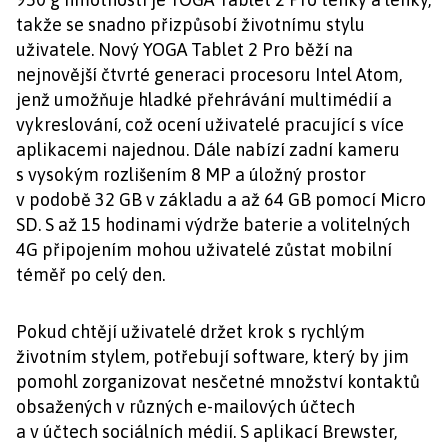
takže se snadno přizpůsobí životnímu stylu
uživatele. Nový YOGA Tablet 2 Pro běží na
nejnovější čtvrté generaci procesoru Intel Atom,
jenž umožňuje hladké přehrávání multimédií a
vykreslování, což ocení uživatelé pracující s více
aplikacemi najednou. Dále nabízí zadní kameru
s vysokým rozlišením 8 MP a úložný prostor
v podobě 32 GB v základu a až 64 GB pomocí Micro
SD. S až 15 hodinami výdrže baterie a volitelných
4G připojením mohou uživatelé zůstat mobilní
téměř po celý den.
Pokud chtějí uživatelé držet krok s rychlým
životním stylem, potřebují software, který by jim
pomohl zorganizovat nesčetné množství kontaktů
obsažených v různých e-mailových účtech
a v účtech sociálních médií. S aplikací Brewster,