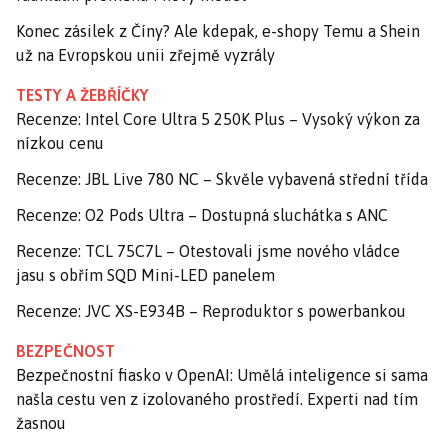
Konec zásilek z Číny? Ale kdepak, e-shopy Temu a Shein
už na Evropskou unii zřejmě vyzrály
TESTY A ŽEBŘÍČKY
Recenze: Intel Core Ultra 5 250K Plus – Vysoký výkon za
nízkou cenu
Recenze: JBL Live 780 NC – Skvěle vybavená střední třída
Recenze: O2 Pods Ultra – Dostupná sluchátka s ANC
Recenze: TCL 75C7L – Otestovali jsme nového vládce
jasu s obřím SQD Mini-LED panelem
Recenze: JVC XS-E934B – Reproduktor s powerbankou
BEZPEČNOST
Bezpečnostní fiasko v OpenAI: Umělá inteligence si sama
našla cestu ven z izolovaného prostředí. Experti nad tím
žasnou