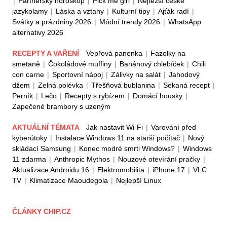
|
Partnerský horoskop
|
Pick me girl
|
Nejtěžší české
jazykolamy
|
Láska a vztahy
|
Kulturní tipy
|
Ajťák radí
|
Svátky a prázdniny 2026
|
Módní trendy 2026
|
WhatsApp
alternativy 2026
RECEPTY A VAŘENÍ
Vepřová panenka
|
Fazolky na
smetaně
|
Čokoládové muffiny
|
Banánový chlebíček
|
Chili
con carne
|
Sportovní nápoj
|
Zálivky na salát
|
Jahodový
džem
|
Zelná polévka
|
Třešňová bublanina
|
Sekaná recept
|
Perník
|
Lečo
|
Recepty s rybízem
|
Domácí housky
|
Zapečené brambory s uzeným
AKTUÁLNÍ TÉMATA
Jak nastavit Wi-Fi
|
Varování před
kyberútoky
|
Instalace Windows 11 na starší počítač
|
Nový
skládací Samsung
|
Konec modré smrti Windows?
|
Windows
11 zdarma
|
Anthropic Mythos
|
Nouzové otevírání pračky
|
Aktualizace Androidu 16
|
Elektromobilita
|
iPhone 17
|
VLC
TV
|
Klimatizace Maoudegola
|
Nejlepší Linux
ČLÁNKY CHIP.CZ