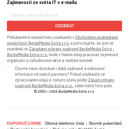
Zajímavosti ze světa IT v e-mailu
ODEBÍRAT
Přihlášením k newsletteru souhlasíte s
Obchodními podmínkami
společnosti BurdaMedia Extra s.r.o.
a potvrzujete, že jste se
seznámili se
Zásadami ochrany soukromí BurdaMedia Extra -
BurdaMedia Extra s.r.o.
bude s Vašimi údaji pracovat zejména k
organizaci a vyhodnocení akce a zasílání novinek.
Chcete navíc dostávat i další zajímavé a exkluzivní
informace od našich partnerů? Pokud souhlasíte se
zpracováním údajů k tomuto účelu podle
Zásad ochrany
soukromí BurdaMedia Extra s.r.o.
, zaškrtněte toto pole.
© 2003—2026 BurdaMedia Extra s.r.o.
DOPORUČUJEME
Děsivá telefonní čísla
|
Slovník puberťáků