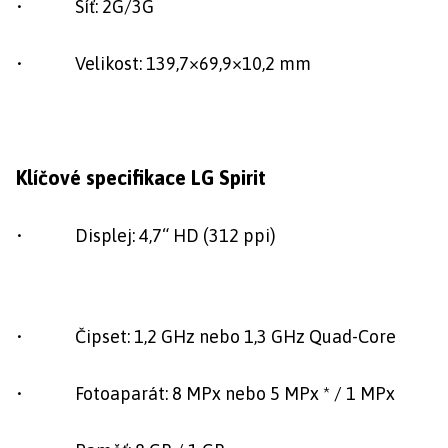
• Síť: 2G/3G
• Velikost: 139,7×69,9×10,2 mm
Klíčové specifikace LG Spirit
• Displej: 4,7“ HD (312 ppi)
• Čipset: 1,2 GHz nebo 1,3 GHz Quad-Core
• Fotoaparát: 8 MPx nebo 5 MPx * / 1 MPx