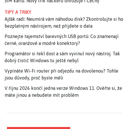
SIM kartu. Nový trik hackerů ohrožuje i Čechy
TIPY A TRIKY
Ajťák radí: Neumírá vám náhodou disk? Zkontrolujte si ho
bezplatným nástrojem, než přijdete o data
Poznejte tajemství barevných USB portů: Co znamenají
černé, oranžové a modré konektory?
Programátor si řekl dost a sám vyvinul nový nástroj. Tak
dobrý čistič Windows tu ještě nebyl
Vypínáte Wi-Fi router při odjezdu na dovolenou? Tohle
jsou důvody, proč byste měli
V říjnu 2026 končí jedna verze Windows 11. Ověřte si, že
máte jinou a nebudete mít problém