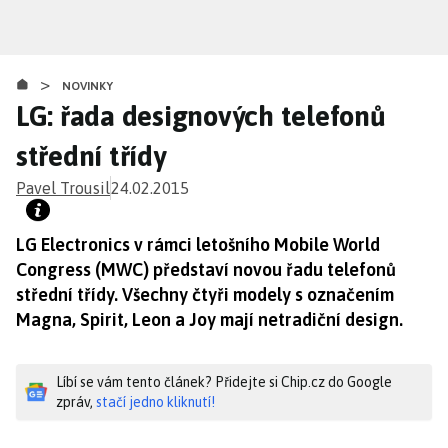
Přejít
k
hlavnímu
>
obsahu
NOVINKY
LG: řada designových telefonů
střední třídy
Pavel Trousil
24.02.2015
LG Electronics v rámci letošního Mobile World
Congress (MWC) představí novou řadu telefonů
střední třídy. Všechny čtyři modely s označením
Magna, Spirit, Leon a Joy mají netradiční design.
Líbí se vám tento článek? Přidejte si Chip.cz do Google
zpráv,
stačí jedno kliknutí!