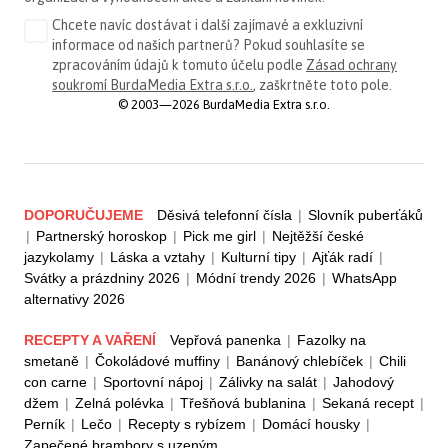
Chcete navíc dostávat i další zajímavé a exkluzivní
informace od našich partnerů? Pokud souhlasíte se
zpracováním údajů k tomuto účelu podle
Zásad ochrany
soukromí BurdaMedia Extra s.r.o.
, zaškrtněte toto pole.
© 2003—2026 BurdaMedia Extra s.r.o.
DOPORUČUJEME
Děsivá telefonní čísla
|
Slovník puberťáků
|
Partnerský horoskop
|
Pick me girl
|
Nejtěžší české
jazykolamy
|
Láska a vztahy
|
Kulturní tipy
|
Ajťák radí
|
Svátky a prázdniny 2026
|
Módní trendy 2026
|
WhatsApp
alternativy 2026
RECEPTY A VAŘENÍ
Vepřová panenka
|
Fazolky na
smetaně
|
Čokoládové muffiny
|
Banánový chlebíček
|
Chili
con carne
|
Sportovní nápoj
|
Zálivky na salát
|
Jahodový
džem
|
Zelná polévka
|
Třešňová bublanina
|
Sekaná recept
|
Perník
|
Lečo
|
Recepty s rybízem
|
Domácí housky
|
Zapečené brambory s uzeným