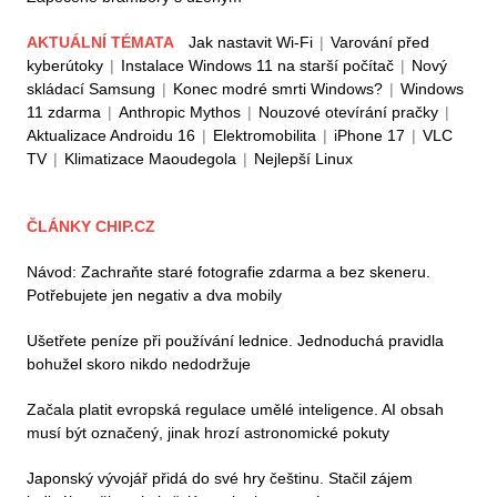
AKTUÁLNÍ TÉMATA
Jak nastavit Wi-Fi
|
Varování před
kyberútoky
|
Instalace Windows 11 na starší počítač
|
Nový
skládací Samsung
|
Konec modré smrti Windows?
|
Windows
11 zdarma
|
Anthropic Mythos
|
Nouzové otevírání pračky
|
Aktualizace Androidu 16
|
Elektromobilita
|
iPhone 17
|
VLC
TV
|
Klimatizace Maoudegola
|
Nejlepší Linux
ČLÁNKY CHIP.CZ
Návod: Zachraňte staré fotografie zdarma a bez skeneru.
Potřebujete jen negativ a dva mobily
Ušetřete peníze při používání lednice. Jednoduchá pravidla
bohužel skoro nikdo nedodržuje
Začala platit evropská regulace umělé inteligence. AI obsah
musí být označený, jinak hrozí astronomické pokuty
Japonský vývojář přidá do své hry češtinu. Stačil zájem