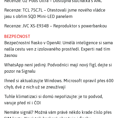
Recenze: O2 Pods Ultra – Dostupná sluchátka s ANC
Recenze: TCL 75C7L – Otestovali jsme nového vládce
jasu s obřím SQD Mini-LED panelem
Recenze: JVC XS-E934B – Reproduktor s powerbankou
BEZPEČNOST
Bezpečnostní fiasko v OpenAI: Umělá inteligence si sama
našla cestu ven z izolovaného prostředí. Experti nad tím
žasnou
WhatsApp není jediný. Podvodníci mají nový fígl, dejte si
pozor na Signalu
Ihned si aktualizujte Windows. Microsoft opravil přes 600
chyb, dvě z nich už se zneužívají
Tuhle klimatizaci si domů nepořizujte: je to podvod,
varuje před ní i ČOI
Nemáte signál? Možná vám právě někdo krade číslo přes