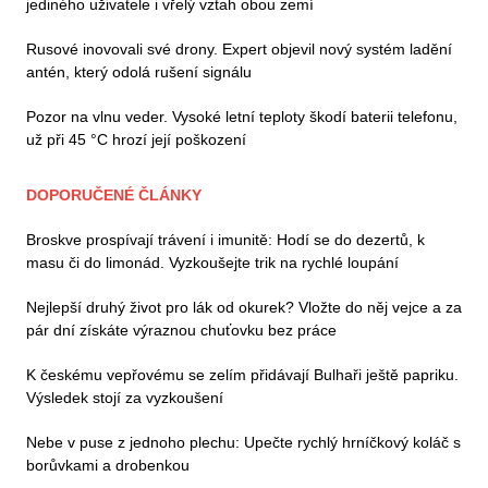
jediného uživatele i vřelý vztah obou zemí
Rusové inovovali své drony. Expert objevil nový systém ladění
antén, který odolá rušení signálu
Pozor na vlnu veder. Vysoké letní teploty škodí baterii telefonu,
už při 45 °C hrozí její poškození
DOPORUČENÉ ČLÁNKY
Broskve prospívají trávení i imunitě: Hodí se do dezertů, k
masu či do limonád. Vyzkoušejte trik na rychlé loupání
Nejlepší druhý život pro lák od okurek? Vložte do něj vejce a za
pár dní získáte výraznou chuťovku bez práce
K českému vepřovému se zelím přidávají Bulhaři ještě papriku.
Výsledek stojí za vyzkoušení
Nebe v puse z jednoho plechu: Upečte rychlý hrníčkový koláč s
borůvkami a drobenkou