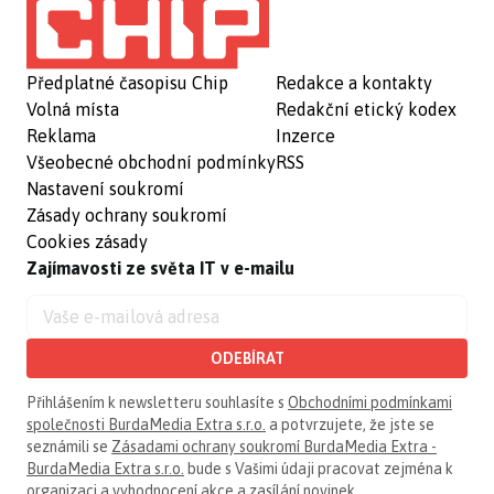
Předplatné časopisu Chip
Redakce a kontakty
Volná místa
Redakční etický kodex
Reklama
Inzerce
Všeobecné obchodní podmínky
RSS
Nastavení soukromí
Zásady ochrany soukromí
Cookies zásady
Zajímavosti ze světa IT v e-mailu
ODEBÍRAT
Přihlášením k newsletteru souhlasíte s
Obchodními podmínkami
společnosti BurdaMedia Extra s.r.o.
a potvrzujete, že jste se
seznámili se
Zásadami ochrany soukromí BurdaMedia Extra -
BurdaMedia Extra s.r.o.
bude s Vašimi údaji pracovat zejména k
organizaci a vyhodnocení akce a zasílání novinek.