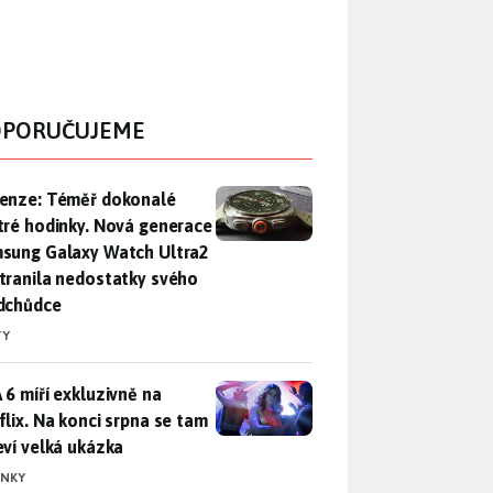
PORUČUJEME
enze: Téměř dokonalé chytré hodinky. Nová generace Samsung
enze: Téměř dokonalé
tré hodinky. Nová generace
sung Galaxy Watch Ultra2
tranila nedostatky svého
dchůdce
TY
 6 míří exkluzivně na Netflix. Na konci srpna se tam objeví ve
 6 míří exkluzivně na
flix. Na konci srpna se tam
eví velká ukázka
INKY