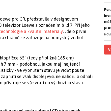
Esca
Esc
inve
Loewe pro ČR, představila v designovém
můž
televizor Loewe s označením bild 7. Při jeho
pro
technologie a kvalitní materiály
. Jde o první
NOV
a aktuálně se zařazuje na pomyslný vrchol
V
 úhlopříčce 65“ (tedy přibližně 165 cm)
ch 7 mm – podobnou, jakou mají nejtenčí
istický - ve vypnutém stavu je vidět pouze
apnutí se však displej vysune nahoru a odhalí
přístroje se vše vrátí do výchozího stavu.
ranit obecný neduh všech LCD obrazovek,