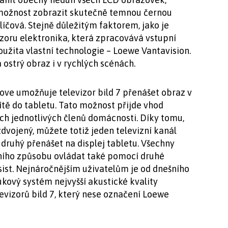
emožnost zobrazit skutečně temnou černou
klíčová. Stejně důležitým faktorem, jako je
vizoru elektronika, která zpracovává vstupní
 použita vlastní technologie – Loewe Vantavision.
 ostrý obraz i v rychlých scénách.
ove umožňuje televizor bild 7 přenášet obraz v
tě do tabletu. Tato možnost přijde vhod
ích jednotlivých členů domácnosti. Díky tomu,
dvojený, můžete totiž jeden televizní kanál
 druhý přenášet na displej tabletu. Všechny
čního způsobu ovládat také pomocí druhé
ist. Nejnáročnějším uživatelům je od dnešního
ukový systém nejvyšší akustické kvality
evizorů bild 7, který nese označení Loewe