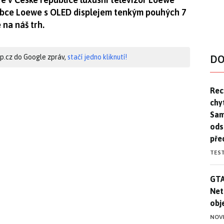
robce Loewe s OLED displejem tenkým pouhých 7
na náš trh.
hip.cz do Google zpráv,
stačí jedno kliknutí!
DO
Rec
Rec
chy
Sam
ods
pře
TES
GTA
GTA
Net
obj
NOV