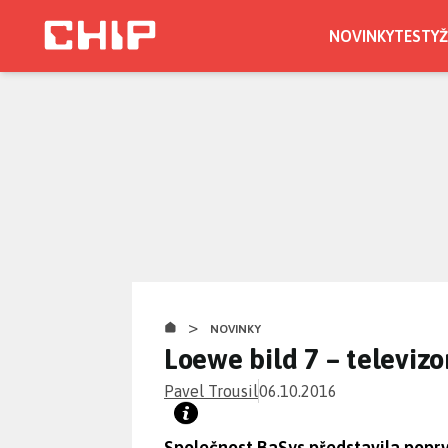
Přejít
k
NOVINKY
TESTY
Ž
hlavnímu
obsahu
>
NOVINKY
Loewe bild 7 – televiz
Pavel Trousil
06.10.2016
Společnost BaSys představila poprv