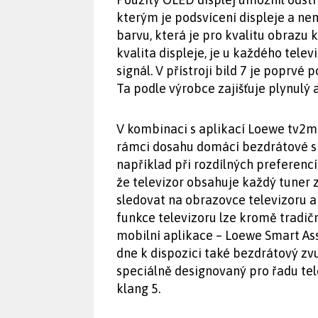
kterým je podsvícení displeje a n
barvu, která je pro kvalitu obrazu 
kvalita displeje, je u každého tele
signál. V přístroji bild 7 je poprvé
Ta podle výrobce zajišťuje plynulý a
V kombinaci s aplikací Loewe tv2m
rámci dosahu domácí bezdrátové sí
například při rozdílných preferenc
že televizor obsahuje každý tuner z
sledovat na obrazovce televizoru a
funkce televizoru lze kromě tradi
mobilní aplikace – Loewe Smart Ass
dne k dispozici také bezdrátový zv
speciálně designovaný pro řadu tel
klang 5.