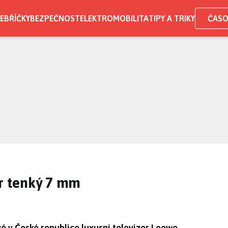
EBŘÍČKY
BEZPEČNOST
ELEKTROMOBILITA
TIPY A TRIKY
ČASO
or tenký 7 mm
é v České republice luxusní televizor Loewe