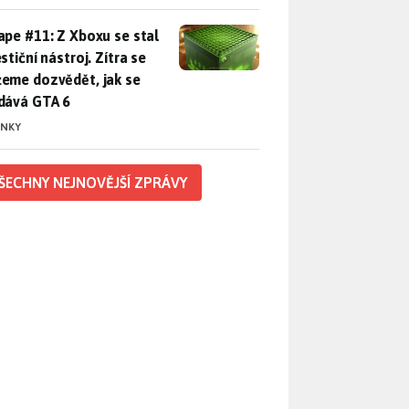
pe #11: Z Xboxu se stal investiční nástroj. Zítra se můžeme d
ape #11: Z Xboxu se stal
stiční nástroj. Zítra se
eme dozvědět, jak se
dává GTA 6
INKY
ŠECHNY NEJNOVĚJŠÍ ZPRÁVY