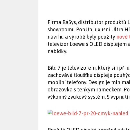
Firma BaSys, distributor produktů 
showroomu PopUp luxusní Ultra HD 
návrhu a výrobě byly použity
nové 
televizor Loewe s OLED displejem 
nabídky.
Bild 7 je televizorem, který si i při
zachovává tloušťku displeje pouhý
mobilní telefony. Design je minimal
obrazovka s tenkým rámečkem. Po z
výkonný zvukový systém. S vypnutím 
Použitý OLED displej umožnil odst