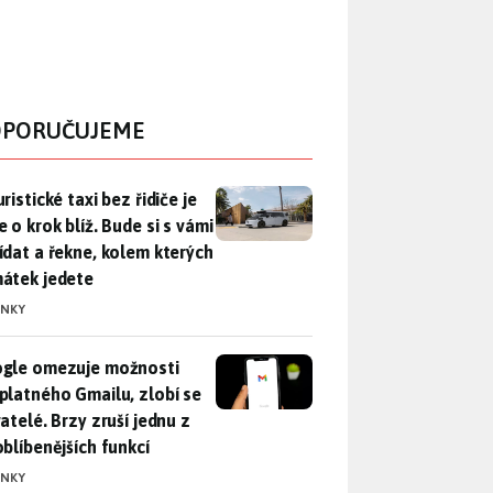
PORUČUJEME
ristické taxi bez řidiče je zase o krok blíž. Bude si s vámi p
ristické taxi bez řidiče je
 o krok blíž. Bude si s vámi
ídat a řekne, kolem kterých
átek jedete
INKY
gle omezuje možnosti bezplatného Gmailu, zlobí se uživatelé. 
gle omezuje možnosti
platného Gmailu, zlobí se
atelé. Brzy zruší jednu z
oblíbenějších funkcí
INKY