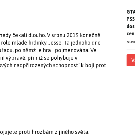
GTA
GTA
PS5
dos
cen
emedy čekali dlouho. V srpnu 2019 konečně
o role mladé hrdinky, Jesse. Ta jednoho dne
NOV
úřadu, po němž je hra i pojmenována. Ve
ní výpravě, při níž se pohybuje v
V
vých nadpřirozených schopností k boji proti
bojujete proti hrozbám z jiného světa.