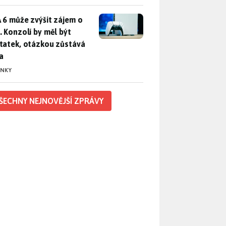
 6 může zvýšit zájem o PS5. Konzolí by měl být dostatek, otáz
 6 může zvýšit zájem o
. Konzolí by měl být
tatek, otázkou zůstává
a
INKY
ŠECHNY NEJNOVĚJŠÍ ZPRÁVY