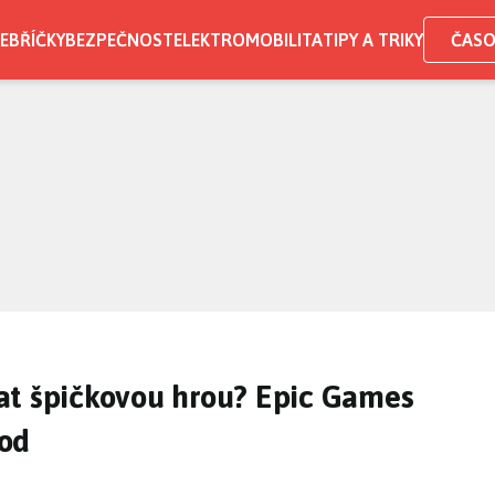
EBŘÍČKY
BEZPEČNOST
ELEKTROMOBILITA
TIPY A TRIKY
ČASO
at špičkovou hrou? Epic Games
vod