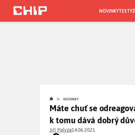
Přejít
k
NOVINKY
TESTY
Ž
hlavnímu
obsahu
>
NOVINKY
Máte chuť se odreagov
k tomu dává dobrý dů
Jiří Palyza
14.06.2021