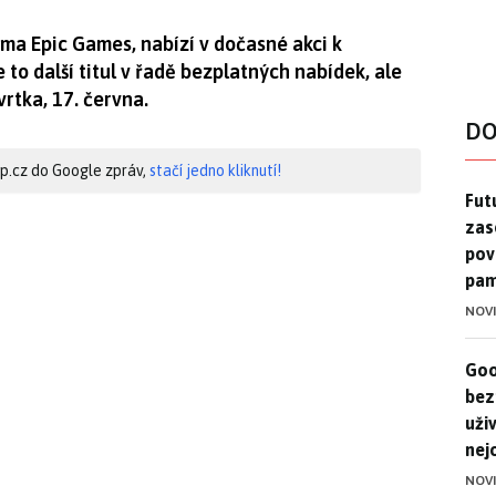
rma Epic Games, nabízí v dočasné akci k
 to další titul v řadě bezplatných nabídek, ale
vrtka, 17. června.
DO
hip.cz do Google zpráv,
stačí jedno kliknutí!
Futu
Futu
zase
pov
pam
NOV
Goo
Goo
bez
uživ
nej
NOV