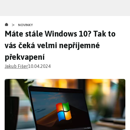
Přejít
k
hlavnímu
>
obsahu
NOVINKY
Máte stále Windows 10? Tak to
vás čeká velmi nepříjemné
překvapení
Jakub Fišer
10.04.2024