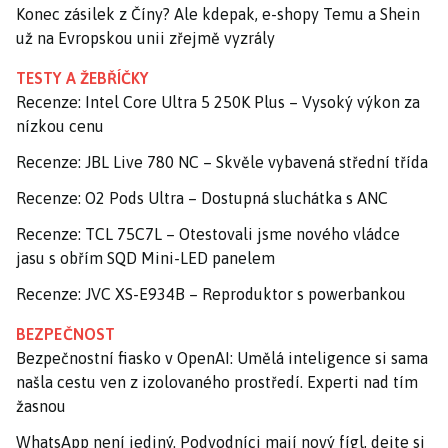
Konec zásilek z Číny? Ale kdepak, e-shopy Temu a Shein
už na Evropskou unii zřejmě vyzrály
TESTY A ŽEBŘÍČKY
Recenze: Intel Core Ultra 5 250K Plus – Vysoký výkon za
nízkou cenu
Recenze: JBL Live 780 NC – Skvěle vybavená střední třída
Recenze: O2 Pods Ultra – Dostupná sluchátka s ANC
Recenze: TCL 75C7L – Otestovali jsme nového vládce
jasu s obřím SQD Mini-LED panelem
Recenze: JVC XS-E934B – Reproduktor s powerbankou
BEZPEČNOST
Bezpečnostní fiasko v OpenAI: Umělá inteligence si sama
našla cestu ven z izolovaného prostředí. Experti nad tím
žasnou
WhatsApp není jediný. Podvodníci mají nový fígl, dejte si