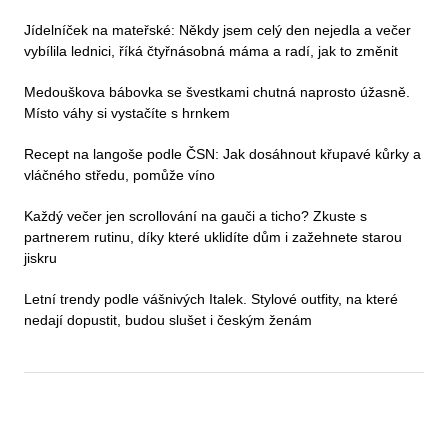
Jídelníček na mateřské: Někdy jsem celý den nejedla a večer
vybílila lednici, říká čtyřnásobná máma a radí, jak to změnit
Medouškova bábovka se švestkami chutná naprosto úžasně.
Místo váhy si vystačíte s hrnkem
Recept na langoše podle ČSN: Jak dosáhnout křupavé kůrky a
vláčného středu, pomůže víno
Každý večer jen scrollování na gauči a ticho? Zkuste s
partnerem rutinu, díky které uklidíte dům i zažehnete starou
jiskru
Letní trendy podle vášnivých Italek. Stylové outfity, na které
nedají dopustit, budou slušet i českým ženám