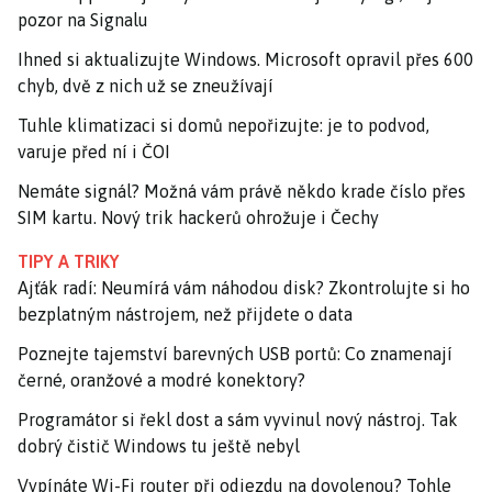
pozor na Signalu
Ihned si aktualizujte Windows. Microsoft opravil přes 600
chyb, dvě z nich už se zneužívají
Tuhle klimatizaci si domů nepořizujte: je to podvod,
varuje před ní i ČOI
Nemáte signál? Možná vám právě někdo krade číslo přes
SIM kartu. Nový trik hackerů ohrožuje i Čechy
TIPY A TRIKY
Ajťák radí: Neumírá vám náhodou disk? Zkontrolujte si ho
bezplatným nástrojem, než přijdete o data
Poznejte tajemství barevných USB portů: Co znamenají
černé, oranžové a modré konektory?
Programátor si řekl dost a sám vyvinul nový nástroj. Tak
dobrý čistič Windows tu ještě nebyl
Vypínáte Wi-Fi router při odjezdu na dovolenou? Tohle