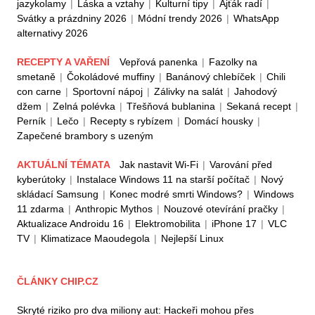
jazykolamy
|
Láska a vztahy
|
Kulturní tipy
|
Ajťák radí
|
Svátky a prázdniny 2026
|
Módní trendy 2026
|
WhatsApp
alternativy 2026
RECEPTY A VAŘENÍ
Vepřová panenka
|
Fazolky na
smetaně
|
Čokoládové muffiny
|
Banánový chlebíček
|
Chili
con carne
|
Sportovní nápoj
|
Zálivky na salát
|
Jahodový
džem
|
Zelná polévka
|
Třešňová bublanina
|
Sekaná recept
|
Perník
|
Lečo
|
Recepty s rybízem
|
Domácí housky
|
Zapečené brambory s uzeným
AKTUÁLNÍ TÉMATA
Jak nastavit Wi-Fi
|
Varování před
kyberútoky
|
Instalace Windows 11 na starší počítač
|
Nový
skládací Samsung
|
Konec modré smrti Windows?
|
Windows
11 zdarma
|
Anthropic Mythos
|
Nouzové otevírání pračky
|
Aktualizace Androidu 16
|
Elektromobilita
|
iPhone 17
|
VLC
TV
|
Klimatizace Maoudegola
|
Nejlepší Linux
ČLÁNKY CHIP.CZ
Skryté riziko pro dva miliony aut: Hackeři mohou přes