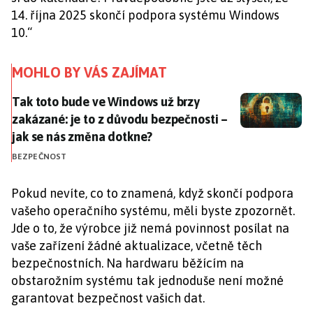
14. října 2025 skončí podpora systému Windows
10.“
MOHLO BY VÁS ZAJÍMAT
Tak toto bude ve Windows už brzy zakázané: je to z 
Tak toto bude ve Windows už brzy
zakázané: je to z důvodu bezpečnosti –
jak se nás změna dotkne?
BEZPEČNOST
Pokud nevíte, co to znamená, když skončí podpora
vašeho operačního systému, měli byste zpozornět.
Jde o to, že výrobce již nemá povinnost posílat na
vaše zařízení žádné aktualizace, včetně těch
bezpečnostních. Na hardwaru běžícím na
obstarožním systému tak jednoduše není možné
garantovat bezpečnost vašich dat.