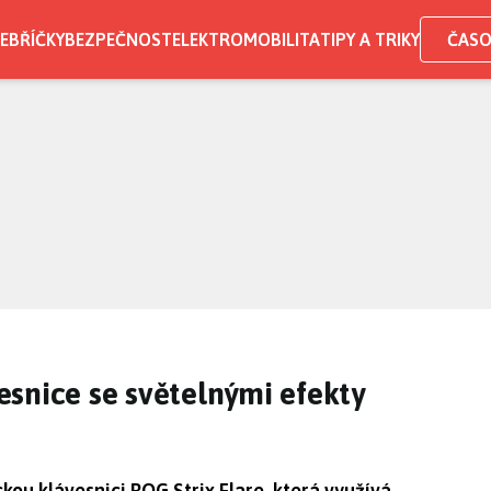
EBŘÍČKY
BEZPEČNOST
ELEKTROMOBILITA
TIPY A TRIKY
ČASO
snice se světelnými efekty
ou klávesnici ROG Strix Flare, která využívá