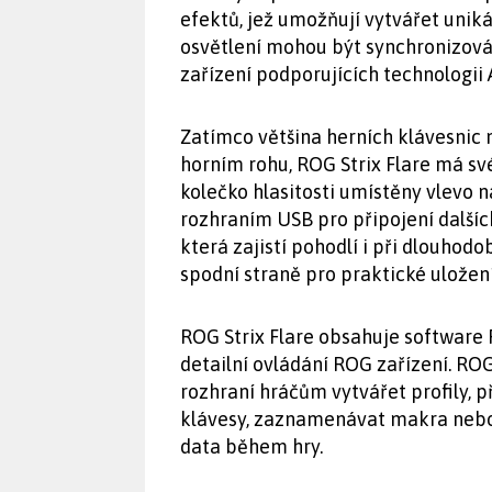
efektů, jež umožňují vytvářet uni
osvětlení mohou být synchronizován
zařízení podporujících technologii
Zatímco většina herních klávesnic
horním rohu, ROG Strix Flare má sv
kolečko hlasitosti umístěny vlevo 
rozhraním USB pro připojení dalšíc
která zajistí pohodlí i při dlouho
spodní straně pro praktické uložen
ROG Strix Flare obsahuje software 
detailní ovládání ROG zařízení. RO
rozhraní hráčům vytvářet profily, 
klávesy, zaznamenávat makra nebo 
data během hry.