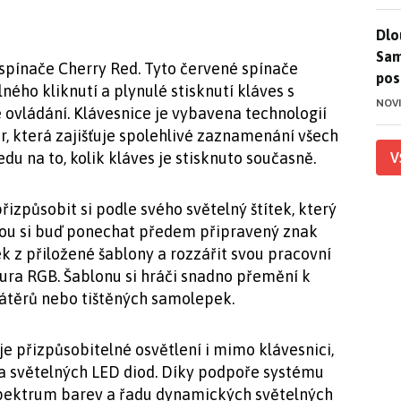
Dlo
Dlo
Sam
 spínače Cherry Red. Tyto červené spínače
pos
lného kliknutí a plynulé stisknutí kláves s
NOV
 ovládání. Klávesnice je vybavena technologií
r, která zajišťuje spolehlivé zaznamenání všech
u na to, kolik kláves je stisknuto současně.
V
izpůsobit si podle svého světelný štítek, který
ohou si buď ponechat předem připravený znak
ek z přiložené šablony a rozzářit svou pracovní
ura RGB. Šablonu si hráči snadno přemění k
těrů nebo tištěných samolepek.
uje přizpůsobitelné osvětlení i mimo klávesnici,
da světelných LED diod. Díky podpoře systému
 spektrum barev a řadu dynamických světelných