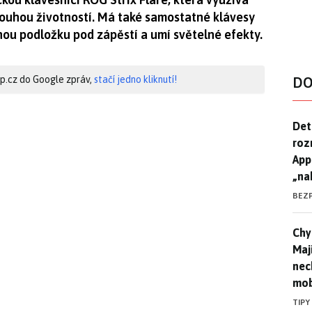
louhou životností. Má také samostatné klávesy
nou podložku pod zápěstí a umí světelné efekty.
hip.cz do Google zpráv,
stačí jedno kliknutí!
DO
Det
Det
roz
App
„na
BEZ
Chyt
Chyt
Maj
nec
mob
TIPY