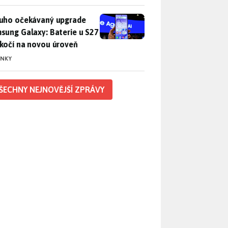
uho očekávaný upgrade Samsung Galaxy: Baterie u S27 poskočí
uho očekávaný upgrade
sung Galaxy: Baterie u S27
kočí na novou úroveň
INKY
ŠECHNY NEJNOVĚJŠÍ ZPRÁVY