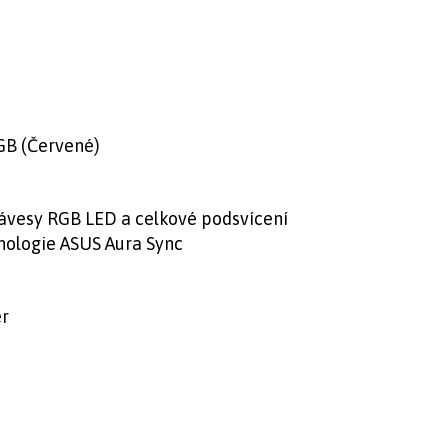
GB (Červené)
lávesy RGB LED a celkové podsvícení
ologie ASUS Aura Sync
er