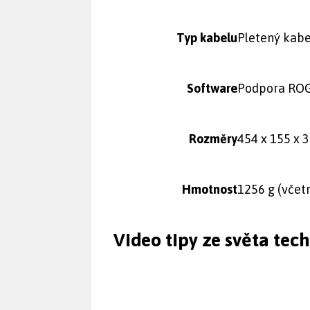
Typ kabelu
Pletený kabe
Software
Podpora ROG
Rozměry
454 x 155 x
Hmotnost
1256 g (včet
Video tipy ze světa tec