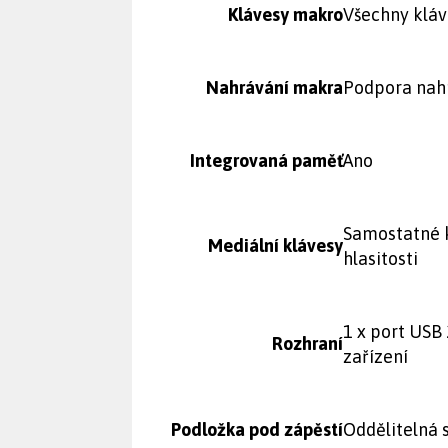
Klávesy makro
Všechny klá
Nahrávání makra
Podpora nah
Integrovaná paměť
Ano
Samostatné k
Mediální klávesy
hlasitosti
1 x port USB 
Rozhraní
zařízení
Podložka pod zápěstí
Oddělitelná