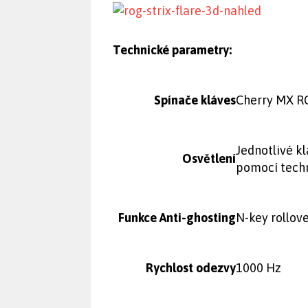
Technické parametry:
Spínače kláves
Cherry MX R
Jednotlivé k
Osvětlení
pomocí techn
Funkce Anti-ghosting
N-key rollov
Rychlost odezvy
1000 Hz