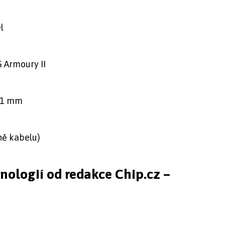
l
 Armoury II
 31 mm
ně kabelu)
hnologií od redakce Chip.cz –