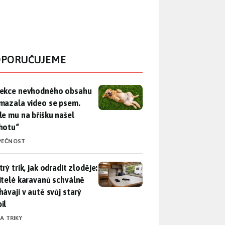
PORUČUJEME
ekce nevhodného obsahu rozmazala video se psem. Apple mu n
ekce nevhodného obsahu
mazala video se psem.
le mu na bříšku našel
hotu“
PEČNOST
rý trik, jak odradit zloděje: Majitelé karavanů schválně necháv
rý trik, jak odradit zloděje:
itelé karavanů schválně
hávají v autě svůj starý
il
 A TRIKY