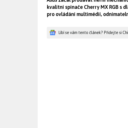
kvalitní spínače Cherry MX RGB s d
pro ovládání multimédií, odnímatel
Líbí se vám tento článek? Přidejte si C