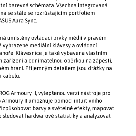
kátní barevná schémata. Všechna integrovaná
a se stále se rozrůstajícím portfoliem
 ASUS Aura Sync.
 má umístěny ovládací prvky médií v pravém
é vyhrazené mediální klávesy a ovládací
nahoře. Klávesnice je také vybavena vlastním
h zařízení a odnímatelnou opěrkou na zápěstí,
dobém hraní. Příjemným detailem jsou drážky na
í kabelu.
ROG Armoury II, vylepšenou verzi nástroje pro
G Armoury II umožňuje pomocí intuitivního
přizpůsobovat barvy a světelné efekty, mapovat
sledovat hardwarové statistiky a analyzovat