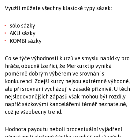
Využít můžete všechny klasické typy sázek:
sólo sázky
AKU sázky
KOMBI sázky
Co se týče výhodnosti kurzů ve smyslu nabídky pro
hráče, obecně lze říci, že Merkurxtip vyniká
poměrně dobrým výběrem ve srovnání s
konkurencí. Zdejší kurzy nejsou extrémně výhodné,
ale při srovnání vycházejí v zásadě příznivě. U těch
nejsledovanějších zápasů však mohou být rozdíly
napříč sázkovými kancelářemi téměř neznatelné,
což je všeobecný trend.
Hodnota payoutu neboli procentuální vyjádření
návratnosti vložené částky se odvíjí od různých