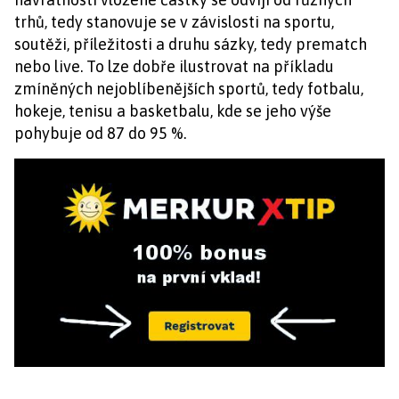
trhů, tedy stanovuje se v závislosti na sportu,
soutěži, příležitosti a druhu sázky, tedy prematch
nebo live. To lze dobře ilustrovat na příkladu
zmíněných nejoblíbenějších sportů, tedy fotbalu,
hokeje, tenisu a basketbalu, kde se jeho výše
pohybuje od 87 do 95 %.