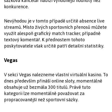
sázková kancelář nabízí výhodnější hodnoty než
konkurence.
Nevýhodou je v tomto případě určitě absence live
streamů. Místo živých sportovních přenosů můžete
využít alespoň grafický match tracker, případně
textový komentář. K přednostem tohoto
poskytovatele však určitě patří detailní statistiky.
Vegas
V sekci Vegas nalezneme vlastní virtuální kasino. To
dnes především přináší online sloty, momentálně
obsahuje už bezmála 300 titulů. Právě tuto
kategorii lze momentálně považovat za
propracovanější než sportovní sázky.