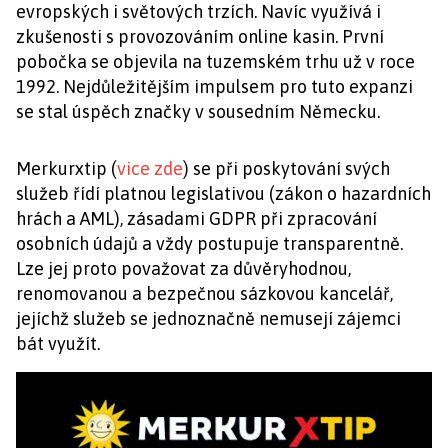
evropských i světových trzích. Navíc využívá i
zkušenosti s provozováním online kasin. První
pobočka se objevila na tuzemském trhu už v roce
1992. Nejdůležitějším impulsem pro tuto expanzi
se stal úspěch značky v sousedním Německu.
Merkurxtip (
vice zde
) se při poskytování svých
služeb řídí platnou legislativou (zákon o hazardních
hrách a AML), zásadami GDPR při zpracování
osobních údajů a vždy postupuje transparentně.
Lze jej proto považovat za důvěryhodnou,
renomovanou a bezpečnou sázkovou kancelář,
jejíchž služeb se jednoznačně nemusejí zájemci
bát využít.