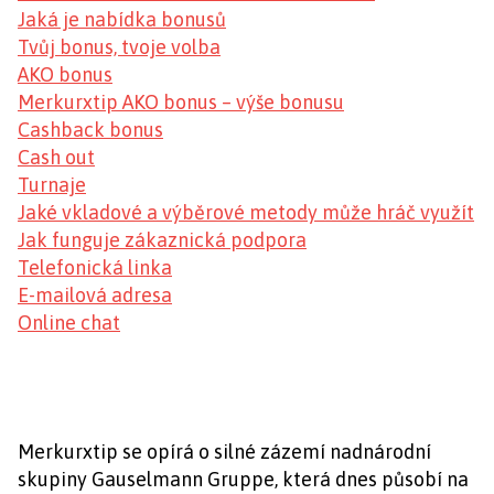
Jaká je nabídka bonusů
Tvůj bonus, tvoje volba
AKO bonus
Merkurxtip AKO bonus – výše bonusu
Cashback bonus
Cash out
Turnaje
Jaké vkladové a výběrové metody může hráč využít
Jak funguje zákaznická podpora
Telefonická linka
E-mailová adresa
Online chat
Merkurxtip se opírá o silné zázemí nadnárodní
skupiny Gauselmann Gruppe, která dnes působí na