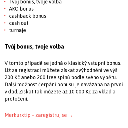
Tvůj bonus, tvoje volba
AKO bonus
cashback bonus
cash out
turnaje
Tvůj bonus, tvoje volba
V tomto případě se jedná o klasický vstupní bonus.
Už za registraci můžete získat zvýhodnění ve výši
200 Kč anebo 200 free spinů podle svého výběru.
Další možnost čerpání bonusu je navázána na první
vklad. Získat tak můžete až 10 000 Kč za vklad a
protočení.
Merkurxtip – zaregistruj se →