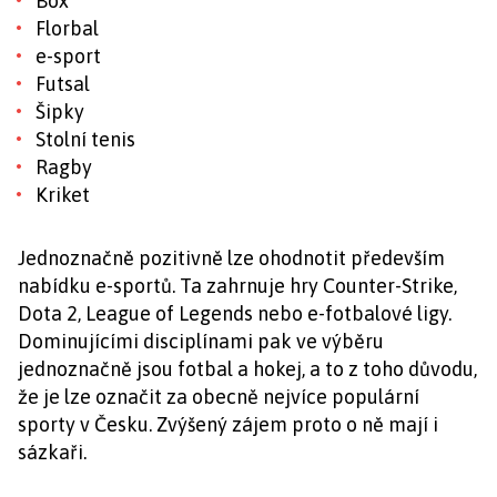
Box
Florbal
e-sport
Futsal
Šipky
Stolní tenis
Ragby
Kriket
Jednoznačně pozitivně lze ohodnotit především
nabídku e-sportů. Ta zahrnuje hry Counter-Strike,
Dota 2, League of Legends nebo e-fotbalové ligy.
Dominujícími disciplínami pak ve výběru
jednoznačně jsou fotbal a hokej, a to z toho důvodu,
že je lze označit za obecně nejvíce populární
sporty v Česku. Zvýšený zájem proto o ně mají i
sázkaři.