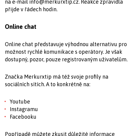
na e-mail
info@merkurxtip.cz
. Reakce zpravidla
přijde v řádech hodin.
Online chat
Online chat představuje výhodnou alternativu pro
možnost rychlé komunikace s operátory. Je však
dostupný, pozor, pouze registrovaným uživatelům.
Značka Merkurxtip má též svoje profily na
sociálních sítích. A to konkrétně na:
Youtube
Instagramu
Facebooku
Popřípadě můžete zkusit důležité informace