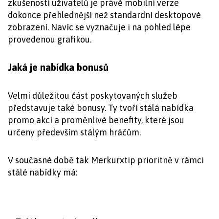
zkušeností uživatelů je právě mobilní verze
dokonce přehlednější než standardní desktopové
zobrazení. Navíc se vyznačuje i na pohled lépe
provedenou grafikou.
Jaká je nabídka bonusů
Velmi důležitou část poskytovaných služeb
představuje také bonusy. Ty tvoří stálá nabídka
promo akcí a proměnlivé benefity, které jsou
určeny především stálým hráčům.
V současné době tak Merkurxtip prioritně v rámci
stálé nabídky má: