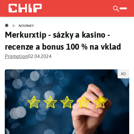
Přejít
k
otevří
hlavnímu
>
obsahu
NOVINKY
Merkurxtip - sázky a kasino -
recenze a bonus 100 % na vklad
Promotion
02.04.2024
AD