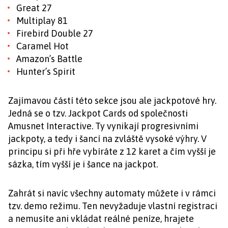
Great 27
Multiplay 81
Firebird Double 27
Caramel Hot
Amazon’s Battle
Hunter’s Spirit
Zajímavou částí této sekce jsou ale jackpotové hry.
Jedná se o tzv. Jackpot Cards od společnosti
Amusnet Interactive. Ty vynikají progresivními
jackpoty, a tedy i šancí na zvláště vysoké výhry. V
principu si při hře vybíráte z 12 karet a čím vyšší je
sázka, tím vyšší je i šance na jackpot.
Zahrát si navíc všechny automaty můžete i v rámci
tzv. demo režimu. Ten nevyžaduje vlastní registraci
a nemusíte ani vkládat reálné peníze, hrajete