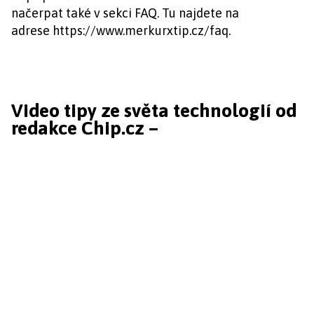
načerpat také v sekci FAQ. Tu najdete na
adrese
https://www.merkurxtip.cz/faq
.
Video tipy ze světa technologií od
redakce Chip.cz –