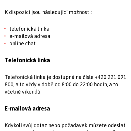
K dispozici jsou následující možnosti:
telefonická linka
e-mailová adresa
online chat
Telefonická linka
Telefonická linka je dostupná na čísle +420 221 091
800, a to vždy v době od 8:00 do 22:00 hodin, a to
včetně víkendů.
E-mailová adresa
Kdykoli svůj dotaz nebo požadavek můžete odeslat