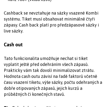
Cashback se nevztahuje na sázky vsazené Kombi
systému. Tiket musí obsahovat minimálně čtyři
zápasy. Cash back platí pro předzápasové sázky i
live sázky.
Cash out
Tato funkcionalita umožňuje nechat si tiket
vyplatit ještě před odehráním všech zápasů.
Prakticky vám tak dovolí minimalizovat ztrátu.
Hodnota cash outu závisí na řadě faktorů včetně
času vsazení tiketu, výše sázky, počtu odehraných a
dobře otipovaných zápasů, jejich kurzů a
průběžných či konečných stavů.