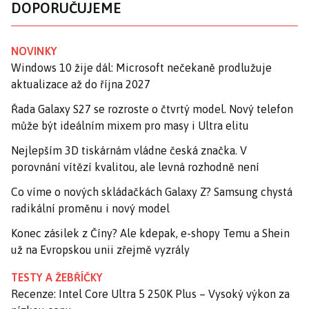
DOPORUČUJEME
NOVINKY
Windows 10 žije dál: Microsoft nečekaně prodlužuje
aktualizace až do října 2027
Řada Galaxy S27 se rozroste o čtvrtý model. Nový telefon
může být ideálním mixem pro masy i Ultra elitu
Nejlepším 3D tiskárnám vládne česká značka. V
porovnání vítězí kvalitou, ale levná rozhodně není
Co víme o nových skládačkách Galaxy Z? Samsung chystá
radikální proměnu i nový model
Konec zásilek z Číny? Ale kdepak, e-shopy Temu a Shein
už na Evropskou unii zřejmě vyzrály
TESTY A ŽEBŘÍČKY
Recenze: Intel Core Ultra 5 250K Plus – Vysoký výkon za