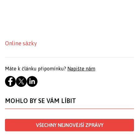
Online sázky
Máte k článku připomínku?
Napište nám
MOHLO BY SE VÁM LÍBIT
VŠECHNY NEJNOVĚJŠÍ ZPRÁVY