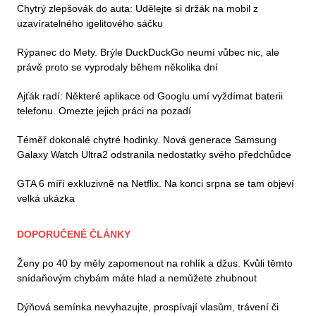
Chytrý zlepšovák do auta: Udělejte si držák na mobil z
uzavíratelného igelitového sáčku
Rýpanec do Mety. Brýle DuckDuckGo neumí vůbec nic, ale
právě proto se vyprodaly během několika dní
Ajťák radí: Některé aplikace od Googlu umí vyždímat baterii
telefonu. Omezte jejich práci na pozadí
Téměř dokonalé chytré hodinky. Nová generace Samsung
Galaxy Watch Ultra2 odstranila nedostatky svého předchůdce
GTA 6 míří exkluzivně na Netflix. Na konci srpna se tam objeví
velká ukázka
DOPORUČENÉ ČLÁNKY
Ženy po 40 by měly zapomenout na rohlík a džus. Kvůli těmto
snídaňovým chybám máte hlad a nemůžete zhubnout
Dýňová semínka nevyhazujte, prospívají vlasům, trávení či