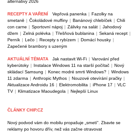
alternativy 2026
RECEPTY A VAŘENÍ
Vepřová panenka
|
Fazolky na
smetaně
|
Čokoládové muffiny
|
Banánový chlebíček
|
Chili
con carne
|
Sportovní nápoj
|
Zálivky na salát
|
Jahodový
džem
|
Zelná polévka
|
Třešňová bublanina
|
Sekaná recept
|
Perník
|
Lečo
|
Recepty s rybízem
|
Domácí housky
|
Zapečené brambory s uzeným
AKTUÁLNÍ TÉMATA
Jak nastavit Wi-Fi
|
Varování před
kyberútoky
|
Instalace Windows 11 na starší počítač
|
Nový
skládací Samsung
|
Konec modré smrti Windows?
|
Windows
11 zdarma
|
Anthropic Mythos
|
Nouzové otevírání pračky
|
Aktualizace Androidu 16
|
Elektromobilita
|
iPhone 17
|
VLC
TV
|
Klimatizace Maoudegola
|
Nejlepší Linux
ČLÁNKY CHIP.CZ
Nový podvod vám do mobilu propašuje „smetí“. Zbavte se
reklamy po hovoru dřív, než vás začne otravovat