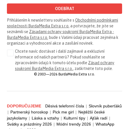
ODEBÍRAT
Přihlášením k newsletteru souhlasíte s
Obchodními podmínkami
společnosti BurdaMedia Extra s.r.o.
a potvrzujete, že jste se
seznámili se
Zásadami ochrany soukromí BurdaMedia Extra -
BurdaMedia Extra s.r.o.
bude s Vašimi údaji pracovat zejména k
organizaci a vyhodnocení akce a zasílání novinek.
Chcete navíc dostávat i další zajímavé a exkluzivní
informace od našich partnerů? Pokud souhlasíte se
zpracováním údajů k tomuto účelu podle
Zásad ochrany
soukromí BurdaMedia Extra s.r.o.
, zaškrtněte toto pole.
© 2003—2026 BurdaMedia Extra s.r.o.
DOPORUČUJEME
Děsivá telefonní čísla
|
Slovník puberťáků
|
Partnerský horoskop
|
Pick me girl
|
Nejtěžší české
jazykolamy
|
Láska a vztahy
|
Kulturní tipy
|
Ajťák radí
|
Svátky a prázdniny 2026
|
Módní trendy 2026
|
WhatsApp