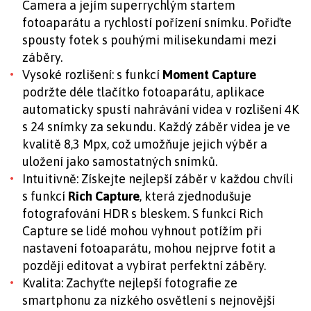
Camera a jejím superrychlým startem
fotoaparátu a rychlostí pořízení snímku. Pořiďte
spousty fotek s pouhými milisekundami mezi
záběry.
Vysoké rozlišení: s funkcí
Moment Capture
podržte déle tlačítko fotoaparátu, aplikace
automaticky spustí nahrávání videa v rozlišení 4K
s 24 snímky za sekundu. Každý záběr videa je ve
kvalitě 8,3 Mpx, což umožňuje jejich výběr a
uložení jako samostatných snímků.
Intuitivně: Získejte nejlepší záběr v každou chvíli
s funkcí
Rich Capture
, která zjednodušuje
fotografování HDR s bleskem. S funkcí Rich
Capture se lidé mohou vyhnout potížím při
nastavení fotoaparátu, mohou nejprve fotit a
později editovat a vybírat perfektní záběry.
Kvalita: Zachyťte nejlepší fotografie ze
smartphonu za nízkého osvětlení s nejnovější