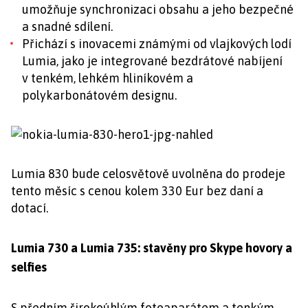
umožňuje synchronizaci obsahu a jeho bezpečné
a snadné sdílení.
Přichází s inovacemi známými od vlajkových lodí
Lumia, jako je integrované bezdrátové nabíjení
v tenkém, lehkém hliníkovém a
polykarbonátovém designu.
Lumia 830 bude celosvětově uvolněna do prodeje
tento měsíc s cenou kolem 330 Eur bez daní a
dotací.
Lumia 730 a Lumia 735: stavěny pro Skype hovory a
selfies
S předním širokoúhlým fotoaparátem a tenkým