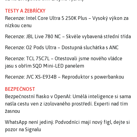
TESTY A ŽEBŘÍČKY
Recenze: Intel Core Ultra 5 250K Plus – Vysoký výkon za
nízkou cenu
Recenze: JBL Live 780 NC – Skvěle vybavená střední třída
Recenze: O2 Pods Ultra – Dostupná sluchátka s ANC
Recenze: TCL 75C7L – Otestovali jsme nového vládce
jasu s obřím SQD Mini-LED panelem
Recenze: JVC XS-E934B – Reproduktor s powerbankou
BEZPEČNOST
Bezpečnostní fiasko v OpenAI: Umělá inteligence si sama
našla cestu ven z izolovaného prostředí. Experti nad tím
žasnou
WhatsApp není jediný. Podvodníci mají nový fígl, dejte si
pozor na Signalu