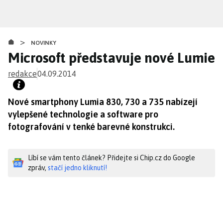
Přejít
k
hlavnímu
>
obsahu
NOVINKY
Microsoft představuje nové Lumie
redakce
04.09.2014
Nové smartphony Lumia 830, 730 a 735 nabízejí
vylepšené technologie a software pro
fotografování v tenké barevné konstrukci.
Líbí se vám tento článek? Přidejte si Chip.cz do Google
zpráv,
stačí jedno kliknutí!