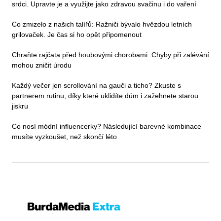
srdci. Upravte je a využijte jako zdravou svačinu i do vaření
Co zmizelo z našich talířů: Ražniči bývalo hvězdou letních
grilovaček. Je čas si ho opět připomenout
Chraňte rajčata před houbovými chorobami. Chyby při zalévání
mohou zničit úrodu
Každý večer jen scrollování na gauči a ticho? Zkuste s
partnerem rutinu, díky které uklidíte dům i zažehnete starou
jiskru
Co nosí módní influencerky? Následující barevné kombinace
musíte vyzkoušet, než skončí léto