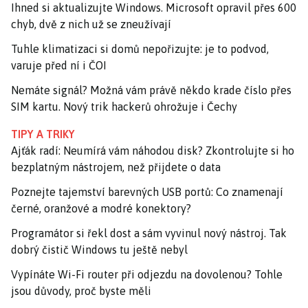
Ihned si aktualizujte Windows. Microsoft opravil přes 600
chyb, dvě z nich už se zneužívají
Tuhle klimatizaci si domů nepořizujte: je to podvod,
varuje před ní i ČOI
Nemáte signál? Možná vám právě někdo krade číslo přes
SIM kartu. Nový trik hackerů ohrožuje i Čechy
TIPY A TRIKY
Ajťák radí: Neumírá vám náhodou disk? Zkontrolujte si ho
bezplatným nástrojem, než přijdete o data
Poznejte tajemství barevných USB portů: Co znamenají
černé, oranžové a modré konektory?
Programátor si řekl dost a sám vyvinul nový nástroj. Tak
dobrý čistič Windows tu ještě nebyl
Vypínáte Wi-Fi router při odjezdu na dovolenou? Tohle
jsou důvody, proč byste měli