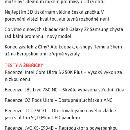
může být ideálním mixem pro masy i Ultra elitu
Nejlepším 3D tiskárnám vládne česká značka. V
porovnání vítězí kvalitou, ale levná rozhodně není
Co víme o nových skládačkách Galaxy Z? Samsung chystá
radikální proměnu i nový model
Konec zásilek z Číny? Ale kdepak, e-shopy Temu a Shein
už na Evropskou unii zřejmě vyzrály
TESTY A ŽEBŘÍČKY
Recenze: Intel Core Ultra 5 250K Plus – Vysoký výkon za
nízkou cenu
Recenze: JBL Live 780 NC – Skvěle vybavená střední třída
Recenze: O2 Pods Ultra – Dostupná sluchátka s ANC
Recenze: TCL 75C7L – Otestovali jsme nového vládce
jasu s obřím SQD Mini-LED panelem
Recenze: JVC XS-E934B – Reproduktor s powerbankou