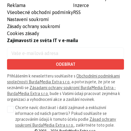
Reklama
Inzerce
Všeobecné obchodní podmínky
RSS
Nastavení soukromí
Zásady ochrany soukromí
Cookies zásady
Zajímavosti ze světa IT v e-mailu
ODEBÍRAT
Přihlášením k newsletteru souhlasíte s
Obchodními podmínkami
společnosti BurdaMedia Extra s.r.o.
a potvrzujete, že jste se
seznámili se
Zásadami ochrany soukromí BurdaMedia Extra -
BurdaMedia Extra s.r.o.
bude s Vašimi údaji pracovat zejména k
organizaci a vyhodnocení akce a zasílání novinek.
Chcete navíc dostávat i další zajímavé a exkluzivní
informace od našich partnerů? Pokud souhlasíte se
zpracováním údajů k tomuto účelu podle
Zásad ochrany
soukromí BurdaMedia Extra s.r.o.
, zaškrtněte toto pole.
© 2003—2026 BurdaMedia Extra s.r.o.