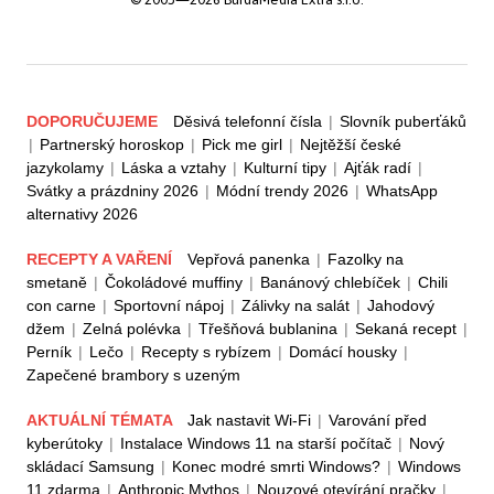
DOPORUČUJEME
Děsivá telefonní čísla
|
Slovník puberťáků
|
Partnerský horoskop
|
Pick me girl
|
Nejtěžší české
jazykolamy
|
Láska a vztahy
|
Kulturní tipy
|
Ajťák radí
|
Svátky a prázdniny 2026
|
Módní trendy 2026
|
WhatsApp
alternativy 2026
RECEPTY A VAŘENÍ
Vepřová panenka
|
Fazolky na
smetaně
|
Čokoládové muffiny
|
Banánový chlebíček
|
Chili
con carne
|
Sportovní nápoj
|
Zálivky na salát
|
Jahodový
džem
|
Zelná polévka
|
Třešňová bublanina
|
Sekaná recept
|
Perník
|
Lečo
|
Recepty s rybízem
|
Domácí housky
|
Zapečené brambory s uzeným
AKTUÁLNÍ TÉMATA
Jak nastavit Wi-Fi
|
Varování před
kyberútoky
|
Instalace Windows 11 na starší počítač
|
Nový
skládací Samsung
|
Konec modré smrti Windows?
|
Windows
11 zdarma
|
Anthropic Mythos
|
Nouzové otevírání pračky
|