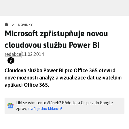
Přejít
k
hlavnímu
>
obsahu
NOVINKY
Microsoft zpřístupňuje novou
cloudovou službu Power BI
redakce
11.02.2014
Cloudová služba Power BI pro Office 365 otevírá
nové možnosti analýz a vizualizace dat uživatelům
aplikací Office 365.
Líbí se vám tento článek? Přidejte si Chip.cz do Google
zpráv,
stačí jedno kliknutí!