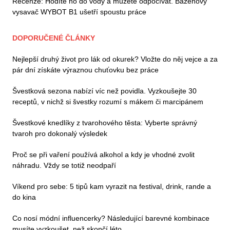
Recenze: Hodíte ho do vody a můžete odpočívat. Bazénový
vysavač WYBOT B1 ušetří spoustu práce
DOPORUČENÉ ČLÁNKY
Nejlepší druhý život pro lák od okurek? Vložte do něj vejce a za
pár dní získáte výraznou chuťovku bez práce
Švestková sezona nabízí víc než povidla. Vyzkoušejte 30
receptů, v nichž si švestky rozumí s mákem či marcipánem
Švestkové knedlíky z tvarohového těsta: Vyberte správný
tvaroh pro dokonalý výsledek
Proč se při vaření používá alkohol a kdy je vhodné zvolit
náhradu. Vždy se totiž neodpaří
Víkend pro sebe: 5 tipů kam vyrazit na festival, drink, rande a
do kina
Co nosí módní influencerky? Následující barevné kombinace
musíte vyzkoušet, než skončí léto