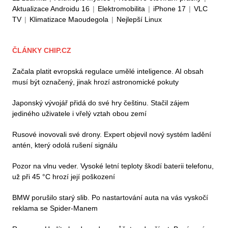
Aktualizace Androidu 16
|
Elektromobilita
|
iPhone 17
|
VLC
TV
|
Klimatizace Maoudegola
|
Nejlepší Linux
ČLÁNKY CHIP.CZ
Začala platit evropská regulace umělé inteligence. AI obsah
musí být označený, jinak hrozí astronomické pokuty
Japonský vývojář přidá do své hry češtinu. Stačil zájem
jediného uživatele i vřelý vztah obou zemí
Rusové inovovali své drony. Expert objevil nový systém ladění
antén, který odolá rušení signálu
Pozor na vlnu veder. Vysoké letní teploty škodí baterii telefonu,
už při 45 °C hrozí její poškození
BMW porušilo starý slib. Po nastartování auta na vás vyskočí
reklama se Spider-Manem