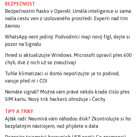
BEZPEČNOST
Bezpečnostní fiasko v OpenAI: Umělá inteligence si sama
našla cestu ven z izolovaného prostředí. Experti nad tím
žasnou
WhatsApp není jediný. Podvodníci mají nový fígl, dejte si
pozor na Signalu
Ihned si aktualizujte Windows. Microsoft opravil přes 600
chyb, dvě z nich už se zneužívají
Tuhle klimatizaci si domů nepořizujte: je to podvod,
varuje před ní i ČOI
Nemáte signál? Možná vám právě někdo krade číslo přes
SIM kartu. Nový trik hackerů ohrožuje i Čechy
TIPY A TRIKY
Ajťák radí: Neumírá vám náhodou disk? Zkontrolujte si ho
bezplatným nástrojem, než přijdete o data
Poznejte tajemství barevných USB portů: Co znamenají