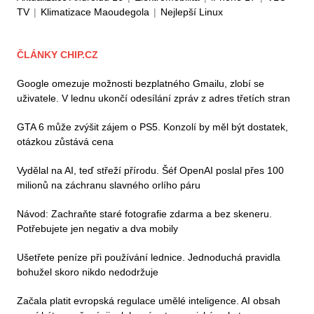
TV
|
Klimatizace Maoudegola
|
Nejlepší Linux
ČLÁNKY CHIP.CZ
Google omezuje možnosti bezplatného Gmailu, zlobí se
uživatele. V lednu ukončí odesílání zpráv z adres třetích stran
GTA 6 může zvýšit zájem o PS5. Konzolí by měl být dostatek,
otázkou zůstává cena
Vydělal na AI, teď střeží přírodu. Šéf OpenAI poslal přes 100
milionů na záchranu slavného orlího páru
Návod: Zachraňte staré fotografie zdarma a bez skeneru.
Potřebujete jen negativ a dva mobily
Ušetřete peníze při používání lednice. Jednoduchá pravidla
bohužel skoro nikdo nedodržuje
Začala platit evropská regulace umělé inteligence. AI obsah