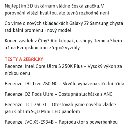
Nejlepším 3D tiskárnám vládne česká značka. V
porovnání vítězí kvalitou, ale levná rozhodně není
Co víme o nových skládačkách Galaxy Z? Samsung chystá
radikální proměnu i nový model
Konec zásilek z Číny? Ale kdepak, e-shopy Temu a Shein
už na Evropskou unii zřejmě vyzrály
TESTY A ŽEBŘÍČKY
Recenze: Intel Core Ultra 5 250K Plus – Vysoký výkon za
nízkou cenu
Recenze: JBL Live 780 NC – Skvěle vybavená střední třída
Recenze: O2 Pods Ultra – Dostupná sluchátka s ANC
Recenze: TCL 75C7L – Otestovali jsme nového vládce
jasu s obřím SQD Mini-LED panelem
Recenze: JVC XS-E934B – Reproduktor s powerbankou