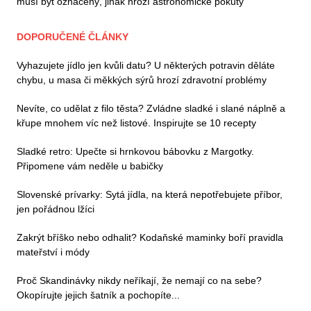
musí být označený, jinak hrozí astronomické pokuty
DOPORUČENÉ ČLÁNKY
Vyhazujete jídlo jen kvůli datu? U některých potravin děláte
chybu, u masa či měkkých sýrů hrozí zdravotní problémy
Nevíte, co udělat z filo těsta? Zvládne sladké i slané náplně a
křupe mnohem víc než listové. Inspirujte se 10 recepty
Sladké retro: Upečte si hrnkovou bábovku z Margotky.
Připomene vám neděle u babičky
Slovenské prívarky: Sytá jídla, na která nepotřebujete příbor,
jen pořádnou lžíci
Zakrýt bříško nebo odhalit? Kodaňské maminky boří pravidla
mateřství i módy
Proč Skandinávky nikdy neříkají, že nemají co na sebe?
Okopírujte jejich šatník a pochopíte...