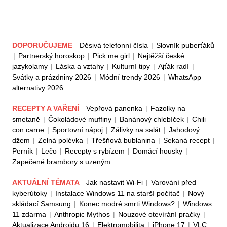
DOPORUČUJEME
Děsivá telefonní čísla
|
Slovník puberťáků
|
Partnerský horoskop
|
Pick me girl
|
Nejtěžší české
jazykolamy
|
Láska a vztahy
|
Kulturní tipy
|
Ajťák radí
|
Svátky a prázdniny 2026
|
Módní trendy 2026
|
WhatsApp
alternativy 2026
RECEPTY A VAŘENÍ
Vepřová panenka
|
Fazolky na
smetaně
|
Čokoládové muffiny
|
Banánový chlebíček
|
Chili
con carne
|
Sportovní nápoj
|
Zálivky na salát
|
Jahodový
džem
|
Zelná polévka
|
Třešňová bublanina
|
Sekaná recept
|
Perník
|
Lečo
|
Recepty s rybízem
|
Domácí housky
|
Zapečené brambory s uzeným
AKTUÁLNÍ TÉMATA
Jak nastavit Wi-Fi
|
Varování před
kyberútoky
|
Instalace Windows 11 na starší počítač
|
Nový
skládací Samsung
|
Konec modré smrti Windows?
|
Windows
11 zdarma
|
Anthropic Mythos
|
Nouzové otevírání pračky
|
Aktualizace Androidu 16
|
Elektromobilita
|
iPhone 17
|
VLC