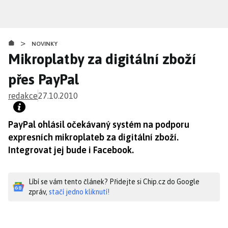
Přejít
k
hlavnímu
>
obsahu
NOVINKY
Mikroplatby za digitální zboží
přes PayPal
redakce
27.10.2010
PayPal ohlásil očekávaný systém na podporu
expresních mikroplateb za digitální zboží.
Integrovat jej bude i Facebook.
Líbí se vám tento článek? Přidejte si Chip.cz do Google
zpráv,
stačí jedno kliknutí!