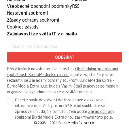
Všeobecné obchodní podmínky
RSS
Nastavení soukromí
Zásady ochrany soukromí
Cookies zásady
Zajímavosti ze světa IT v e-mailu
ODEBÍRAT
Přihlášením k newsletteru souhlasíte s
Obchodními podmínkami
společnosti BurdaMedia Extra s.r.o.
a potvrzujete, že jste se
seznámili se
Zásadami ochrany soukromí BurdaMedia Extra -
BurdaMedia Extra s.r.o.
bude s Vašimi údaji pracovat zejména k
organizaci a vyhodnocení akce a zasílání novinek.
Chcete navíc dostávat i další zajímavé a exkluzivní
informace od našich partnerů? Pokud souhlasíte se
zpracováním údajů k tomuto účelu podle
Zásad ochrany
soukromí BurdaMedia Extra s.r.o.
, zaškrtněte toto pole.
© 2003—2026 BurdaMedia Extra s.r.o.