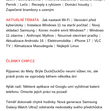
Perník
|
Lečo
|
Recepty s rybízem
|
Domácí housky
|
Zapečené brambory s uzeným
AKTUÁLNÍ TÉMATA
Jak nastavit Wi-Fi
|
Varování před
kyberútoky
|
Instalace Windows 11 na starší počítač
|
Nový
skládací Samsung
|
Konec modré smrti Windows?
|
Windows
11 zdarma
|
Anthropic Mythos
|
Nouzové otevírání pračky
|
Aktualizace Androidu 16
|
Elektromobilita
|
iPhone 17
|
VLC
TV
|
Klimatizace Maoudegola
|
Nejlepší Linux
ČLÁNKY CHIP.CZ
Rýpanec do Mety. Brýle DuckDuckGo neumí vůbec nic, ale
právě proto se vyprodaly během několika dní
Ajťák radí: Některé aplikace od Googlu umí vyždímat baterii
telefonu. Omezte jejich práci na pozadí
Téměř dokonalé chytré hodinky. Nová generace Samsung
Galaxy Watch Ultra2 odstranila nedostatky svého předchůdce