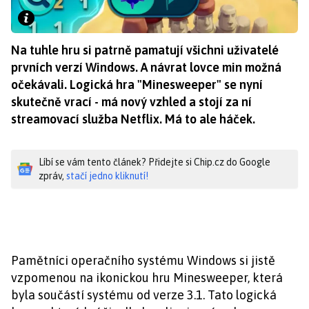
Na tuhle hru si patrně pamatují všichni uživatelé
prvních verzí Windows. A návrat lovce min možná
očekávali. Logická hra "Minesweeper" se nyní
skutečně vrací - má nový vzhled a stojí za ní
streamovací služba Netflix. Má to ale háček.
Líbí se vám tento článek? Přidejte si Chip.cz do Google
zpráv,
stačí jedno kliknutí!
Pamětníci operačního systému Windows si jistě
vzpomenou na ikonickou hru Minesweeper, která
byla součástí systému od verze 3.1. Tato logická