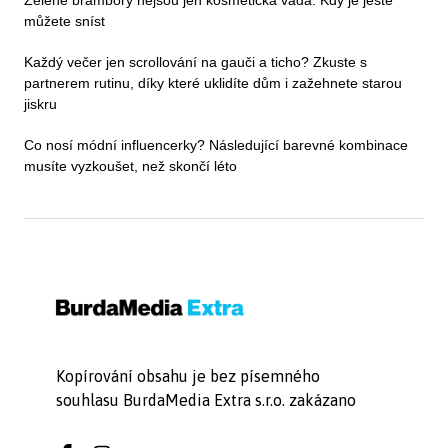
Zelené brambory nejsou jen kosmetická vada. Kdy je ještě
můžete sníst
Každý večer jen scrollování na gauči a ticho? Zkuste s
partnerem rutinu, díky které uklidíte dům i zažehnete starou
jiskru
Co nosí módní influencerky? Následující barevné kombinace
musíte vyzkoušet, než skončí léto
Kopírování obsahu je bez písemného
souhlasu BurdaMedia Extra s.r.o. zakázano