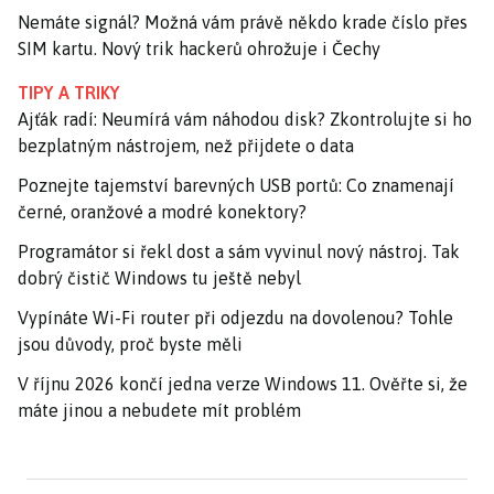
Nemáte signál? Možná vám právě někdo krade číslo přes
SIM kartu. Nový trik hackerů ohrožuje i Čechy
TIPY A TRIKY
Ajťák radí: Neumírá vám náhodou disk? Zkontrolujte si ho
bezplatným nástrojem, než přijdete o data
Poznejte tajemství barevných USB portů: Co znamenají
černé, oranžové a modré konektory?
Programátor si řekl dost a sám vyvinul nový nástroj. Tak
dobrý čistič Windows tu ještě nebyl
Vypínáte Wi-Fi router při odjezdu na dovolenou? Tohle
jsou důvody, proč byste měli
V říjnu 2026 končí jedna verze Windows 11. Ověřte si, že
máte jinou a nebudete mít problém