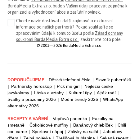
BurdaMedia Extra s.r.o.
bude s Vašimi údaji pracovat zejména k
organizaci a vyhodnocení akce a zasílání novinek.
Chcete navíc dostávat i další zajímavé a exkluzivní
informace od našich partnerů? Pokud souhlasíte se
zpracováním údajů k tomuto účelu podle
Zásad ochrany
soukromí BurdaMedia Extra s.r.o.
, zaškrtněte toto pole.
© 2003—2026 BurdaMedia Extra s.r.o.
DOPORUČUJEME
Děsivá telefonní čísla
|
Slovník puberťáků
|
Partnerský horoskop
|
Pick me girl
|
Nejtěžší české
jazykolamy
|
Láska a vztahy
|
Kulturní tipy
|
Ajťák radí
|
Svátky a prázdniny 2026
|
Módní trendy 2026
|
WhatsApp
alternativy 2026
RECEPTY A VAŘENÍ
Vepřová panenka
|
Fazolky na
smetaně
|
Čokoládové muffiny
|
Banánový chlebíček
|
Chili
con carne
|
Sportovní nápoj
|
Zálivky na salát
|
Jahodový
džem
|
Zelná polévka
|
Třešňová bublanina
|
Sekaná recept
|