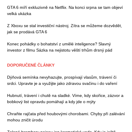
GTA 6 míří exkluzivně na Netflix. Na konci srpna se tam objeví
velká ukázka
Z Xboxu se stal investiční nástroj. Zítra se můžeme dozvědět,
jak se prodává GTA 6
Konec pohádky o bohatství z umělé inteligence? Slavný
investor z filmu Sázka na nejistotu věští trhům drsný pád
DOPORUČENÉ ČLÁNKY
Dýňová semínka nevyhazujte, prospívají vlasům, trávení či
srdci. Upravte je a využijte jako zdravou svačinu i do vaření
Hubnutí, trávení i chutě na sladké. Víme, kdy skořice, zázvor a
bobkový list opravdu pomáhají a kdy jde o mýty
Chraňte rajčata před houbovými chorobami. Chyby při zalévání
mohou zničit úrodu