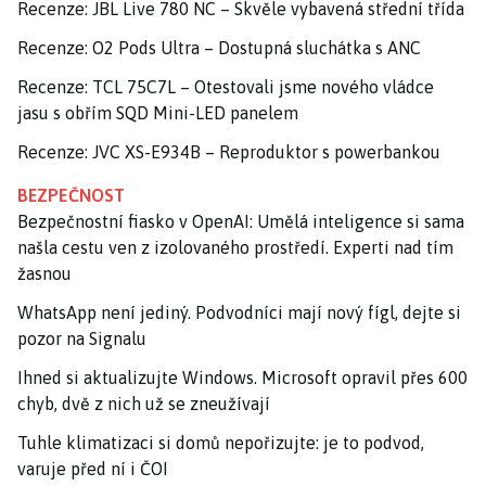
Recenze: JBL Live 780 NC – Skvěle vybavená střední třída
Recenze: O2 Pods Ultra – Dostupná sluchátka s ANC
Recenze: TCL 75C7L – Otestovali jsme nového vládce
jasu s obřím SQD Mini-LED panelem
Recenze: JVC XS-E934B – Reproduktor s powerbankou
BEZPEČNOST
Bezpečnostní fiasko v OpenAI: Umělá inteligence si sama
našla cestu ven z izolovaného prostředí. Experti nad tím
žasnou
WhatsApp není jediný. Podvodníci mají nový fígl, dejte si
pozor na Signalu
Ihned si aktualizujte Windows. Microsoft opravil přes 600
chyb, dvě z nich už se zneužívají
Tuhle klimatizaci si domů nepořizujte: je to podvod,
varuje před ní i ČOI