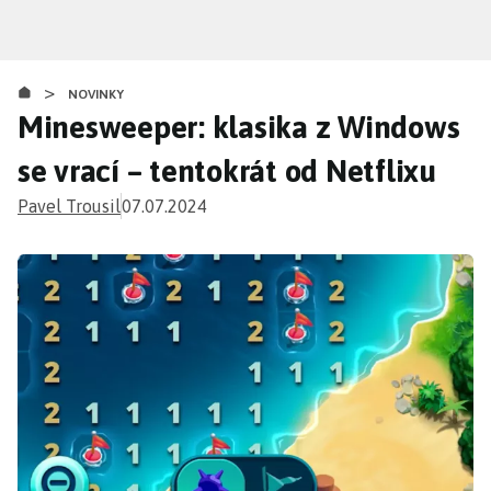
Přejít
k
hlavnímu
>
obsahu
NOVINKY
Minesweeper: klasika z Windows
se vrací – tentokrát od Netflixu
Pavel Trousil
07.07.2024