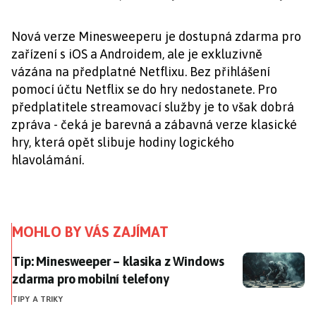
Nová verze Minesweeperu je dostupná zdarma pro
zařízení s iOS a Androidem, ale je exkluzivně
vázána na předplatné Netflixu. Bez přihlášení
pomocí účtu Netflix se do hry nedostanete. Pro
předplatitele streamovací služby je to však dobrá
zpráva - čeká je barevná a zábavná verze klasické
hry, která opět slibuje hodiny logického
hlavolámání.
MOHLO BY VÁS ZAJÍMAT
Tip: Minesweeper – klasika z Windows zdarma pro mo
Tip: Minesweeper – klasika z Windows
zdarma pro mobilní telefony
TIPY A TRIKY