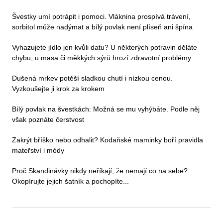
Švestky umí potrápit i pomoci. Vláknina prospívá trávení,
sorbitol může nadýmat a bílý povlak není plíseň ani špína
Vyhazujete jídlo jen kvůli datu? U některých potravin děláte
chybu, u masa či měkkých sýrů hrozí zdravotní problémy
Dušená mrkev potěší sladkou chutí i nízkou cenou.
Vyzkoušejte ji krok za krokem
Bílý povlak na švestkách: Možná se mu vyhýbáte. Podle něj
však poznáte čerstvost
Zakrýt bříško nebo odhalit? Kodaňské maminky boří pravidla
mateřství i módy
Proč Skandinávky nikdy neříkají, že nemají co na sebe?
Okopírujte jejich šatník a pochopíte...