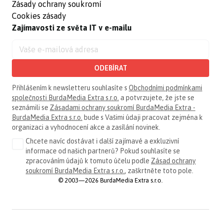
Zásady ochrany soukromí
Cookies zásady
Zajímavosti ze světa IT v e-mailu
ODEBÍRAT
Přihlášením k newsletteru souhlasíte s
Obchodními podmínkami
společnosti BurdaMedia Extra s.r.o.
a potvrzujete, že jste se
seznámili se
Zásadami ochrany soukromí BurdaMedia Extra -
BurdaMedia Extra s.r.o.
bude s Vašimi údaji pracovat zejména k
organizaci a vyhodnocení akce a zasílání novinek.
Chcete navíc dostávat i další zajímavé a exkluzivní
informace od našich partnerů? Pokud souhlasíte se
zpracováním údajů k tomuto účelu podle
Zásad ochrany
soukromí BurdaMedia Extra s.r.o.
, zaškrtněte toto pole.
© 2003—2026 BurdaMedia Extra s.r.o.