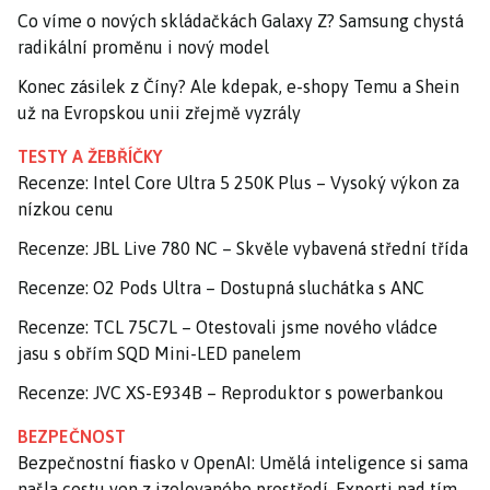
Co víme o nových skládačkách Galaxy Z? Samsung chystá
radikální proměnu i nový model
Konec zásilek z Číny? Ale kdepak, e-shopy Temu a Shein
už na Evropskou unii zřejmě vyzrály
TESTY A ŽEBŘÍČKY
Recenze: Intel Core Ultra 5 250K Plus – Vysoký výkon za
nízkou cenu
Recenze: JBL Live 780 NC – Skvěle vybavená střední třída
Recenze: O2 Pods Ultra – Dostupná sluchátka s ANC
Recenze: TCL 75C7L – Otestovali jsme nového vládce
jasu s obřím SQD Mini-LED panelem
Recenze: JVC XS-E934B – Reproduktor s powerbankou
BEZPEČNOST
Bezpečnostní fiasko v OpenAI: Umělá inteligence si sama
našla cestu ven z izolovaného prostředí. Experti nad tím