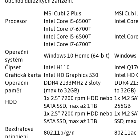
obchod důležitých zařízení.
MSI Cubi 2 Plus
MSI Cubi 
Procesor
Intel Core i5-6500T
Intel Cor
Intel Core i7-6700T
Intel Core i5-6500T
Intel Cor
Intel Core i7-6700T
Operační
Windows 10 Home (64-bit)
Windows 
systém
Čipset
Intel H110
Intel Q17
Grafická karta
Intel HD Graphics 530
Intel HD 
Operační
DDR4 2133MHz 2 sloty
DDR4 213
paměť
(max to 32GB)
to 32GB)
1x 2.5“ 7200 rpm HDD nebo
1x M.2 SA
HDD
SATA SSD, max až 1TB
256GB
1x 2.5“ 7200 rpm HDD nebo
1x M.2 S
SATA SSD, max až 1TB
SSD, max
Bezdrátové
802.11b/g/n
802.11ac 
připojení