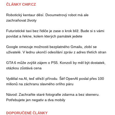
ČLÁNKY CHIP.CZ
Robotický kentaur děsí. Dvoumetrový robot má ale
zachraňovat životy
Futuristické taxi bez řidiče je zase o krok blíž. Bude si s vámi
povídat a řekne, kolem kterých památek jedete
Google omezuje možnosti bezplatného Gmailu, zlobí se
uživatelé. V lednu ukončí odesílání zpráv z adres třetích stran
GTA 6 může zvýšit zájem o PS5. Konzolí by měl být dostatek,
otázkou zůstává cena
Vydělal na AI, teď střeží přírodu. Šéf OpenAI poslal přes 100
milionů na záchranu slavného orlího páru
Návod: Zachraňte staré fotografie zdarma a bez skeneru.
Potřebujete jen negativ a dva mobily
DOPORUČENÉ ČLÁNKY