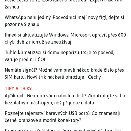
žasnou
WhatsApp není jediný. Podvodníci mají nový fígl, dejte si
pozor na Signalu
Ihned si aktualizujte Windows. Microsoft opravil přes 600
chyb, dvě z nich už se zneužívají
Tuhle klimatizaci si domů nepořizujte: je to podvod,
varuje před ní i ČOI
Nemáte signál? Možná vám právě někdo krade číslo přes
SIM kartu. Nový trik hackerů ohrožuje i Čechy
TIPY A TRIKY
Ajťák radí: Neumírá vám náhodou disk? Zkontrolujte si ho
bezplatným nástrojem, než přijdete o data
Poznejte tajemství barevných USB portů: Co znamenají
černé, oranžové a modré konektory?
Programátor si řekl dost a sám vyvinul nový nástroj. Tak