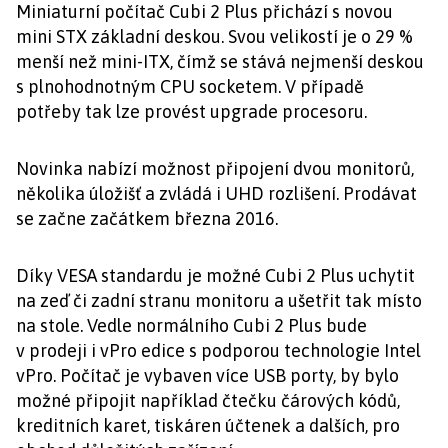
Miniaturní počítač Cubi 2 Plus přichází s novou
mini STX základní deskou. Svou velikostí je o 29 %
menší než mini-ITX, čímž se stává nejmenší deskou
s plnohodnotným CPU socketem. V případě
potřeby tak lze provést upgrade procesoru.
Novinka nabízí možnost připojení dvou monitorů,
několika úložišť a zvládá i UHD rozlišení. Prodávat
se začne začátkem března 2016.
Díky VESA standardu je možné Cubi 2 Plus uchytit
na zeď či zadní stranu monitoru a ušetřit tak místo
na stole. Vedle normálního Cubi 2 Plus bude
v prodeji i vPro edice s podporou technologie Intel
vPro. Počítač je vybaven více USB porty, by bylo
možné připojit například čtečku čárových kódů,
kreditních karet, tiskáren účtenek a dalších, pro