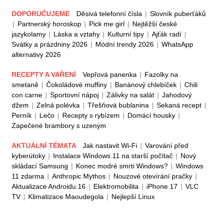
DOPORUČUJEME
Děsivá telefonní čísla
|
Slovník puberťáků
|
Partnerský horoskop
|
Pick me girl
|
Nejtěžší české
jazykolamy
|
Láska a vztahy
|
Kulturní tipy
|
Ajťák radí
|
Svátky a prázdniny 2026
|
Módní trendy 2026
|
WhatsApp
alternativy 2026
RECEPTY A VAŘENÍ
Vepřová panenka
|
Fazolky na
smetaně
|
Čokoládové muffiny
|
Banánový chlebíček
|
Chili
con carne
|
Sportovní nápoj
|
Zálivky na salát
|
Jahodový
džem
|
Zelná polévka
|
Třešňová bublanina
|
Sekaná recept
|
Perník
|
Lečo
|
Recepty s rybízem
|
Domácí housky
|
Zapečené brambory s uzeným
AKTUÁLNÍ TÉMATA
Jak nastavit Wi-Fi
|
Varování před
kyberútoky
|
Instalace Windows 11 na starší počítač
|
Nový
skládací Samsung
|
Konec modré smrti Windows?
|
Windows
11 zdarma
|
Anthropic Mythos
|
Nouzové otevírání pračky
|
Aktualizace Androidu 16
|
Elektromobilita
|
iPhone 17
|
VLC
TV
|
Klimatizace Maoudegola
|
Nejlepší Linux