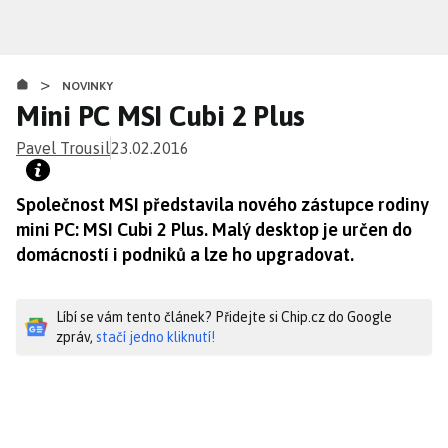
Přejít
k
hlavnímu
>
obsahu
NOVINKY
Mini PC MSI Cubi 2 Plus
Pavel Trousil
23.02.2016
Společnost MSI představila nového zástupce rodiny
mini PC: MSI Cubi 2 Plus. Malý desktop je určen do
domácností i podniků a lze ho upgradovat.
Líbí se vám tento článek? Přidejte si Chip.cz do Google
zpráv,
stačí jedno kliknutí!