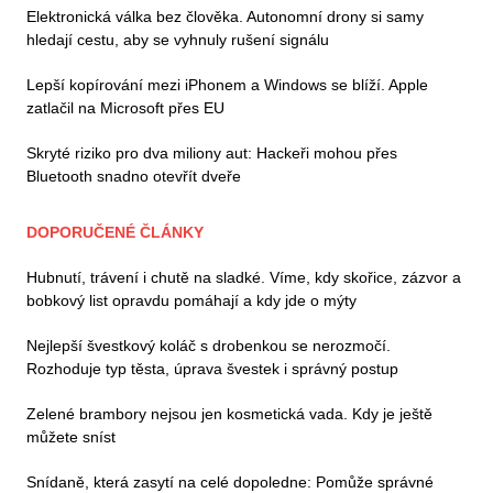
Elektronická válka bez člověka. Autonomní drony si samy
hledají cestu, aby se vyhnuly rušení signálu
Lepší kopírování mezi iPhonem a Windows se blíží. Apple
zatlačil na Microsoft přes EU
Skryté riziko pro dva miliony aut: Hackeři mohou přes
Bluetooth snadno otevřít dveře
DOPORUČENÉ ČLÁNKY
Hubnutí, trávení i chutě na sladké. Víme, kdy skořice, zázvor a
bobkový list opravdu pomáhají a kdy jde o mýty
Nejlepší švestkový koláč s drobenkou se nerozmočí.
Rozhoduje typ těsta, úprava švestek i správný postup
Zelené brambory nejsou jen kosmetická vada. Kdy je ještě
můžete sníst
Snídaně, která zasytí na celé dopoledne: Pomůže správné