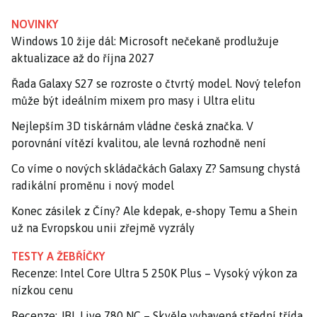
NOVINKY
Windows 10 žije dál: Microsoft nečekaně prodlužuje
aktualizace až do října 2027
Řada Galaxy S27 se rozroste o čtvrtý model. Nový telefon
může být ideálním mixem pro masy i Ultra elitu
Nejlepším 3D tiskárnám vládne česká značka. V
porovnání vítězí kvalitou, ale levná rozhodně není
Co víme o nových skládačkách Galaxy Z? Samsung chystá
radikální proměnu i nový model
Konec zásilek z Číny? Ale kdepak, e-shopy Temu a Shein
už na Evropskou unii zřejmě vyzrály
TESTY A ŽEBŘÍČKY
Recenze: Intel Core Ultra 5 250K Plus – Vysoký výkon za
nízkou cenu
Recenze: JBL Live 780 NC – Skvěle vybavená střední třída