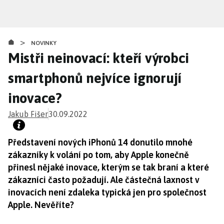
Přejít
k
hlavnímu
>
obsahu
NOVINKY
Mistři neinovací: kteří výrobci
smartphonů nejvíce ignorují
inovace?
Jakub Fišer
30.09.2022
Představení nových iPhonů 14 donutilo mnohé
zákazníky k volání po tom, aby Apple konečně
přinesl nějaké inovace, kterým se tak braní a které
zákazníci často požadují. Ale částečná laxnost v
inovacích není zdaleka typická jen pro společnost
Apple. Nevěříte?