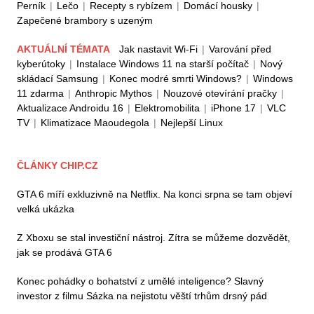
Perník
|
Lečo
|
Recepty s rybízem
|
Domácí housky
|
Zapečené brambory s uzeným
AKTUÁLNÍ TÉMATA
Jak nastavit Wi-Fi
|
Varování před
kyberútoky
|
Instalace Windows 11 na starší počítač
|
Nový
skládací Samsung
|
Konec modré smrti Windows?
|
Windows
11 zdarma
|
Anthropic Mythos
|
Nouzové otevírání pračky
|
Aktualizace Androidu 16
|
Elektromobilita
|
iPhone 17
|
VLC
TV
|
Klimatizace Maoudegola
|
Nejlepší Linux
ČLÁNKY CHIP.CZ
GTA 6 míří exkluzivně na Netflix. Na konci srpna se tam objeví
velká ukázka
Z Xboxu se stal investiční nástroj. Zítra se můžeme dozvědět,
jak se prodává GTA 6
Konec pohádky o bohatství z umělé inteligence? Slavný
investor z filmu Sázka na nejistotu věští trhům drsný pád