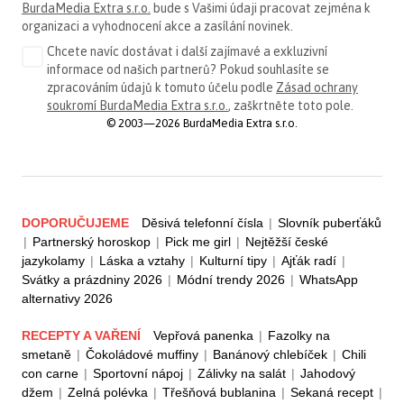
BurdaMedia Extra s.r.o.
bude s Vašimi údaji pracovat zejména k
organizaci a vyhodnocení akce a zasílání novinek.
Chcete navíc dostávat i další zajímavé a exkluzivní
informace od našich partnerů? Pokud souhlasíte se
zpracováním údajů k tomuto účelu podle
Zásad ochrany
soukromí BurdaMedia Extra s.r.o.
, zaškrtněte toto pole.
© 2003—2026 BurdaMedia Extra s.r.o.
DOPORUČUJEME
Děsivá telefonní čísla
|
Slovník puberťáků
|
Partnerský horoskop
|
Pick me girl
|
Nejtěžší české
jazykolamy
|
Láska a vztahy
|
Kulturní tipy
|
Ajťák radí
|
Svátky a prázdniny 2026
|
Módní trendy 2026
|
WhatsApp
alternativy 2026
RECEPTY A VAŘENÍ
Vepřová panenka
|
Fazolky na
smetaně
|
Čokoládové muffiny
|
Banánový chlebíček
|
Chili
con carne
|
Sportovní nápoj
|
Zálivky na salát
|
Jahodový
džem
|
Zelná polévka
|
Třešňová bublanina
|
Sekaná recept
|