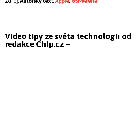
Zdroj:
Autorský text
,
Apple
,
GSMArena
Video tipy ze světa technologií od
redakce Chip.cz –