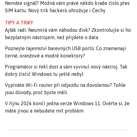
Nemáte signál? Možná vám právě někdo krade číslo přes
SIM kartu. Nový trik hackerů ohrožuje i Čechy
TIPY A TRIKY
Ajťák radí: Neumírá vám náhodou disk? Zkontrolujte si ho
bezplatným nástrojem, než přijdete o data
Poznejte tajemství barevných USB portů: Co znamenají
černé, oranžové a modré konektory?
Programátor si řekl dost a sám vyvinul nový nástroj. Tak
dobrý čistič Windows tu ještě nebyl
Vypínáte Wi-Fi router při odjezdu na dovolenou? Tohle
jsou důvody, proč byste měli
V říjnu 2026 končí jedna verze Windows 11. Ověřte si, že
máte jinou a nebudete mít problém