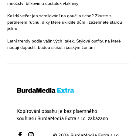
množství bílkovin a dostatek vlákniny
Každý večer jen scrollování na gauči a ticho? Zkuste s
partnerem rutinu, díky které uklidíte dům i zažehnete starou
jiskru
Letní trendy podle vášnivých Italek. Stylové outfity, na které
nedají dopustit, budou slušet i českým ženám
Kopírování obsahu je bez písemného
souhlasu BurdaMedia Extra s.r.o. zakázano
© 2026 BurdaMedia Extra s.r.o.