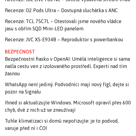
Recenze: O2 Pods Ultra – Dostupná sluchátka s ANC
Recenze: TCL 75C7L – Otestovali jsme nového vládce
jasu s obřím SQD Mini-LED panelem
Recenze: JVC XS-E934B – Reproduktor s powerbankou
BEZPEČNOST
Bezpečnostní fiasko v OpenAI: Umělá inteligence si sama
našla cestu ven z izolovaného prostředí. Experti nad tím
žasnou
WhatsApp není jediný. Podvodníci mají nový fígl, dejte si
pozor na Signalu
Ihned si aktualizujte Windows. Microsoft opravil přes 600
chyb, dvě z nich už se zneužívají
Tuhle klimatizaci si domů nepořizujte: je to podvod,
varuje před ní i ČOI