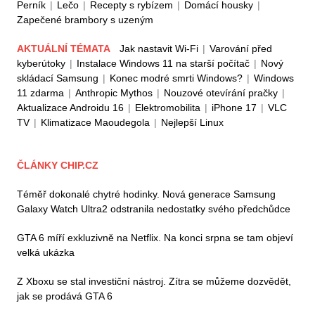
Perník
|
Lečo
|
Recepty s rybízem
|
Domácí housky
|
Zapečené brambory s uzeným
AKTUÁLNÍ TÉMATA
Jak nastavit Wi-Fi
|
Varování před
kyberútoky
|
Instalace Windows 11 na starší počítač
|
Nový
skládací Samsung
|
Konec modré smrti Windows?
|
Windows
11 zdarma
|
Anthropic Mythos
|
Nouzové otevírání pračky
|
Aktualizace Androidu 16
|
Elektromobilita
|
iPhone 17
|
VLC
TV
|
Klimatizace Maoudegola
|
Nejlepší Linux
ČLÁNKY CHIP.CZ
Téměř dokonalé chytré hodinky. Nová generace Samsung
Galaxy Watch Ultra2 odstranila nedostatky svého předchůdce
GTA 6 míří exkluzivně na Netflix. Na konci srpna se tam objeví
velká ukázka
Z Xboxu se stal investiční nástroj. Zítra se můžeme dozvědět,
jak se prodává GTA 6