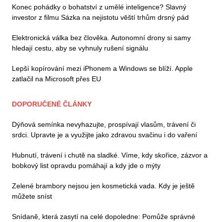
Konec pohádky o bohatství z umělé inteligence? Slavný
investor z filmu Sázka na nejistotu věští trhům drsný pád
Elektronická válka bez člověka. Autonomní drony si samy
hledají cestu, aby se vyhnuly rušení signálu
Lepší kopírování mezi iPhonem a Windows se blíží. Apple
zatlačil na Microsoft přes EU
DOPORUČENÉ ČLÁNKY
Dýňová semínka nevyhazujte, prospívají vlasům, trávení či
srdci. Upravte je a využijte jako zdravou svačinu i do vaření
Hubnutí, trávení i chutě na sladké. Víme, kdy skořice, zázvor a
bobkový list opravdu pomáhají a kdy jde o mýty
Zelené brambory nejsou jen kosmetická vada. Kdy je ještě
můžete sníst
Snídaně, která zasytí na celé dopoledne: Pomůže správné