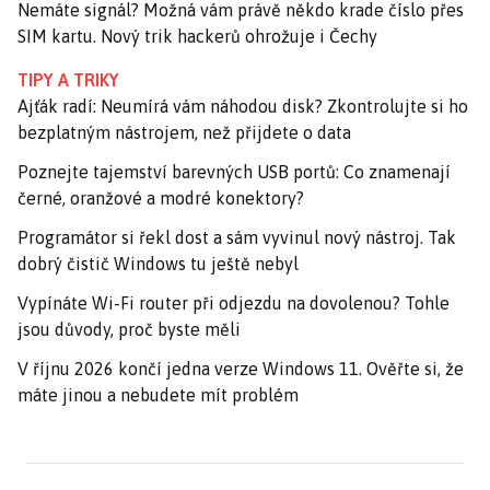
Nemáte signál? Možná vám právě někdo krade číslo přes
SIM kartu. Nový trik hackerů ohrožuje i Čechy
TIPY A TRIKY
Ajťák radí: Neumírá vám náhodou disk? Zkontrolujte si ho
bezplatným nástrojem, než přijdete o data
Poznejte tajemství barevných USB portů: Co znamenají
černé, oranžové a modré konektory?
Programátor si řekl dost a sám vyvinul nový nástroj. Tak
dobrý čistič Windows tu ještě nebyl
Vypínáte Wi-Fi router při odjezdu na dovolenou? Tohle
jsou důvody, proč byste měli
V říjnu 2026 končí jedna verze Windows 11. Ověřte si, že
máte jinou a nebudete mít problém