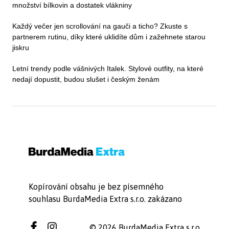
množství bílkovin a dostatek vlákniny
Každý večer jen scrollování na gauči a ticho? Zkuste s
partnerem rutinu, díky které uklidíte dům i zažehnete starou
jiskru
Letní trendy podle vášnivých Italek. Stylové outfity, na které
nedají dopustit, budou slušet i českým ženám
Kopírování obsahu je bez písemného
souhlasu BurdaMedia Extra s.r.o. zakázano
© 2026 BurdaMedia Extra s.r.o.