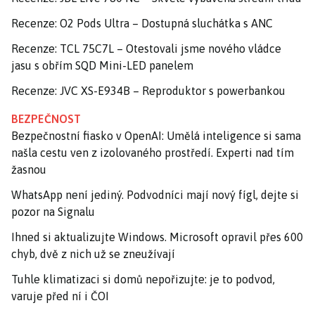
Recenze: O2 Pods Ultra – Dostupná sluchátka s ANC
Recenze: TCL 75C7L – Otestovali jsme nového vládce
jasu s obřím SQD Mini-LED panelem
Recenze: JVC XS-E934B – Reproduktor s powerbankou
BEZPEČNOST
Bezpečnostní fiasko v OpenAI: Umělá inteligence si sama
našla cestu ven z izolovaného prostředí. Experti nad tím
žasnou
WhatsApp není jediný. Podvodníci mají nový fígl, dejte si
pozor na Signalu
Ihned si aktualizujte Windows. Microsoft opravil přes 600
chyb, dvě z nich už se zneužívají
Tuhle klimatizaci si domů nepořizujte: je to podvod,
varuje před ní i ČOI