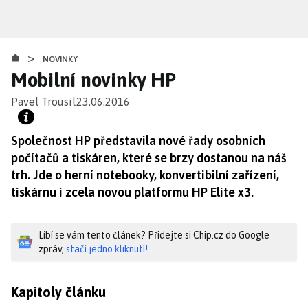
Přejít
k
hlavnímu
>
obsahu
NOVINKY
Mobilní novinky HP
Pavel Trousil
23.06.2016
Společnost HP představila nové řady osobních
počítačů a tiskáren, které se brzy dostanou na náš
trh. Jde o herní notebooky, konvertibilní zařízení,
tiskárnu i zcela novou platformu HP Elite x3.
Líbí se vám tento článek? Přidejte si Chip.cz do Google
zpráv,
stačí jedno kliknutí!
Kapitoly článku