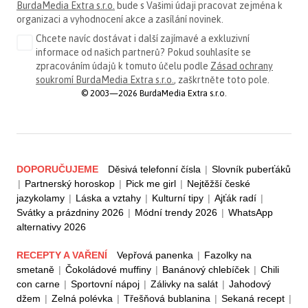
BurdaMedia Extra s.r.o.
bude s Vašimi údaji pracovat zejména k
organizaci a vyhodnocení akce a zasílání novinek.
Chcete navíc dostávat i další zajímavé a exkluzivní
informace od našich partnerů? Pokud souhlasíte se
zpracováním údajů k tomuto účelu podle
Zásad ochrany
soukromí BurdaMedia Extra s.r.o.
, zaškrtněte toto pole.
© 2003—2026 BurdaMedia Extra s.r.o.
DOPORUČUJEME
Děsivá telefonní čísla
|
Slovník puberťáků
|
Partnerský horoskop
|
Pick me girl
|
Nejtěžší české
jazykolamy
|
Láska a vztahy
|
Kulturní tipy
|
Ajťák radí
|
Svátky a prázdniny 2026
|
Módní trendy 2026
|
WhatsApp
alternativy 2026
RECEPTY A VAŘENÍ
Vepřová panenka
|
Fazolky na
smetaně
|
Čokoládové muffiny
|
Banánový chlebíček
|
Chili
con carne
|
Sportovní nápoj
|
Zálivky na salát
|
Jahodový
džem
|
Zelná polévka
|
Třešňová bublanina
|
Sekaná recept
|