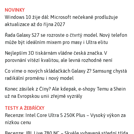
NOVINKY
Windows 10 žije dál: Microsoft nečekaně prodlužuje
aktualizace až do října 2027
Řada Galaxy S27 se rozroste o čtvrtý model. Nový telefon
může být ideálním mixem pro masy i Ultra elitu
Nejlepším 3D tiskárnám vládne česká značka. V
porovnání vítězí kvalitou, ale levná rozhodně není
Co víme o nových skládačkách Galaxy Z? Samsung chystá
radikální proměnu i nový model
Konec zásilek z Číny? Ale kdepak, e-shopy Temu a Shein
už na Evropskou unii zřejmě vyzrály
TESTY A ŽEBŘÍČKY
Recenze: Intel Core Ultra 5 250K Plus – Vysoký výkon za
nízkou cenu
Recenze: JBL Live 780 NC – Skvěle vybavená střední třída