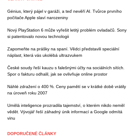
Génius, který pájel v garáži, a teď nevěří AI. Tvůrce prvního
počítače Apple slaví narozeniny
Nový PlayStation 6 může vyřešit letitý problém ovladačů. Sony
si patentovalo novou technologii
Zapomeňte na prášky na spaní. Vědci představili speciální
náplast, která vás ukolébá ultrazvukem
České soudy řeší kauzu s falešnými účty na sociálních sítích.
Spor o fakturu odhalil, jak se ovlivňuje online prostor
Náhlé zdražení o 400 %. Ceny pamětí se v krátké době vrátily
na úroveň roku 2007
Umělá inteligence prozradila tajemství, o kterém nikdo neměl
vědět. Vývojář řeší záhadný únik informací a Google odmítá
vinu
DOPORUČENÉ ČLÁNKY