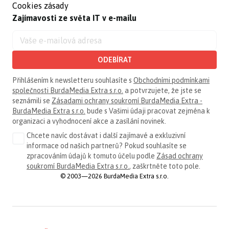
Cookies zásady
Zajímavosti ze světa IT v e-mailu
ODEBÍRAT
Přihlášením k newsletteru souhlasíte s
Obchodními podmínkami
společnosti BurdaMedia Extra s.r.o.
a potvrzujete, že jste se
seznámili se
Zásadami ochrany soukromí BurdaMedia Extra -
BurdaMedia Extra s.r.o.
bude s Vašimi údaji pracovat zejména k
organizaci a vyhodnocení akce a zasílání novinek.
Chcete navíc dostávat i další zajímavé a exkluzivní
informace od našich partnerů? Pokud souhlasíte se
zpracováním údajů k tomuto účelu podle
Zásad ochrany
soukromí BurdaMedia Extra s.r.o.
, zaškrtněte toto pole.
© 2003—2026 BurdaMedia Extra s.r.o.