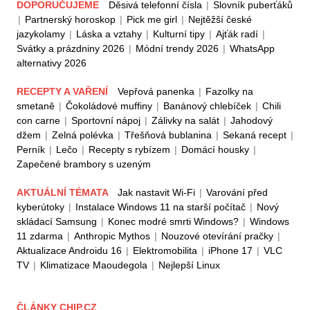
DOPORUČUJEME
Děsivá telefonní čísla
|
Slovník puberťáků
|
Partnerský horoskop
|
Pick me girl
|
Nejtěžší české
jazykolamy
|
Láska a vztahy
|
Kulturní tipy
|
Ajťák radí
|
Svátky a prázdniny 2026
|
Módní trendy 2026
|
WhatsApp
alternativy 2026
RECEPTY A VAŘENÍ
Vepřová panenka
|
Fazolky na
smetaně
|
Čokoládové muffiny
|
Banánový chlebíček
|
Chili
con carne
|
Sportovní nápoj
|
Zálivky na salát
|
Jahodový
džem
|
Zelná polévka
|
Třešňová bublanina
|
Sekaná recept
|
Perník
|
Lečo
|
Recepty s rybízem
|
Domácí housky
|
Zapečené brambory s uzeným
AKTUÁLNÍ TÉMATA
Jak nastavit Wi-Fi
|
Varování před
kyberútoky
|
Instalace Windows 11 na starší počítač
|
Nový
skládací Samsung
|
Konec modré smrti Windows?
|
Windows
11 zdarma
|
Anthropic Mythos
|
Nouzové otevírání pračky
|
Aktualizace Androidu 16
|
Elektromobilita
|
iPhone 17
|
VLC
TV
|
Klimatizace Maoudegola
|
Nejlepší Linux
ČLÁNKY CHIP.CZ