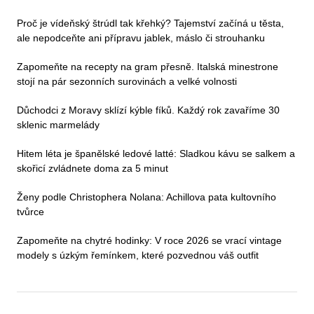
Proč je vídeňský štrúdl tak křehký? Tajemství začíná u těsta,
ale nepodceňte ani přípravu jablek, máslo či strouhanku
Zapomeňte na recepty na gram přesně. Italská minestrone
stojí na pár sezonních surovinách a velké volnosti
Důchodci z Moravy sklízí kýble fíků. Každý rok zavaříme 30
sklenic marmelády
Hitem léta je španělské ledové latté: Sladkou kávu se salkem a
skořicí zvládnete doma za 5 minut
Ženy podle Christophera Nolana: Achillova pata kultovního
tvůrce
Zapomeňte na chytré hodinky: V roce 2026 se vrací vintage
modely s úzkým řemínkem, které pozvednou váš outfit