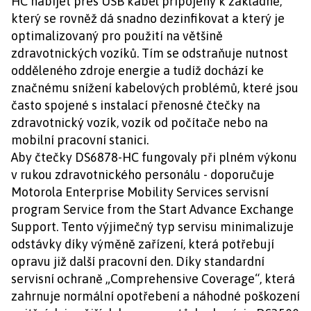
HC nabíjet přes USB kabel připojený k základně,
který se rovněž dá snadno dezinfikovat a který je
optimalizovaný pro použití na většině
zdravotnických vozíků. Tím se odstraňuje nutnost
odděleného zdroje energie a tudíž dochází ke
značnému snížení kabelových problémů, které jsou
často spojené s instalací přenosné čtečky na
zdravotnický vozík, vozík od počítače nebo na
mobilní pracovní stanici.
Aby čtečky DS6878-HC fungovaly při plném výkonu
v rukou zdravotnického personálu - doporučuje
Motorola Enterprise Mobility Services servisní
program Service from the Start Advance Exchange
Support. Tento výjimečný typ servisu minimalizuje
odstávky díky výměně zařízení, která potřebují
opravu již další pracovní den. Díky standardní
servisní ochraně „Comprehensive Coverage“, která
zahrnuje normální opotřebení a náhodné poškození