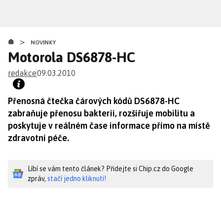
Přejít
k
hlavnímu
>
obsahu
NOVINKY
Motorola DS6878-HC
redakce
09.03.2010
Přenosná čtečka čárových kódů DS6878-HC
zabraňuje přenosu bakterií, rozšiřuje mobilitu a
poskytuje v reálném čase informace přímo na místě
zdravotní péče.
Líbí se vám tento článek? Přidejte si Chip.cz do Google
zpráv,
stačí jedno kliknutí!