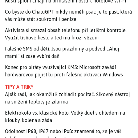
Ruští špioni číhají na přihlášení hostů k hotelové Wi-Fi
Co byste do ChatuGPT nikdy neměli psát: je to past, která
vás může stát soukromí i peníze
Aktivista si smazal obsah telefonu při letištní kontrole.
Využil tísňové heslo a teď mu hrozí vězení
Falešné SMS od dětí: Jsou prázdniny a podvod „Ahoj
mami“ si zase vybírá daň
Konec pro piráty využívající KMS: Microsoft zavádí
hardwarovou pojistku proti falešné aktivaci Windows
TIPY A TRIKY
Ajťák radí, jak okamžitě zchladit počítač. Šikovný nástroj
na snížení teploty je zdarma
Elektrokolo vs. klasické kolo: Velký duel s ohledem na
klouby, kolena a záda
Odolnost IP68, IP67 nebo IPx8: znamená to, že je váš