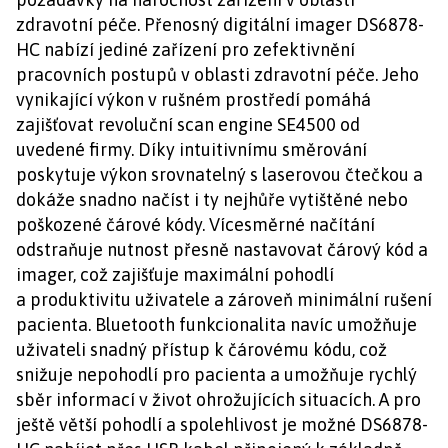
zdravotní péče. Přenosný digitální imager DS6878-
HC nabízí jediné zařízení pro zefektivnění
pracovních postupů v oblasti zdravotní péče. Jeho
vynikající výkon v rušném prostředí pomáhá
zajišťovat revoluční scan engine SE4500 od
uvedené firmy. Díky intuitivnímu směrování
poskytuje výkon srovnatelný s laserovou čtečkou a
dokáže snadno načíst i ty nejhůře vytištěné nebo
poškozené čárové kódy. Vícesměrné načítání
odstraňuje nutnost přesně nastavovat čárový kód a
imager, což zajišťuje maximální pohodlí
a produktivitu uživatele a zároveň minimální rušení
pacienta. Bluetooth funkcionalita navíc umožňuje
uživateli snadný přístup k čárovému kódu, což
snižuje nepohodlí pro pacienta a umožňuje rychlý
sběr informací v život ohrožujících situacích. A pro
ještě větší pohodlí a spolehlivost je možné DS6878-