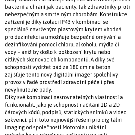
bakterií a chrání jak pacienty, tak zdravotníky proti
nebezpečným a smrtelným chorobám. Konstrukce
zařízení je díky izolaci IP43 v kombinaci se
speciálně navrženým plastovým krytem vhodná
pro dezinfekci a umožňuje bezpečné omývání a
dezinfikování pomocí chloru, alkoholu, mýdla či
vody – aniž by došlo k poškození krytu nebo
citlivých skenovacích komponentů. A díky své
schopnosti vydržet pád ze 180 cm na beton
zajišťuje tento nový digitální imager spolehlivý
provoz v řadě prostředí zdravotní péče i přes
nevyhnutelné pády.
Díky své kombinaci nesrovnatelných vlastností a
funkcionalit, jako je schopnost načítání 1D a 2D
čárových kódů, podpisů, statických snímků a video
sekvencí, plní toto nejnovější řešení pro digitální
imaging od společnosti Motorola unikátní
požadavky na náročnost zařízení v oblasti