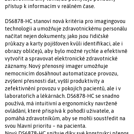
přístup k informacím v reálném čase.
DS6878-HC stanoví nová kritéria pro imagingovou
technologii a umožňuje zdravotnickému personálu
načítat nejen dokumenty, jako jsou řidičské
průkazy a karty pojišťoven kvůli identifikaci, ale i
obrazy obličejů, aby bylo možné rychle a efektivně
vytvořit a spravovat elektronické zdravotnické
záznamy. Nový přenosný imager umožňuje
nemocnicím dosáhnout automatizace provozu,
zvýšení přesnosti dat, vyšší produktivity a
zefektivnění provozu v pokojích pacientů, ale i v
laboratořích a lékárnách. DS6878-HC se snadno
používá, má intuitivní a ergonomicky navržené
ovládání, které přispívá k pohodlí uživatele, a
pomáhá zdravotníkům, aby se mohli soustředit na
svou hlavní prioritu – na pacienta.
Nový DS6878-HC snižuje díky své konstrukci přenos