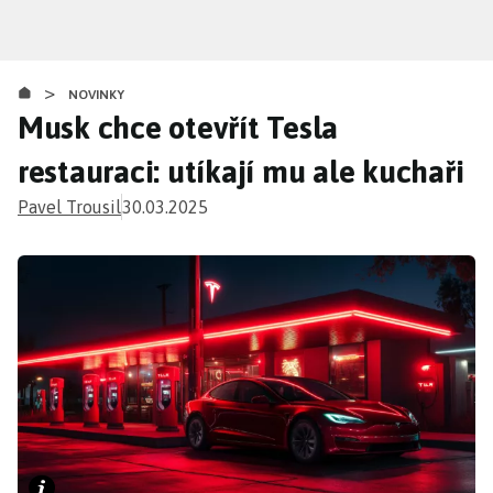
Přejít
k
hlavnímu
>
obsahu
NOVINKY
Musk chce otevřít Tesla
restauraci: utíkají mu ale kuchaři
Pavel Trousil
30.03.2025