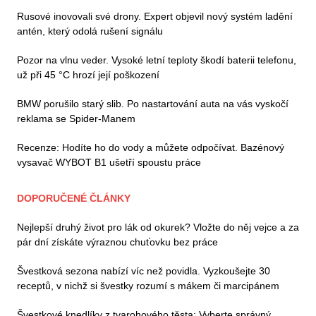
Rusové inovovali své drony. Expert objevil nový systém ladění
antén, který odolá rušení signálu
Pozor na vlnu veder. Vysoké letní teploty škodí baterii telefonu,
už při 45 °C hrozí její poškození
BMW porušilo starý slib. Po nastartování auta na vás vyskočí
reklama se Spider-Manem
Recenze: Hodíte ho do vody a můžete odpočívat. Bazénový
vysavač WYBOT B1 ušetří spoustu práce
DOPORUČENÉ ČLÁNKY
Nejlepší druhý život pro lák od okurek? Vložte do něj vejce a za
pár dní získáte výraznou chuťovku bez práce
Švestková sezona nabízí víc než povidla. Vyzkoušejte 30
receptů, v nichž si švestky rozumí s mákem či marcipánem
Švestkové knedlíky z tvarohového těsta: Vyberte správný