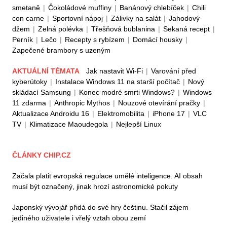
smetaně
|
Čokoládové muffiny
|
Banánový chlebíček
|
Chili
con carne
|
Sportovní nápoj
|
Zálivky na salát
|
Jahodový
džem
|
Zelná polévka
|
Třešňová bublanina
|
Sekaná recept
|
Perník
|
Lečo
|
Recepty s rybízem
|
Domácí housky
|
Zapečené brambory s uzeným
AKTUÁLNÍ TÉMATA
Jak nastavit Wi-Fi
|
Varování před
kyberútoky
|
Instalace Windows 11 na starší počítač
|
Nový
skládací Samsung
|
Konec modré smrti Windows?
|
Windows
11 zdarma
|
Anthropic Mythos
|
Nouzové otevírání pračky
|
Aktualizace Androidu 16
|
Elektromobilita
|
iPhone 17
|
VLC
TV
|
Klimatizace Maoudegola
|
Nejlepší Linux
ČLÁNKY CHIP.CZ
Začala platit evropská regulace umělé inteligence. AI obsah
musí být označený, jinak hrozí astronomické pokuty
Japonský vývojář přidá do své hry češtinu. Stačil zájem
jediného uživatele i vřelý vztah obou zemí