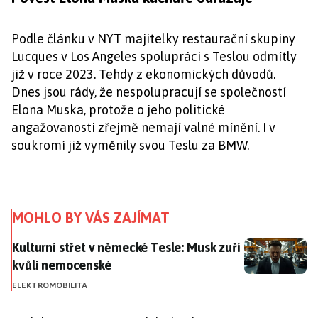
Podle článku v NYT majitelky restaurační skupiny
Lucques v Los Angeles spolupráci s Teslou odmítly
již v roce 2023. Tehdy z ekonomických důvodů.
Dnes jsou rády, že nespolupracují se společností
Elona Muska, protože o jeho politické
angažovanosti zřejmě nemají valné mínění. I v
soukromí již vyměnily svou Teslu za BMW.
MOHLO BY VÁS ZAJÍMAT
Kulturní střet v německé Tesle: Musk zuří kvůli nemo
Kulturní střet v německé Tesle: Musk zuří
kvůli nemocenské
ELEKTROMOBILITA