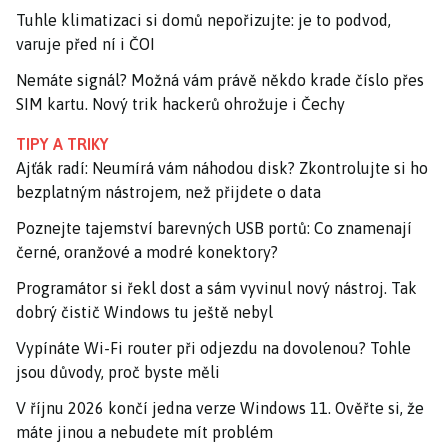
Tuhle klimatizaci si domů nepořizujte: je to podvod,
varuje před ní i ČOI
Nemáte signál? Možná vám právě někdo krade číslo přes
SIM kartu. Nový trik hackerů ohrožuje i Čechy
TIPY A TRIKY
Ajťák radí: Neumírá vám náhodou disk? Zkontrolujte si ho
bezplatným nástrojem, než přijdete o data
Poznejte tajemství barevných USB portů: Co znamenají
černé, oranžové a modré konektory?
Programátor si řekl dost a sám vyvinul nový nástroj. Tak
dobrý čistič Windows tu ještě nebyl
Vypínáte Wi-Fi router při odjezdu na dovolenou? Tohle
jsou důvody, proč byste měli
V říjnu 2026 končí jedna verze Windows 11. Ověřte si, že
máte jinou a nebudete mít problém