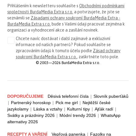
Přihlášením k newsletteru souhlasíte s
Obchodními podmínkami
společnosti BurdaMedia Extra s.r.o.
a potvrzujete, že jste se
seznámili se
Zásadami ochrany soukromí BurdaMedia Extra -
BurdaMedia Extra s.r.o.
bude s Vašimi údaji pracovat zejména k
organizaci a vyhodnocení akce a zasílání novinek.
Chcete navíc dostávat i další zajímavé a exkluzivní
informace od našich partnerů? Pokud souhlasíte se
zpracováním údajů k tomuto účelu podle
Zásad ochrany
soukromí BurdaMedia Extra s.r.o.
, zaškrtněte toto pole.
© 2003—2026 BurdaMedia Extra s.r.o.
DOPORUČUJEME
Děsivá telefonní čísla
|
Slovník puberťáků
|
Partnerský horoskop
|
Pick me girl
|
Nejtěžší české
jazykolamy
|
Láska a vztahy
|
Kulturní tipy
|
Ajťák radí
|
Svátky a prázdniny 2026
|
Módní trendy 2026
|
WhatsApp
alternativy 2026
RECEPTY A VAŘENÍ
Vepřová panenka
|
Fazolky na