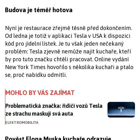
Budova je téměř hotova
Nyní je restaurace zřejmě těsně před dokončením.
Od ledna je totiž v aplikaci Tesla v USA k dispozici
kód pro jídelní lístek. Je tu však jeden nečekaný
problém: Tesla zjevně nemůže najít kuchaře, kteří
by pro tuto značku chtěli pracovat. Online vydání
New York Times hovořilo s několika kuchaři a ptalo
se, proč nabídku odmítli.
MOHLO BY VÁS ZAJÍMAT
Problematická značka: řidiči vozů Tesla ze strachu m
Problematická značka: řidiči vozů Tesla
ze strachu maskují svá auta
ELEKTROMOBILITA
Pověst Elona Muska kuchaře odrazuje