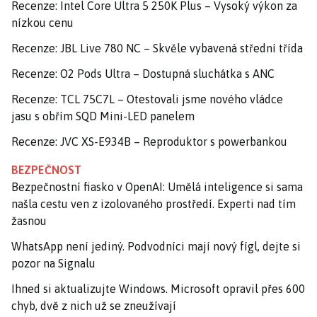
Recenze: Intel Core Ultra 5 250K Plus – Vysoký výkon za
nízkou cenu
Recenze: JBL Live 780 NC – Skvěle vybavená střední třída
Recenze: O2 Pods Ultra – Dostupná sluchátka s ANC
Recenze: TCL 75C7L – Otestovali jsme nového vládce
jasu s obřím SQD Mini-LED panelem
Recenze: JVC XS-E934B – Reproduktor s powerbankou
BEZPEČNOST
Bezpečnostní fiasko v OpenAI: Umělá inteligence si sama
našla cestu ven z izolovaného prostředí. Experti nad tím
žasnou
WhatsApp není jediný. Podvodníci mají nový fígl, dejte si
pozor na Signalu
Ihned si aktualizujte Windows. Microsoft opravil přes 600
chyb, dvě z nich už se zneužívají