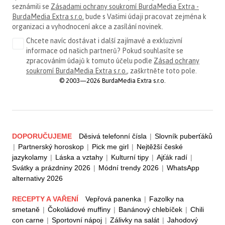
seznámili se
Zásadami ochrany soukromí BurdaMedia Extra -
BurdaMedia Extra s.r.o.
bude s Vašimi údaji pracovat zejména k
organizaci a vyhodnocení akce a zasílání novinek.
Chcete navíc dostávat i další zajímavé a exkluzivní
informace od našich partnerů? Pokud souhlasíte se
zpracováním údajů k tomuto účelu podle
Zásad ochrany
soukromí BurdaMedia Extra s.r.o.
, zaškrtněte toto pole.
© 2003—2026 BurdaMedia Extra s.r.o.
DOPORUČUJEME
Děsivá telefonní čísla
|
Slovník puberťáků
|
Partnerský horoskop
|
Pick me girl
|
Nejtěžší české
jazykolamy
|
Láska a vztahy
|
Kulturní tipy
|
Ajťák radí
|
Svátky a prázdniny 2026
|
Módní trendy 2026
|
WhatsApp
alternativy 2026
RECEPTY A VAŘENÍ
Vepřová panenka
|
Fazolky na
smetaně
|
Čokoládové muffiny
|
Banánový chlebíček
|
Chili
con carne
|
Sportovní nápoj
|
Zálivky na salát
|
Jahodový