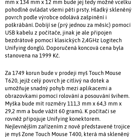
mm x 134 mm x 12 mm bude jej tedy možné vcelku
pohodlně ovládat všemi pěti prsty. Hladký skleněný
povrch podle výrobce odolává zašpinění i
poškrábání. Dobíjí se (prý jednou za měsíc) pomocí
USB kabelu z počítače, jinak je ale připojen
bezdrátově pomocí klasických 2,4GHz Logitech
Unifying donglů. Doporučená koncová cena byla
stanovena na 1999 Kč.
Za 1749 korun bude v prodeji myš Touch Mouse
T620, jejíž celý povrch je citlivý na dotek a
umožňuje snadný pohyb mezi aplikacemi a
obrazovkami pomocí rolování a posouvání švihem.
Myška bude mít rozměry 111,3 mm x 64,3 mm x
29,2 mm a bude vážit 60 gramů. K počítači se
rovněž připojuje Unifying konektorem.
Nejlevnějším zařízením z nově představené trojice
je myš Zone Touch Mouse T400, která má skleněný