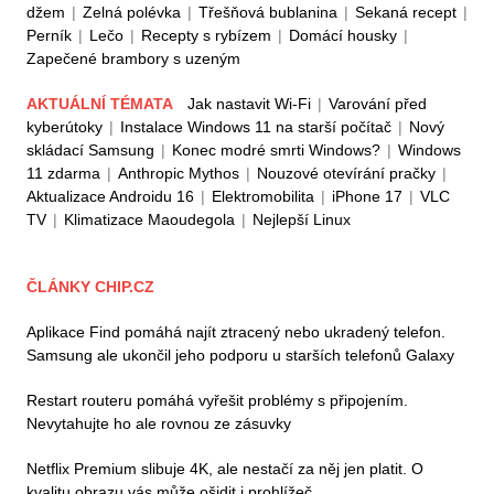
džem
|
Zelná polévka
|
Třešňová bublanina
|
Sekaná recept
|
Perník
|
Lečo
|
Recepty s rybízem
|
Domácí housky
|
Zapečené brambory s uzeným
AKTUÁLNÍ TÉMATA
Jak nastavit Wi-Fi
|
Varování před
kyberútoky
|
Instalace Windows 11 na starší počítač
|
Nový
skládací Samsung
|
Konec modré smrti Windows?
|
Windows
11 zdarma
|
Anthropic Mythos
|
Nouzové otevírání pračky
|
Aktualizace Androidu 16
|
Elektromobilita
|
iPhone 17
|
VLC
TV
|
Klimatizace Maoudegola
|
Nejlepší Linux
ČLÁNKY CHIP.CZ
Aplikace Find pomáhá najít ztracený nebo ukradený telefon.
Samsung ale ukončil jeho podporu u starších telefonů Galaxy
Restart routeru pomáhá vyřešit problémy s připojením.
Nevytahujte ho ale rovnou ze zásuvky
Netflix Premium slibuje 4K, ale nestačí za něj jen platit. O
kvalitu obrazu vás může ošidit i prohlížeč