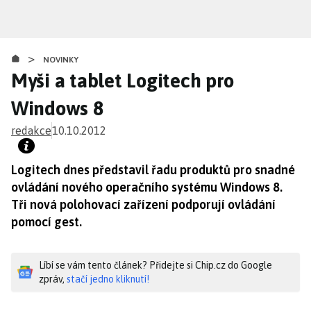
Přejít
k
hlavnímu
>
obsahu
NOVINKY
Myši a tablet Logitech pro
Windows 8
redakce
10.10.2012
Logitech dnes představil řadu produktů pro snadné
ovládání nového operačního systému Windows 8.
Tři nová polohovací zařízení podporují ovládání
pomocí gest.
Líbí se vám tento článek? Přidejte si Chip.cz do Google
zpráv,
stačí jedno kliknutí!