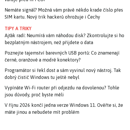
Nemáte signál? Možná vám právě někdo krade číslo přes
SIM kartu. Nový trik hackerů ohrožuje i Čechy
TIPY A TRIKY
Ajťák radí: Neumírá vám náhodou disk? Zkontrolujte si ho
bezplatným nástrojem, než přijdete o data
Poznejte tajemství barevných USB portů: Co znamenají
černé, oranžové a modré konektory?
Programátor si řekl dost a sám vyvinul nový nástroj. Tak
dobrý čistič Windows tu ještě nebyl
Vypínáte Wi-Fi router při odjezdu na dovolenou? Tohle
jsou důvody, proč byste měli
V říjnu 2026 končí jedna verze Windows 11. Ověřte si, že
máte jinou a nebudete mít problém