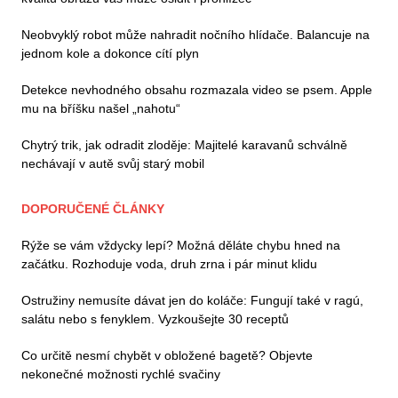
Neobvyklý robot může nahradit nočního hlídače. Balancuje na
jednom kole a dokonce cítí plyn
Detekce nevhodného obsahu rozmazala video se psem. Apple
mu na bříšku našel „nahotu“
Chytrý trik, jak odradit zloděje: Majitelé karavanů schválně
nechávají v autě svůj starý mobil
DOPORUČENÉ ČLÁNKY
Rýže se vám vždycky lepí? Možná děláte chybu hned na
začátku. Rozhoduje voda, druh zrna i pár minut klidu
Ostružiny nemusíte dávat jen do koláče: Fungují také v ragú,
salátu nebo s fenyklem. Vyzkoušejte 30 receptů
Co určitě nesmí chybět v obložené bagetě? Objevte
nekonečné možnosti rychlé svačiny