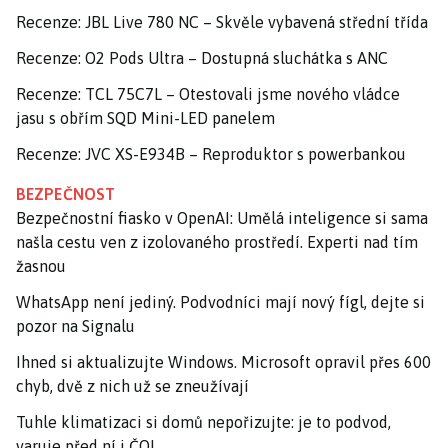
Recenze: JBL Live 780 NC – Skvěle vybavená střední třída
Recenze: O2 Pods Ultra – Dostupná sluchátka s ANC
Recenze: TCL 75C7L – Otestovali jsme nového vládce
jasu s obřím SQD Mini-LED panelem
Recenze: JVC XS-E934B – Reproduktor s powerbankou
BEZPEČNOST
Bezpečnostní fiasko v OpenAI: Umělá inteligence si sama
našla cestu ven z izolovaného prostředí. Experti nad tím
žasnou
WhatsApp není jediný. Podvodníci mají nový fígl, dejte si
pozor na Signalu
Ihned si aktualizujte Windows. Microsoft opravil přes 600
chyb, dvě z nich už se zneužívají
Tuhle klimatizaci si domů nepořizujte: je to podvod,
varuje před ní i ČOI