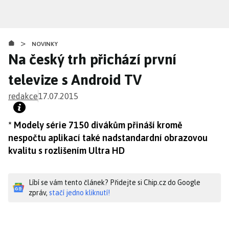
Přejít
k
hlavnímu
>
obsahu
NOVINKY
Na český trh přichází první
televize s Android TV
redakce
17.07.2015
* Modely série 7150 divákům přináší kromě
nespočtu aplikací také nadstandardní obrazovou
kvalitu s rozlišením Ultra HD
Líbí se vám tento článek? Přidejte si Chip.cz do Google
zpráv,
stačí jedno kliknutí!