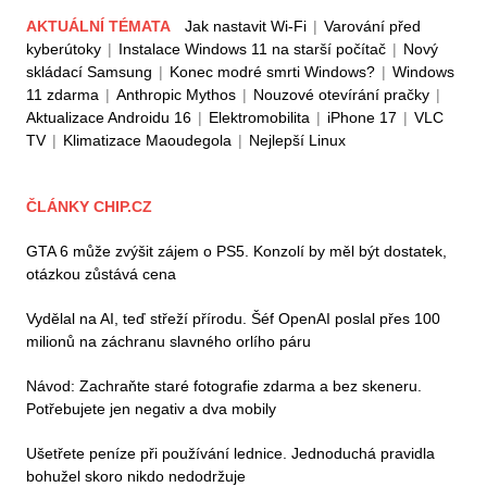
AKTUÁLNÍ TÉMATA
Jak nastavit Wi-Fi
|
Varování před
kyberútoky
|
Instalace Windows 11 na starší počítač
|
Nový
skládací Samsung
|
Konec modré smrti Windows?
|
Windows
11 zdarma
|
Anthropic Mythos
|
Nouzové otevírání pračky
|
Aktualizace Androidu 16
|
Elektromobilita
|
iPhone 17
|
VLC
TV
|
Klimatizace Maoudegola
|
Nejlepší Linux
ČLÁNKY CHIP.CZ
GTA 6 může zvýšit zájem o PS5. Konzolí by měl být dostatek,
otázkou zůstává cena
Vydělal na AI, teď střeží přírodu. Šéf OpenAI poslal přes 100
milionů na záchranu slavného orlího páru
Návod: Zachraňte staré fotografie zdarma a bez skeneru.
Potřebujete jen negativ a dva mobily
Ušetřete peníze při používání lednice. Jednoduchá pravidla
bohužel skoro nikdo nedodržuje