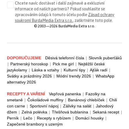
Chcete navíc dostávat i další zajímavé a exkluzivní
informace od našich partnerů? Pokud souhlasíte se
zpracováním údajů k tomuto účelu podle
Zásad ochrany
soukromí BurdaMedia Extra s.r.o.
, zaškrtněte toto pole.
© 2003—2026 BurdaMedia Extra s.r.o.
DOPORUČUJEME
Děsivá telefonní čísla
|
Slovník puberťáků
|
Partnerský horoskop
|
Pick me girl
|
Nejtěžší české
jazykolamy
|
Láska a vztahy
|
Kulturní tipy
|
Ajťák radí
|
Svátky a prázdniny 2026
|
Módní trendy 2026
|
WhatsApp
alternativy 2026
RECEPTY A VAŘENÍ
Vepřová panenka
|
Fazolky na
smetaně
|
Čokoládové muffiny
|
Banánový chlebíček
|
Chili
con carne
|
Sportovní nápoj
|
Zálivky na salát
|
Jahodový
džem
|
Zelná polévka
|
Třešňová bublanina
|
Sekaná recept
|
Perník
|
Lečo
|
Recepty s rybízem
|
Domácí housky
|
Zapečené brambory s uzeným