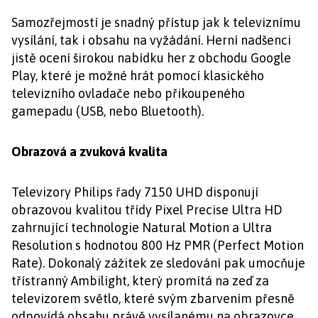
Samozřejmostí je snadný přístup jak k televiznímu
vysílání, tak i obsahu na vyžádání. Herní nadšenci
jistě ocení širokou nabídku her z obchodu Google
Play, které je možné hrát pomocí klasického
televizního ovladače nebo přikoupeného
gamepadu (USB, nebo Bluetooth).
Obrazová a zvuková kvalita
Televizory Philips řady 7150 UHD disponují
obrazovou kvalitou třídy Pixel Precise Ultra HD
zahrnující technologie Natural Motion a Ultra
Resolution s hodnotou 800 Hz PMR (Perfect Motion
Rate). Dokonalý zážitek ze sledování pak umocňuje
třístranný Ambilight, který promítá na zeď za
televizorem světlo, které svým zbarvením přesně
odpovídá obsahu právě vysílanému na obrazovce.