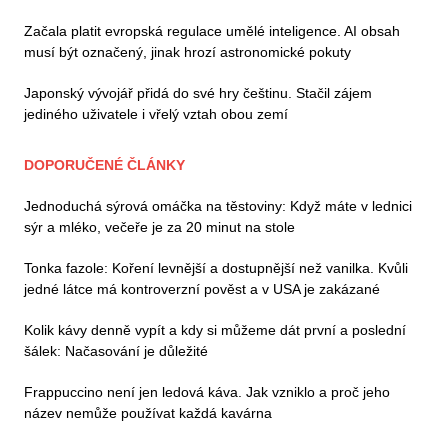
Začala platit evropská regulace umělé inteligence. AI obsah
musí být označený, jinak hrozí astronomické pokuty
Japonský vývojář přidá do své hry češtinu. Stačil zájem
jediného uživatele i vřelý vztah obou zemí
DOPORUČENÉ ČLÁNKY
Jednoduchá sýrová omáčka na těstoviny: Když máte v lednici
sýr a mléko, večeře je za 20 minut na stole
Tonka fazole: Koření levnější a dostupnější než vanilka. Kvůli
jedné látce má kontroverzní pověst a v USA je zakázané
Kolik kávy denně vypít a kdy si můžeme dát první a poslední
šálek: Načasování je důležité
Frappuccino není jen ledová káva. Jak vzniklo a proč jeho
název nemůže používat každá kavárna