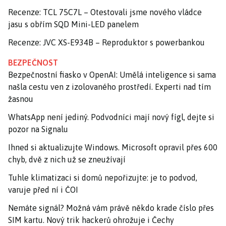
Recenze: TCL 75C7L – Otestovali jsme nového vládce
jasu s obřím SQD Mini-LED panelem
Recenze: JVC XS-E934B – Reproduktor s powerbankou
BEZPEČNOST
Bezpečnostní fiasko v OpenAI: Umělá inteligence si sama
našla cestu ven z izolovaného prostředí. Experti nad tím
žasnou
WhatsApp není jediný. Podvodníci mají nový fígl, dejte si
pozor na Signalu
Ihned si aktualizujte Windows. Microsoft opravil přes 600
chyb, dvě z nich už se zneužívají
Tuhle klimatizaci si domů nepořizujte: je to podvod,
varuje před ní i ČOI
Nemáte signál? Možná vám právě někdo krade číslo přes
SIM kartu. Nový trik hackerů ohrožuje i Čechy