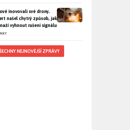
vé inovovali své drony. Expert našel chytrý způsob, jak se sna
ové inovovali své drony.
ert našel chytrý způsob, jak
snaží vyhnout rušení signálu
INKY
ŠECHNY NEJNOVĚJŠÍ ZPRÁVY