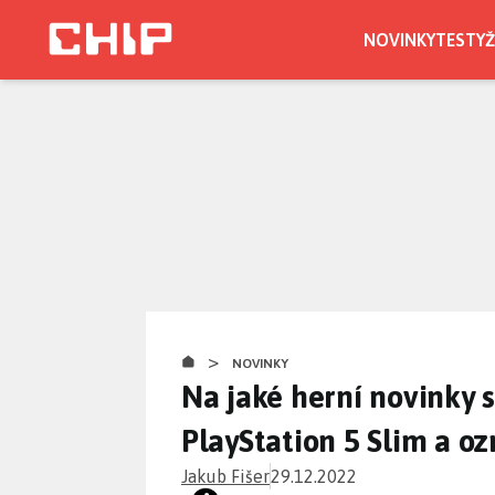
Přejít
k
NOVINKY
TESTY
Ž
hlavnímu
obsahu
>
NOVINKY
Na jaké herní novinky s
PlayStation 5 Slim a o
Jakub Fišer
29.12.2022