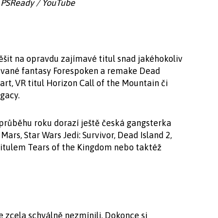
: PSReady / YouTube
it na opravdu zajímavé titul snad jakéhokoliv
kávané fantasy Forespoken a remake Dead
rt, VR titul Horizon Call of the Mountain či
gacy.
růběhu roku dorazí ještě česká gangsterka
Mars, Star Wars Jedi: Survivor, Dead Island 2,
titulem Tears of the Kingdom nebo taktéž
e zcela schválně nezmínili. Dokonce si