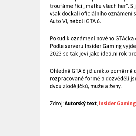
troufáme říci „matku všech her“. S j
však dočkali oficiálního oznámení s
Auto VI, neboli GTA 6.
Pokud k oznámení nového GTAčka do
Podle serveru Insider Gaming vyjde 
2023 se tak jeví jako ideální rok 
Ohledně GTA 6 již uniklo poměrně do
rozpracované formě a dozvěděli jsm
dvou zlodějíčků, muže a ženy.
Zdroj:
Autorský text
,
Insider Gaming