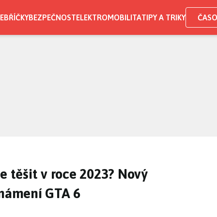
EBŘÍČKY
BEZPEČNOST
ELEKTROMOBILITA
TIPY A TRIKY
ČASO
e těšit v roce 2023? Nový
známení GTA 6