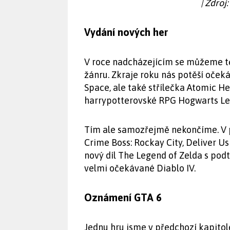
| Zdroj
Vydání nových her
V roce nadcházejícím se můžeme těš
žánru. Zkraje roku nás potěší oče
Space, ale také střílečka Atomic Hea
harrypotterovské RPG Hogwarts Le
Tím ale samozřejmě nekončíme. V p
Crime Boss: Rockay City, Deliver Us 
nový díl The Legend of Zelda s pod
velmi očekávané Diablo IV.
Oznámení GTA 6
Jednu hru jsme v předchozí kapitol