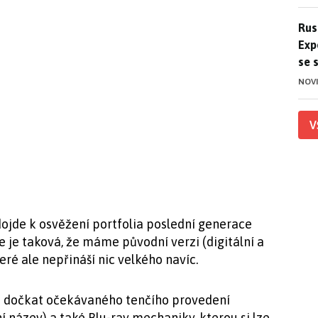
Ruso
Rus
Exp
se 
NOV
V
ojde k osvěžení portfolia poslední generace
ce je taková, že máme původní verzi (digitální a
teré ale nepřináší nic velkého navíc.
i dočkat očekávaného tenčího provedení
ní název) a také Blu-ray mechaniky, kterou si lze