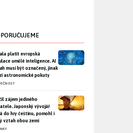
PORUČUJEME
ala platit evropská regulace umělé inteligence. AI obsah musí
ala platit evropská
ulace umělé inteligence. AI
ah musí být označený, jinak
zí astronomické pokuty
PEČNOST
il zájem jediného uživatele. Japonský vývojář přidá do hry češ
čil zájem jediného
vatele. Japonský vývojář
dá do hry češtinu, pomohl i
lý vztah obou zemí
INKY