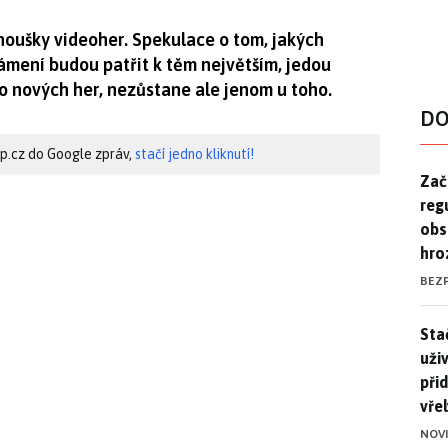
anoušky videoher. Spekulace o tom, jakých
mení budou patřit k těm největším, jedou
 nových her, nezůstane ale jenom u toho.
DO
hip.cz do Google zpráv,
stačí jedno kliknutí!
Zač
Zač
reg
obs
hro
BEZ
Stač
Sta
uži
při
vře
NOV