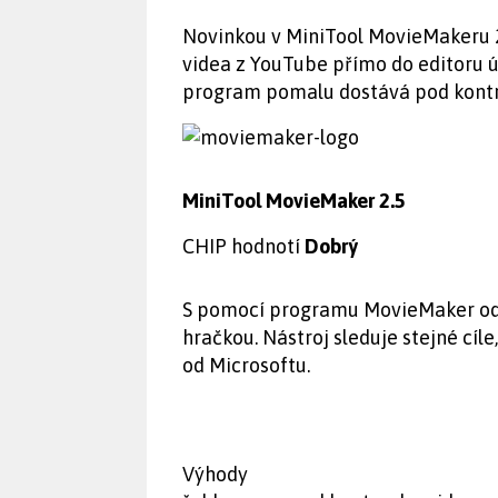
Novinkou v MiniTool MovieMakeru 2.
videa z YouTube přímo do editoru úp
program pomalu dostává pod kontr
MiniTool MovieMaker 2.5
CHIP hodnotí
Dobrý
S pomocí programu MovieMaker od M
hračkou. Nástroj sleduje stejné cí
od Microsoftu.
Výhody