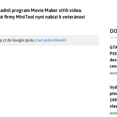
adnil program Movie Maker střih videa.
 firmy MiniTool nyní nabízí k veteránovi
DO
hip.cz do Google zpráv,
stačí jedno kliknutí!
GTA
GTA
PS5
dos
cen
NOV
Vydě
Vydě
pří
100
sla
NOV