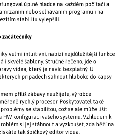
nefungoval úplně hladce na každém počítači a
 zamrzáním nebo selháváním programu i na
zitím stabilitu vylepšili.
o začátečníky
 velmi intuitivní, nabízí nejdůležitější funkce
 i skvělé šablony. Stručně řečeno, jde o
ravy videa, který je navíc bezplatný. U
ěkterých případech sáhnout hluboko do kapsy.
amem příliš zábavy neužijete, výrobce
měřeně rychlý procesor. Poskytovatel také
l problémy se stabilitou, což se ale může lišit
na HW konfiguraci vašeho systému. Vzhledem k
roblém si jej stáhnout a vyzkoušet, zda běží na
ískáte tak špičkový editor videa.