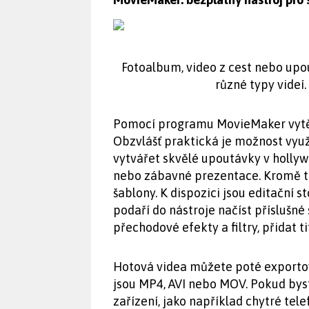
Fotoalbum, video z cest nebo upo
různé typy videí.
Pomocí programu MovieMaker vytěž
Obzvlášť praktická je možnost vyu
vytvářet skvělé upoutávky v hollyw
nebo zábavné prezentace. Kromě to
šablony. K dispozici jsou editační s
podaří do nástroje načíst příslušné 
přechodové efekty a filtry, přidat t
Hotová videa můžete poté exportov
jsou MP4, AVI nebo MOV. Pokud byste
zařízení, jako například chytré te