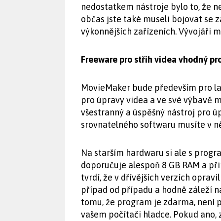
nedostatkem nástroje bylo to, že 
občas jste také museli bojovat se
výkonnějších zařízeních. Vývojáři me
Freeware pro střih videa vhodný pr
MovieMaker bude především pro laiky
pro úpravy videa a ve své výbavě má
všestranný a úspěšný nástroj pro úp
srovnatelného softwaru musíte v n
Na starším hardwaru si ale s progr
doporučuje alespoň 8 GB RAM a při
tvrdí, že v dřívějších verzích opravi
případ od případu a hodně záleží 
tomu, že program je zdarma, není p
vašem počítači hladce. Pokud ano, z