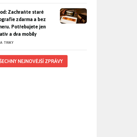
od: Zachraňte staré fotografie zdarma a bez skeneru. Potřebuje
od: Zachraňte staré
ografie zdarma a bez
neru. Potřebujete jen
ativ a dva mobily
 A TRIKY
ŠECHNY NEJNOVĚJŠÍ ZPRÁVY