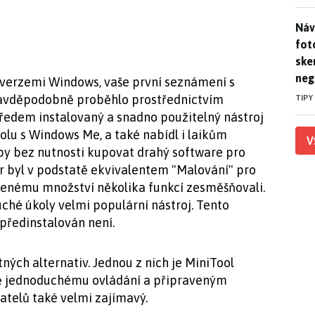
Náv
Náv
fot
ske
neg
i verzemi Windows, vaše první seznámení s
ravděpodobně proběhlo prostřednictvím
TIPY
edem instalovaný a snadno použitelný nástroj
polu s Windows Me, a také nabídl i laikům
V
py bez nutnosti kupovat drahý software pro
r byl v podstatě ekvivalentem "Malování" pro
ezenému množství několika funkcí zesměšňovali.
uché úkoly velmi populární nástroj. Tento
ředinstalován není.
ných alternativ. Jednou z nich je MiniTool
ě jednoduchému ovládání a připraveným
telů také velmi zajímavý.