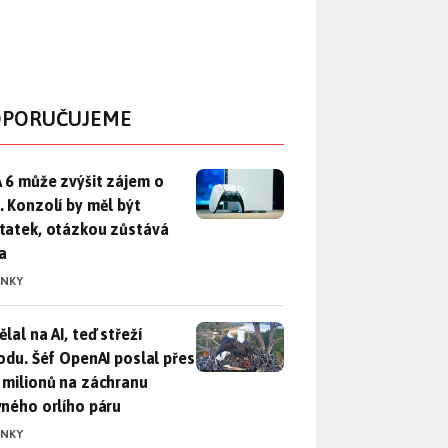
PORUČUJEME
 6 může zvýšit zájem o PS5. Konzolí by měl být dostatek, otáz
 6 může zvýšit zájem o
. Konzolí by měl být
tatek, otázkou zůstává
a
INKY
lal na AI, teď střeží přírodu. Šéf OpenAI poslal přes 100 mili
lal na AI, teď střeží
rodu. Šéf OpenAI poslal přes
 milionů na záchranu
vného orlího páru
INKY