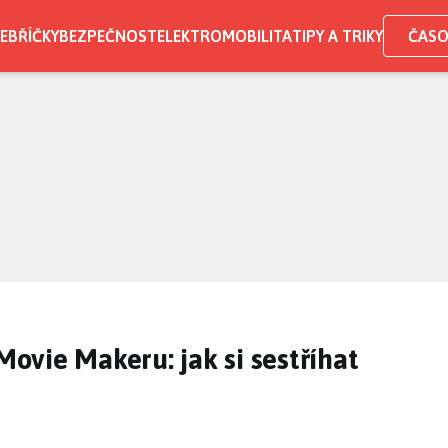
EBŘÍČKY
BEZPEČNOST
ELEKTROMOBILITA
TIPY A TRIKY
ČASO
vie Makeru: jak si sestříhat