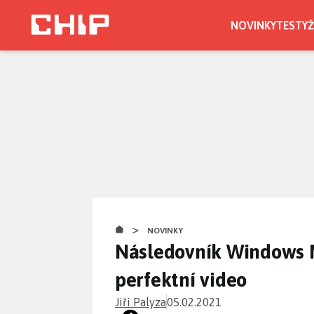
Přejít
k
NOVINKY
TESTY
Ž
hlavnímu
obsahu
>
NOVINKY
Následovník Windows Mo
perfektní video
Jiří Palyza
05.02.2021