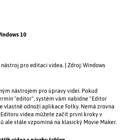
 Windows 10
ástroj pro editaci videa. | Zdroj: Windows
ným nástrojem pro úpravy videí. Pokud
rmín "editor", systém vám nabídne "Editor
 je vlastně odnoží aplikace Fotky. Nemá zrovna
 Editoru videa můžete začít první kroky v
lů ale stále vzpomíná na klasický Movie Maker.
třih videa s návrhy šablon