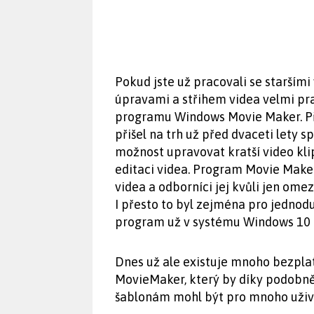
Pokud jste už pracovali se starším
úpravami a střihem videa velmi p
programu Windows Movie Maker. Př
přišel na trh už před dvaceti lety s
možnost upravovat kratší video kli
editaci videa. Program Movie Make
videa a odborníci jej kvůli jen om
I přesto to byl zejména pro jednod
program už v systému Windows 10 p
Dnes už ale existuje mnoho bezplat
MovieMaker, který by díky podobn
šablonám mohl být pro mnoho uživa