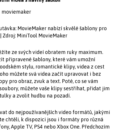
utávka: MovieMaker nabízí skvělé šablony pro
 | Zdroj: MiniTool MovieMaker
íte ze svých videí obratem ruky maximum.
žít připravené šablony, které vám umožní
oodském stylu, romantické klipy, videa z cest
ho můžete svá videa začít upravovat i bez
topy pro obraz, zvuk a text. Poté, co se vám
soubory, můžete vaše klipy sestříhat, přidat jim
itulky a zvolit hudbu na pozadí.
at do nejpoužívanějších video formátů, jakými
 chtěli, k dispozici jsou i formáty pro různá
lefony, Apple TV, PS4 nebo Xbox One. Předchozím