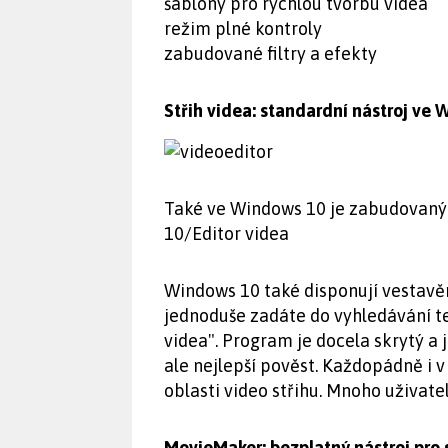
šablony pro rychlou tvorbu videa
režim plné kontroly
zabudované filtry a efekty
Střih videa: standardní nástroj ve
Také ve Windows 10 je zabudovaný n
10/Editor videa
Windows 10 také disponují vestavě
jednoduše zadáte do vyhledávání te
videa". Program je docela skrytý a
ale nejlepší pověst. Každopádně i v
oblasti video střihu. Mnoho uživate
MovieMaker: bezplatný nástroj pro s