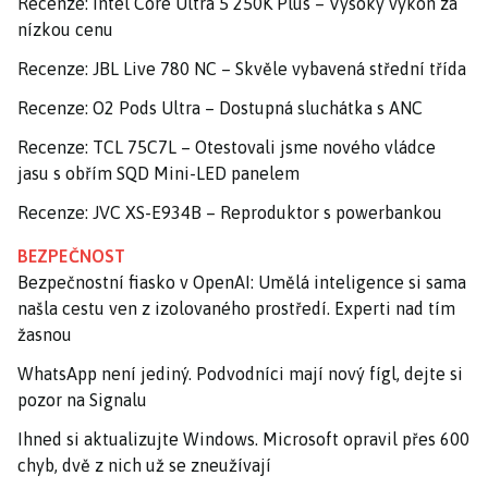
Recenze: Intel Core Ultra 5 250K Plus – Vysoký výkon za
nízkou cenu
Recenze: JBL Live 780 NC – Skvěle vybavená střední třída
Recenze: O2 Pods Ultra – Dostupná sluchátka s ANC
Recenze: TCL 75C7L – Otestovali jsme nového vládce
jasu s obřím SQD Mini-LED panelem
Recenze: JVC XS-E934B – Reproduktor s powerbankou
BEZPEČNOST
Bezpečnostní fiasko v OpenAI: Umělá inteligence si sama
našla cestu ven z izolovaného prostředí. Experti nad tím
žasnou
WhatsApp není jediný. Podvodníci mají nový fígl, dejte si
pozor na Signalu
Ihned si aktualizujte Windows. Microsoft opravil přes 600
chyb, dvě z nich už se zneužívají