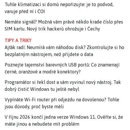
Tuhle klimatizaci si domů nepořizujte: je to podvod,
varuje před ní i ČOI
Nemáte signál? Možná vám právě někdo krade číslo přes
SIM kartu. Nový trik hackerů ohrožuje i Čechy
TIPY A TRIKY
Ajťák radí: Neumírá vám náhodou disk? Zkontrolujte si ho
bezplatným nástrojem, než přijdete o data
Poznejte tajemství barevných USB portů: Co znamenají
černé, oranžové a modré konektory?
Programátor si řekl dost a sám vyvinul nový nástroj. Tak
dobrý čistič Windows tu ještě nebyl
Vypínáte Wi-Fi router při odjezdu na dovolenou? Tohle
jsou důvody, proč byste měli
V říjnu 2026 končí jedna verze Windows 11. Ověřte si, že
máte jinou a nebudete mít problém