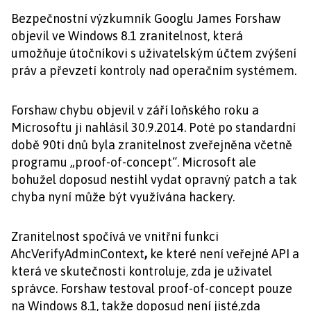
Bezpečnostní výzkumník Googlu James Forshaw
objevil ve Windows 8.1 zranitelnost, která
umožňuje útočníkovi s uživatelským účtem zvýšení
práv a převzetí kontroly nad operačním systémem.
Forshaw chybu objevil v září loňského roku a
Microsoftu ji nahlásil 30.9.2014. Poté po standardní
době 90ti dnů byla zranitelnost zveřejněna včetně
programu „proof-of-concept“. Microsoft ale
bohužel doposud nestihl vydat opravný patch a tak
chyba nyní může být využívána hackery.
Zranitelnost spočívá ve vnitřní funkci
AhcVerifyAdminContext
,
ke které není veřejné API a
která ve skutečnosti kontroluje, zda je uživatel
správce. Forshaw testoval proof-of-concept pouze
na Windows 8.1, takže doposud není jisté,zda