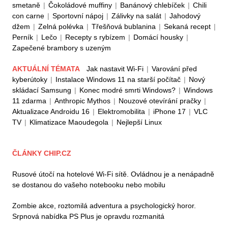
smetaně
|
Čokoládové muffiny
|
Banánový chlebíček
|
Chili
con carne
|
Sportovní nápoj
|
Zálivky na salát
|
Jahodový
džem
|
Zelná polévka
|
Třešňová bublanina
|
Sekaná recept
|
Perník
|
Lečo
|
Recepty s rybízem
|
Domácí housky
|
Zapečené brambory s uzeným
AKTUÁLNÍ TÉMATA
Jak nastavit Wi-Fi
|
Varování před
kyberútoky
|
Instalace Windows 11 na starší počítač
|
Nový
skládací Samsung
|
Konec modré smrti Windows?
|
Windows
11 zdarma
|
Anthropic Mythos
|
Nouzové otevírání pračky
|
Aktualizace Androidu 16
|
Elektromobilita
|
iPhone 17
|
VLC
TV
|
Klimatizace Maoudegola
|
Nejlepší Linux
ČLÁNKY CHIP.CZ
Rusové útočí na hotelové Wi-Fi sítě. Ovládnou je a nenápadně
se dostanou do vašeho notebooku nebo mobilu
Zombie akce, roztomilá adventura a psychologický horor.
Srpnová nabídka PS Plus je opravdu rozmanitá