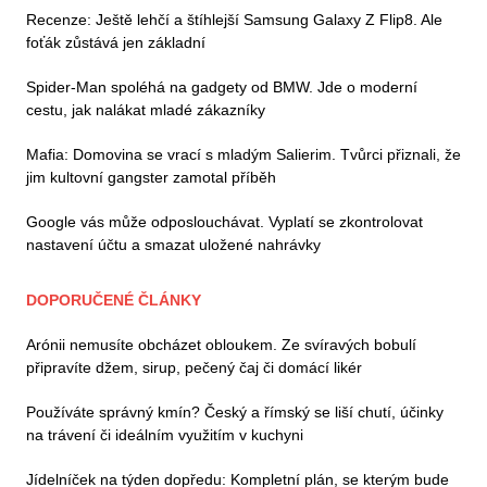
Recenze: Ještě lehčí a štíhlejší Samsung Galaxy Z Flip8. Ale
foťák zůstává jen základní
Spider-Man spoléhá na gadgety od BMW. Jde o moderní
cestu, jak nalákat mladé zákazníky
Mafia: Domovina se vrací s mladým Salierim. Tvůrci přiznali, že
jim kultovní gangster zamotal příběh
Google vás může odposlouchávat. Vyplatí se zkontrolovat
nastavení účtu a smazat uložené nahrávky
DOPORUČENÉ ČLÁNKY
Arónii nemusíte obcházet obloukem. Ze svíravých bobulí
připravíte džem, sirup, pečený čaj či domácí likér
Používáte správný kmín? Český a římský se liší chutí, účinky
na trávení či ideálním využitím v kuchyni
Jídelníček na týden dopředu: Kompletní plán, se kterým bude