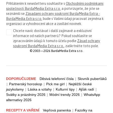
Přihlášením k newsletteru souhlasíte s
Obchodními podmínkami
společnosti BurdaMedia Extra s.r.o.
a potvrzujete, že jste se
seznámili se
Zásadami ochrany soukromí BurdaMedia Extra -
BurdaMedia Extra s.r.o.
bude s Vašimi údaji pracovat zejména k
organizaci a vyhodnocení akce a zasílání novinek.
Chcete navíc dostávat i další zajímavé a exkluzivní
informace od našich partnerů? Pokud souhlasíte se
zpracováním údajů k tomuto účelu podle
Zásad ochrany
soukromí BurdaMedia Extra s.r.o.
, zaškrtněte toto pole.
© 2003—2026 BurdaMedia Extra s.r.o.
DOPORUČUJEME
Děsivá telefonní čísla
|
Slovník puberťáků
|
Partnerský horoskop
|
Pick me girl
|
Nejtěžší české
jazykolamy
|
Láska a vztahy
|
Kulturní tipy
|
Ajťák radí
|
Svátky a prázdniny 2026
|
Módní trendy 2026
|
WhatsApp
alternativy 2026
RECEPTY A VAŘENÍ
Vepřová panenka
|
Fazolky na