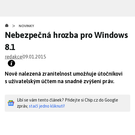
Přejít
k
hlavnímu
>
obsahu
NOVINKY
Nebezpečná hrozba pro Windows
8.1
redakce
09.01.2015
Nově nalezená zranitelnost umožňuje útočníkovi
s uživatelským účtem na snadné zvýšení práv.
Líbí se vám tento článek? Přidejte si Chip.cz do Google
zpráv,
stačí jedno kliknutí!