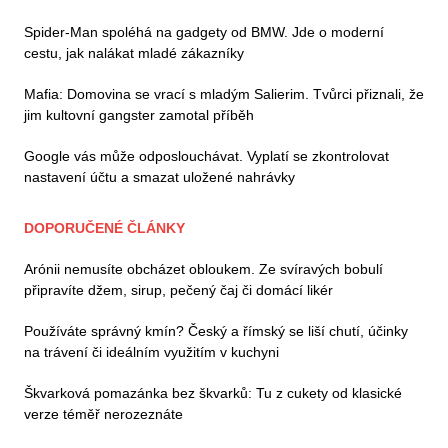
Spider-Man spoléhá na gadgety od BMW. Jde o moderní
cestu, jak nalákat mladé zákazníky
Mafia: Domovina se vrací s mladým Salierim. Tvůrci přiznali, že
jim kultovní gangster zamotal příběh
Google vás může odposlouchávat. Vyplatí se zkontrolovat
nastavení účtu a smazat uložené nahrávky
DOPORUČENÉ ČLÁNKY
Arónii nemusíte obcházet obloukem. Ze svíravých bobulí
připravíte džem, sirup, pečený čaj či domácí likér
Používáte správný kmín? Český a římský se liší chutí, účinky
na trávení či ideálním využitím v kuchyni
Škvarková pomazánka bez škvarků: Tu z cukety od klasické
verze téměř nerozeznáte