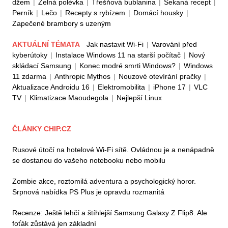
džem
|
Zelná polévka
|
Třešňová bublanina
|
Sekaná recept
|
Perník
|
Lečo
|
Recepty s rybízem
|
Domácí housky
|
Zapečené brambory s uzeným
AKTUÁLNÍ TÉMATA
Jak nastavit Wi-Fi
|
Varování před
kyberútoky
|
Instalace Windows 11 na starší počítač
|
Nový
skládací Samsung
|
Konec modré smrti Windows?
|
Windows
11 zdarma
|
Anthropic Mythos
|
Nouzové otevírání pračky
|
Aktualizace Androidu 16
|
Elektromobilita
|
iPhone 17
|
VLC
TV
|
Klimatizace Maoudegola
|
Nejlepší Linux
ČLÁNKY CHIP.CZ
Rusové útočí na hotelové Wi-Fi sítě. Ovládnou je a nenápadně
se dostanou do vašeho notebooku nebo mobilu
Zombie akce, roztomilá adventura a psychologický horor.
Srpnová nabídka PS Plus je opravdu rozmanitá
Recenze: Ještě lehčí a štíhlejší Samsung Galaxy Z Flip8. Ale
foťák zůstává jen základní