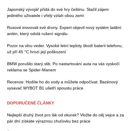
Japonský vývojář přidá do své hry češtinu. Stačil zájem
jediného uživatele i vřelý vztah obou zemí
Rusové inovovali své drony. Expert objevil nový systém ladění
antén, který odolá rušení signálu
Pozor na vlnu veder. Vysoké letní teploty škodí baterii telefonu,
už při 45 °C hrozí její poškození
BMW porušilo starý slib. Po nastartování auta na vás vyskočí
reklama se Spider-Manem
Recenze: Hodíte ho do vody a můžete odpočívat. Bazénový
vysavač WYBOT B1 ušetří spoustu práce
DOPORUČENÉ ČLÁNKY
Nejlepší druhý život pro lák od okurek? Vložte do něj vejce a za
pár dní získáte výraznou chuťovku bez práce