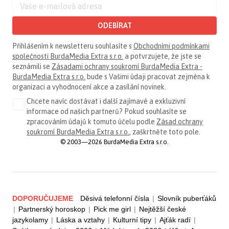
ODEBÍRAT
Přihlášením k newsletteru souhlasíte s
Obchodními podmínkami
společnosti BurdaMedia Extra s.r.o.
a potvrzujete, že jste se
seznámili se
Zásadami ochrany soukromí BurdaMedia Extra -
BurdaMedia Extra s.r.o.
bude s Vašimi údaji pracovat zejména k
organizaci a vyhodnocení akce a zasílání novinek.
Chcete navíc dostávat i další zajímavé a exkluzivní
informace od našich partnerů? Pokud souhlasíte se
zpracováním údajů k tomuto účelu podle
Zásad ochrany
soukromí BurdaMedia Extra s.r.o.
, zaškrtněte toto pole.
© 2003—2026 BurdaMedia Extra s.r.o.
DOPORUČUJEME
Děsivá telefonní čísla
|
Slovník puberťáků
|
Partnerský horoskop
|
Pick me girl
|
Nejtěžší české
jazykolamy
|
Láska a vztahy
|
Kulturní tipy
|
Ajťák radí
|