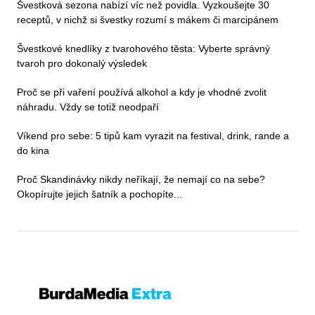
Švestková sezona nabízí víc než povidla. Vyzkoušejte 30
receptů, v nichž si švestky rozumí s mákem či marcipánem
Švestkové knedlíky z tvarohového těsta: Vyberte správný
tvaroh pro dokonalý výsledek
Proč se při vaření používá alkohol a kdy je vhodné zvolit
náhradu. Vždy se totiž neodpaří
Víkend pro sebe: 5 tipů kam vyrazit na festival, drink, rande a
do kina
Proč Skandinávky nikdy neříkají, že nemají co na sebe?
Okopírujte jejich šatník a pochopíte...