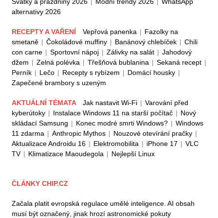
Svátky a prázdniny 2026
|
Módní trendy 2026
|
WhatsApp
alternativy 2026
RECEPTY A VAŘENÍ
Vepřová panenka
|
Fazolky na
smetaně
|
Čokoládové muffiny
|
Banánový chlebíček
|
Chili
con carne
|
Sportovní nápoj
|
Zálivky na salát
|
Jahodový
džem
|
Zelná polévka
|
Třešňová bublanina
|
Sekaná recept
|
Perník
|
Lečo
|
Recepty s rybízem
|
Domácí housky
|
Zapečené brambory s uzeným
AKTUÁLNÍ TÉMATA
Jak nastavit Wi-Fi
|
Varování před
kyberútoky
|
Instalace Windows 11 na starší počítač
|
Nový
skládací Samsung
|
Konec modré smrti Windows?
|
Windows
11 zdarma
|
Anthropic Mythos
|
Nouzové otevírání pračky
|
Aktualizace Androidu 16
|
Elektromobilita
|
iPhone 17
|
VLC
TV
|
Klimatizace Maoudegola
|
Nejlepší Linux
ČLÁNKY CHIP.CZ
Začala platit evropská regulace umělé inteligence. AI obsah
musí být označený, jinak hrozí astronomické pokuty