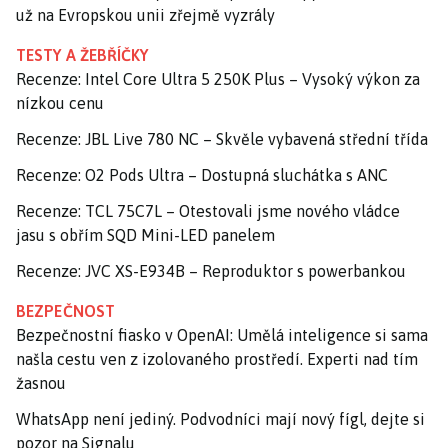
už na Evropskou unii zřejmě vyzrály
TESTY A ŽEBŘÍČKY
Recenze: Intel Core Ultra 5 250K Plus – Vysoký výkon za
nízkou cenu
Recenze: JBL Live 780 NC – Skvěle vybavená střední třída
Recenze: O2 Pods Ultra – Dostupná sluchátka s ANC
Recenze: TCL 75C7L – Otestovali jsme nového vládce
jasu s obřím SQD Mini-LED panelem
Recenze: JVC XS-E934B – Reproduktor s powerbankou
BEZPEČNOST
Bezpečnostní fiasko v OpenAI: Umělá inteligence si sama
našla cestu ven z izolovaného prostředí. Experti nad tím
žasnou
WhatsApp není jediný. Podvodníci mají nový fígl, dejte si
pozor na Signalu