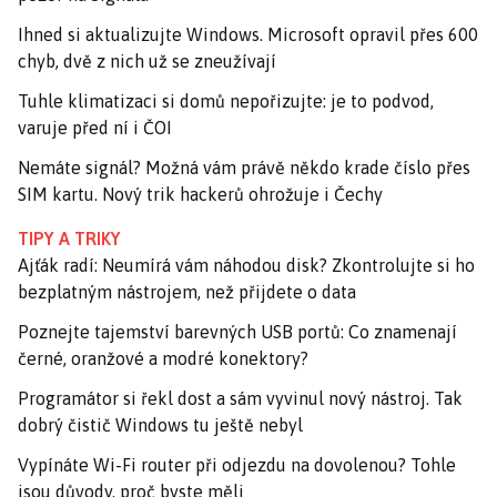
Ihned si aktualizujte Windows. Microsoft opravil přes 600
chyb, dvě z nich už se zneužívají
Tuhle klimatizaci si domů nepořizujte: je to podvod,
varuje před ní i ČOI
Nemáte signál? Možná vám právě někdo krade číslo přes
SIM kartu. Nový trik hackerů ohrožuje i Čechy
TIPY A TRIKY
Ajťák radí: Neumírá vám náhodou disk? Zkontrolujte si ho
bezplatným nástrojem, než přijdete o data
Poznejte tajemství barevných USB portů: Co znamenají
černé, oranžové a modré konektory?
Programátor si řekl dost a sám vyvinul nový nástroj. Tak
dobrý čistič Windows tu ještě nebyl
Vypínáte Wi-Fi router při odjezdu na dovolenou? Tohle
jsou důvody, proč byste měli