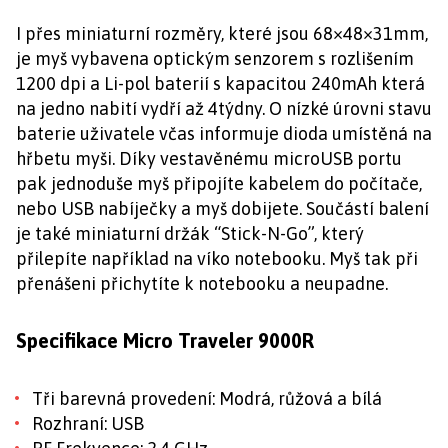
I přes miniaturní rozměry, které jsou 68×48×31mm,
je myš vybavena optickým senzorem s rozlišením
1200 dpi a Li-pol baterií s kapacitou 240mAh která
na jedno nabití vydří až 4týdny. O nízké úrovni stavu
baterie uživatele včas informuje dioda umístěná na
hřbetu myši. Díky vestavěnému microUSB portu
pak jednoduše myš připojíte kabelem do počítače,
nebo USB nabíječky a myš dobijete. Součástí balení
je také miniaturní držák “Stick-N-Go”, který
přilepíte například na víko notebooku. Myš tak při
přenášeni přichytíte k notebooku a neupadne.
Specifikace Micro Traveler 9000R
Tři barevná provedení: Modrá, růžová a bílá
Rozhraní: USB