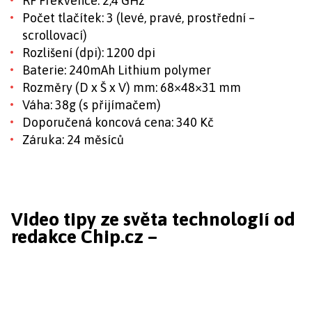
RF Frekvence: 2,4 GHz
Počet tlačítek: 3 (levé, pravé, prostřední –
scrollovací)
Rozlišení (dpi): 1200 dpi
Baterie: 240mAh Lithium polymer
Rozměry (D x Š x V) mm: 68×48×31 mm
Váha: 38g (s přijímačem)
Doporučená koncová cena: 340 Kč
Záruka: 24 měsíců
Video tipy ze světa technologií od
redakce Chip.cz –