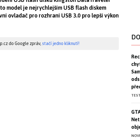
to model je nejrychlejším USB flash diskem
vní ovladač pro rozhraní USB 3.0 pro lepší výkon
DO
hip.cz do Google zpráv,
stačí jedno kliknutí!
Rec
Rec
chy
Sam
ods
pře
TES
GTA
GTA
Net
obj
NOV