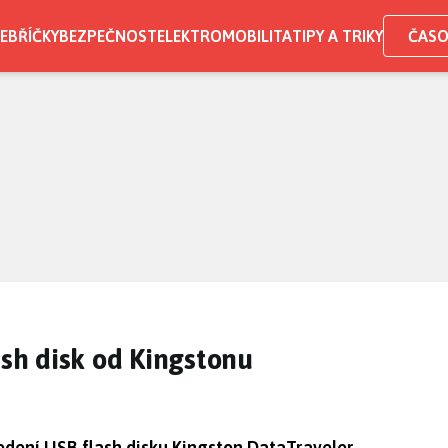
EBŘÍČKY
BEZPEČNOST
ELEKTROMOBILITA
TIPY A TRIKY
ČASO
ash disk od Kingstonu
edení USB flash disku Kingston DataTraveler