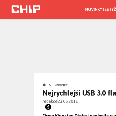
Přejít
k
NOVINKY
TESTY
Ž
hlavnímu
obsahu
>
NOVINKY
Nejrychlejší USB 3.0 fl
redakce
23.05.2011
Firma Kingston Digital oznámila uv