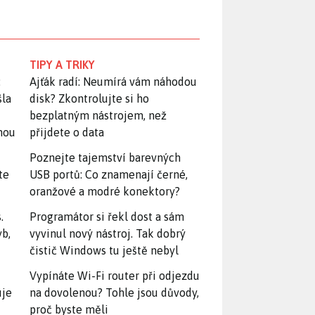
TIPY A TRIKY
:
Ajťák radí: Neumírá vám náhodou
šla
disk? Zkontrolujte si ho
bezplatným nástrojem, než
snou
přijdete o data
Poznejte tajemství barevných
te
USB portů: Co znamenají černé,
oranžové a modré konektory?
.
Programátor si řekl dost a sám
yb,
vyvinul nový nástroj. Tak dobrý
čistič Windows tu ještě nebyl
Vypínáte Wi-Fi router při odjezdu
uje
na dovolenou? Tohle jsou důvody,
proč byste měli