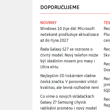
DOPORUČUJEME
NOVINKY
TES
Windows 10 žije dál: Microsoft
Rec
nečekaně prodlužuje aktualizace
Plu
až do října 2027
ce
Řada Galaxy S27 se rozroste o
Rec
čtvrtý model. Nový telefon může
Skv
být ideálním mixem pro masy i
Rec
Ultra elitu
Dos
Nejlepším 3D tiskárnám vládne
Rec
česká značka. V porovnání vítězí
jsm
kvalitou, ale levná rozhodně není
SQD
Co víme o nových skládačkách
Rec
Galaxy Z? Samsung chystá
Rep
radikální proměnu i nový model