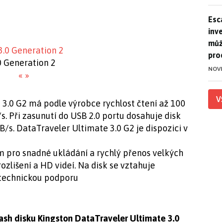
Esca
Esc
inve
můž
pro
0 Generation 2
NOV
«
»
V
3.0 G2 má podle výrobce rychlost čtení až 100
s. Při zasunutí do USB 2.0 portu dosahuje disk
B/s. DataTraveler Ultimate 3.0 G2 je dispozici v
m pro snadné ukládání a rychlý přenos velkých
zlišení a HD videí. Na disk se vztahuje
 technickou podporu
lash disku Kingston DataTraveler Ultimate 3.0