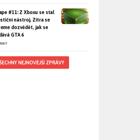
pe #11: Z Xboxu se stal investiční nástroj. Zítra se můžeme d
ape #11: Z Xboxu se stal
stiční nástroj. Zítra se
eme dozvědět, jak se
dává GTA 6
INKY
ŠECHNY NEJNOVĚJŠÍ ZPRÁVY