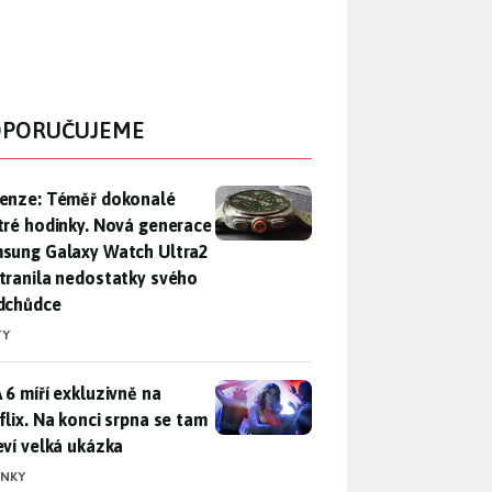
PORUČUJEME
enze: Téměř dokonalé chytré hodinky. Nová generace Samsung
enze: Téměř dokonalé
tré hodinky. Nová generace
sung Galaxy Watch Ultra2
tranila nedostatky svého
dchůdce
TY
 6 míří exkluzivně na Netflix. Na konci srpna se tam objeví ve
 6 míří exkluzivně na
flix. Na konci srpna se tam
eví velká ukázka
INKY