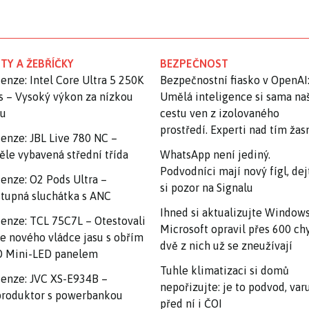
TY A ŽEBŘÍČKY
BEZPEČNOST
enze: Intel Core Ultra 5 250K
Bezpečnostní fiasko v OpenAI
s – Vysoký výkon za nízkou
Umělá inteligence si sama na
nu
cestu ven z izolovaného
prostředí. Experti nad tím ža
enze: JBL Live 780 NC –
ěle vybavená střední třída
WhatsApp není jediný.
Podvodníci mají nový fígl, dej
enze: O2 Pods Ultra –
si pozor na Signalu
tupná sluchátka s ANC
Ihned si aktualizujte Windows
enze: TCL 75C7L – Otestovali
Microsoft opravil přes 600 ch
e nového vládce jasu s obřím
dvě z nich už se zneužívají
 Mini-LED panelem
Tuhle klimatizaci si domů
enze: JVC XS-E934B –
nepořizujte: je to podvod, var
roduktor s powerbankou
před ní i ČOI